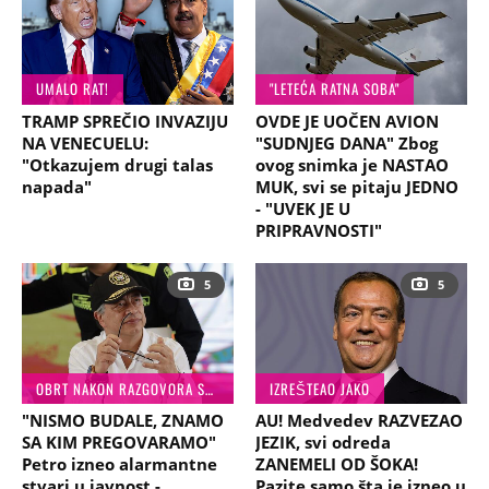
UMALO RAT!
"LETEĆA RATNA SOBA"
TRAMP SPREČIO INVAZIJU
OVDE JE UOČEN AVION
NA VENECUELU:
"SUDNJEG DANA" Zbog
"Otkazujem drugi talas
ovog snimka je NASTAO
napada"
MUK, svi se pitaju JEDNO
- "UVEK JE U
PRIPRAVNOSTI"
5
5
OBRT NAKON RAZGOVORA SA TRAMPOM
IZREŠTEAO JAKO
"NISMO BUDALE, ZNAMO
AU! Medvedev RAZVEZAO
SA KIM PREGOVARAMO"
JEZIK, svi odreda
Petro izneo alarmantne
ZANEMELI OD ŠOKA!
stvari u javnost -
Pazite samo šta je izneo u