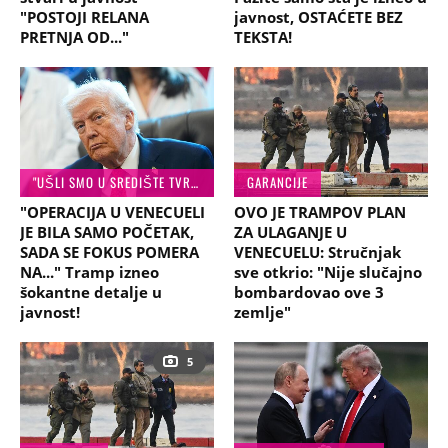
"POSTOJI RELANA
javnost, OSTAĆETE BEZ
PRETNJA OD..."
TEKSTA!
"UŠLI SMO U SREDIŠTE TVRĐAVE"
GARANCIJE
"OPERACIJA U VENECUELI
OVO JE TRAMPOV PLAN
JE BILA SAMO POČETAK,
ZA ULAGANJE U
SADA SE FOKUS POMERA
VENECUELU: Stručnjak
NA..." Tramp izneo
sve otkrio: "Nije slučajno
šokantne detalje u
bombardovao ove 3
javnost!
zemlje"
5