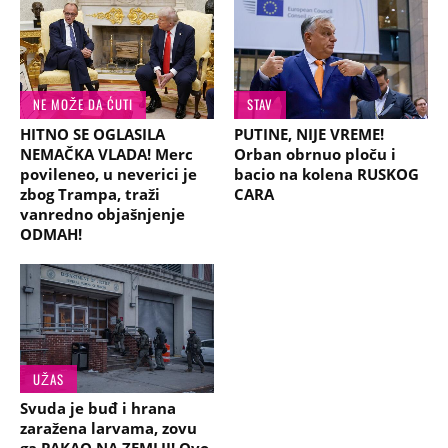
NE MOŽE DA ĆUTI
STAV
HITNO SE OGLASILA
PUTINE, NIJE VREME!
NEMAČKA VLADA! Merc
Orban obrnuo ploču i
povileneo, u neverici je
bacio na kolena RUSKOG
zbog Trampa, traži
CARA
vanredno objašnjenje
ODMAH!
UŽAS
Svuda je buđ i hrana
zaražena larvama, zovu