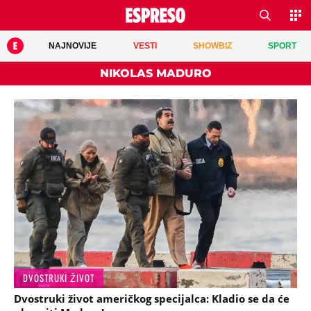
NAJNOVIJE
VESTI
SHOWBIZ
SPORT
NIKOLAS MADURO
DVOSTRUKI ŽIVOT
Dvostruki život američkog specijalca: Kladio se da će