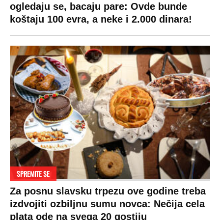
ogledaju se, bacaju pare: Ovde bunde
koštaju 100 evra, a neke i 2.000 dinara!
SPREMITE SE
Za posnu slavsku trpezu ove godine treba
izdvojiti ozbiljnu sumu novca: Nečija cela
plata ode na svega 20 gostiju