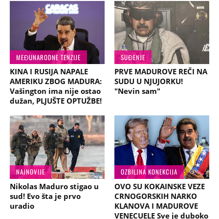
MEĐUNARODNE TENZIJE
SUĐENJE
KINA I RUSIJA NAPALE
PRVE MADUROVE REČI NA
AMERIKU ZBOG MADURA:
SUDU U NJUJORKU!
Vašington ima nije ostao
"Nevin sam"
dužan, PLJUŠTE OPTUŽBE!
NAJNOVIJE
OZBILJNA KONEKCIJA
Nikolas Maduro stigao u
OVO SU KOKAINSKE VEZE
sud! Evo šta je prvo
CRNOGORSKIH NARKO
uradio
KLANOVA I MADUROVE
VENECUELE Sve je duboko