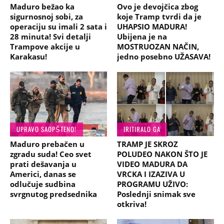
Maduro bežao ka
Ovo je devojčica zbog
sigurnosnoj sobi, za
koje Tramp tvrdi da je
operaciju su imali 2 sata i
UHAPSIO MADURA!
28 minuta! Svi detalji
Ubijena je na
Trampove akcije u
MOSTRUOZAN NAČIN,
Karakasu!
jedno posebno UŽASAVA!
UPRAVO SAOPŠTENO!
IRITIRALO GA
Maduro prebačen u
TRAMP JE SKROZ
zgradu suda! Ceo svet
POLUDEO NAKON ŠTO JE
prati dešavanja u
VIDEO MADURA DA
Americi, danas se
VRCKA I IZAZIVA U
odlučuje sudbina
PROGRAMU UŽIVO:
svrgnutog predsednika
Poslednji snimak sve
otkriva!