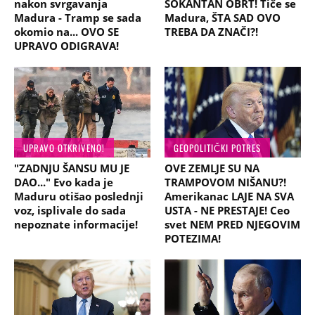
nakon svrgavanja
ŠOKANTAN OBRT! Tiče se
Madura - Tramp se sada
Madura, ŠTA SAD OVO
okomio na... OVO SE
TREBA DA ZNAČI?!
UPRAVO ODIGRAVA!
UPRAVO OTKRIVENO!
GEOPOLITIČKI POTRES
"ZADNJU ŠANSU MU JE
OVE ZEMLJE SU NA
DAO..." Evo kada je
TRAMPOVOM NIŠANU?!
Maduru otišao poslednji
Amerikanac LAJE NA SVA
voz, isplivale do sada
USTA - NE PRESTAJE! Ceo
nepoznate informacije!
svet NEM PRED NJEGOVIM
POTEZIMA!