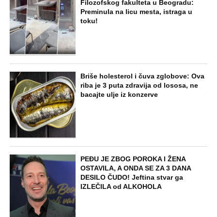
Filozofskog fakulteta u Beogradu:
Preminula na licu mesta, istraga u
toku!
Briše holesterol i čuva zglobove: Ova
riba je 3 puta zdravija od lososa, ne
bacajte ulje iz konzerve
PEĐU JE ZBOG POROKA I ŽENA
OSTAVILA, A ONDA SE ZA 3 DANA
DESILO ČUDO! Jeftina stvar ga
IZLEČILA od ALKOHOLA