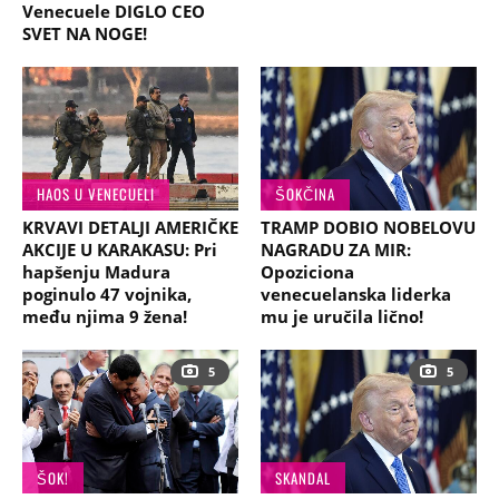
Venecuele DIGLO CEO
SVET NA NOGE!
HAOS U VENECUELI
ŠOKČINA
KRVAVI DETALJI AMERIČKE
TRAMP DOBIO NOBELOVU
AKCIJE U KARAKASU: Pri
NAGRADU ZA MIR:
hapšenju Madura
Opoziciona
poginulo 47 vojnika,
venecuelanska liderka
među njima 9 žena!
mu je uručila lično!
5
5
ŠOK!
SKANDAL