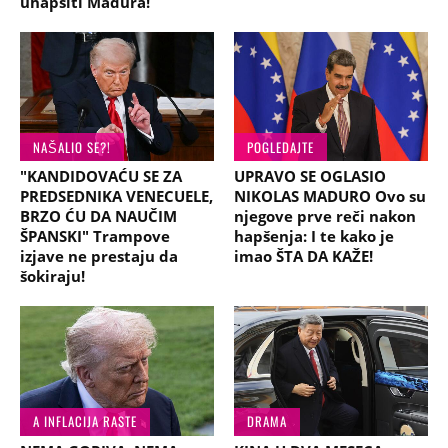
uhapsiti Madura!
NAŠALIO SE?!
POGLEDAJTE
"KANDIDOVAĆU SE ZA
UPRAVO SE OGLASIO
PREDSEDNIKA VENECUELE,
NIKOLAS MADURO Ovo su
BRZO ĆU DA NAUČIM
njegove prve reči nakon
ŠPANSKI" Trampove
hapšenja: I te kako je
izjave ne prestaju da
imao ŠTA DA KAŽE!
šokiraju!
A INFLACIJA RASTE
DRAMA