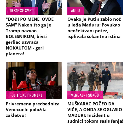
TRESE SE SVET!
AUUU
"DOĐI PO MENE, OVDE
Ovako je Putin zabio nož
SAM" Nakon što ga je
u leđa Maduru: Povukao
Tramp nazvao
neočekivani potez,
BOLESNIKOM, bivši
isplivala šokantna istina
gerliac uzvraća
NOKAUTOM - gori
planeta!
POLITIČKE PROMENE
VERBALNI SUKOB
Privremena predsednica
MUŠKARAC POČEO DA
Venecuele položila
VIČE, A ONDA SE OGLASIO
zakletvu!
MADURI: Incident u
sudnici tokom saslušanja!