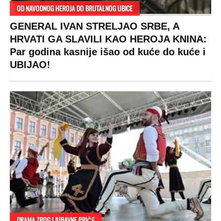
OD NAVODNOG HEROJA DO BRUTALNOG UBICE
GENERAL IVAN STRELJAO SRBE, A
HRVATI GA SLAVILI KAO HEROJA KNINA:
Par godina kasnije išao od kuće do kuće i
UBIJAO!
DRAMA ZBOG LJUBAVNE PRIČE