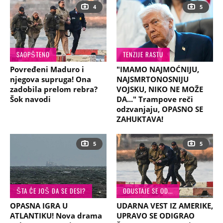
4
5
SAOPŠTENO
TENZIJE RASTU
Povređeni Maduro i
"IMAMO NAJMOĆNIJU,
njegova supruga! Ona
NAJSMRTONOSNIJU
zadobila prelom rebra?
VOJSKU, NIKO NE MOŽE
Šok navodi
DA..." Trampove reči
odzvanjaju, OPASNO SE
ZAHUKTAVA!
5
5
ŠTA ĆE JOŠ DA SE DESI?
ODUSTAJE SE OD...
OPASNA IGRA U
UDARNA VEST IZ AMERIKE,
ATLANTIKU! Nova drama
UPRAVO SE ODIGRAO