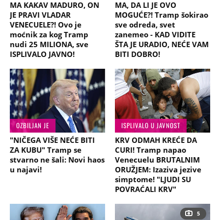
MA KAKAV MADURO, ON
MA, DA LI JE OVO
JE PRAVI VLADAR
MOGUĆE?! Tramp šokirao
VENECUELE?! Ovo je
sve odreda, svet
moćnik za kog Tramp
zanemeo - KAD VIDITE
nudi 25 MILIONA, sve
ŠTA JE URADIO, NEĆE VAM
ISPLIVALO JAVNO!
BITI DOBRO!
OZBILJAN JE
ISPLIVALO U JAVNOST
"NIČEGA VIŠE NEĆE BITI
KRV ODMAH KREĆE DA
ZA KUBU" Tramp se
CURI! Tramp napao
stvarno ne šali: Novi haos
Venecuelu BRUTALNIM
u najavi!
ORUŽJEM: Izaziva jezive
simptome! "LJUDI SU
POVRAĆALI KRV"
5