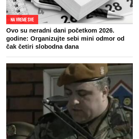
NA VREME SVE
Ovo su neradni dani početkom 2026.
godine: Organizujte sebi mini odmor od
čak četiri slobodna dana