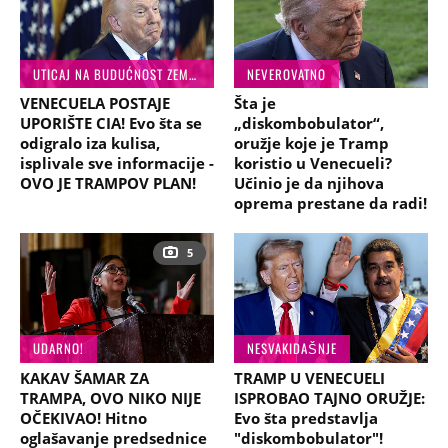
UTICAJ NA BUDUĆNOST ZEMLJE
NEVEROVATNO
VENECUELA POSTAJE
Šta je
UPORIŠTE CIA! Evo šta se
„diskombobulator“,
odigralo iza kulisa,
oružje koje je Tramp
isplivale sve informacije -
koristio u Venecueli?
OVO JE TRAMPOV PLAN!
Učinio je da njihova
oprema prestane da radi!
5
UDARNO!
NESVAKIDAŠNJE
KAKAV ŠAMAR ZA
TRAMP U VENECUELI
TRAMPA, OVO NIKO NIJE
ISPROBAO TAJNO ORUŽJE:
OČEKIVAO! Hitno
Evo šta predstavlja
oglašavanje predsednice
"diskombobulator"!