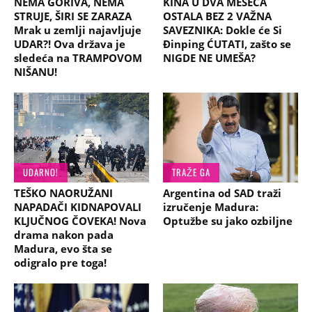
NEMA GORIVA, NEMA
KINA U DVA MESECA
STRUJE, ŠIRI SE ZARAZA
OSTALA BEZ 2 VAŽNA
Mrak u zemlji najavljuje
SAVEZNIKA: Dokle će Si
UDAR?! Ova država je
Đinping ĆUTATI, zašto se
sledeća na TRAMPOVOM
NIGDE NE UMEŠA?
NIŠANU!
UDARNO!
TRAŽE GA
TEŠKO NAORUŽANI
Argentina od SAD traži
NAPADAČI KIDNAPOVALI
izručenje Madura:
KLJUČNOG ČOVEKA! Nova
Optužbe su jako ozbiljne
drama nakon pada
Madura, evo šta se
odigralo pre toga!