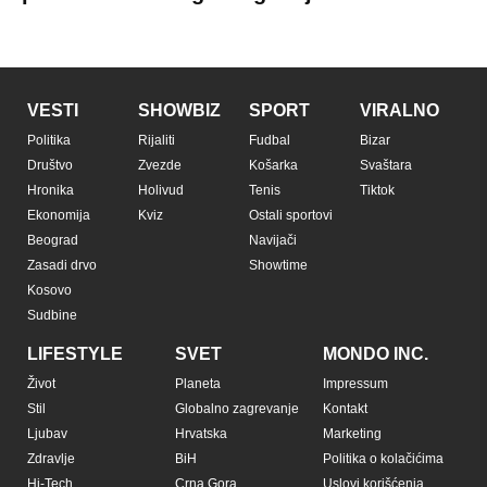
VESTI
SHOWBIZ
SPORT
VIRALNO
Politika
Rijaliti
Fudbal
Bizar
Društvo
Zvezde
Košarka
Svaštara
Hronika
Holivud
Tenis
Tiktok
Ekonomija
Kviz
Ostali sportovi
Beograd
Navijači
Zasadi drvo
Showtime
Kosovo
Sudbine
LIFESTYLE
SVET
MONDO INC.
Život
Planeta
Impressum
Stil
Globalno zagrevanje
Kontakt
Ljubav
Hrvatska
Marketing
Zdravlje
BiH
Politika o kolačićima
Hi-Tech
Crna Gora
Uslovi korišćenja