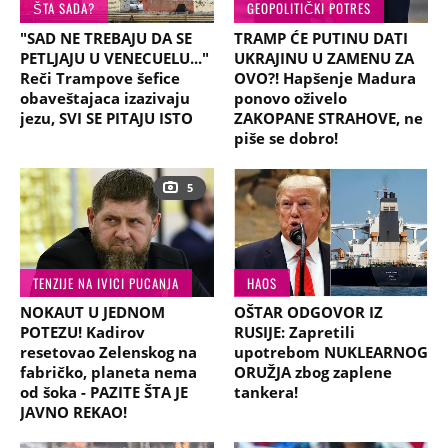
ŠTA SADA?
GEOPOLITIČKI POTRES
"SAD NE TREBAJU DA SE
TRAMP ĆE PUTINU DATI
PETLJAJU U VENECUELU..."
UKRAJINU U ZAMENU ZA
Reči Trampove šefice
OVO?! Hapšenje Madura
obaveštajaca izazivaju
ponovo oživelo
jezu, SVI SE PITAJU ISTO
ZAKOPANE STRAHOVE, ne
piše se dobro!
5
TENZIJE NA IVICI PUCANJA
HAOS
NOKAUT U JEDNOM
OŠTAR ODGOVOR IZ
POTEZU! Kadirov
RUSIJE: Zapretili
resetovao Zelenskog na
upotrebom NUKLEARNOG
fabričko, planeta nema
ORUŽJA zbog zaplene
od šoka - PAZITE ŠTA JE
tankera!
JAVNO REKAO!