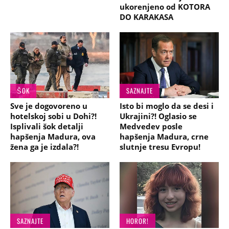
ukorenjeno od KOTORA
DO KARAKASA
ŠOK
SAZNAJTE
Sve je dogovoreno u
Isto bi moglo da se desi i
hotelskoj sobi u Dohi?!
Ukrajini?! Oglasio se
Isplivali šok detalji
Medvedev posle
hapšenja Madura, ova
hapšenja Madura, crne
žena ga je izdala?!
slutnje tresu Evropu!
SAZNAJTE
HOROR!