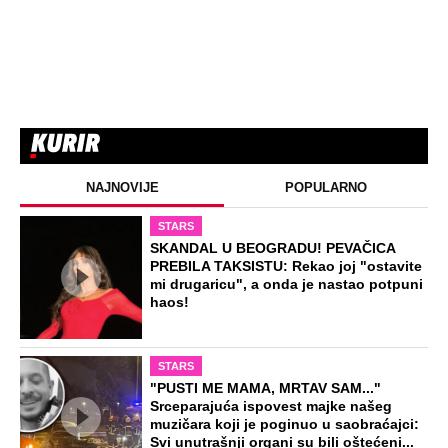
NAJNOVIJE
POPULARNO
STARS
SKANDAL U BEOGRADU! PEVAČICA
PREBILA TAKSISTU: Rekao joj "ostavite
mi drugaricu", a onda je nastao potpuni
haos!
STARS
"PUSTI ME MAMA, MRTAV SAM..."
Srceparajuća ispovest majke našeg
muzičara koji je poginuo u saobraćajci:
Svi unutrašnji organi su bili oštećeni...