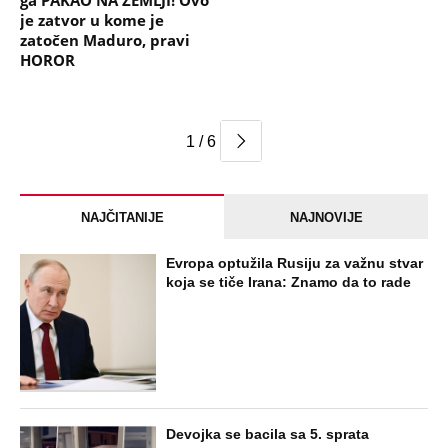
ga PAKAO NA ZEMLJI! Ovo
je zatvor u kome je
zatočen Maduro, pravi
HOROR
1 / 6
NAJČITANIJE
NAJNOVIJE
Evropa optužila Rusiju za važnu stvar
koja se tiče Irana: Znamo da to rade
Devojka se bacila sa 5. sprata