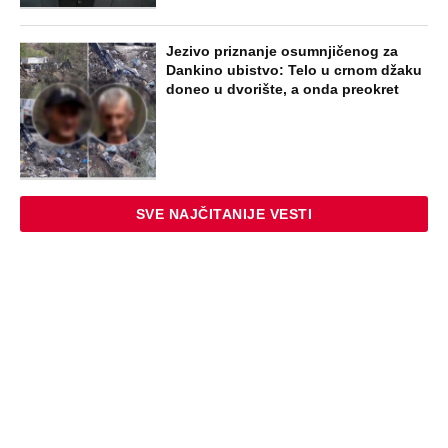
Jezivo priznanje osumnjičenog za
Dankino ubistvo: Telo u crnom džaku
doneo u dvorište, a onda preokret
SVE NAJČITANIJE VESTI