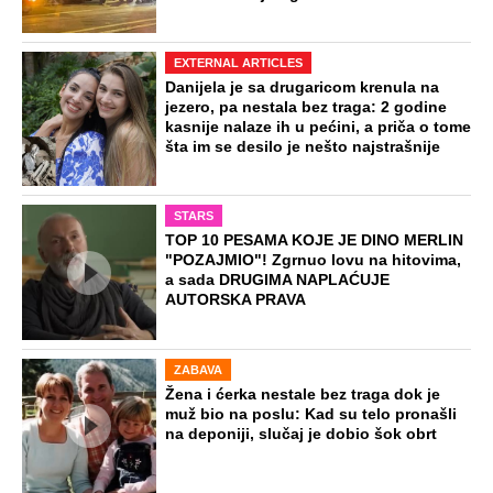
EXTERNAL ARTICLES
Danijela je sa drugaricom krenula na
jezero, pa nestala bez traga: 2 godine
kasnije nalaze ih u pećini, a priča o tome
šta im se desilo je nešto najstrašnije
STARS
TOP 10 PESAMA KOJE JE DINO MERLIN
"POZAJMIO"! Zgrnuo lovu na hitovima,
a sada DRUGIMA NAPLAĆUJE
AUTORSKA PRAVA
ZABAVA
Žena i ćerka nestale bez traga dok je
muž bio na poslu: Kad su telo pronašli
na deponiji, slučaj je dobio šok obrt