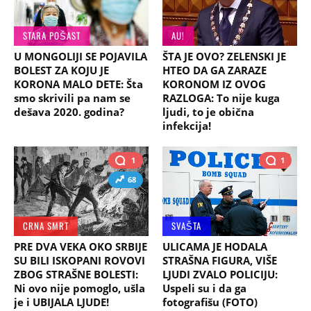
STARA POŠAST
AU!
U MONGOLIJI SE POJAVILA
ŠTA JE OVO? ZELENSKI JE
BOLEST ZA KOJU JE
HTEO DA GA ZARAZE
KORONA MALO DETE: Šta
KORONOM IZ OVOG
smo skrivili pa nam se
RAZLOGA: To nije kuga
dešava 2020. godina?
ljudi, to je obična
infekcija!
1
1
68
CRNA SMRT
SVAŠTA
PRE DVA VEKA OKO SRBIJE
ULICAMA JE HODALA
SU BILI ISKOPANI ROVOVI
STRAŠNA FIGURA, VIŠE
ZBOG STRAŠNE BOLESTI:
LJUDI ZVALO POLICIJU:
Ni ovo nije pomoglo, ušla
Uspeli su i da ga
je i UBIJALA LJUDE!
fotografišu (FOTO)