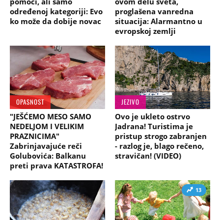
pomoći, ali samo
ovom delu sveta,
određenoj kategoriji: Evo
proglašena vanredna
ko može da dobije novac
situacija: Alarmantno u
evropskoj zemlji
OPASNOST
JEZIVO
"JEŠĆEMO MESO SAMO
Ovo je ukleto ostrvo
NEDELJOM I VELIKIM
Jadrana! Turistima je
PRAZNICIMA"
pristup strogo zabranjen
Zabrinjavajuće reči
- razlog je, blago rečeno,
Golubovića: Balkanu
stravičan! (VIDEO)
preti prava KATASTROFA!
13