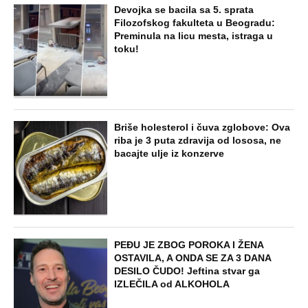
Devojka se bacila sa 5. sprata
Filozofskog fakulteta u Beogradu:
Preminula na licu mesta, istraga u
toku!
Briše holesterol i čuva zglobove: Ova
riba je 3 puta zdravija od lososa, ne
bacajte ulje iz konzerve
PEĐU JE ZBOG POROKA I ŽENA
OSTAVILA, A ONDA SE ZA 3 DANA
DESILO ČUDO! Jeftina stvar ga
IZLEČILA od ALKOHOLA