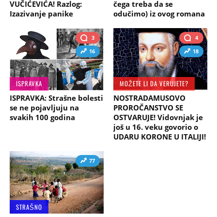
VUČIĆEVIĆA! Razlog:
čega treba da se
Izazivanje panike
odučimo) iz ovog romana
3
4
16
18
ISPRAVKA
MOŽETE LI DA VERUJETE?
ISPRAVKA: Strašne bolesti
NOSTRADAMUSOVO
se ne pojavljuju na
PROROČANSTVO SE
svakih 100 godina
OSTVARUJE! Vidovnjak je
još u 16. veku govorio o
UDARU KORONE U ITALIJI!
77
STRAŠNO