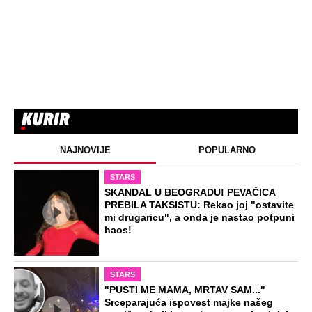
NAJNOVIJE
POPULARNO
STARS
SKANDAL U BEOGRADU! PEVAČICA
PREBILA TAKSISTU: Rekao joj "ostavite
mi drugaricu", a onda je nastao potpuni
haos!
STARS
"PUSTI ME MAMA, MRTAV SAM..."
Srceparajuća ispovest majke našeg