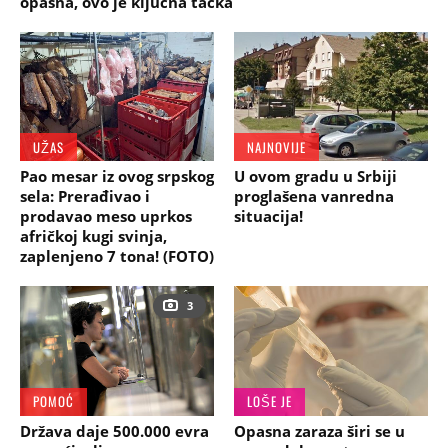
opasna, ovo je ključna tačka
UŽAS
NAJNOVIJE
Pao mesar iz ovog srpskog
U ovom gradu u Srbiji
sela: Prerađivao i
proglašena vanredna
prodavao meso uprkos
situacija!
afričkoј kugi svinja,
zaplenjeno 7 tona! (FOTO)
3
POMOĆ
LOŠE JE
Država daje 500.000 evra
Opasna zaraza širi se u