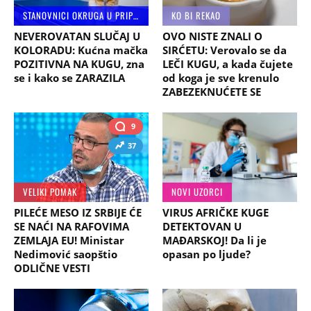
STANOVNICI OKRUGA U PRIPRAVNOSTI
KO BI REKAO
NEVEROVATAN SLUČAJ U
OVO NISTE ZNALI O
KOLORADU: Kućna mačka
SIRĆETU: Verovalo se da
POZITIVNA NA KUGU, zna
LEČI KUGU, a kada čujete
se i kako se ZARAZILA
od koga je sve krenulo
ZABEZEKNUĆETE SE
9
37
VELIKI POMAK
NOVI UZORCI
PILEĆE MESO IZ SRBIJE ĆE
VIRUS AFRIČKE KUGE
SE NAĆI NA RAFOVIMA
DETEKTOVAN U
ZEMLAJA EU! Ministar
MAĐARSKOJ! Da li je
Nedimović saopštio
opasan po ljude?
ODLIČNE VESTI