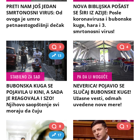
PRETI NAM JOŠ JEDAN
NOVA BIBLIJSKA POŠAST
SMRTONOSNI VIRUS: Od
SE ŠIRI IZ AZIJE: Posle
ovoga je umro
koronavirusa i bubonske
petnaestogodišnji dečak
kuge, hara i 3.
smrtonosni virus!
3
4
13
STABILNO ZA SAD
PA DA LI MOGUĆE
BUBONSKA KUGA SE
NEVERICA! POJAVIO SE
POJAVILA U KINI, A SADA
SLUČAJ BUBONSKE KUGE!
JE REAGOVALA I SZO!
Užasne vesti, odmah
Njihovo saopštenje svi
uvedene nove mere!
moraju da čuju
8
1
17