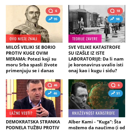
6
18
95
98
OVO NISTE ZNALI
TEORIJE ZAVERE
MILOŠ VELIKI SE BORIO
SVE VELIKE KATASTROFE
PROTIV KUGE OVIM
SU IZAŠLE IZ ISTE
MERAMA: Potezi koji su
LABORATORIJE: Da li nam
moru Srba spasli živote
je koronavirus uvalio isti
primenjuju se i danas
onaj kao i kugu i sidu?
46
6
46
51
LAŽNE VESTI?
KNJIŽEVNOST KATASTROFE
DEMOKRATSKA STRANKA
Alber Kami - "Kuga": Šta
PODNELA TUŽBU PROTIV
možemo da naučimo (i od