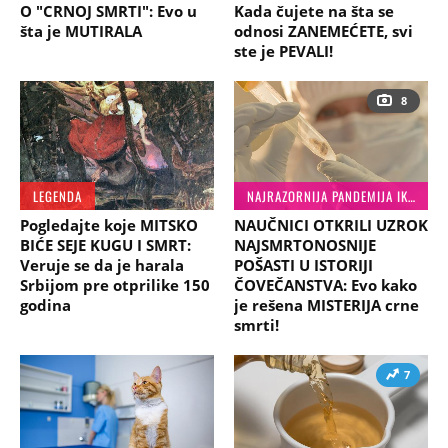
O "CRNOJ SMRTI": Evo u
Kada čujete na šta se
šta je MUTIRALA
odnosi ZANEMEĆETE, svi
ste je PEVALI!
8
LEGENDA
NAJRAZORNIJA PANDEMIJA IKADA
Pogledajte koje MITSKO
NAUČNICI OTKRILI UZROK
BIĆE SEJE KUGU I SMRT:
NAJSMRTONOSNIJE
Veruje se da je harala
POŠASTI U ISTORIJI
Srbijom pre otprilike 150
ČOVEČANSTVA: Evo kako
godina
je rešena MISTERIJA crne
smrti!
7