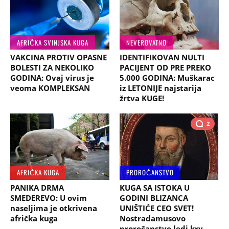
AFRIČKA SVINJSKA KUGA
NEVEROVATNO
VAKCINA PROTIV OPASNE
IDENTIFIKOVAN NULTI
BOLESTI ZA NEKOLIKO
PACIJENT OD PRE PREKO
GODINA: Ovaj virus je
5.000 GODINA: Muškarac
veoma KOMPLEKSAN
iz LETONIJE najstarija
žrtva KUGE!
2
AFRIČKA KUGA
PROROČANSTVO
PANIKA DRMA
KUGA SA ISTOKA U
SMEDEREVO: U ovim
GODINI BLIZANCA
naseljima je otkrivena
UNIŠTIĆE CEO SVET!
afrička kuga
Nostradamusovo
proročanstvo ledi krv,