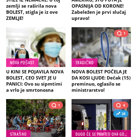
zemlji se raširila nova
OPASNIJA OD KORONE!
BOLEST, stigla je iz ove
Zabeležen je prvi slučaj
ZEMLJE!
upravo!
1
NOVA POŠAST
TRAGIČNO
U KINI SE POJAVILA NOVA
NOVA BOLEST POČELA JE
BOLEST, CEO SVET JE U
DA KOSI LJUDE: Dečak (15)
PANICI: Ovo su sipmtimi
preminuo, oglasilo se
a vrlo je smrtonosna
ministrarstvo!
1
6
28
STRAŠNO
DUGO ĆE SE PAMTITI OVA GODINA