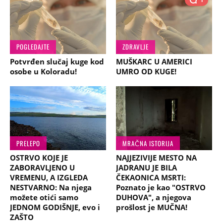
POGLEDAJTE
ZDRAVLJE
Potvrđen slučaj kuge kod
MUŠKARC U AMERICI
osobe u Koloradu!
UMRO OD KUGE!
PRELEPO
MRAČNA ISTORIJA
OSTRVO KOJE JE
NAJJEZIVIJE MESTO NA
ZABORAVLJENO U
JADRANU JE BILA
VREMENU, A IZGLEDA
ČEKAONICA MSRTI:
NESTVARNO: Na njega
Poznato je kao "OSTRVO
možete otići samo
DUHOVA", a njegova
JEDNOM GODIŠNJE, evo i
prošlost je MUČNA!
ZAŠTO