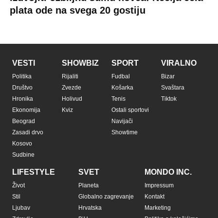
plata ode na svega 20 gostiju
VESTI
SHOWBIZ
SPORT
VIRALNO
Politika
Rijaliti
Fudbal
Bizar
Društvo
Zvezde
Košarka
Svaštara
Hronika
Holivud
Tenis
Tiktok
Ekonomija
Kviz
Ostali sportovi
Beograd
Navijači
Zasadi drvo
Showtime
Kosovo
Sudbine
LIFESTYLE
SVET
MONDO INC.
Život
Planeta
Impressum
Stil
Globalno zagrevanje
Kontakt
Ljubav
Hrvatska
Marketing