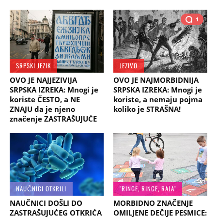
1
SRPSKI JEZIK
JEZIVO
OVO JE NAJJEZIVIJA
OVO JE NAJMORBIDNIJA
SRPSKA IZREKA: Mnogi je
SRPSKA IZREKA: Mnogi je
koriste ČESTO, a NE
koriste, a nemaju pojma
ZNAJU da je njeno
koliko je STRAŠNA!
značenje ZASTRAŠUJUĆE
NAUČNICI OTKRILI
"RINGE, RINGE, RAJA"
NAUČNICI DOŠLI DO
MORBIDNO ZNAČENJE
ZASTRAŠUJUĆEG OTKRIĆA
OMILJENE DEČIJE PESMICE: