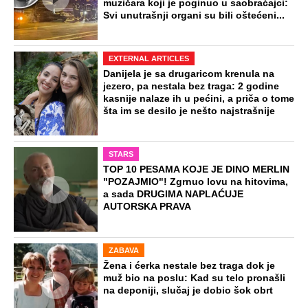
muzičara koji je poginuo u saobraćajci:
Svi unutrašnji organi su bili oštećeni...
EXTERNAL ARTICLES
Danijela je sa drugaricom krenula na
jezero, pa nestala bez traga: 2 godine
kasnije nalaze ih u pećini, a priča o tome
šta im se desilo je nešto najstrašnije
STARS
TOP 10 PESAMA KOJE JE DINO MERLIN
"POZAJMIO"! Zgrnuo lovu na hitovima,
a sada DRUGIMA NAPLAĆUJE
AUTORSKA PRAVA
ZABAVA
Žena i ćerka nestale bez traga dok je
muž bio na poslu: Kad su telo pronašli
na deponiji, slučaj je dobio šok obrt