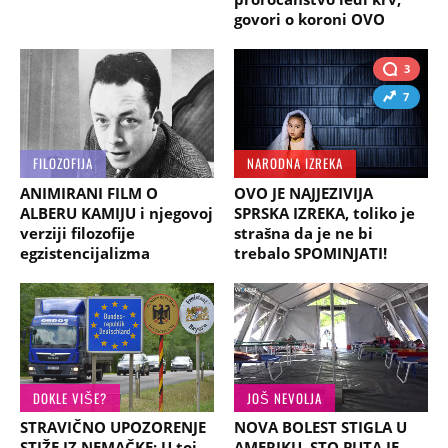
govori o koroni OVO
3
7
FILOZOFIJA
NARODNA IZREKA
ANIMIRANI FILM O
OVO JE NAJJEZIVIJA
ALBERU KAMIJU i njegovoj
SPRSKA IZREKA, toliko je
verziji filozofije
strašna da je ne bi
egzistencijalizma
trebalo SPOMINJATI!
DOKLE VIŠE?
JOŠ NEVOLJA
STRAVIČNO UPOZORENJE
NOVA BOLEST STIGLA U
STIŽE IZ NEMAČKE: U toj
AMERIKU, STO PUTA JE