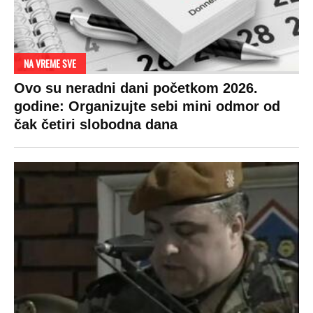
NA VREME SVE
Ovo su neradni dani početkom 2026.
godine: Organizujte sebi mini odmor od
čak četiri slobodna dana