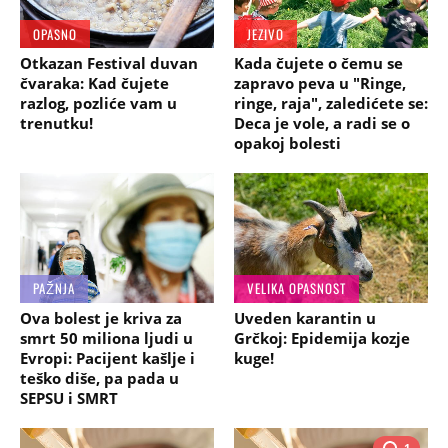
OPASNO
JEZIVO
Otkazan Festival duvan
Kada čujete o čemu se
čvaraka: Kad čujete
zapravo peva u "Ringe,
razlog, pozliće vam u
ringe, raja", zaledićete se:
trenutku!
Deca je vole, a radi se o
opakoj bolesti
PAŽNJA
VELIKA OPASNOST
Ova bolest je kriva za
Uveden karantin u
smrt 50 miliona ljudi u
Grčkoj: Epidemija kozje
Evropi: Pacijent kašlje i
kuge!
teško diše, pa pada u
SEPSU i SMRT
1