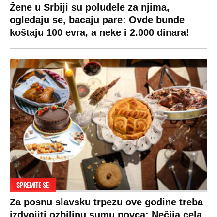
Žene u Srbiji su poludele za njima,
ogledaju se, bacaju pare: Ovde bunde
koštaju 100 evra, a neke i 2.000 dinara!
SPREMITE SE
Za posnu slavsku trpezu ove godine treba
izdvojiti ozbiljnu sumu novca: Nečija cela