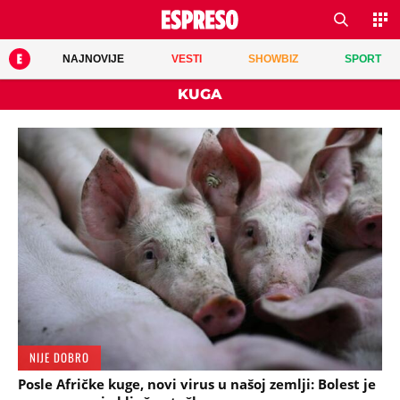
NAJNOVIJE
VESTI
SHOWBIZ
SPORT
KUGA
NIJE DOBRO
Posle Afričke kuge, novi virus u našoj zemlji: Bolest je