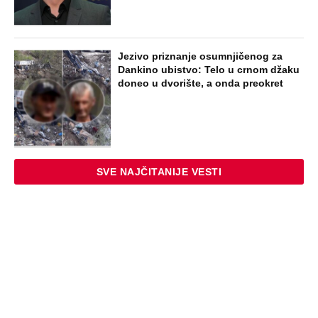
Jezivo priznanje osumnjičenog za
Dankino ubistvo: Telo u crnom džaku
doneo u dvorište, a onda preokret
SVE NAJČITANIJE VESTI