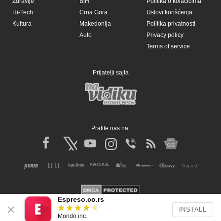
Zdravlje
BiH
Politika o kolačićima
Hi-Tech
Crna Gora
Uslovi korišćenja
Kultura
Makedonija
Politika privatnosti
Auto
Privacy policy
Terms of service
Prijatelji sajta
Pratite nas na:
Espreso.co.rs
INSTALL
Copyright © Espreso.co.rs 2026. Sva prava zadržana. Mondo inc.
Mondo inc.