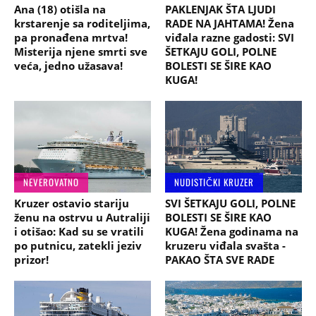
Ana (18) otišla na
PAKLENJAK ŠTA LJUDI
krstarenje sa roditeljima,
RADE NA JAHTAMA! Žena
pa pronađena mrtva!
viđala razne gadosti: SVI
Misterija njene smrti sve
ŠETKAJU GOLI, POLNE
veća, jedno užasava!
BOLESTI SE ŠIRE KAO
KUGA!
NEVEROVATNO
NUDISTIČKI KRUZER
Kruzer ostavio stariju
SVI ŠETKAJU GOLI, POLNE
ženu na ostrvu u Autraliji
BOLESTI SE ŠIRE KAO
i otišao: Kad su se vratili
KUGA! Žena godinama na
po putnicu, zatekli jeziv
kruzeru viđala svašta -
prizor!
PAKAO ŠTA SVE RADE