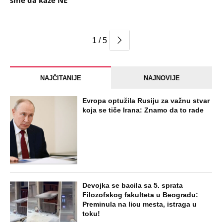
sme da kaže NE
1 / 5
NAJČITANIJE
NAJNOVIJE
Evropa optužila Rusiju za važnu stvar
koja se tiče Irana: Znamo da to rade
Devojka se bacila sa 5. sprata
Filozofskog fakulteta u Beogradu:
Preminula na licu mesta, istraga u
toku!