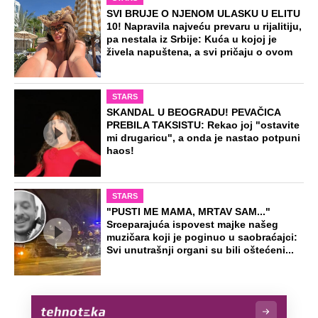
SVI BRUJE O NJENOM ULASKU U ELITU
10! Napravila najveću prevaru u rijalitiju,
pa nestala iz Srbije: Kuća u kojoj je
živela napuštena, a svi pričaju o ovom
STARS
SKANDAL U BEOGRADU! PEVAČICA
PREBILA TAKSISTU: Rekao joj "ostavite
mi drugaricu", a onda je nastao potpuni
haos!
STARS
"PUSTI ME MAMA, MRTAV SAM..."
Srceparajuća ispovest majke našeg
muzičara koji je poginuo u saobraćajci:
Svi unutrašnji organi su bili oštećeni...