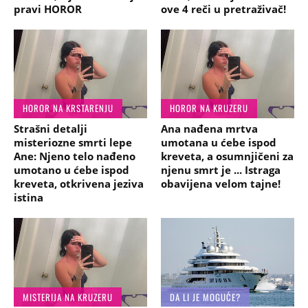
pravi HOROR
ove 4 reči u pretraživač!
HOROR NA KRSTARENJU
HOROR NA KRUZERU
Strašni detalji
Ana nađena mrtva
misteriozne smrti lepe
umotana u ćebe ispod
Ane: Njeno telo nađeno
kreveta, a osumnjičeni za
umotano u ćebe ispod
njenu smrt je ... Istraga
kreveta, otkrivena jeziva
obavijena velom tajne!
istina
MISTERIJA NA KRUZERU
DA LI JE MOGUĆE?