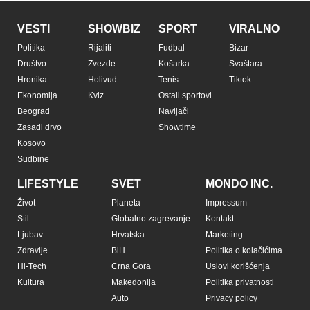
VESTI
SHOWBIZ
SPORT
VIRALNO
Politika
Rijaliti
Fudbal
Bizar
Društvo
Zvezde
Košarka
Svaštara
Hronika
Holivud
Tenis
Tiktok
Ekonomija
Kviz
Ostali sportovi
Beograd
Navijači
Zasadi drvo
Showtime
Kosovo
Sudbine
LIFESTYLE
SVET
MONDO INC.
Život
Planeta
Impressum
Stil
Globalno zagrevanje
Kontakt
Ljubav
Hrvatska
Marketing
Zdravlje
BiH
Politika o kolačićima
Hi-Tech
Crna Gora
Uslovi korišćenja
Kultura
Makedonija
Politika privatnosti
Auto
Privacy policy