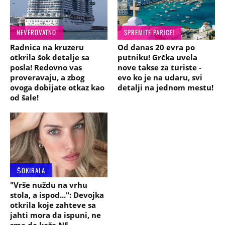
NEVEROVATNO
SPREMITE PARICE!
Radnica na kruzeru
Od danas 20 evra po
otkrila šok detalje sa
putniku! Grčka uvela
posla! Redovno vas
nove takse za turiste -
proveravaju, a zbog
evo ko je na udaru, svi
ovoga dobijate otkaz kao
detalji na jednom mestu!
od šale!
ŠOKIRALA
"Vrše nuždu na vrhu
stola, a ispod...": Devojka
otkrila koje zahteve sa
jahti mora da ispuni, ne