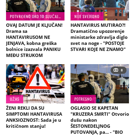
POTVRĐENO OKO 10 SLUČAJEVA
NIJE SVEJEDNO
OVAJ DATUM JE KLJUČAN!
HANTAVIRUS MUTIRAO?!
Drama sa
Dramatično upozorenje
HANTAVIRUSOM NE
ministarke zdravlja diglo
JENJAVA, kobna greška
svet na noge - "POSTOJE
bolnice izazvala PANIKU
STVARI KOJE NE ZNAMO"
MEĐU STRUKOM
8
UŽAS
POTRESNO
ŽENI REKLI DA SU
OGLASIO SE KAPETAN
SIMPTOMI HANTAVIRUSA
"KRUZERA SMRTI" Otvorio
ANKSIOZNOST: Sada je u
dušu nakon
kritičnom stanju!
ŠESTONEDELJNOG
PUTOVANJA, pa... - "BIO