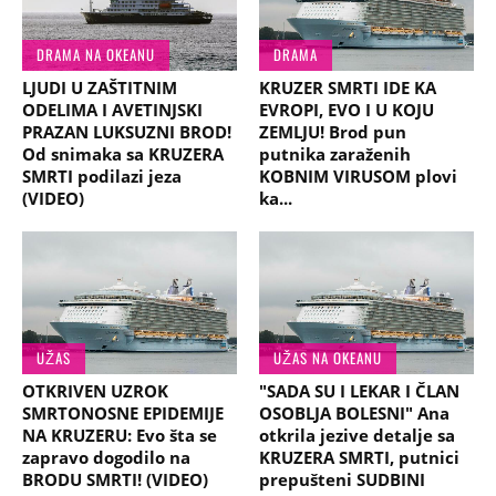
DRAMA NA OKEANU
DRAMA
LJUDI U ZAŠTITNIM
KRUZER SMRTI IDE KA
ODELIMA I AVETINJSKI
EVROPI, EVO I U KOJU
PRAZAN LUKSUZNI BROD!
ZEMLJU! Brod pun
Od snimaka sa KRUZERA
putnika zaraženih
SMRTI podilazi jeza
KOBNIM VIRUSOM plovi
(VIDEO)
ka...
UŽAS
UŽAS NA OKEANU
OTKRIVEN UZROK
"SADA SU I LEKAR I ČLAN
SMRTONOSNE EPIDEMIJE
OSOBLJA BOLESNI" Ana
NA KRUZERU: Evo šta se
otkrila jezive detalje sa
zapravo dogodilo na
KRUZERA SMRTI, putnici
BRODU SMRTI! (VIDEO)
prepušteni SUDBINI