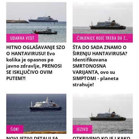
UDARNA VEST
ČINJENICE KOJE TREBA DA ZNATE
HITNO OGLAŠAVANJE SZO
ŠTA DO SADA ZNAMO O
O HANTAVIRUSU! Evo
ŠIRENJU HANTAVIRUSA?
kolika je opasnos po
Identifikovana
javno zdravlje, PRENOSI
SMRTONOSNA
SE ISKLJUČIVO OVIM
VARIJANTA, ovo su
PUTEM?!
SIMPTOMI - planeta
strahuje!
ŠOK!
JEZIVO
NOVI JEZIVI DETALJI SA
OTKRIVENO KO JE I KAKO