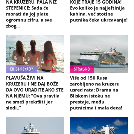
NA KRUZERU, PALA NIZ
KOJE TRAJE 15 GODINA!
STEPENICE: Sada će
Evo koliko je najjeftinija
morati da joj plate
kabina, već stotine
ogromnu cifru, a sve
putnika čeka ukrcavanje!
zbog...
KO BI REKAO?
STRAŠNO
PLAVUŠA ŽIVI NA
Više od 150 Rusa
KRUZERU I NE DAJ BOŽE
zarobljeno na kruzeru
DA OVO URADITE AKO STE
usred rata: Drama na
NA NJEMU: "Ova pravila
Bliskom istoku ne
ne smeš prekršiti jer
prestaje, među
sledi.."
putnicima i mala deca!