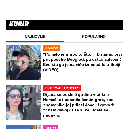
NAJNOVIJE
POPULARNO
ZABAVA
"Pomalo je grubo to što..." Britanac prvi
put posetio Beograd, pa ostao zatečen:
Evo šta ga je najviše iznenadilo u Srbiji
(VIDEO)
EXTERNAL ARTICLES
Dijana se posle 5 godina vratila iz
Nemačke i posetila ćerkin grob, kod
spomenika joj prilazi čovek i govori:
"Znam devojku sa slike, udala se
nedavno"
STARS