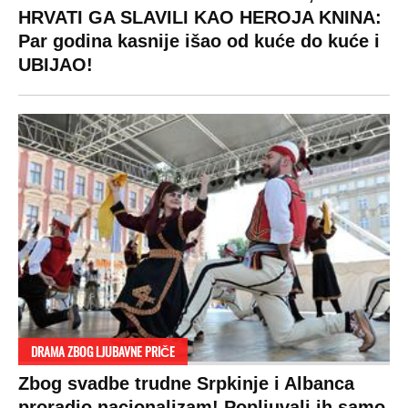
HRVATI GA SLAVILI KAO HEROJA KNINA:
Par godina kasnije išao od kuće do kuće i
UBIJAO!
DRAMA ZBOG LJUBAVNE PRIČE
Zbog svadbe trudne Srpkinje i Albanca
proradio nacionalizam! Popljuvali ih samo