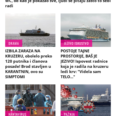
WC, od kad je pokazao sve, ljudi se pitaju zašto to sebi
radi
DRAMA
JEZIVO ISKUSTVO
IZBILA ZARAZA NA
POSTOJE TAJNE
KRUZERU, obolelo preko
PROSTORIJE, BAŠ JE
120 putnika i članova
JEZIVO! Ispovest radnice
posade! Brod stavljen u
koja je radila na kruzeru
KARANTNIN, ovo su
ledi krv: "Videla sam
SIMPTOMI
TELO..."
HANTAVIRUS
PAŽNJA