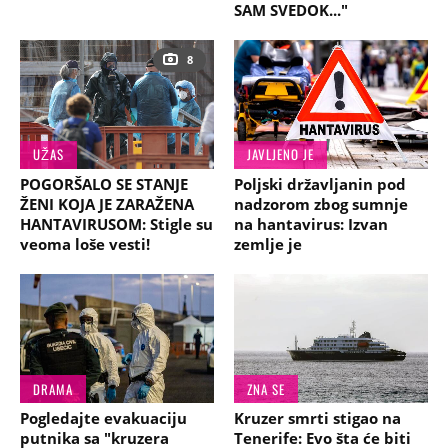
SAM SVEDOK..."
8
UŽAS
JAVLJENO JE
POGORŠALO SE STANJE
Poljski državljanin pod
ŽENI KOJA JE ZARAŽENA
nadzorom zbog sumnje
HANTAVIRUSOM: Stigle su
na hantavirus: Izvan
veoma loše vesti!
zemlje je
DRAMA
ZNA SE
Pogledajte evakuaciju
Kruzer smrti stigao na
putnika sa "kruzera
Tenerife: Evo šta će biti