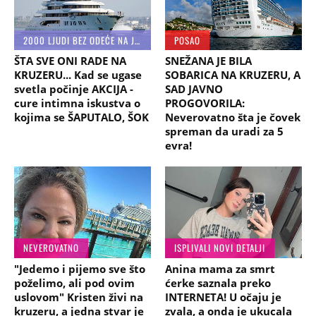
2000 LJUDI BEZ ODEĆE NA JEDNOM MESTU
POSAO
ŠTA SVE ONI RADE NA
SNEŽANA JE BILA
KRUZERU... Kad se ugase
SOBARICA NA KRUZERU, A
svetla počinje AKCIJA -
SAD JAVNO
cure intimna iskustva o
PROGOVORILA:
kojima se ŠAPUTALO, ŠOK
Neverovatno šta je čovek
spreman da uradi za 5
evra!
NEVEROVATNO
ISPLIVALI NOVI DETALJI
"Jedemo i pijemo sve što
Anina mama za smrt
poželimo, ali pod ovim
ćerke saznala preko
uslovom" Kristen živi na
INTERNETA! U očaju je
kruzeru, a jedna stvar je
zvala, a onda je ukucala