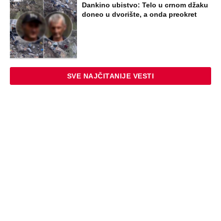
Dankino ubistvo: Telo u crnom džaku
doneo u dvorište, a onda preokret
SVE NAJČITANIJE VESTI