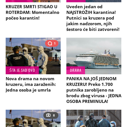
KRUZER SMRTI STIGAO U
Uveden jedan od
ROTERDAM: Momentalno
NAJSTROŽIH karantina!
počeo karantin!
Putnici sa kruzera pod
jakim nadzorom, njih
šestoro će biti zatvoreni!
1
ŠTA JE SAD OVO
DRAMA
Nova drama na novom
PANIKA NA JOŠ JEDNOM
kruzeru, ima zaraženih:
KRUZERU! Preko 1.700
Jedna osoba je umrla
putnika zarobljeno na
brodu zbog virusa - JEDNA
OSOBA PREMINULA!
8