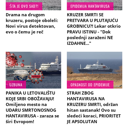
ŠTA JE OVO SAD?!
EPIDEMIJA HANTAVIRUSA
Drama na drugom
KRUZER SMRTI SE
kruzeru, postoje oboleli:
PRETVARA U PLUTAJUĆU
Novi virus detektovan,
GROBNICU?! Lekar otkrio
evo o čemu je reč
PRAVU ISTINU - "Dok
poslednji zaraženi NE
IZDAHNE..."
UZBUNA
OPASNOST OD EPIDEMIJE
PANIKA U LETOVALIŠTU
STRAH ZBOG
KOJE SRBI OBOŽAVAJU!
HANTAVIRUSA NA
Omiljeno mesto na
KRUZERU SMRTI, održan
UDARU SMRTONOSNOG
hitan sastanak! Ovo su
HANTAVIRUSA - zaraza se
sledeći koraci, PRIORITET
širi Evropom!
JE APSOLUTAN