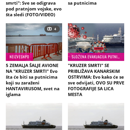
smrti": Sve se odigrava
sa putnicima
pod pratnjom vojske, evo
šta sledi (FOTO/VIDEO)
4
NEIZVESNPO
SLOŽENA EVAKUACIJA PUTNIKA
5 ZEMALJA ŠALJE AVIONE
"KRUZER SMRTI" SE
NA "KRUZER SMRTI" Evo
PRIBLIŽAVA KANARSKIM
šta će biti sa putnicima
OSTRVIMA: Evo kako će se
koji su zaraženi
sve odvijati, OVO SU PRVE
HANTAVIRUSOM, svet na
FOTOGRAFIJE SA LICA
iglama
MESTA