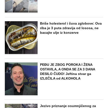
Briše holesterol i čuva zglobove: Ova
riba je 3 puta zdravija od lososa, ne
bacajte ulje iz konzerve
PEĐU JE ZBOG POROKA I ŽENA
OSTAVILA, A ONDA SE ZA 3 DANA
DESILO ČUDO! Jeftina stvar ga
IZLEČILA od ALKOHOLA
Jezivo priznanje osumnjičenog za