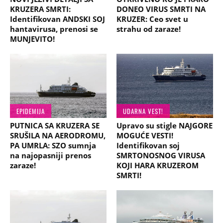
KRUZERA SMRTI:
DONEO VIRUS SMRTI NA
Identifikovan ANDSKI SOJ
KRUZER: Ceo svet u
hantavirusa, prenosi se
strahu od zaraze!
MUNJEVITO!
EPIDEMIJA
UDARNA VEST!
PUTNICA SA KRUZERA SE
Upravo su stigle NAJGORE
SRUŠILA NA AERODROMU,
MOGUĆE VESTI!
PA UMRLA: SZO sumnja
Identifikovan soj
na najopasniji prenos
SMRTONOSNOG VIRUSA
zaraze!
KOJI HARA KRUZEROM
SMRTI!