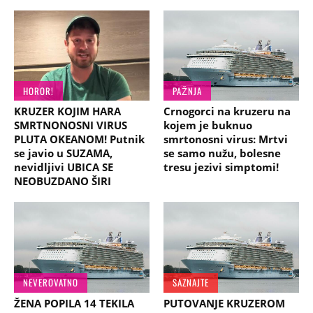
HOROR!
PAŽNJA
KRUZER KOJIM HARA
Crnogorci na kruzeru na
SMRTNONOSNI VIRUS
kojem je buknuo
PLUTA OKEANOM! Putnik
smrtonosni virus: Mrtvi
se javio u SUZAMA,
se samo nužu, bolesne
nevidljivi UBICA SE
tresu jezivi simptomi!
NEOBUZDANO ŠIRI
NEVEROVATNO
SAZNAJTE
ŽENA POPILA 14 TEKILA
PUTOVANJE KRUZEROM