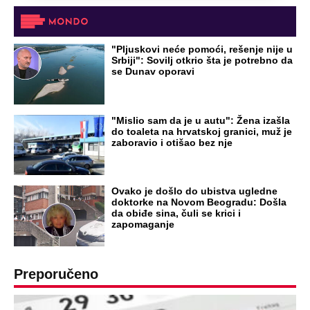
"Pljuskovi neće pomoći, rešenje nije u
Srbiji": Sovilj otkrio šta je potrebno da
se Dunav oporavi
"Mislio sam da je u autu": Žena izašla
do toaleta na hrvatskoj granici, muž je
zaboravio i otišao bez nje
Ovako je došlo do ubistva ugledne
doktorke na Novom Beogradu: Došla
da obiđe sina, čuli se krici i
zapomaganje
Preporučeno