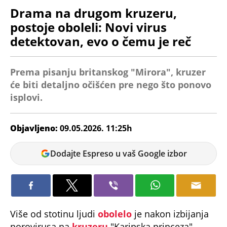
Drama na drugom kruzeru,
postoje oboleli: Novi virus
detektovan, evo o čemu je reč
Prema pisanju britanskog "Mirora", kruzer
će biti detaljno očišćen pre nego što ponovo
isplovi.
Objavljeno:
09.05.2026. 11:25h
Dunja
Dodajte Espreso u vaš Google izbor
Čavić
Više od stotinu ljudi
obolelo
je nakon izbijanja
norovirusa na
kruzeru
"Karipska princeza"