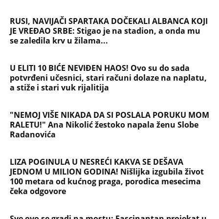
RUSI, NAVIJAČI SPARTAKA DOČEKALI ALBANCA KOJI
JE VREĐAO SRBE: Stigao je na stadion, a onda mu
se zaledila krv u žilama...
U ELITI 10 BIĆE NEVIĐEN HAOS! Ovo su do sada
potvrđeni učesnici, stari računi dolaze na naplatu,
a stiže i stari vuk rijalitija
"NEMOJ VIŠE NIKADA DA SI POSLALA PORUKU MOM
RALETU!" Ana Nikolić žestoko napala ženu Slobe
Radanovića
LIZA POGINULA U NESREĆI KAKVA SE DEŠAVA
JEDNOM U MILION GODINA! Nišlijka izgubila život
100 metara od kućnog praga, porodica mesecima
čeka odgovore
Sve ovo se gradi na mostu: Fascinantan projekat u