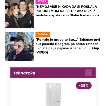
STARS
"NEMOJ VIŠE NIKADA DA SI POSLALA
PORUKU MOM RALETU!" Ana Nikolić
žestoko napala ženu Slobe Radanovića
ZABAVA
"Pomalo je grubo to što..." Britanac prvi
put posetio Beograd, pa ostao zatečen:
Evo šta ga je najviše iznenadilo u Srbiji
(VIDEO)