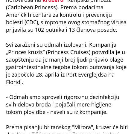
(Caribbean Princess). Prema podacima
Američkih centara za kontrolu i prevenciju
bolesti (CDC), simptome ovog stomačnog virusa
prijavila su 102 putnika i 13 članova posade.
Svi zaraženi su odmah izolovani. Kompanija
„Princes kruzis“ (Princess Cruises) potvrdila je u
saopštenju da je manji broj ljudi prijavio blage
gastrointestinalne tegobe tokom putovanja koje
je započelo 28. aprila iz Port Everglejdsa na
Floridi.
- Odmah smo sproveli rigoroznu dezinfekciju
svih delova broda i pojačali mere higijene
tokom plovidbe - naveli su iz kompanije.
Prema pisanju britanskog "Mirora", kruzer će biti