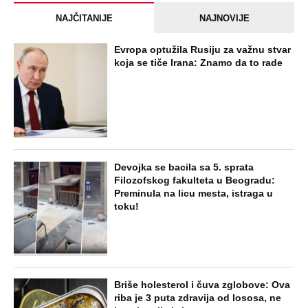
NAJČITANIJE
NAJNOVIJE
Evropa optužila Rusiju za važnu stvar
koja se tiče Irana: Znamo da to rade
Devojka se bacila sa 5. sprata
Filozofskog fakulteta u Beogradu:
Preminula na licu mesta, istraga u
toku!
Briše holesterol i čuva zglobove: Ova
riba je 3 puta zdravija od lososa, ne