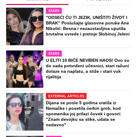
STARS
"ODSEĆI ĆU TI JEZIK, UNIŠTITI ŽIVOT I
BRAK" Poslušajte glasovne poruke Ane
Nikolić: Besna i nezaustavljiva uputila
brutalne uvrede i pretnje Slobinoj Jeleni
STARS
U ELITI 10 BIĆE NEVIĐEN HAOS! Ovo su
do sada potvrđeni učesnici, stari računi
dolaze na naplatu, a stiže i stari vuk
rijalitija
EXTERNAL ARTICLES
Dijana se posle 5 godina vratila iz
Nemačke i posetila ćerkin grob, kod
spomenika joj prilazi čovek i govori:
"Znam devojku sa slike, udala se
nedavno"