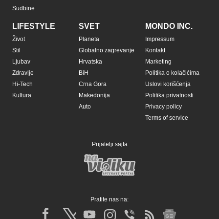
Sudbine
LIFESTYLE
SVET
MONDO INC.
Život
Planeta
Impressum
Stil
Globalno zagrevanje
Kontakt
Ljubav
Hrvatska
Marketing
Zdravlje
BiH
Politika o kolačićima
Hi-Tech
Crna Gora
Uslovi korišćenja
Kultura
Makedonija
Politika privatnosti
Auto
Privacy policy
Terms of service
Prijatelji sajta
Pratite nas na: