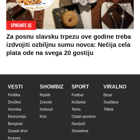
SPREMITE SE
Za posnu slavsku trpezu ove godine treba
izdvojiti ozbiljnu sumu novca: Nečija cela
plata ode na svega 20 gostiju
VESTI
SHOWBIZ
SPORT
VIRALNO
Politika
Rijaliti
Fudbal
Bizar
Društvo
Zvezde
Košarka
Svaštara
Hronika
Holivud
Tenis
Tiktok
Ekonomija
Kviz
Ostali sportovi
Beograd
Navijači
Zasadi drvo
Showtime
Kosovo