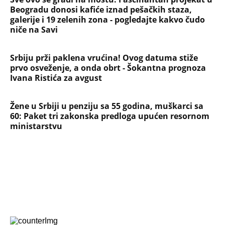
Beogradu donosi kafiće iznad pešačkih staza,
galerije i 19 zelenih zona - pogledajte kakvo čudo
niče na Savi
Srbiju prži paklena vrućina! Ovog datuma stiže
prvo osveženje, a onda obrt - Šokantna prognoza
Ivana Ristića za avgust
Žene u Srbiji u penziju sa 55 godina, muškarci sa
60: Paket tri zakonska predloga upućen resornom
ministarstvu