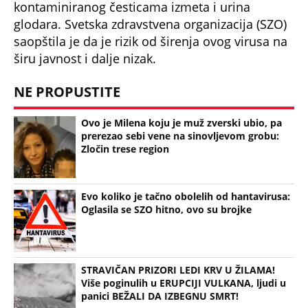
kontaminiranog česticama izmeta i urina
glodara. Svetska zdravstvena organizacija (SZO)
saopštila je da je rizik od širenja ovog virusa na
širu javnost i dalje nizak.
NE PROPUSTITE
Ovo je Milena koju je muž zverski ubio, pa
prerezao sebi vene na sinovljevom grobu:
Zločin trese region
Evo koliko je tačno obolelih od hantavirusa:
Oglasila se SZO hitno, ovo su brojke
STRAVIČAN PRIZORI LEDI KRV U ŽILAMA!
Više poginulih u ERUPCIJI VULKANA, ljudi u
panici BEŽALI DA IZBEGNU SMRT!