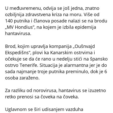
U međuvremenu, odvija se još jedna, znatno
ozbiljnija zdravstvena kriza na moru. Više od
140 putnika i članova posade nalazi se na brodu
„MV Hondius“, na kojem je izbila epidemija
hantavirusa.
Brod, kojim upravlja kompanija „Oušnvajd
Ekspedišns“, plovi ka Kanarskim ostrvima i
očekuje se da će rano u nedelju stići na špansko
ostrvo Tenerife. Situacija je alarmantna jer je do
sada najmanje troje putnika preminulo, dok je 6
osoba zaraženo.
Za razliku od norovirusa, hantavirus se izuzetno
retko prenosi sa čoveka na čoveka.
Uglavnom se širi udisanjem vazduha