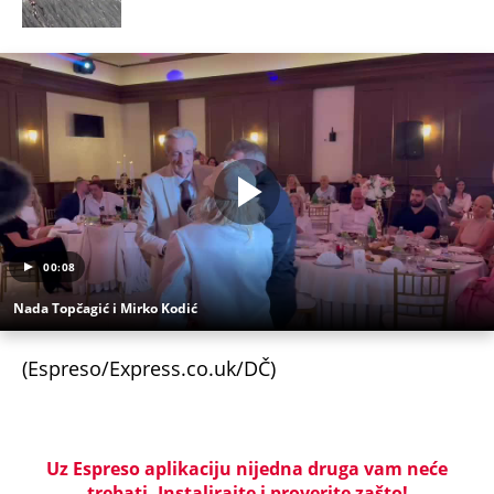
00:08
Nada Topčagić i Mirko Kodić
(Espreso/Express.co.uk/DČ)
Uz Espreso aplikaciju nijedna druga vam neće
trebati. Instalirajte i proverite zašto!