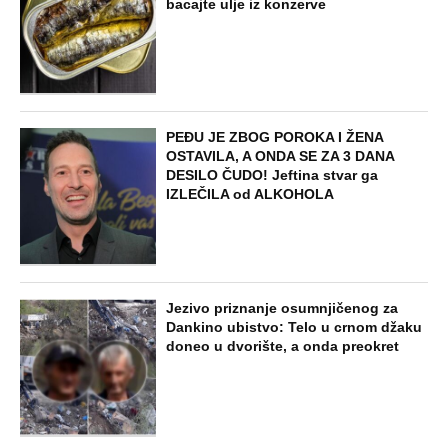
bacajte ulje iz konzerve
PEĐU JE ZBOG POROKA I ŽENA
OSTAVILA, A ONDA SE ZA 3 DANA
DESILO ČUDO! Jeftina stvar ga
IZLEČILA od ALKOHOLA
Jezivo priznanje osumnjičenog za
Dankino ubistvo: Telo u crnom džaku
doneo u dvorište, a onda preokret