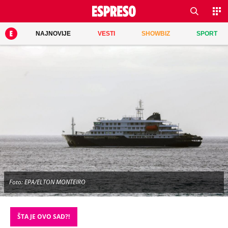
NAJNOVIJE
VESTI
SHOWBIZ
SPORT
Foto: EPA/ELTON MONTEIRO
ŠTA JE OVO SAD?!