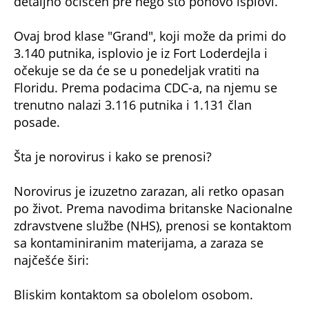
detaljno očišćen pre nego što ponovo isplovi.
Ovaj brod klase "Grand", koji može da primi do
3.140 putnika, isplovio je iz Fort Loderdejla i
očekuje se da će se u ponedeljak vratiti na
Floridu. Prema podacima CDC-a, na njemu se
trenutno nalazi 3.116 putnika i 1.131 član
posade.
Šta je norovirus i kako se prenosi?
Norovirus je izuzetno zarazan, ali retko opasan
po život. Prema navodima britanske Nacionalne
zdravstvene službe (NHS), prenosi se kontaktom
sa kontaminiranim materijama, a zaraza se
najčešće širi:
Bliskim kontaktom sa obolelom osobom.