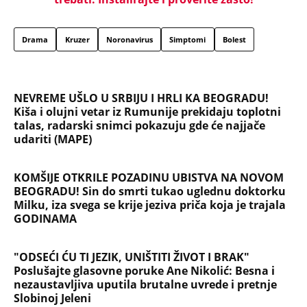
Drama
Kruzer
Noronavirus
Simptomi
Bolest
NEVREME UŠLO U SRBIJU I HRLI KA BEOGRADU!
Kiša i olujni vetar iz Rumunije prekidaju toplotni
talas, radarski snimci pokazuju gde će najjače
udariti (MAPE)
KOMŠIJE OTKRILE POZADINU UBISTVA NA NOVOM
BEOGRADU! Sin do smrti tukao uglednu doktorku
Milku, iza svega se krije jeziva priča koja je trajala
GODINAMA
"ODSEĆI ĆU TI JEZIK, UNIŠTITI ŽIVOT I BRAK"
Poslušajte glasovne poruke Ane Nikolić: Besna i
nezaustavljiva uputila brutalne uvrede i pretnje
Slobinoj Jeleni