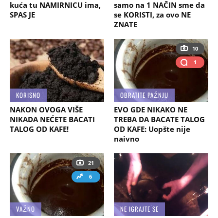
kuća tu NAMIRNICU ima,
samo na 1 NAČIN sme da
SPAS JE
se KORISTI, za ovo NE
ZNATE
10
1
KORISNO
OBRATITE PAŽNJU
NAKON OVOGA VIŠE
EVO GDE NIKAKO NE
NIKADA NEĆETE BACATI
TREBA DA BACATE TALOG
TALOG OD KAFE!
OD KAFE: Uopšte nije
naivno
21
6
VAŽNO
NE IGRAJTE SE