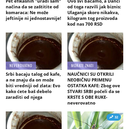
Pet efikasnih "uradi sam“
Ovo svi bacamo, a Danci
načina da se zaštitite od
od toga razvili jak biznis:
komaraca: Ne može
Ulaganja skoro nikakva,
jeftinije ni jednostavnije!
kilogram tog proizvoda
kod nas 700 RSD
NEVEROVATNO
MORATE ZNATI
Srbi bacaju talog od kafe,
NAUČNICI SU OTKRILI
a ne znaju da on može
NEOBIČNU PRIMENU
biti vredniji od zlata: Evo
OSTATKA KAFE: Zbog ove
kako ćete baš debelo
STVARI SRBI počeli da se
zaraditi od njega
KRSTE S OBE RUKE-
neverovatno
32