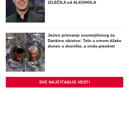
IZLEČILA od ALKOHOLA
Jezivo priznanje osumnjičenog za
Dankino ubistvo: Telo u crnom džaku
doneo u dvorište, a onda preokret
SVE NAJČITANIJE VESTI