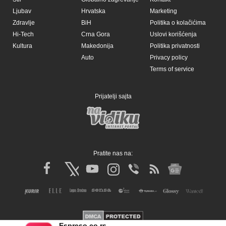
Ljubav
Hrvatska
Marketing
Zdravlje
BiH
Politika o kolačićima
Hi-Tech
Crna Gora
Uslovi korišćenja
Kultura
Makedonija
Politika privatnosti
Auto
Privacy policy
Terms of service
Prijatelji sajta
Pratite nas na:
Espreso.co.rs