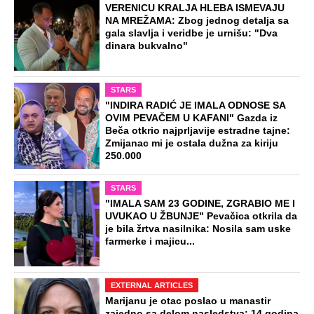
VERENICU KRALJA HLEBA ISMEVAJU
NA MREŽAMA: Zbog jednog detalja sa
gala slavlja i veridbe je urnišu: "Dva
dinara bukvalno"
STARS
"INDIRA RADIĆ JE IMALA ODNOSE SA
OVIM PEVAČEM U KAFANI" Gazda iz
Beča otkrio najprljavije estradne tajne:
Zmijanac mi je ostala dužna za kiriju
250.000
STARS
"IMALA SAM 23 GODINE, ZGRABIO ME I
UVUKAO U ŽBUNJE" Pevačica otkrila da
je bila žrtva nasilnika: Nosila sam uske
farmerke i majicu...
EXTERNAL ARTICLES
Marijanu je otac poslao u manastir
zajedno sa delom nasledstva: 14 godina