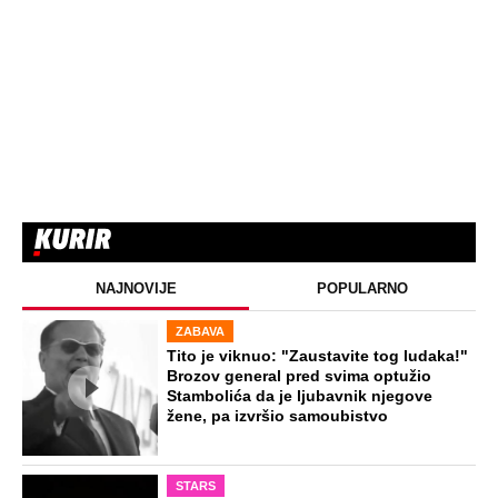
NAJNOVIJE
POPULARNO
ZABAVA
Tito je viknuo: "Zaustavite tog ludaka!"
Brozov general pred svima optužio
Stambolića da je ljubavnik njegove
žene, pa izvršio samoubistvo
STARS