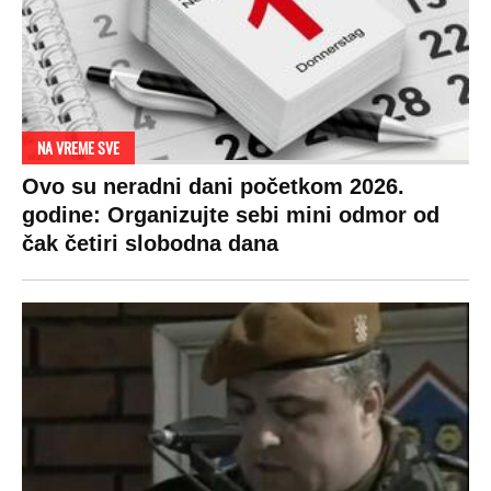
NA VREME SVE
Ovo su neradni dani početkom 2026.
godine: Organizujte sebi mini odmor od
čak četiri slobodna dana