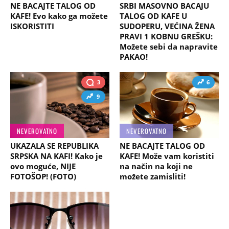
NE BACAJTE TALOG OD
SRBI MASOVNO BACAJU
KAFE! Evo kako ga možete
TALOG OD KAFE U
ISKORISTITI
SUDOPERU, VEĆINA ŽENA
PRAVI 1 KOBNU GREŠKU:
Možete sebi da napravite
PAKAO!
3
6
9
NEVEROVATNO
NEVEROVATNO
UKAZALA SE REPUBLIKA
NE BACAJTE TALOG OD
SRPSKA NA KAFI! Kako je
KAFE! Može vam koristiti
ovo moguće, NIJE
na način na koji ne
FOTOŠOP! (FOTO)
možete zamisliti!