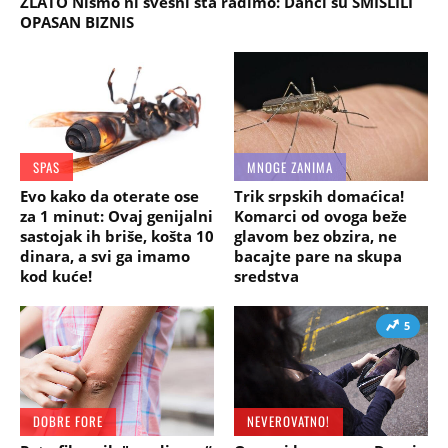
ZLATO Nismo ni svesni šta radimo: Danci su SMISLILI
OPASAN BIZNIS
SPAS
MNOGE ZANIMA
Evo kako da oterate ose
Trik srpskih domaćica!
za 1 minut: Ovaj genijalni
Komarci od ovoga beže
sastojak ih briše, košta 10
glavom bez obzira, ne
dinara, a svi ga imamo
bacajte pare na skupa
kod kuće!
sredstva
5
DOBRE FORE
NEVEROVATNO!