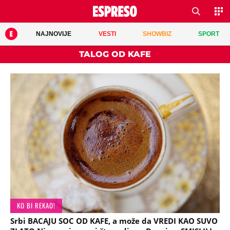
NAJNOVIJE
VESTI
SHOWBIZ
SPORT
TALOG OD KAFE
KO BI REKAO!
Srbi BACAJU SOC OD KAFE, a može da VREDI KAO SUVO