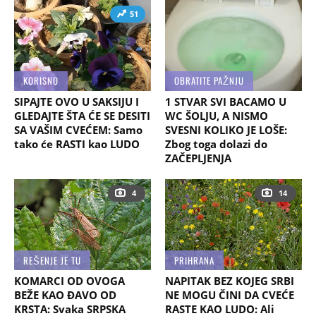
51
KORISNO
OBRATITE PAŽNJU
SIPAJTE OVO U SAKSIJU I
1 STVAR SVI BACAMO U
GLEDAJTE ŠTA ĆE SE DESITI
WC ŠOLJU, A NISMO
SA VAŠIM CVEĆEM: Samo
SVESNI KOLIKO JE LOŠE:
tako će RASTI kao LUDO
Zbog toga dolazi do
ZAČEPLJENJA
4
14
REŠENJE JE TU
PRIHRANA
KOMARCI OD OVOGA
NAPITAK BEZ KOJEG SRBI
BEŽE KAO ĐAVO OD
NE MOGU ČINI DA CVEĆE
KRSTA: Svaka SRPSKA
RASTE KAO LUDO: Ali