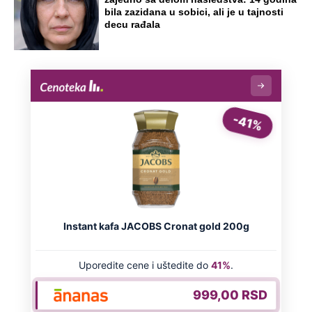
bila zazidana u sobici, ali je u tajnosti
decu rađala