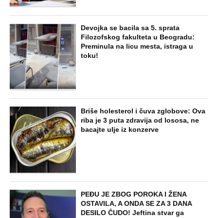
Devojka se bacila sa 5. sprata
Filozofskog fakulteta u Beogradu:
Preminula na licu mesta, istraga u
toku!
Briše holesterol i čuva zglobove: Ova
riba je 3 puta zdravija od lososa, ne
bacajte ulje iz konzerve
PEĐU JE ZBOG POROKA I ŽENA
OSTAVILA, A ONDA SE ZA 3 DANA
DESILO ČUDO! Jeftina stvar ga