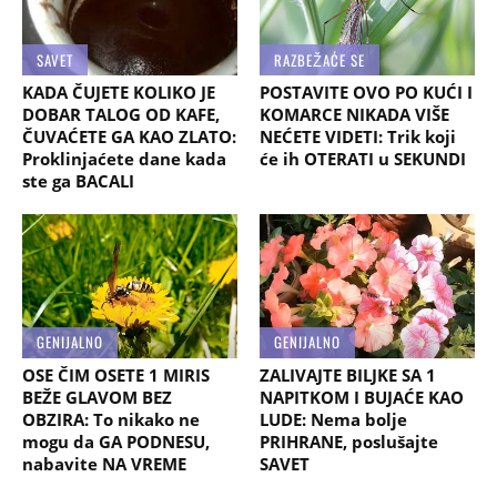
SAVET
RAZBEŽAĆE SE
KADA ČUJETE KOLIKO JE
POSTAVITE OVO PO KUĆI I
DOBAR TALOG OD KAFE,
KOMARCE NIKADA VIŠE
ČUVAĆETE GA KAO ZLATO:
NEĆETE VIDETI: Trik koji
Proklinjaćete dane kada
će ih OTERATI u SEKUNDI
ste ga BACALI
GENIJALNO
GENIJALNO
OSE ČIM OSETE 1 MIRIS
ZALIVAJTE BILJKE SA 1
BEŽE GLAVOM BEZ
NAPITKOM I BUJAĆE KAO
OBZIRA: To nikako ne
LUDE: Nema bolje
mogu da GA PODNESU,
PRIHRANE, poslušajte
nabavite NA VREME
SAVET