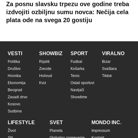
Za posnu slavsku trpezu ove godine treba
izdvojiti ozbiljnu sumu novca: Nečija cela
plata ode na svega 20 gostiju
VESTI
SHOWBIZ
SPORT
VIRALNO
Politika
Rijaliti
Fudbal
Bizar
Društvo
Zvezde
Košarka
Svaštara
Hronika
Holivud
Tenis
Tiktok
Ekonomija
Kviz
Ostali sportovi
Beograd
Navijači
Zasadi drvo
Showtime
Kosovo
Sudbine
LIFESTYLE
SVET
MONDO INC.
Život
Planeta
Impressum
Stil
Globalno zagrevanje
Kontakt