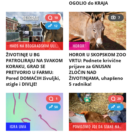
OGOLIO do KRAJA
10
7
12
HAOS NA BEOGRADSKIM ULICAMA
HOROR!
ŽIVOTINJE U BG
HOROR U SKOPSKOM ZOO
PATROLIRAJU NA SVAKOM
VRTU: Podnete krivične
KORAKU, GRAD SE
prijave za GNUSAN
PRETVORIO U FARMU:
ZLOČIN NAD
Pored DOMAĆIH živuljki,
ŽIVOTINJAMA, uhapšeno
stigle i DIVLJE!
5 radnika!
1
20
50
41
IGRA UMA
POMOZIMO JOJ DA STANE NA NOGE