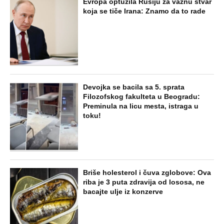
Evropa optužila Rusiju za važnu stvar
koja se tiče Irana: Znamo da to rade
Devojka se bacila sa 5. sprata
Filozofskog fakulteta u Beogradu:
Preminula na licu mesta, istraga u
toku!
Briše holesterol i čuva zglobove: Ova
riba je 3 puta zdravija od lososa, ne
bacajte ulje iz konzerve