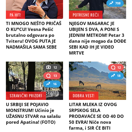
708
PA HIT!
POTRESNE REČI
TI MNOGO NEŠTO PRIČAŠ
NJEGOV MAGARAC JE
O KU*CU! Vesna Pešić
UBIJEN S DVA, A PONI S
brutalno odgovara po
JEDNIM METKOM! Petar 3
Tviteru! OVOG PUTA JE
dana nije mogao da DOĐE
NADMAŠILA SAMA SEBE
SEBI KAD IH JE VIDEO
MRTVE
12
12
13
18
16
STRAVIČNI PRIZORI
DOBRA VEST!
U SRBIJI SE POJAVIO
LITAR MLEKA IZ OVOG
MONSTRUM! Učinio je
SRPSKOG SELA
UŽASNU STVAR na salašu
PRODAVAĆE SE OD 40 DO
pored Apatina! (FOTO)
50 EVRA! Niče nova
farma, i SIR ĆE BITI