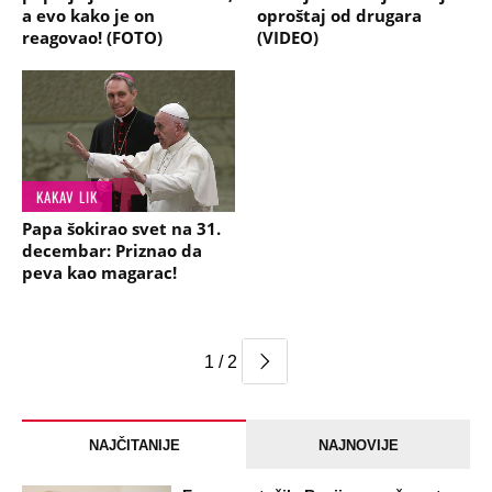
a evo kako je on
oproštaj od drugara
reagovao! (FOTO)
(VIDEO)
KAKAV LIK
Papa šokirao svet na 31.
decembar: Priznao da
peva kao magarac!
1 / 2
NAJČITANIJE
NAJNOVIJE