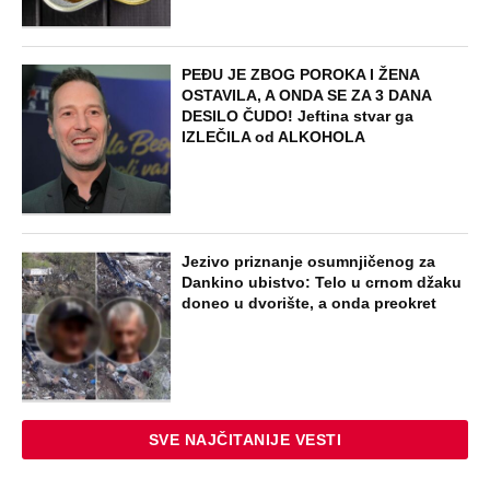
PEĐU JE ZBOG POROKA I ŽENA
OSTAVILA, A ONDA SE ZA 3 DANA
DESILO ČUDO! Jeftina stvar ga
IZLEČILA od ALKOHOLA
Jezivo priznanje osumnjičenog za
Dankino ubistvo: Telo u crnom džaku
doneo u dvorište, a onda preokret
SVE NAJČITANIJE VESTI