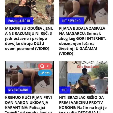
POSLUŠAJTE IH
HIT STVARNO
MILIONI SU ODUŠEVLJENI,
PIJANA BUDALA ZASPALA
A NE RAZUMEJU NI REČ: 3
NA MAGARCU: Snimak
jednostavne i prelepe
zbog kog GORI INTERNET,
devojke diraju DUŠU
obeznanjen leži na
ovom pesmom! (VIDEO)
životinji U GAĆAMA!
(VIDEO)
2
529
NEVEROVATNO
HIT
KRENUO KUĆI PIJAN PRVI
HIT! BRAZILAC REŠIO DA
DAN NAKON UKIDANJA
PRIMI VAKCINU PROTIV
KARANTINA: Policajci
KORONE: Način na koji je
"umrli" od smeha kad su
to uradio OSTAVLJA U