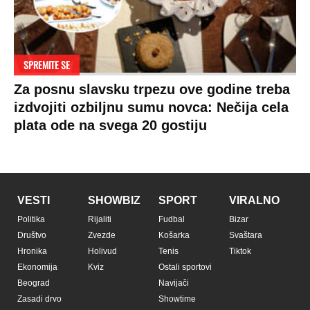
SPREMITE SE
Za posnu slavsku trpezu ove godine treba
izdvojiti ozbiljnu sumu novca: Nečija cela
plata ode na svega 20 gostiju
VESTI
SHOWBIZ
SPORT
VIRALNO
Politika
Rijaliti
Fudbal
Bizar
Društvo
Zvezde
Košarka
Svaštara
Hronika
Holivud
Tenis
Tiktok
Ekonomija
Kviz
Ostali sportovi
Beograd
Navijači
Zasadi drvo
Showtime