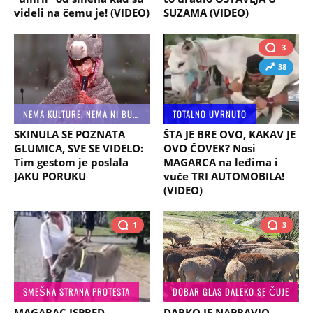
videli na čemu je! (VIDEO)
SUZAMA (VIDEO)
3
38
NEMA KULTURE, NEMA NI BUDUĆNOSTI!
TOTALNO UVRNUTO
SKINULA SE POZNATA
ŠTA JE BRE OVO, KAKAV JE
GLUMICA, SVE SE VIDELO:
OVO ČOVEK? Nosi
Tim gestom je poslala
MAGARCA na leđima i
JAKU PORUKU
vuče TRI AUTOMOBILA!
(VIDEO)
1
3
SMEŠNA STRANA PROTESTA
DOBAR GLAS DALEKO SE ČUJE
MAGARAC ISPRED
DARKO JE NAPRAVIO