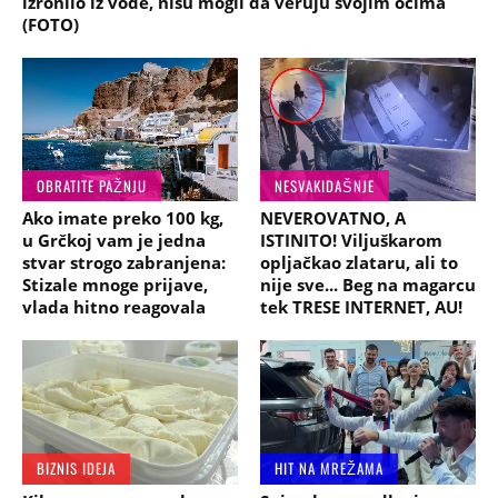
izronilo iz vode, nisu mogli da veruju svojim očima
(FOTO)
OBRATITE PAŽNJU
NESVAKIDAŠNJE
Ako imate preko 100 kg,
NEVEROVATNO, A
u Grčkoj vam je jedna
ISTINITO! Viljuškarom
stvar strogo zabranjena:
opljačkao zlataru, ali to
Stizale mnoge prijave,
nije sve... Beg na magarcu
vlada hitno reagovala
tek TRESE INTERNET, AU!
BIZNIS IDEJA
HIT NA MREŽAMA