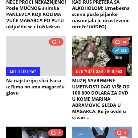
NEĆE PROĆI NEKAŽNJENO!
KAD RUS PRETERA SA
Posle MUČNOG snimka
ALKOHOLOM: Urnebesna
PANČEVCA KOJI KOLIMA
scena posle pijanke
VUČE MAGARCA PO PUTU
nasmejala je društevene
uključilo se i tužilaštvo
mreže! (VIDEO)
1
34
221
MIT ILI ISTINA?
OVO MOŽE SAMO KOD NAS
Na najstarijoj slici Isusa
MUZEJ SAVREMENE
iz Rima on ima magareću
UMETNOSTI DAO VIŠE OD
glavu
100.000 DOLARA ZA DVD
U KOME MARINA
ABRAMOVIĆ GLEDA U
MAGARCA: Ko je ovde u
stvari ...
1
1