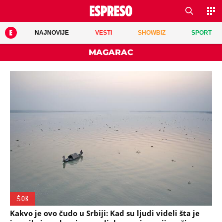
NAJNOVIJE
VESTI
SHOWBIZ
SPORT
MAGARAC
ŠOK
Kakvo je ovo čudo u Srbiji: Kad su ljudi videli šta je