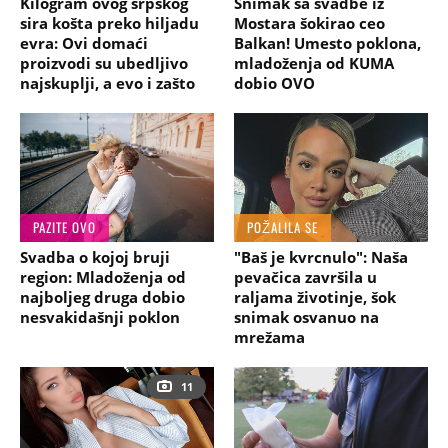
Kilogram ovog srpskog
Snimak sa svadbe iz
sira košta preko hiljadu
Mostara šokirao ceo
evra: Ovi domaći
Balkan! Umesto poklona,
proizvodi su ubedljivo
mladoženja od KUMA
najskuplji, a evo i zašto
dobio OVO
PAZITE OVO
POŽALILA SE
Svadba o kojoj bruji
"Baš je kvrcnulo": Naša
region: Mladoženja od
pevačica završila u
najboljeg druga dobio
raljama životinje, šok
nesvakidašnji poklon
snimak osvanuo na
mrežama
11