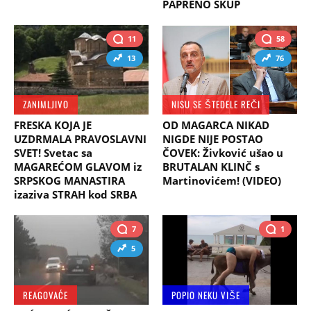
PAPRENO SKUP
11
58
13
76
ZANIMLJIVO
NISU SE ŠTEDELE REČI
FRESKA KOJA JE
OD MAGARCA NIKAD
UZDRMALA PRAVOSLAVNI
NIGDE NIJE POSTAO
SVET! Svetac sa
ČOVEK: Živković ušao u
MAGAREĆOM GLAVOM iz
BRUTALAN KLINČ s
SRPSKOG MANASTIRA
Martinovićem! (VIDEO)
izaziva STRAH kod SRBA
7
1
5
REAGOVAĆE
POPIO NEKU VIŠE