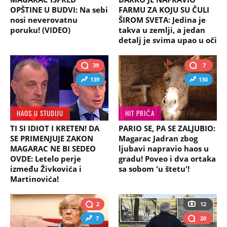
OPŠTINE U BUDVI: Na sebi
FARMU ZA KOJU SU ČULI
nosi neverovatnu
ŠIROM SVETA: Jedina je
poruku! (VIDEO)
takva u zemlji, a jedan
detalj je svima upao u oči
39
7
139
130
HAOS U STUDIJU
HIT PRIČA
TI SI IDIOT I KRETEN! DA
PARIO SE, PA SE ZALJUBIO:
SE PRIMENJUJE ZAKON
Magarac Jadran zbog
MAGARAC NE BI SEDEO
ljubavi napravio haos u
OVDE: Letelo perje
gradu! Poveo i dva ortaka
između Živkovića i
sa sobom 'u štetu'!
Martinovića!
2
12
7
20