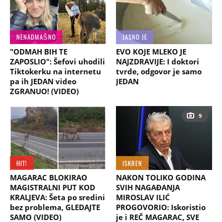
NENADMAŠNO
JASNO JE
"ODMAH BIH TE
EVO KOJE MLEKO JE
ZAPOSLIO": Šefovi uhodili
NAJZDRAVIJE: I doktori
Tiktokerku na internetu
tvrde, odgovor je samo
pa ih JEDAN video
JEDAN
ZGRANUO! (VIDEO)
9
HIT!
ISKREN
MAGARAC BLOKIRAO
NAKON TOLIKO GODINA
MAGISTRALNI PUT KOD
SVIH NAGAĐANJA
KRALJEVA: Šeta po sredini
MIROSLAV ILIĆ
bez problema, GLEDAJTE
PROGOVORIO: Iskoristio
SAMO (VIDEO)
je i REČ MAGARAC, SVE