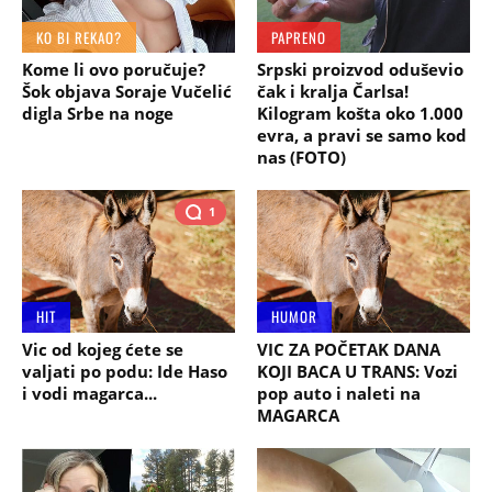
KO BI REKAO?
PAPRENO
Kome li ovo poručuje?
Srpski proizvod oduševio
Šok objava Soraje Vučelić
čak i kralja Čarlsa!
digla Srbe na noge
Kilogram košta oko 1.000
evra, a pravi se samo kod
nas (FOTO)
1
HIT
HUMOR
Vic od kojeg ćete se
VIC ZA POČETAK DANA
valjati po podu: Ide Haso
KOJI BACA U TRANS: Vozi
i vodi magarca...
pop auto i naleti na
MAGARCA