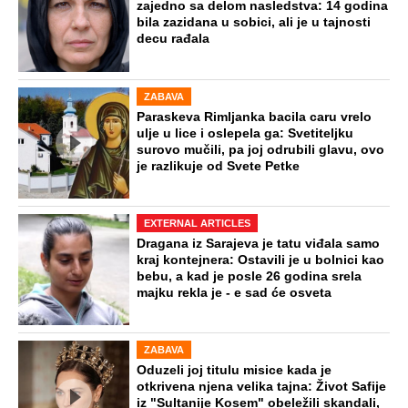
zajedno sa delom nasledstva: 14 godina
bila zazidana u sobici, ali je u tajnosti
decu rađala
ZABAVA
Paraskeva Rimljanka bacila caru vrelo
ulje u lice i oslepela ga: Svetiteljku
surovo mučili, pa joj odrubili glavu, ovo
je razlikuje od Svete Petke
EXTERNAL ARTICLES
Dragana iz Sarajeva je tatu viđala samo
kraj kontejnera: Ostavili je u bolnici kao
bebu, a kad je posle 26 godina srela
majku rekla je - e sad će osveta
ZABAVA
Oduzeli joj titulu misice kada je
otkrivena njena velika tajna: Život Safije
iz "Sultanije Kosem" obeležili skandali,