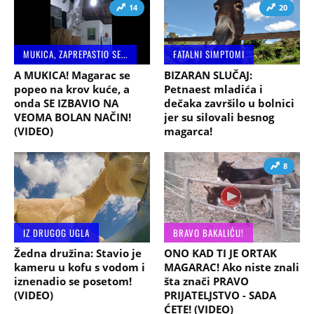
14
20
MUKICA, ZAPREPASTIO SE...
FATALNI SIMPTOMI
A MUKICA! Magarac se
BIZARAN SLUČAJ:
popeo na krov kuće, a
Petnaest mladića i
onda SE IZBAVIO NA
dečaka završilo u bolnici
VEOMA BOLAN NAČIN!
jer su silovali besnog
(VIDEO)
magarca!
8
IZ DRUGOG UGLA
BRAVO BAKALIĆU!
Žedna družina: Stavio je
ONO KAD TI JE ORTAK
kameru u kofu s vodom i
MAGARAC! Ako niste znali
iznenadio se posetom!
šta znači PRAVO
(VIDEO)
PRIJATELJSTVO - SADA
ĆETE! (VIDEO)