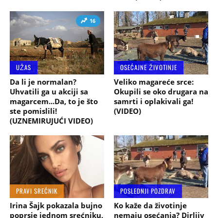
16
UŽAS
OSEĆAJNE ŽIVOTINJE
Da li je normalan?
Veliko magareće srce:
Uhvatili ga u akciji sa
Okupili se oko drugara na
magarcem...Da, to je što
samrti i oplakivali ga!
ste pomislili!
(VIDEO)
(UZNEMIRUJUĆI VIDEO)
PRAVI SREĆNIK
POSLEDNJI POZDRAV
Irina Šajk pokazala bujno
Ko kaže da životinje
poprsje jednom srećniku,
nemaju osećanja? Dirljiv