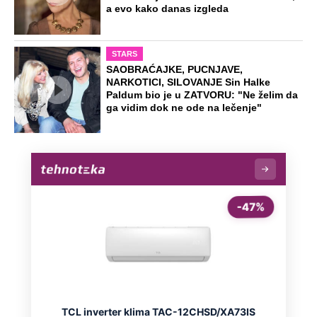
a evo kako danas izgleda
STARS
SAOBRAĆAJKE, PUCNJAVE,
NARKOTICI, SILOVANJE Sin Halke
Paldum bio je u ZATVORU: "Ne želim da
ga vidim dok ne ode na lečenje"