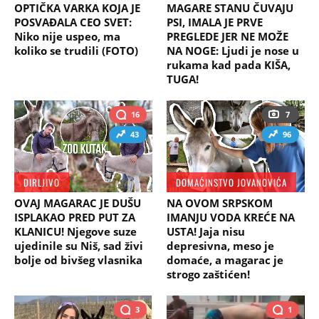
OPTIČKA VARKA KOJA JE
MAGARE STANU ČUVAJU
POSVAĐALA CEO SVET:
PSI, IMALA JE PRVE
Niko nije uspeo, ma
PREGLEDE JER NE MOŽE
koliko se trudili (FOTO)
NA NOGE: Ljudi je nose u
rukama kad pada KIŠA,
TUGA!
16
7
43
96
DIRLJIVO
DOMAĆINSTVO JOVANOVIĆA
OVAJ MAGARAC JE DUŠU
NA OVOM SRPSKOM
ISPLAKAO PRED PUT ZA
IMANJU VODA KREĆE NA
KLANICU! Njegove suze
USTA! Jaja nisu
ujedinile su Niš, sad živi
depresivna, meso je
bolje od bivšeg vlasnika
domaće, a magarac je
strogo zaštićen!
3
1