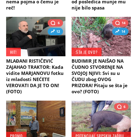
nema pojma o čemu je
od posledica munje mu
reč!
nije bilo spasa
6
14
12
14
HIT!
ŠTA JE OVO?
MLAĐANI RISTIČEVIĆ
BUDIMIR JE NAIŠAO NA
ZAJAHAO TRAKTOR: Kada
ČUDNO STVORENJE NA
vidite MARJANOVU fotku
SVOJOJ NJIVI: Svi su u
iz mladosti NEĆETE
ČUDU zbog OVOG
VEROVATI DA JE TO ON!
PRIZORA! Pitaju se šta je
(FOTO)
ovo? (FOTO)
6
PROMO
POTENCIJAL SRPSKIH ZADRUGA