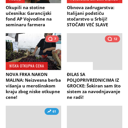
Okupili na stotine
Obnova zadrugarstva:
učesnika: Garancijski
Italijani podstiču
fond AP Vojvodine na
stočarstvo u Srbiji!
seminaru farmera
STOČARI VEĆ SLAVE
7
12
NISKA OTKUPNA CENA
RAZGOVOR!
NOVA FRKA NAKON
ĐILAS SA
MALINA: Neizvesna berba
POLJOPRIVREDNICIMA IZ
višanja u merošinskom
GROCKE: Šokiran sam što
kraju zbog niske otkupne
sistem za navodnjavanje
cene!
ne radi!
61