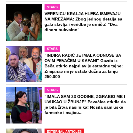
STARS
VERENICU KRALJA HLEBA ISMEVAJU
NA MREŽAMA: Zbog jednog detalja sa
gala slavlja i veridbe je urnišu: "Dva
dinara bukvalno"
STARS
"INDIRA RADIĆ JE IMALA ODNOSE SA
OVIM PEVAČEM U KAFANI" Gazda iz
Beča otkrio najprljavije estradne tajne:
Zmijanac mi je ostala dužna za kiriju
250.000
STARS
"IMALA SAM 23 GODINE, ZGRABIO ME I
UVUKAO U ŽBUNJE" Pevačica otkrila da
je bila žrtva nasilnika: Nosila sam uske
farmerke i majicu...
EXTERNAL ARTICLES