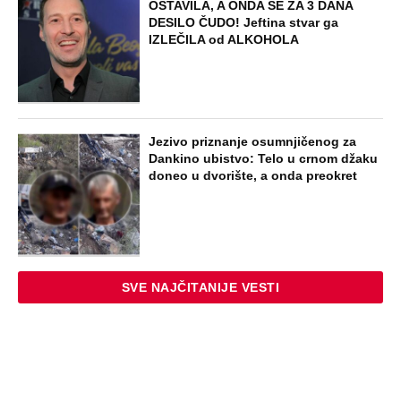
OSTAVILA, A ONDA SE ZA 3 DANA
DESILO ČUDO! Jeftina stvar ga
IZLEČILA od ALKOHOLA
Jezivo priznanje osumnjičenog za
Dankino ubistvo: Telo u crnom džaku
doneo u dvorište, a onda preokret
SVE NAJČITANIJE VESTI