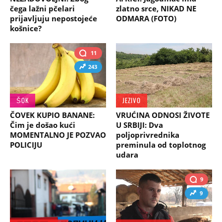
čega lažni pčelari
zlatno srce, NIKAD NE
prijavljuju nepostojeće
ODMARA (FOTO)
košnice?
11
243
ŠOK
JEZIVO
ČOVEK KUPIO BANANE:
VRUĆINA ODNOSI ŽIVOTE
Čim je došao kući
U SRBIJI: Dva
MOMENTALNO JE POZVAO
poljoprivrednika
POLICIJU
preminula od toplotnog
udara
9
9