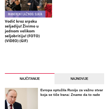
MANEKENI LAŽNOG SJAJA
Vodič kroz srpsku
seljadiju! Živimo u
jednom velikom
seljobritiju! (FOTO)
(VIDEO) (GIF)
NAJČITANIJE
NAJNOVIJE
Evropa optužila Rusiju za važnu stvar
koja se tiče Irana: Znamo da to rade