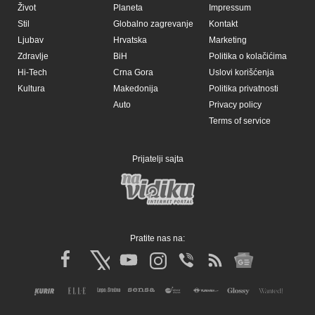
Život
Planeta
Impressum
Stil
Globalno zagrevanje
Kontakt
Ljubav
Hrvatska
Marketing
Zdravlje
BiH
Politika o kolačićima
Hi-Tech
Crna Gora
Uslovi korišćenja
Kultura
Makedonija
Politika privatnosti
Auto
Privacy policy
Terms of service
Prijatelji sajta
Pratite nas na: