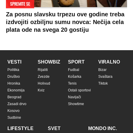
SPREMITE SE
Za posnu slavsku trpezu ove godine treba
izdvojiti ozbiljnu sumu novca: Nečija cela
plata ode na svega 20 gostiju
VESTI
SHOWBIZ
SPORT
VIRALNO
Politika
Rijaliti
Fudbal
Bizar
Društvo
Zvezde
Košarka
Svaštara
Hronika
Holivud
Tenis
Tiktok
Ekonomija
Kviz
Ostali sportovi
Beograd
Navijači
Zasadi drvo
Showtime
Kosovo
Sudbine
LIFESTYLE
SVET
MONDO INC.