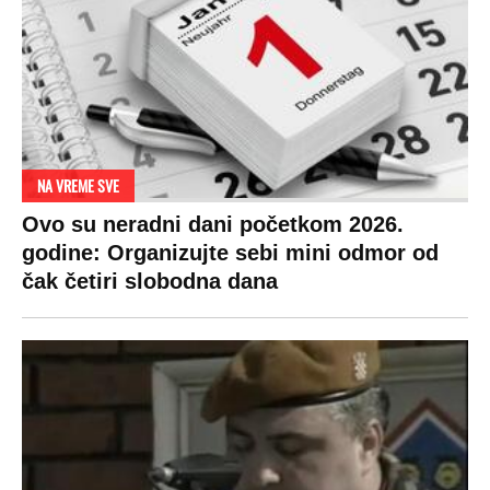
NA VREME SVE
Ovo su neradni dani početkom 2026.
godine: Organizujte sebi mini odmor od
čak četiri slobodna dana