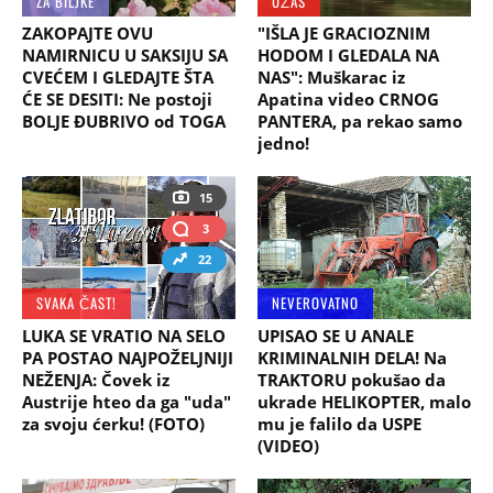
ZA BILJKE
UŽAS
ZAKOPAJTE OVU
"IŠLA JE GRACIOZNIM
NAMIRNICU U SAKSIJU SA
HODOM I GLEDALA NA
CVEĆEM I GLEDAJTE ŠTA
NAS": Muškarac iz
ĆE SE DESITI: Ne postoji
Apatina video CRNOG
BOLJE ĐUBRIVO od TOGA
PANTERA, pa rekao samo
jedno!
15
3
22
SVAKA ČAST!
NEVEROVATNO
LUKA SE VRATIO NA SELO
UPISAO SE U ANALE
PA POSTAO NAJPOŽELJNIJI
KRIMINALNIH DELA! Na
NEŽENJA: Čovek iz
TRAKTORU pokušao da
Austrije hteo da ga "uda"
ukrade HELIKOPTER, malo
za svoju ćerku! (FOTO)
mu je falilo da USPE
(VIDEO)