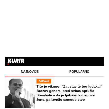
NAJNOVIJE
POPULARNO
ZABAVA
Tito je viknuo: "Zaustavite tog ludaka!"
Brozov general pred svima optužio
Stambolića da je ljubavnik njegove
žene, pa izvršio samoubistvo