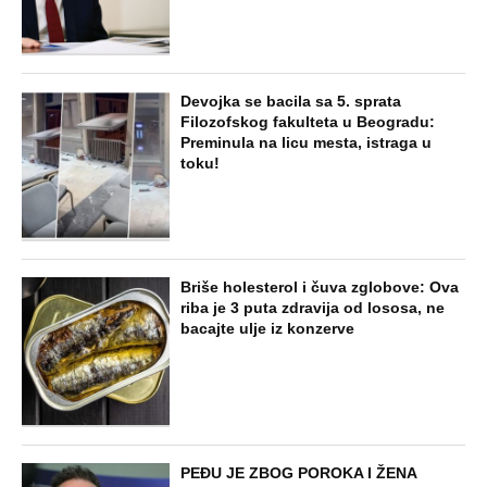
Devojka se bacila sa 5. sprata
Filozofskog fakulteta u Beogradu:
Preminula na licu mesta, istraga u
toku!
Briše holesterol i čuva zglobove: Ova
riba je 3 puta zdravija od lososa, ne
bacajte ulje iz konzerve
PEĐU JE ZBOG POROKA I ŽENA