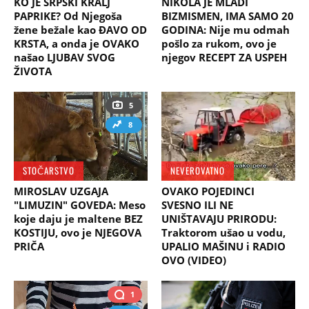
KO JE SRPSKI KRALJ
NIKOLA JE MLADI
PAPRIKE? Od Njegoša
BIZMISMEN, IMA SAMO 20
žene bežale kao ĐAVO OD
GODINA: Nije mu odmah
KRSTA, a onda je OVAKO
pošlo za rukom, ovo je
našao LJUBAV SVOG
njegov RECEPT ZA USPEH
ŽIVOTA
5
8
STOČARSTVO
NEVEROVATNO
MIROSLAV UZGAJA
OVAKO POJEDINCI
"LIMUZIN" GOVEDA: Meso
SVESNO ILI NE
koje daju je maltene BEZ
UNIŠTAVAJU PRIRODU:
KOSTIJU, ovo je NJEGOVA
Traktorom ušao u vodu,
PRIČA
UPALIO MAŠINU i RADIO
OVO (VIDEO)
1