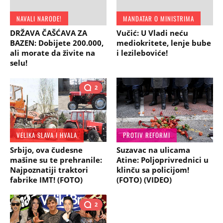
NAVALI NARODE!
MANDATAR O MINISTRIMA
DRŽAVA ČAŠĆAVA ZA
Vučić: U Vladi neću
BAZEN: Dobijete 200.000,
mediokritete, lenje bube
ali morate da živite na
i lezileboviće!
selu!
2
VELIKA SLAVA I HVALA
PROTIV REFORMI
Srbijo, ova čudesne
Suzavac na ulicama
mašine su te prehranile:
Atine: Poljoprivrednici u
Najpoznatiji traktori
klinču sa policijom!
fabrike IMT! (FOTO)
(FOTO) (VIDEO)
2