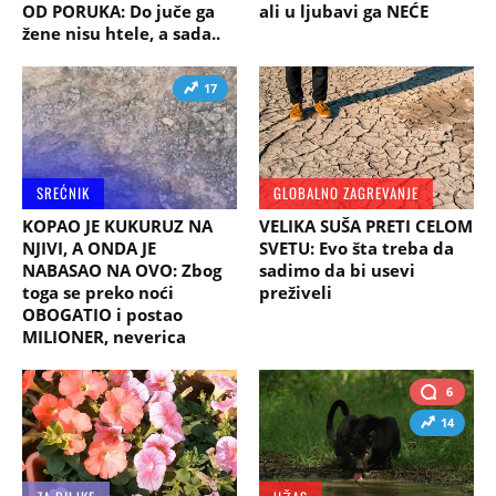
OD PORUKA: Do juče ga
ali u ljubavi ga NEĆE
žene nisu htele, a sada..
17
SREĆNIK
GLOBALNO ZAGREVANJE
KOPAO JE KUKURUZ NA
VELIKA SUŠA PRETI CELOM
NJIVI, A ONDA JE
SVETU: Evo šta treba da
NABASAO NA OVO: Zbog
sadimo da bi usevi
toga se preko noći
preživeli
OBOGATIO i postao
MILIONER, neverica
6
14