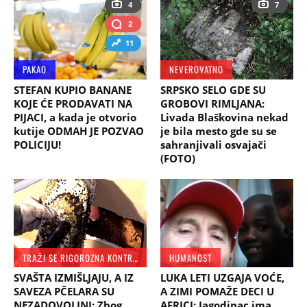
4
7
2
11
PAKAO
NEVEROVATNO
STEFAN KUPIO BANANE
SRPSKO SELO GDE SU
KOJE ĆE PRODAVATI NA
GROBOVI RIMLJANA:
PIJACI, a kada je otvorio
Livada Blaškovina nekad
kutije ODMAH JE POZVAO
je bila mesto gde su se
POLICIJU!
sahranjivali osvajači
(FOTO)
TRAŽI SE RIGOROZNA KONTROLA
HUMANOST
SVAŠTA IZMIŠLJAJU, A IZ
LUKA LETI UZGAJA VOĆE,
SAVEZA PČELARA SU
A ZIMI POMAŽE DECI U
NEZADOVOLJNI: Zbog
AFRICI: Jagodinac ima