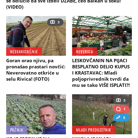
se odlučio da sve izdeli DŽABE, ceo Balkan u šoku!
(VIDEO)
3
NESVAKIDAŠNJE
NEVERICA
Goran orao njivu, pa
LESKOVČANIN NA PIJACI
pronašao prastari novčić:
BESPLATNO DELIO KUPUS
Neverovatno otkriće u
I KRASTAVAC: Mladi
selu Rivica! (FOTO)
poljoprivrednik tvrdi da
mu se tako VIŠE ISPLATI?!
5
1
5
PAŽNJA
MLADI PREDUZETNIK