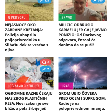
124
360
U PRITVORU
BRAVO!
NEJASNOĆE OKO
MILIČIĆ ODBRUSIO
ZABRANE KRETANJA:
KARMELU JER GA JE JAVNO
Policija uhapsila
PONIZIO: Od Darkovog
poljoprivrednika u
odgovora, Entoni će
Silbašu dok se vraćao s
danima da se puši!
njive
6
7
JOŠ SAMO 3 NEDELJE!
UŽAS
OGROMNE KAZNE ČEKAJU
GROM UBIO ČOVEKA
NAS ZBOG PLASTIČNIH
PRED OCEM I SUPRUGOM:
KESA: Novi zakon je sve
Radio je na
bliže, a pola Srbije još
poloprivrednom imanju,