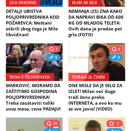
SELO DRAGOVAC
MLADI NA SELU
DETALJI UBISTVA
NEMANJA (25) ZNA KAKO
POLJOPRIVREDNIKA KOD
DA NAPRAVI BIKA OD 600
POŽAREVCA: Meštani
KG OD MLADOG TELETA:
otkrili zbog čega je Mile
Ovih dana je prodao pet
likvidiran!
grla (FOTO)
7
6
6
8
PALMA O POLJOPRIVREDI
POTRAGA ZA ŽENOM
MARKOVIĆ: MORAMO DA
ONE MISLE DA JE SELO ZA
ZAŠTITIMO GOSPODINA
IZLET! Milan već dugo
POLJOPRIVREDNIKA!
traži ženu preko
Treba zaustaviti toliki
INTERNETA, a evo ko mu
uvoz mesa, cene PADAJU!
se sve javio! (VIDEO)
21
1