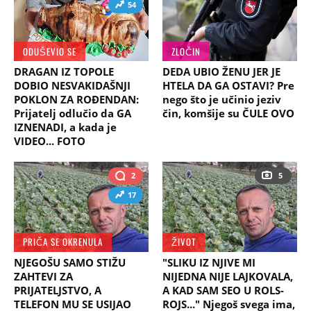
54
ODUŠEVIO SE
ZLOČIN
DRAGAN IZ TOPOLE
DEDA UBIO ŽENU JER JE
DOBIO NESVAKIDAŠNJI
HTELA DA GA OSTAVI? Pre
POKLON ZA ROĐENDAN:
nego što je učinio jeziv
Prijatelj odlučio da GA
čin, komšije su ČULE OVO
IZNENADI, a kada je
VIDEO... FOTO
2
5
17
PRIČA SE OKRENULA
ŽIVOT
NJEGOŠU SAMO STIŽU
"SLIKU IZ NJIVE MI
ZAHTEVI ZA
NIJEDNA NIJE LAJKOVALA,
PRIJATELJSTVO, A
A KAD SAM SEO U ROLS-
TELEFON MU SE USIJAO
ROJS..." Njegoš svega ima,