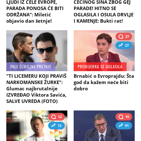
LJUDI IZ CELE EVROPE,
CECINOG SINA ZBOG GEJ
PARADA PONOSA ĆE BITI
PARADE! HITNO SE
ODRŽANA": Miletić
OGLASILA I OSULA DRVLJE
objavio dan šetnje!
I KAMENJE: Bukti rat!
27
27
PALE OZBILJNE PRETNJE
PREMIJERKA SE OGLASILA
"TI LICEMERU KOJI PRAVIŠ
Brnabić o Evroprajdu: Šta
NARKOMANSKE ŽURKE":
god da kažem neće biti
Glumac najbrutalnije
dobro
IZVREĐAO Viktora Savića,
SALVE UVREDA (FOTO)
12
10
12
91