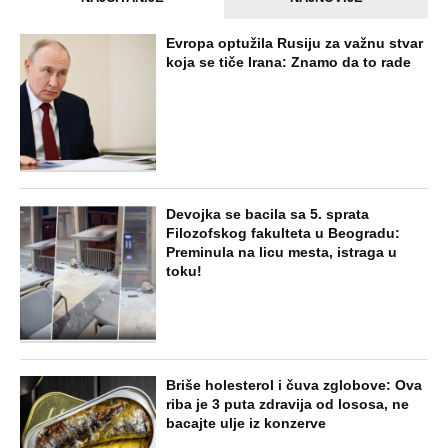
Evropa optužila Rusiju za važnu stvar
koja se tiče Irana: Znamo da to rade
Devojka se bacila sa 5. sprata
Filozofskog fakulteta u Beogradu:
Preminula na licu mesta, istraga u
toku!
Briše holesterol i čuva zglobove: Ova
riba je 3 puta zdravija od lososa, ne
bacajte ulje iz konzerve