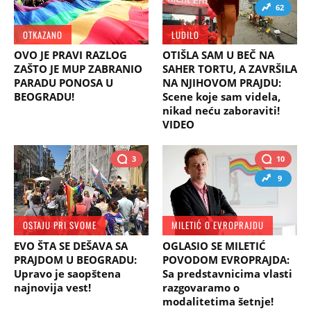
62
OTKAZANO
LUDILO
OVO JE PRAVI RAZLOG
OTIŠLA SAM U BEČ NA
ZAŠTO JE MUP ZABRANIO
SAHER TORTU, A ZAVRŠILA
PARADU PONOSA U
NA NJIHOVOM PRAJDU:
BEOGRADU!
Scene koje sam videla,
nikad neću zaboraviti!
VIDEO
3
10
9
OSTAJU PRI SVOME
MILETIĆ O EVROPRAJDU
EVO ŠTA SE DEŠAVA SA
OGLASIO SE MILETIĆ
PRAJDOM U BEOGRADU:
POVODOM EVROPRAJDA:
Upravo je saopštena
Sa predstavnicima vlasti
najnovija vest!
razgovaramo o
modalitetima šetnje!