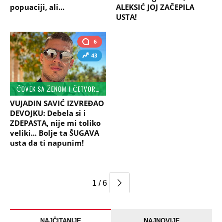
popuaciji, ali...
ALEKSIĆ JOJ ZAČEPILA
USTA!
6
43
ČOVEK SA ŽENOM I ČETVORO DECE...
VUJADIN SAVIĆ IZVREĐAO
DEVOJKU: Debela si i
ZDEPASTA, nije mi toliko
veliki... Bolje ta ŠUGAVA
usta da ti napunim!
1 / 6
NAJČITANIJE
NAJNOVIJE