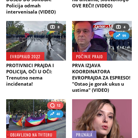
Policija odmah
OVE REČI! (VIDEO)
intervenisala (VIDEO)
8
4
99
EVROPRAJD 2022
POČINJE PRAJD
PROTIVNICI PRAJDA I
PRVA IZJAVA
POLICIJA, OČI U OČI:
KOORDINATORA
Trenutno nema
EVROPRAJDA ZA ESPRESO!
incidenata!
"Ostao je gorak ukus u
ustima" (VIDEO)
12
40
OBJAVLJENO NA TVITERU
PRIZNALA