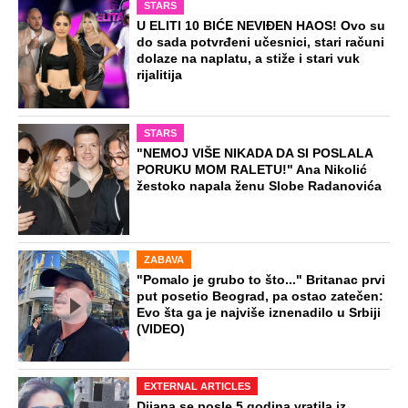
STARS
U ELITI 10 BIĆE NEVIĐEN HAOS! Ovo su
do sada potvrđeni učesnici, stari računi
dolaze na naplatu, a stiže i stari vuk
rijalitija
STARS
"NEMOJ VIŠE NIKADA DA SI POSLALA
PORUKU MOM RALETU!" Ana Nikolić
žestoko napala ženu Slobe Radanovića
ZABAVA
"Pomalo je grubo to što..." Britanac prvi
put posetio Beograd, pa ostao zatečen:
Evo šta ga je najviše iznenadilo u Srbiji
(VIDEO)
EXTERNAL ARTICLES
Dijana se posle 5 godina vratila iz