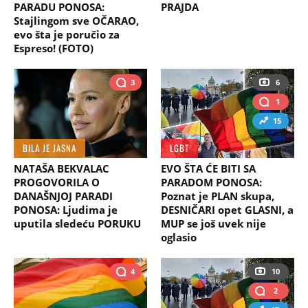
PARADU PONOSA:
PRAJDA
Stajlingom sve OČARAO,
evo šta je poručio za
Espreso! (FOTO)
3
6
1
15
BILA JE JASNA
LGBT
NATAŠA BEKVALAC
EVO ŠTA ĆE BITI SA
PROGOVORILA O
PARADOM PONOSA:
DANAŠNJOJ PARADI
Poznat je PLAN skupa,
PONOSA: Ljudima je
DESNIČARI opet GLASNI, a
uputila sledeću PORUKU
MUP se još uvek nije
oglasio
4
10
2