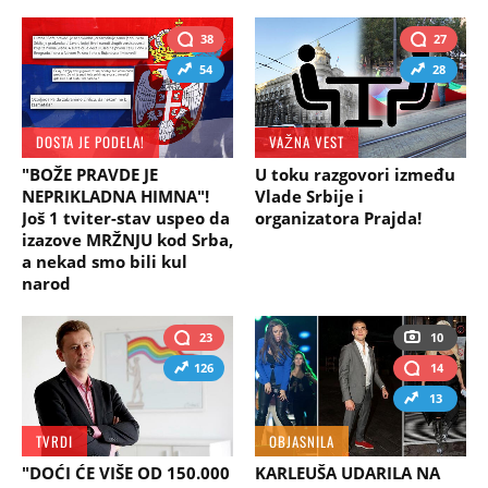
38
27
54
28
DOSTA JE PODELA!
VAŽNA VEST
"BOŽE PRAVDE JE
U toku razgovori između
NEPRIKLADNA HIMNA"!
Vlade Srbije i
Još 1 tviter-stav uspeo da
organizatora Prajda!
izazove MRŽNJU kod Srba,
a nekad smo bili kul
narod
23
10
126
14
13
TVRDI
OBJASNILA
"DOĆI ĆE VIŠE OD 150.000
KARLEUŠA UDARILA NA