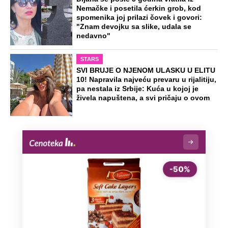
Nemačke i posetila ćerkin grob, kod
spomenika joj prilazi čovek i govori:
"Znam devojku sa slike, udala se
nedavno"
STARS
SVI BRUJE O NJENOM ULASKU U ELITU
10! Napravila najveću prevaru u rijalitiju,
pa nestala iz Srbije: Kuća u kojoj je
živela napuštena, a svi pričaju o ovom