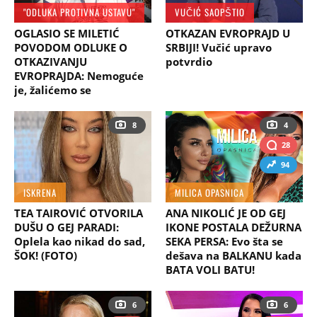
"ODLUKA PROTIVNA USTAVU"
VUČIĆ SAOPŠTIO
OGLASIO SE MILETIĆ
OTKAZAN EVROPRAJD U
POVODOM ODLUKE O
SRBIJI! Vučić upravo
OTKAZIVANJU
potvrdio
EVROPRAJDA: Nemoguće
je, žalićemo se
8
4
28
94
ISKRENA
MILICA OPASNICA
TEA TAIROVIĆ OTVORILA
ANA NIKOLIĆ JE OD GEJ
DUŠU O GEJ PARADI:
IKONE POSTALA DEŽURNA
Oplela kao nikad do sad,
SEKA PERSA: Evo šta se
ŠOK! (FOTO)
dešava na BALKANU kada
BATA VOLI BATU!
6
6