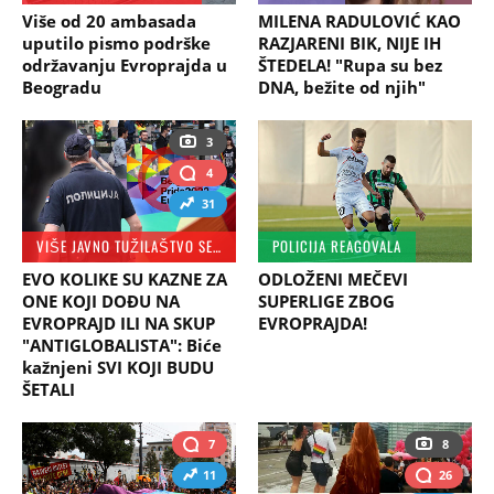
Više od 20 ambasada
MILENA RADULOVIĆ KAO
uputilo pismo podrške
RAZJARENI BIK, NIJE IH
održavanju Evroprajda u
ŠTEDELA! "Rupa su bez
Beogradu
DNA, bežite od njih"
3
4
31
VIŠE JAVNO TUŽILAŠTVO SE OGLASILO
POLICIJA REAGOVALA
EVO KOLIKE SU KAZNE ZA
ODLOŽENI MEČEVI
ONE KOJI DOĐU NA
SUPERLIGE ZBOG
EVROPRAJD ILI NA SKUP
EVROPRAJDA!
"ANTIGLOBALISTA": Biće
kažnjeni SVI KOJI BUDU
ŠETALI
7
8
11
26