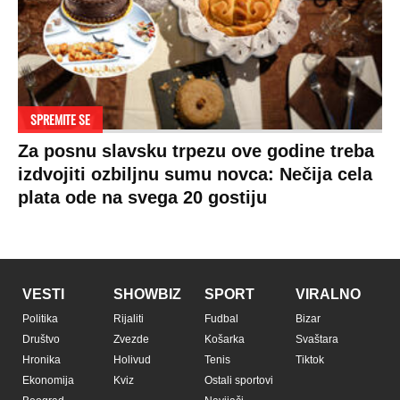
SPREMITE SE
Za posnu slavsku trpezu ove godine treba
izdvojiti ozbiljnu sumu novca: Nečija cela
plata ode na svega 20 gostiju
VESTI
SHOWBIZ
SPORT
VIRALNO
Politika
Rijaliti
Fudbal
Bizar
Društvo
Zvezde
Košarka
Svaštara
Hronika
Holivud
Tenis
Tiktok
Ekonomija
Kviz
Ostali sportovi