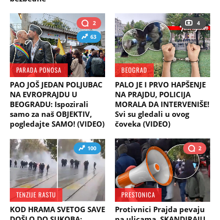
2
4
63
PARADA PONOSA
BEOGRAD
PAO JOŠ JEDAN POLJUBAC
PALO JE I PRVO HAPŠENJE
NA EVROPRAJDU U
NA PRAJDU, POLICIJA
BEOGRADU: Ispozirali
MORALA DA INTERVENIŠE!
samo za naš OBJEKTIV,
Svi su gledali u ovog
pogledajte SAMO! (VIDEO)
čoveka (VIDEO)
100
2
TENZIJE RASTU
PRESTONICA
KOD HRAMA SVETOG SAVE
Protivnici Prajda pevaju
DOŠLO DO SUKOBA:
na ulicama, SKANDIRAJU