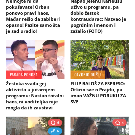
Nemojte ni da
Napao Jelenu Karleušu
pokušavate! Orban
uživo u programu, pa
ponovo pravi haos,
dobio žestok
Mađar rešio da zabiberi
kontraudarac: Nazvao je
opasno! Pazite samo šta
pogrdnim imenom i
je sad uradio!
zažalio (FOTO)
PARADA PONOSA
OTVORIO DUŠU
Žestoka svađa gej
FILIP BALOŠ ZA ESPRESO:
aktivista u jutarnjem
Otkrio sve o Prajdu, pa
programu: Nastao totalni
imao VAŽNU PORUKU ZA
haos, ni voditeljka nije
SVE
mogla da ih zaustavi
6
4
6