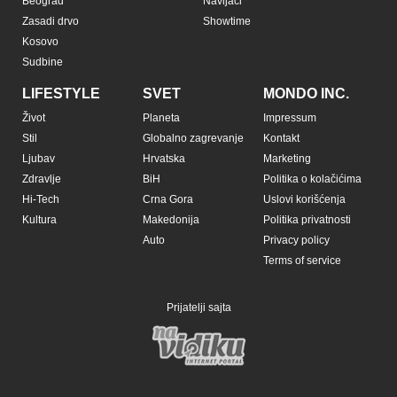
Beograd
Navijači
Zasadi drvo
Showtime
Kosovo
Sudbine
LIFESTYLE
SVET
MONDO INC.
Život
Planeta
Impressum
Stil
Globalno zagrevanje
Kontakt
Ljubav
Hrvatska
Marketing
Zdravlje
BiH
Politika o kolačićima
Hi-Tech
Crna Gora
Uslovi korišćenja
Kultura
Makedonija
Politika privatnosti
Auto
Privacy policy
Terms of service
Prijatelji sajta