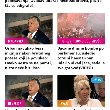
podešavanja! Ovakav udarac neće zaboraviti, pazite
šta se odigralo!
MAĐARSKA
POTPUNI HAOS U BUDIMPEŠTI
Orban navukao bes i
Bacane dimne bombe po
mržnju nakon brutalnog
parlamentu, usledio
poteza koji je povukao!
totalni haos! Orban
Ovako nešto se ne pamti,
udario nikad jače, sada je
ništa neće biti isto!
sve gotovo! (VIDEO)
45
NEVERICA
SVAĐ