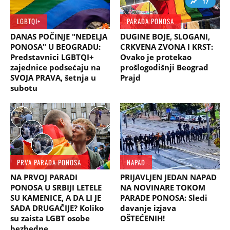
17
LGBTQI+
PARADA PONOSA
DANAS POČINJE "NEDELJA
DUGINE BOJE, SLOGANI,
PONOSA" U BEOGRADU:
CRKVENA ZVONA I KRST:
Predstavnici LGBTQI+
Ovako je protekao
zajednice podsećaju na
prošlogodišnji Beograd
SVOJA PRAVA, šetnja u
Prajd
subotu
PRVA PARADA PONOSA
NAPAD
NA PRVOJ PARADI
PRIJAVLJEN JEDAN NAPAD
PONOSA U SRBIJI LETELE
NA NOVINARE TOKOM
SU KAMENICE, A DA LI JE
PARADE PONOSA: Sledi
SADA DRUGAČIJE? Koliko
davanje izjava
su zaista LGBT osobe
OŠTEĆENIH!
bezbedne