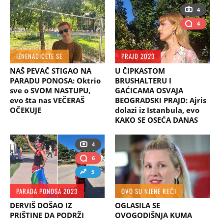
4
4
IZNENADIĆETE SE
PRAJD 2023
NAŠ PEVAČ STIGAO NA
U ČIPKASTOM
PARADU PONOSA: Oktrio
BRUSHALTERU I
sve o SVOM NASTUPU,
GAĆICAMA OSVAJA
evo šta nas VEČERAŠ
BEOGRADSKI PRAJD: Ajris
OČEKUJE
dolazi iz Istanbula, evo
KAKO SE OSEĆA DANAS
4
6
5
PARADA PONOSA 2023
OVO SU NJENE REČI
DERVIŠ DOŠAO IZ
OGLASILA SE
PRIŠTINE DA PODRŽI
OVOGODIŠNJA KUMA