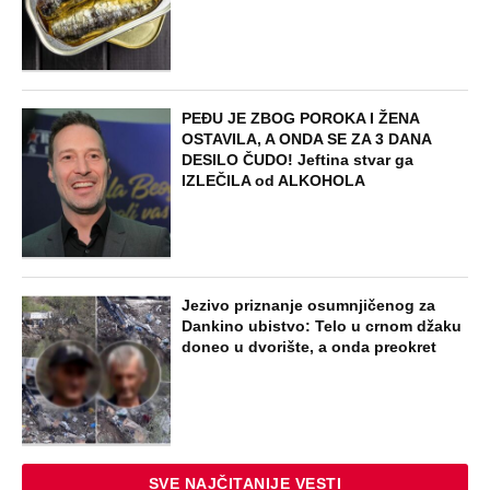
PEĐU JE ZBOG POROKA I ŽENA
OSTAVILA, A ONDA SE ZA 3 DANA
DESILO ČUDO! Jeftina stvar ga
IZLEČILA od ALKOHOLA
Jezivo priznanje osumnjičenog za
Dankino ubistvo: Telo u crnom džaku
doneo u dvorište, a onda preokret
SVE NAJČITANIJE VESTI