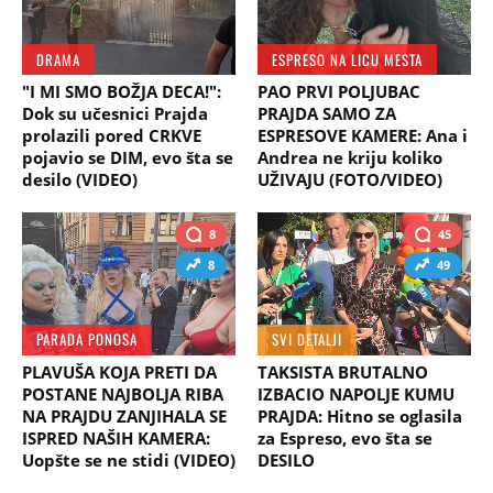
DRAMA
ESPRESO NA LICU MESTA
"I MI SMO BOŽJA DECA!":
PAO PRVI POLJUBAC
Dok su učesnici Prajda
PRAJDA SAMO ZA
prolazili pored CRKVE
ESPRESOVE KAMERE: Ana i
pojavio se DIM, evo šta se
Andrea ne kriju koliko
desilo (VIDEO)
UŽIVAJU (FOTO/VIDEO)
8
45
8
49
PARADA PONOSA
SVI DETALJI
PLAVUŠA KOJA PRETI DA
TAKSISTA BRUTALNO
POSTANE NAJBOLJA RIBA
IZBACIO NAPOLJE KUMU
NA PRAJDU ZANJIHALA SE
PRAJDA: Hitno se oglasila
ISPRED NAŠIH KAMERA:
za Espreso, evo šta se
Uopšte se ne stidi (VIDEO)
DESILO