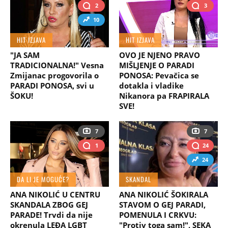
2
3
10
HIT IZJAVA
HIT IZJAVA
"JA SAM
OVO JE NJENO PRAVO
TRADICIONALNA!" Vesna
MIŠLJENJE O PARADI
Zmijanac progovorila o
PONOSA: Pevačica se
PARADI PONOSA, svi u
dotakla i vladike
ŠOKU!
Nikanora pa FRAPIRALA
SVE!
7
7
1
24
24
DA LI JE MOGUĆE?
SKANDAL
ANA NIKOLIĆ U CENTRU
ANA NIKOLIĆ ŠOKIRALA
SKANDALA ZBOG GEJ
STAVOM O GEJ PARADI,
PARADE! Trvdi da nije
POMENULA I CRKVU:
okrenula LEĐA LGBT
"Protiv toga sam!", SEKA