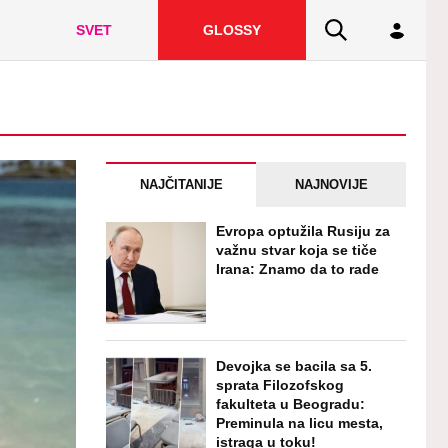
SVET
GLOSSY
NAJČITANIJE
NAJNOVIJE
Evropa optužila Rusiju za
važnu stvar koja se tiče
Irana: Znamo da to rade
Devojka se bacila sa 5.
sprata Filozofskog
fakulteta u Beogradu:
Preminula na licu mesta,
istraga u toku!