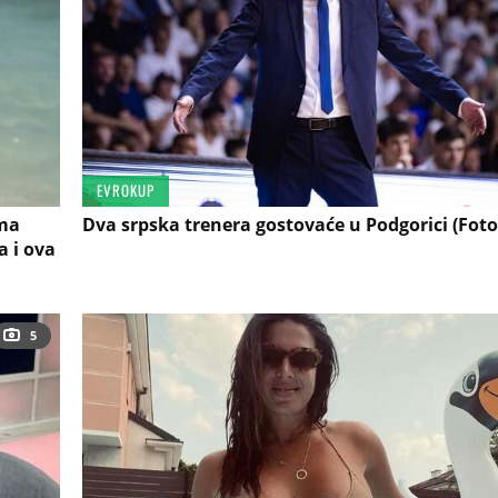
EVROKUP
ima
Dva srpska trenera gostovaće u Podgorici (Foto
a i ova
5