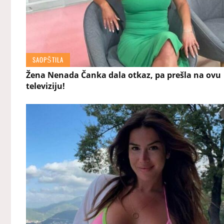
SAOPŠTILA
Žena Nenada Čanka dala otkaz, pa prešla na ovu
televiziju!