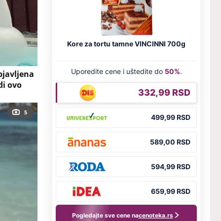
bjavljena
di ovo
5