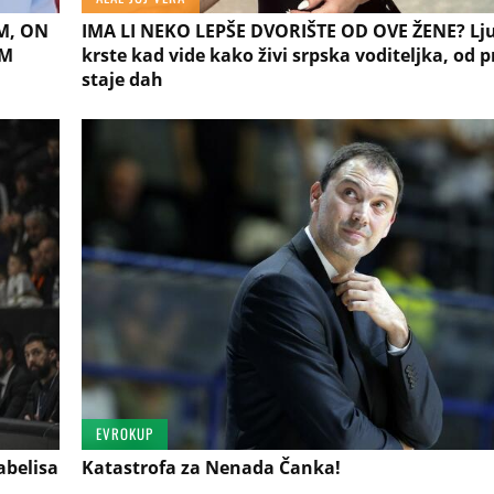
M, ON
IMA LI NEKO LEPŠE DVORIŠTE OD OVE ŽENE? Lju
OM
krste kad vide kako živi srpska voditeljka, od p
staje dah
EVROKUP
abelisa
Katastrofa za Nenada Čanka!