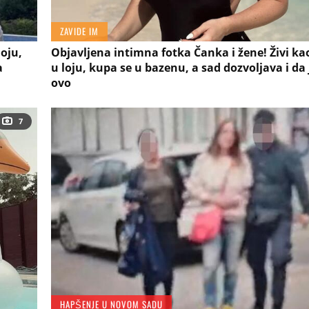
ZAVIDE IM
loju,
Objavljena intimna fotka Čanka i žene! Živi ka
a
u loju, kupa se u bazenu, a sad dozvoljava i da 
ovo
7
HAPŠENJE U NOVOM SADU