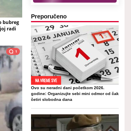
Preporučeno
o bubreg
joj radi
1
NA VREME SVE
Ovo su neradni dani početkom 2026.
godine: Organizujte sebi mini odmor od čak
četiri slobodna dana