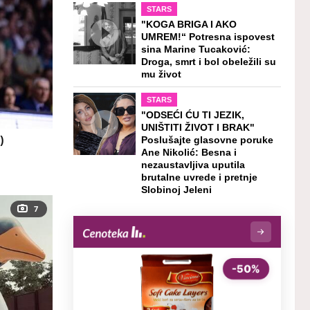
STARS
"KOGA BRIGA I AKO
UMREM!“ Potresna ispovest
sina Marine Tucaković:
Droga, smrt i bol obeležili su
mu život
STARS
"ODSEĆI ĆU TI JEZIK,
UNIŠTITI ŽIVOT I BRAK"
)
Poslušajte glasovne poruke
Ane Nikolić: Besna i
nezaustavljiva uputila
brutalne uvrede i pretnje
Slobinoj Jeleni
7