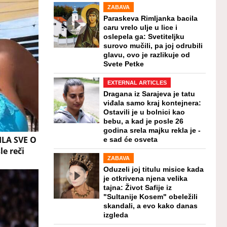
ZABAVA
Paraskeva Rimljanka bacila
caru vrelo ulje u lice i
oslepela ga: Svetiteljku
surovo mučili, pa joj odrubili
glavu, ovo je razlikuje od
Svete Petke
EXTERNAL ARTICLES
Dragana iz Sarajeva je tatu
viđala samo kraj kontejnera:
Ostavili je u bolnici kao
bebu, a kad je posle 26
godina srela majku rekla je -
LA SVE O
e sad će osveta
le reči
ZABAVA
Oduzeli joj titulu misice kada
je otkrivena njena velika
tajna: Život Safije iz
"Sultanije Kosem" obeležili
skandali, a evo kako danas
izgleda