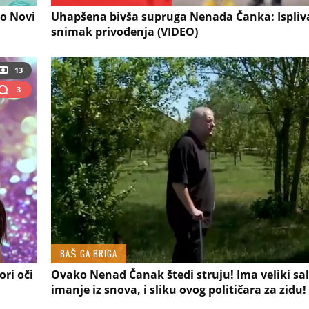
eo Novi
Uhapšena bivša supruga Nenada Čanka: Ispliv
snimak privođenja (VIDEO)
13
3
BAŠ GA BRIGA
ori oči
Ovako Nenad Čanak štedi struju! Ima veliki sal
imanje iz snova, i sliku ovog političara za zidu!