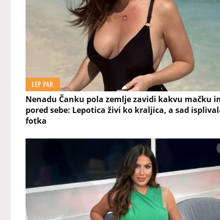
LEP PAR
Nenadu Čanku pola zemlje zavidi kakvu mačku 
pored sebe: Lepotica živi ko kraljica, a sad isplival
fotka