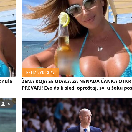
IZNELA SVOJ STAV
renula
ŽENA KOJA SE UDALA ZA NENADA ČANKA OTKRI
PREVARI! Evo da li sledi oproštaj, svi u šoku pos
5