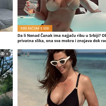
VODI RAČUNA O SEBI
Da li Nenad Čanak ima najjaču ribu u Srbiji? O
privatna slika, ona sva mokra i znojava dok ra
9