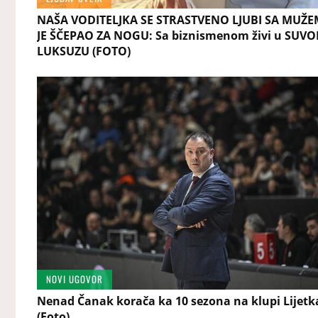
NAŠA VODITELJKA SE STRASTVENO LJUBI SA MUŽE
JE ŠČEPAO ZA NOGU: Sa biznismenom živi u SUV
LUKSUZU (FOTO)
NOVI UGOVOR
Nenad Čanak korača ka 10 sezona na klupi Lijetk
(Foto)