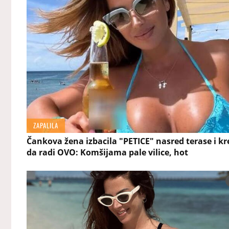
ZAPALILA
Čankova žena izbacila "PETICE" nasred terase i k
da radi OVO: Komšijama pale vilice, hot