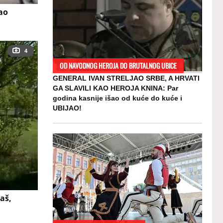
ao
4
OD NAVODNOG HEROJA DO BRUTALNOG UBICE
GENERAL IVAN STRELJAO SRBE, A HRVATI
GA SLAVILI KAO HEROJA KNINA: Par
godina kasnije išao od kuće do kuće i
UBIJAO!
aš,