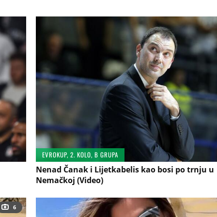
EVROKUP, 2. KOLO, B GRUPA
Nenad Čanak i Lijetkabelis kao bosi po trnju u
Nemačkoj (Video)
6