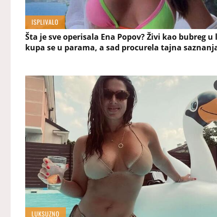
ISPLIVALO
Šta je sve operisala Ena Popov? Živi kao bubreg u 
kupa se u parama, a sad procurela tajna saznanj
LUKSUZNO