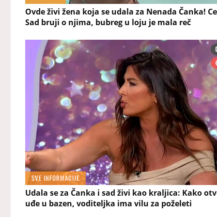
Ovde živi žena koja se udala za Nenada Čanka! C
Sad bruji o njima, bubreg u loju je mala reč
SVE INFORMACIJE
Udala se za Čanka i sad živi kao kraljica: Kako otv
uđe u bazen, voditeljka ima vilu za poželeti