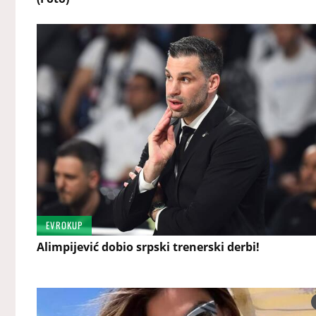
EVROKUP
Alimpijević dobio srpski trenerski derbi!