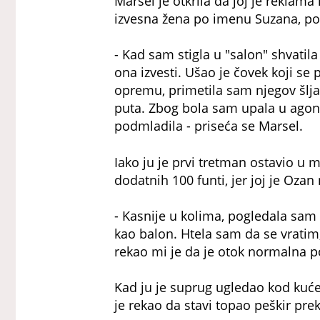
Marsel je otkrila da joj je reklama
izvesna žena po imenu Suzana, poz
- Kad sam stigla u "salon" shvatil
ona izvesti. Ušao je čovek koji se
opremu, primetila sam njegov šlj
puta. Zbog bola sam upala u agonij
podmladila - priseća se Marsel.
Iako ju je prvi tretman ostavio u 
dodatnih 100 funti, jer joj je Oza
- Kasnije u kolima, pogledala sam
kao balon. Htela sam da se vratim, 
rekao mi je da je otok normalna po
Kad ju je suprug ugledao kod kuće
je rekao da stavi topao peškir preko