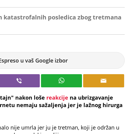
on katastrofalnih posledica zbog tretmana
Espreso u vaš Google izbor
štajn" nakon loše
reakcije
na ubrizgavanje
ernetu nemaju sažaljenja jer je lažnog hirurga
alo nije umrla jer ju je tretman, koji je održan u