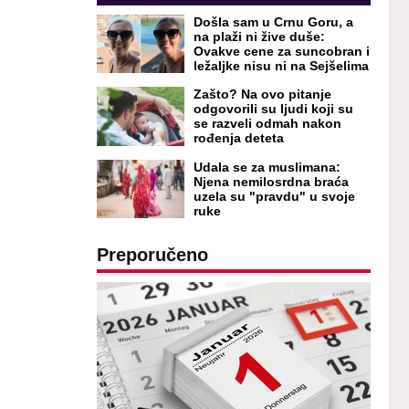
Došla sam u Crnu Goru, a
na plaži ni žive duše:
Ovakve cene za suncobran i
ležaljke nisu ni na Sejšelima
Zašto? Na ovo pitanje
odgovorili su ljudi koji su
se razveli odmah nakon
rođenja deteta
Udala se za muslimana:
Njena nemilosrdna braća
uzela su "pravdu" u svoje
ruke
Preporučeno