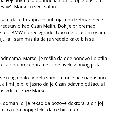
 na Fejsbuku bila ponuđena i da ju joj je poslala
vavši Marsel u svoj salon.
a sam da je to zapravo kuhinja, i da tretman neće
 predstavio kao Ozan Melin. Dok je pripremao
ašteći BMW ispred zgrade. Ubo me je iglom osam
u, ali sam mislila da je vredelo kako bih se
modricama, Marsel je rešila da ode ponovo i platila
n rekao da procedura ne uspe uvek iz prvog puta.
 se u ogledalo. Videla sam da mi je lice naduvano
ali mi je bilo jasno da je Ozan odavno otišao, a i
sledica - kaže Marsel.
, odmah joj je rekao da pozove doktora, a on joj
 lica i da popije lek i da će biti u redu.