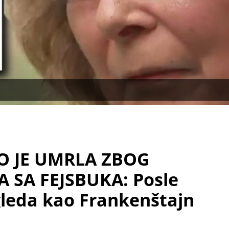
O JE UMRLA ZBOG
 SA FEJSBUKA: Posle
gleda kao Frankenštajn