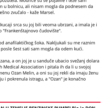
požutela. Modrice su se pojavile i teže sam
em u bolnicu, ali nisam mogla da podnesem da
ešno zvučalo - kaže Marsel.
kucaji srca su joj bili veoma ubrzani, a imala je i
kao "Frankenštajnovo čudovište".
od anafilaktičkog šoka. Nakljukali su me raznim
i posle šest sati sam mogla da odem kući.
zana, a on joj je u sanduče ubacio svežanj dolara
 Medical Association i pitala ih da li u svojoj
enu Ozan Melin, a oni su joj rekli da imaju ženu
u i pokrenula istragu, a "Ozan" je konačno