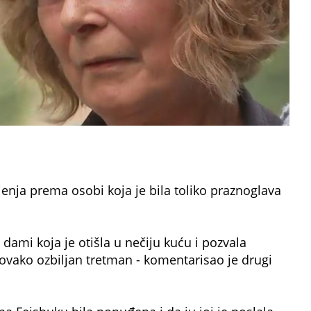
nja prema osobi koja je bila toliko praznoglava
ami koja je otišla u nečiju kuću i pozvala
vako ozbiljan tretman - komentarisao je drugi