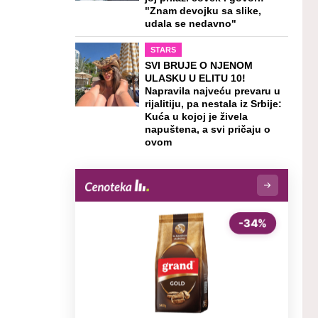
"Znam devojku sa slike,
udala se nedavno"
STARS
SVI BRUJE O NJENOM
ULASKU U ELITU 10!
Napravila najveću prevaru u
rijalitiju, pa nestala iz Srbije:
Kuća u kojoj je živela
napuštena, a svi pričaju o
ovom