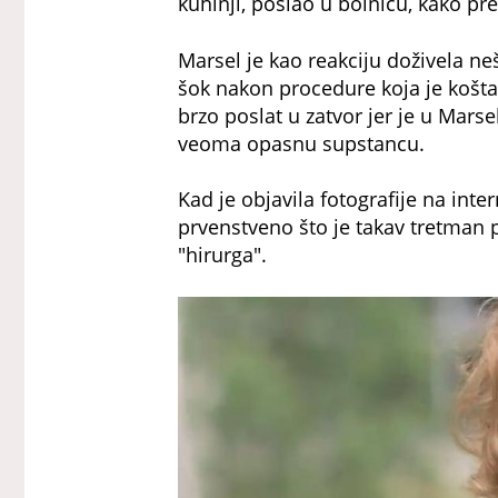
kuhinji, poslao u bolnicu, kako pr
Marsel je kao reakciju doživela neš
šok nakon procedure koja je koštal
brzo poslat u zatvor jer je u Marse
veoma opasnu supstancu.
Kad je objavila fotografije na inter
prvenstveno što je takav tretman 
"hirurga".