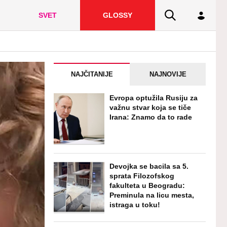
SVET
GLOSSY
NAJČITANIJE
NAJNOVIJE
Evropa optužila Rusiju za
važnu stvar koja se tiče
Irana: Znamo da to rade
Devojka se bacila sa 5.
sprata Filozofskog
fakulteta u Beogradu:
Preminula na licu mesta,
istraga u toku!