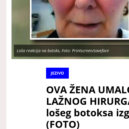
Loša reakcija na botoks, Foto: Printscreen/saveface
JEZIVO
OVA ŽENA UMAL
LAŽNOG HIRURGA
lošeg botoksa iz
(FOTO)