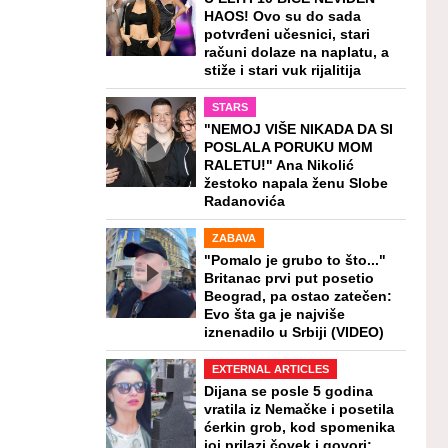
HAOS! Ovo su do sada
potvrđeni učesnici, stari
računi dolaze na naplatu, a
stiže i stari vuk rijalitija
STARS
"NEMOJ VIŠE NIKADA DA SI
POSLALA PORUKU MOM
RALETU!" Ana Nikolić
žestoko napala ženu Slobe
Radanovića
ZABAVA
"Pomalo je grubo to što..."
Britanac prvi put posetio
Beograd, pa ostao zatečen:
Evo šta ga je najviše
iznenadilo u Srbiji (VIDEO)
EXTERNAL ARTICLES
Dijana se posle 5 godina
vratila iz Nemačke i posetila
ćerkin grob, kod spomenika
joj prilazi čovek i govori: