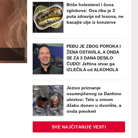
Briše holesterol i čuva
zglobove: Ova riba je 3
puta zdravija od lososa, ne
bacajte ulje iz konzerve
PEĐU JE ZBOG POROKA I
ŽENA OSTAVILA, A ONDA
SE ZA 3 DANA DESILO
ČUDO! Jeftina stvar ga
IZLEČILA od ALKOHOLA
Jezivo priznanje
osumnjičenog za Dankino
ubistvo: Telo u crnom
džaku doneo u dvorište, a
onda preokret
SVE NAJČITANIJE VESTI