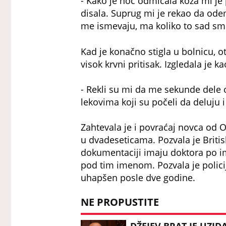
- Kako je noć odmicala koža mi je 
disala. Suprug mi je rekao da od
me ismevaju, ma koliko to sad sm
Kad je konačno stigla u bolnicu, ot
visok krvni pritisak. Izgledala je 
- Rekli su mi da me sekunde dele 
lekovima koji su počeli da deluju 
Zahtevala je i povraćaj novca od O
u dvadeseticama. Pozvala je British
dokumentaciji imaju doktora po im
pod tim imenom. Pozvala je policij
uhapšen posle dve godine.
NE PROPUSTITE