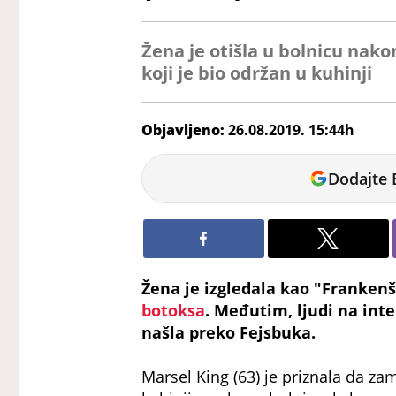
Žena je otišla u bolnicu nak
koji je bio održan u kuhinji
Objavljeno:
26.08.2019. 15:44h
Sara
Dodajte 
Žena je izgledala kao "Franken
botoksa
. Međutim, ljudi na int
našla preko Fejsbuka.
Marsel King (63) je priznala da zam