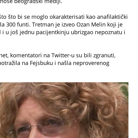
enose beogradski mediji.
to što bi se moglo okarakterisati kao anafilaktički
a 300 funti. Tretman je izveo Ozan Melin koji je
l i u još jednu pacijentkinju ubrizgao nepoznatu i
net, komentatori na Twitter-u su bili zgranuti,
potražila na Fejsbuku i našla neproverenog