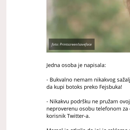
foto: Printscreen/saveface
Jedna osoba je napisala:
- Bukvalno nemam nikakvog sažalje
da kupi botoks preko Fejsbuka!
- Nikakvu podršku ne pružam ovoj d
neproverenu osobu telefonom za o
korisnik Twitter-a.