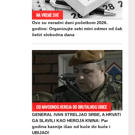
NA VREME SVE
Ovo su neradni dani početkom 2026.
godine: Organizujte sebi mini odmor od čak
četiri slobodna dana
OD NAVODNOG HEROJA DO BRUTALNOG UBICE
GENERAL IVAN STRELJAO SRBE, A HRVATI
GA SLAVILI KAO HEROJA KNINA: Par
godina kasnije išao od kuće do kuće i
UBIJAO!