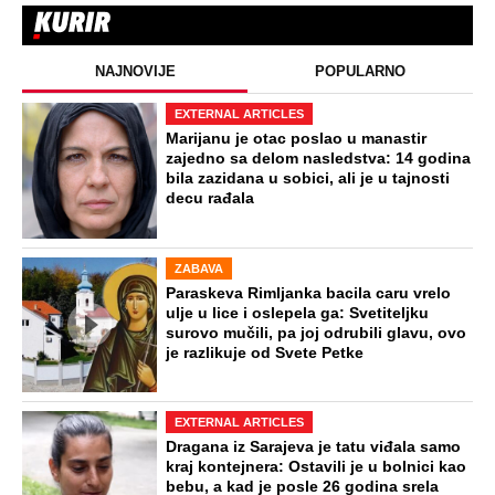
NAJNOVIJE
POPULARNO
EXTERNAL ARTICLES
Marijanu je otac poslao u manastir
zajedno sa delom nasledstva: 14 godina
bila zazidana u sobici, ali je u tajnosti
decu rađala
ZABAVA
Paraskeva Rimljanka bacila caru vrelo
ulje u lice i oslepela ga: Svetiteljku
surovo mučili, pa joj odrubili glavu, ovo
je razlikuje od Svete Petke
EXTERNAL ARTICLES
Dragana iz Sarajeva je tatu viđala samo
kraj kontejnera: Ostavili je u bolnici kao
bebu, a kad je posle 26 godina srela