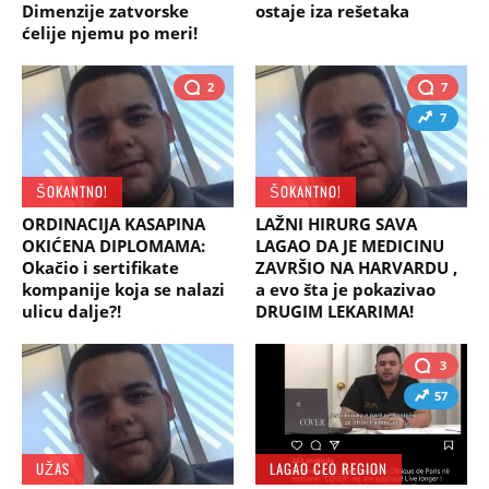
Dimenzije zatvorske
ostaje iza rešetaka
ćelije njemu po meri!
2
7
7
ŠOKANTNO!
ŠOKANTNO!
ORDINACIJA KASAPINA
LAŽNI HIRURG SAVA
OKIĆENA DIPLOMAMA:
LAGAO DA JE MEDICINU
Okačio i sertifikate
ZAVRŠIO NA HARVARDU ,
kompanije koja se nalazi
a evo šta je pokazivao
ulicu dalje?!
DRUGIM LEKARIMA!
3
57
UŽAS
LAGAO CEO REGION