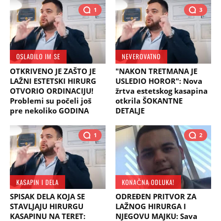
1
3
OSLADILO IM SE
NEVEROVATNO
OTKRIVENO JE ZAŠTO JE
"NAKON TRETMANA JE
LAŽNI ESTETSKI HIRURG
USLEDIO HOROR": Nova
OTVORIO ORDINACIJU!
žrtva estetskog kasapina
Problemi su počeli još
otkrila ŠOKANTNE
pre nekoliko GODINA
DETALJE
1
2
KASAPIN I DELA
KONAČNA ODLUKA!
SPISAK DELA KOJA SE
ODREĐEN PRITVOR ZA
STAVLJAJU HIRURGU
LAŽNOG HIRURGA I
KASAPINU NA TERET:
NJEGOVU MAJKU: Sava