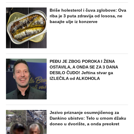
Briše holesterol i čuva zglobove: Ova
riba je 3 puta zdravija od lososa, ne
bacajte ulje iz konzerve
PEĐU JE ZBOG POROKA I ŽENA
OSTAVILA, A ONDA SE ZA 3 DANA
DESILO ČUDO! Jeftina stvar ga
IZLEČILA od ALKOHOLA
Jezivo priznanje osumnjičenog za
Dankino ubistvo: Telo u crnom džaku
doneo u dvorište, a onda preokret