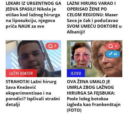
LEKARI IZ URGENTNOG GA
LAZNI HIRURG VARAO I
JEDVA SPASILI! Nikola je
OPERISAO ŽENE PO
otišao kod lažnog hirurga
CELOM REGIONU: Maser
na liposukciju, njegova
Sava je čak i podučavao
priča NAUK za sve
SVOM UMEĆU DOKTORE u
Albaniji!
7
2
66
LAŽNI DOKTOR
JEZIVO
STRAHOTA! Lažni hirurg
OVA ŽENA UMALO JE
Sava Knežević
UMRLA ZBOG LAŽNOG
eksperimentisao i na
HIRURGA SA FEJSBUKA:
porodici? Isplivali strašni
Posle lošeg botoksa
detalji
izgleda kao Frankenštajn
(FOTO)