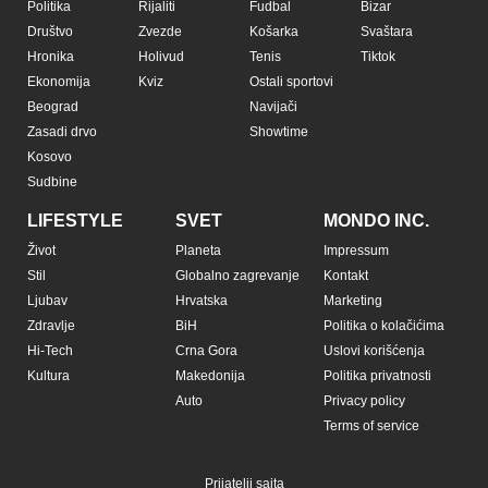
Politika
Rijaliti
Fudbal
Bizar
Društvo
Zvezde
Košarka
Svaštara
Hronika
Holivud
Tenis
Tiktok
Ekonomija
Kviz
Ostali sportovi
Beograd
Navijači
Zasadi drvo
Showtime
Kosovo
Sudbine
LIFESTYLE
SVET
MONDO INC.
Život
Planeta
Impressum
Stil
Globalno zagrevanje
Kontakt
Ljubav
Hrvatska
Marketing
Zdravlje
BiH
Politika o kolačićima
Hi-Tech
Crna Gora
Uslovi korišćenja
Kultura
Makedonija
Politika privatnosti
Auto
Privacy policy
Terms of service
Prijatelji sajta