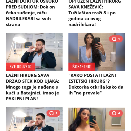
LAŽNI DOKTOR USKORO
OPTUŽEN LAŽNI HIRURG
PRED SUDIJOM: Dok on
SAVA KNEŽEVIĆ:
čeka suđenje, niču
Tužilaštvo traži 8 i po
NADRILEKARI sa svih
godina za ovog
strana
nadrilekara!
1
SVE ODUZETO
ŠOKANTNO!
LAŽNI HIRURG SAVA
"KAKO POSTATI LAŽNI
DRŽAO ŠTEK KOD UJAKA:
ESTETSKI HIRURG"?
Mnogo toga je nađeno u
Doktorka otkrila kako da
kući u Batajnici, imao je
ih "ne provale"
PAKLENI PLAN!
1
4