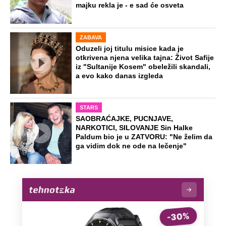
majku rekla je - e sad će osveta
ZABAVA
Oduzeli joj titulu misice kada je
otkrivena njena velika tajna: Život Safije
iz "Sultanije Kosem" obeležili skandali,
a evo kako danas izgleda
STARS
SAOBRAĆAJKE, PUCNJAVE,
NARKOTICI, SILOVANJE Sin Halke
Paldum bio je u ZATVORU: "Ne želim da
ga vidim dok ne ode na lečenje"