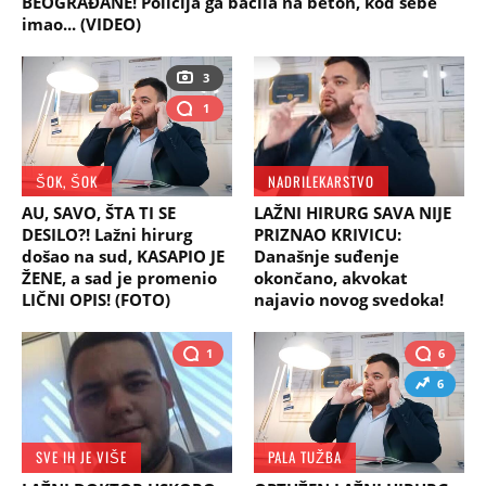
BEOGRAĐANE! Policija ga bacila na beton, kod sebe
imao... (VIDEO)
3
1
ŠOK, ŠOK
NADRILEKARSTVO
AU, SAVO, ŠTA TI SE
LAŽNI HIRURG SAVA NIJE
DESILO?! Lažni hirurg
PRIZNAO KRIVICU:
došao na sud, KASAPIO JE
Današnje suđenje
ŽENE, a sad je promenio
okončano, akvokat
LIČNI OPIS! (FOTO)
najavio novog svedoka!
1
6
6
SVE IH JE VIŠE
PALA TUŽBA