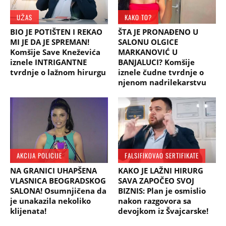
UŽAS
KAKO TO?
BIO JE POTIŠTEN I REKAO
ŠTA JE PRONAĐENO U
MI JE DA JE SPREMAN!
SALONU OLGICE
Komšije Save Kneževića
MARKANOVIĆ U
iznele INTRIGANTNE
BANJALUCI? Komšije
tvrdnje o lažnom hirurgu
iznele čudne tvrdnje o
njenom nadrilekarstvu
AKCIJA POLICIJE
FALSIFIKOVAO SERTIFIKATE
NA GRANICI UHAPŠENA
KAKO JE LAŽNI HIRURG
VLASNICA BEOGRADSKOG
SAVA ZAPOČEO SVOJ
SALONA! Osumnjičena da
BIZNIS: Plan je osmislio
je unakazila nekoliko
nakon razgovora sa
klijenata!
devojkom iz Švajcarske!