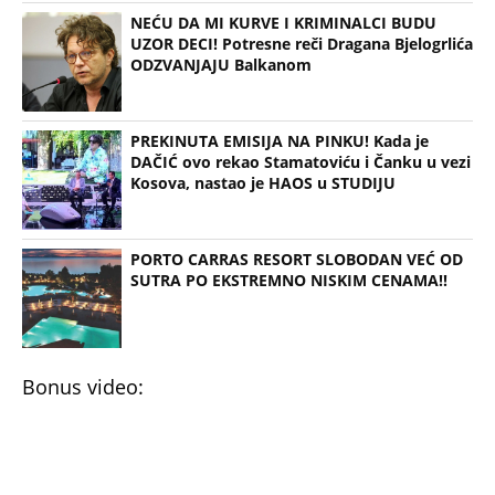
NEĆU DA MI KURVE I KRIMINALCI BUDU
UZOR DECI! Potresne reči Dragana Bjelogrlića
ODZVANJAJU Balkanom
PREKINUTA EMISIJA NA PINKU! Kada je
DAČIĆ ovo rekao Stamatoviću i Čanku u vezi
Kosova, nastao je HAOS u STUDIJU
PORTO CARRAS RESORT SLOBODAN VEĆ OD
SUTRA PO EKSTREMNO NISKIM CENAMA!!
Bonus video: