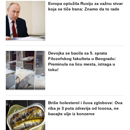
Evropa optužila Rusiju za važnu stvar
koja se tiče Irana: Znamo da to rade
Devojka se bacila sa 5. sprata
Filozofskog fakulteta u Beogradu:
Preminula na licu mesta, istraga u
toku!
Briše holesterol i čuva zglobove: Ova
riba je 3 puta zdravija od lososa, ne
bacajte ulje iz konzerve