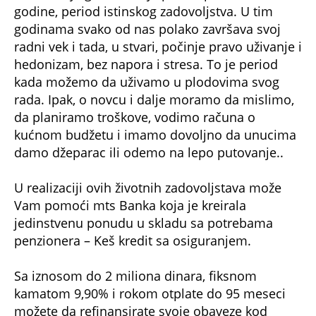
godine, period istinskog zadovoljstva. U tim
godinama svako od nas polako završava svoj
radni vek i tada, u stvari, počinje pravo uživanje i
hedonizam, bez napora i stresa. To je period
kada možemo da uživamo u plodovima svog
rada. Ipak, o novcu i dalje moramo da mislimo,
da planiramo troškove, vodimo računa o
kućnom budžetu i imamo dovoljno da unucima
damo džeparac ili odemo na lepo putovanje..
U realizaciji ovih životnih zadovoljstava može
Vam pomoći mts Banka koja je kreirala
jedinstvenu ponudu u skladu sa potrebama
penzionera – Keš kredit sa osiguranjem.
Sa iznosom do 2 miliona dinara, fiksnom
kamatom 9,90% i rokom otplate do 95 meseci
možete da refinansirate svoje obaveze kod