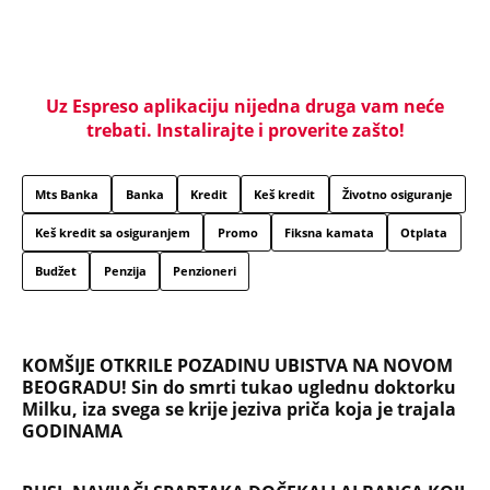
Uz Espreso aplikaciju nijedna druga vam neće
trebati. Instalirajte i proverite zašto!
Mts Banka
Banka
Kredit
Keš kredit
Životno osiguranje
Keš kredit sa osiguranjem
Promo
Fiksna kamata
Otplata
Budžet
Penzija
Penzioneri
KOMŠIJE OTKRILE POZADINU UBISTVA NA NOVOM
BEOGRADU! Sin do smrti tukao uglednu doktorku
Milku, iza svega se krije jeziva priča koja je trajala
GODINAMA