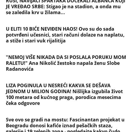
RUSI, NAVIJAČI SPARTAKA DOČEKALI ALBANCA KOJI
JE VREĐAO SRBE: Stigao je na stadion, a onda mu
se zaledila krv u žilama...
U ELITI 10 BIĆE NEVIĐEN HAOS! Ovo su do sada
potvrđeni učesnici, stari računi dolaze na naplatu,
a stiže i stari vuk rijalitija
"NEMOJ VIŠE NIKADA DA SI POSLALA PORUKU MOM
RALETU!" Ana Nikolić žestoko napala ženu Slobe
Radanovića
LIZA POGINULA U NESREĆI KAKVA SE DEŠAVA
JEDNOM U MILION GODINA! Nišlijka izgubila život
100 metara od kućnog praga, porodica mesecima
čeka odgovore
Sve ovo se gradi na mostu: Fascinantan projekat u
Beogradu donosi kafiće iznad pešačkih staza,
galerije i 19 zelenih zona - pogledajte kakvo čudo