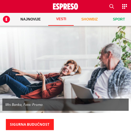
VESTI
NAJNOVIJE
SHOWBIZ
SPORT
Mts Banka, Foto: Promo
SIGURNA BUDUĆNOST