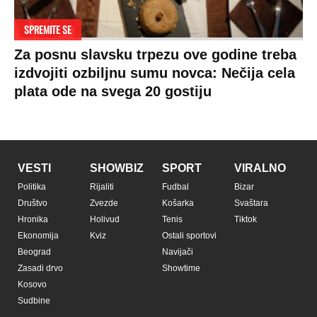
SPREMITE SE
Za posnu slavsku trpezu ove godine treba
izdvojiti ozbiljnu sumu novca: Nečija cela
plata ode na svega 20 gostiju
VESTI
SHOWBIZ
SPORT
VIRALNO
Politika
Rijaliti
Fudbal
Bizar
Društvo
Zvezde
Košarka
Svaštara
Hronika
Holivud
Tenis
Tiktok
Ekonomija
Kviz
Ostali sportovi
Beograd
Navijači
Zasadi drvo
Showtime
Kosovo
Sudbine