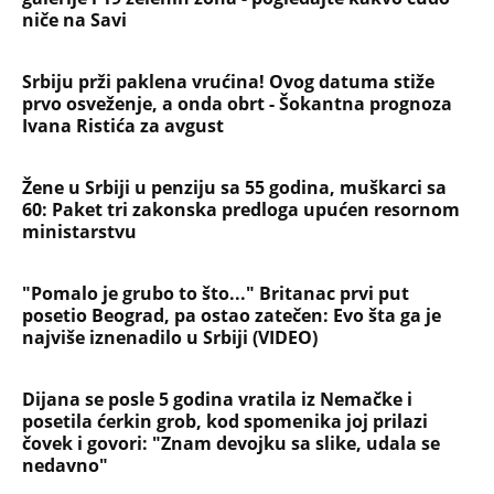
niče na Savi
Srbiju prži paklena vrućina! Ovog datuma stiže
prvo osveženje, a onda obrt - Šokantna prognoza
Ivana Ristića za avgust
Žene u Srbiji u penziju sa 55 godina, muškarci sa
60: Paket tri zakonska predloga upućen resornom
ministarstvu
"Pomalo je grubo to što..." Britanac prvi put
posetio Beograd, pa ostao zatečen: Evo šta ga je
najviše iznenadilo u Srbiji (VIDEO)
Dijana se posle 5 godina vratila iz Nemačke i
posetila ćerkin grob, kod spomenika joj prilazi
čovek i govori: "Znam devojku sa slike, udala se
nedavno"