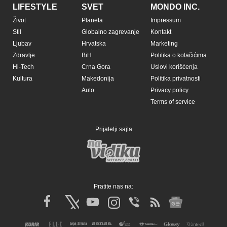
LIFESTYLE
SVET
MONDO INC.
Život
Planeta
Impressum
Stil
Globalno zagrevanje
Kontakt
Ljubav
Hrvatska
Marketing
Zdravlje
BiH
Politika o kolačićima
Hi-Tech
Crna Gora
Uslovi korišćenja
Kultura
Makedonija
Politika privatnosti
Auto
Privacy policy
Terms of service
Prijatelji sajta
Pratite nas na: