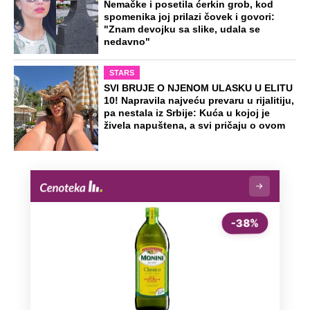
Nemačke i posetila ćerkin grob, kod
spomenika joj prilazi čovek i govori:
"Znam devojku sa slike, udala se
nedavno"
STARS
SVI BRUJE O NJENOM ULASKU U ELITU
10! Napravila najveću prevaru u rijalitiju,
pa nestala iz Srbije: Kuća u kojoj je
živela napuštena, a svi pričaju o ovom