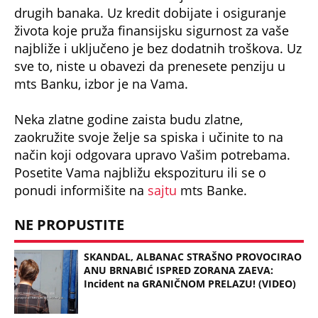
drugih banaka. Uz kredit dobijate i osiguranje
života koje pruža finansijsku sigurnost za vaše
najbliže i uključeno je bez dodatnih troškova. Uz
sve to, niste u obavezi da prenesete penziju u
mts Banku, izbor je na Vama.
Neka zlatne godine zaista budu zlatne,
zaokružite svoje želje sa spiska i učinite to na
način koji odgovara upravo Vašim potrebama.
Posetite Vama najbližu ekspozituru ili se o
ponudi informišite na
sajtu
mts Banke.
NE PROPUSTITE
SKANDAL, ALBANAC STRAŠNO PROVOCIRAO
ANU BRNABIĆ ISPRED ZORANA ZAEVA:
Incident na GRANIČNOM PRELAZU! (VIDEO)