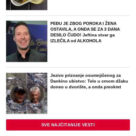
PEĐU JE ZBOG POROKA I ŽENA
OSTAVILA, A ONDA SE ZA 3 DANA
DESILO ČUDO! Jeftina stvar ga
IZLEČILA od ALKOHOLA
Jezivo priznanje osumnjičenog za
Dankino ubistvo: Telo u crnom džaku
doneo u dvorište, a onda preokret
SVE NAJČITANIJE VESTI