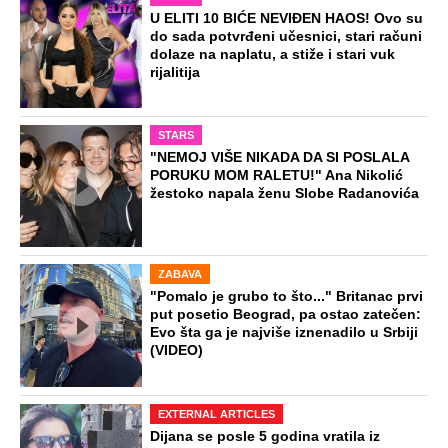
U ELITI 10 BIĆE NEVIĐEN HAOS! Ovo su
do sada potvrđeni učesnici, stari računi
dolaze na naplatu, a stiže i stari vuk
rijalitija
STARS
"NEMOJ VIŠE NIKADA DA SI POSLALA
PORUKU MOM RALETU!" Ana Nikolić
žestoko napala ženu Slobe Radanovića
ZABAVA
"Pomalo je grubo to što..." Britanac prvi
put posetio Beograd, pa ostao zatečen:
Evo šta ga je najviše iznenadilo u Srbiji
(VIDEO)
EXTERNAL ARTICLES
Dijana se posle 5 godina vratila iz