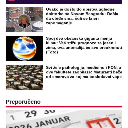
Ovako je došlo do ubistva ugledne
doktorke na Novom Beogradu: Došla
da obiđe sina, čuli se krici i
zapomaganje
Spoj dva okeanska giganta menja
klimu: Već stižu prognoze za jesen i
zimu, ova anomalija će sve preokrenuti
(Foto)
Svi žele psihologiju, medicinu i FON, a
ove fakultete zaobilaze: Maturanti beže
od smerova za kojima poslodavci vape
Preporučeno