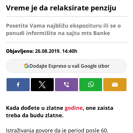
Vreme je da relaksirate penziju
Posetite Vama najbližu ekspozituru ili se o
ponudi informišite na sajtu mts Banke
Objavljeno:
26.08.2019. 14:40h
Sara
Dodajte Espreso u vaš Google izbor
Kada dođete u zlatne
godine
, one zaista
treba da budu zlatne.
Istraživanja govore da je period posle 60.