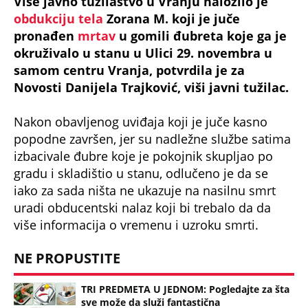
Više javno tužilaštvo u Vranju naložilo je
obdukciju tela
Zorana M. koji je juče
pronađen
mrtav
u gomili đubreta koje ga je
okruživalo u stanu u Ulici 29. novembra u
samom centru Vranja, potvrdila je za
Novosti Danijela Trajković, viši javni tužilac.
Nakon obavljenog uviđaja koji je juče kasno
popodne završen, jer su nadležne službe satima
izbacivale đubre koje je pokojnik skupljao po
gradu i skladištio u stanu, odlučeno je da se
iako za sada ništa ne ukazuje na nasilnu smrt
uradi obducentski nalaz koji bi trebalo da da
više informacija o vremenu i uzroku smrti.
NE PROPUSTITE
TRI PREDMETA U JEDNOM: Pogledajte za šta
sve može da služi fantastična