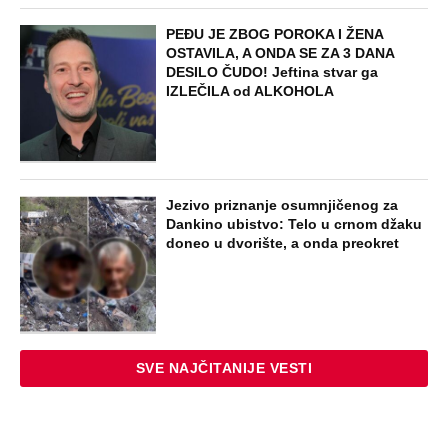
PEĐU JE ZBOG POROKA I ŽENA
OSTAVILA, A ONDA SE ZA 3 DANA
DESILO ČUDO! Jeftina stvar ga
IZLEČILA od ALKOHOLA
Jezivo priznanje osumnjičenog za
Dankino ubistvo: Telo u crnom džaku
doneo u dvorište, a onda preokret
SVE NAJČITANIJE VESTI