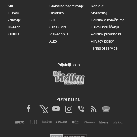
Stil
Globalno zagrevanje
Kontakt
Ljubav
Hrvatska
Marketing
Zdravlje
BiH
Politika o kolačićima
Hi-Tech
Crna Gora
Uslovi korišćenja
Kultura
Makedonija
Politika privatnosti
Auto
Privacy policy
Terms of service
Prijatelji sajta
Pratite nas na: