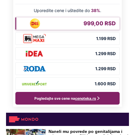
Naneli mu povrede po genitalijama i