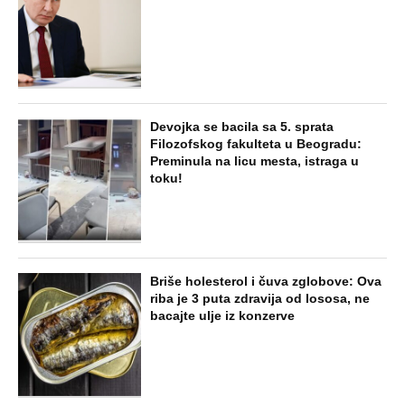
Devojka se bacila sa 5. sprata
Filozofskog fakulteta u Beogradu:
Preminula na licu mesta, istraga u
toku!
Briše holesterol i čuva zglobove: Ova
riba je 3 puta zdravija od lososa, ne
bacajte ulje iz konzerve