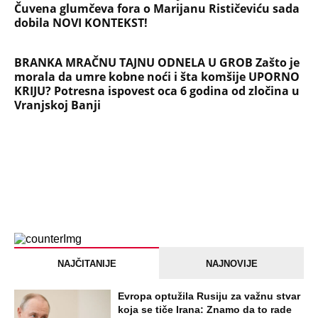
Čuvena glumčeva fora o Marijanu Rističeviću sada
dobila NOVI KONTEKST!
BRANKA MRAČNU TAJNU ODNELA U GROB Zašto je
morala da umre kobne noći i šta komšije UPORNO
KRIJU? Potresna ispovest oca 6 godina od zločina u
Vranjskoj Banji
NAJČITANIJE
NAJNOVIJE
Evropa optužila Rusiju za važnu stvar
koja se tiče Irana: Znamo da to rade