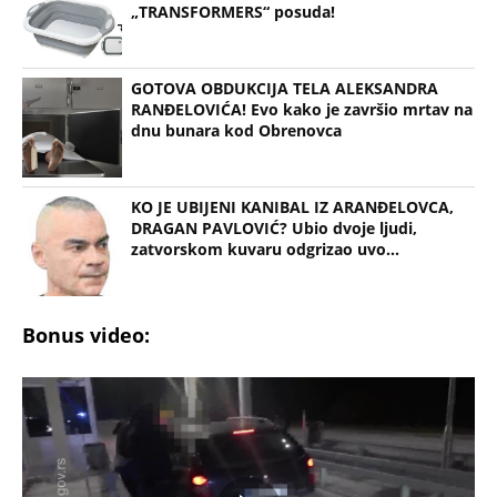
„TRANSFORMERS“ posuda!
GOTOVA OBDUKCIJA TELA ALEKSANDRA
RANĐELOVIĆA! Evo kako je završio mrtav na
dnu bunara kod Obrenovca
KO JE UBIJENI KANIBAL IZ ARANĐELOVCA,
DRAGAN PAVLOVIĆ? Ubio dvoje ljudi,
zatvorskom kuvaru odgrizao uvo...
Bonus video: