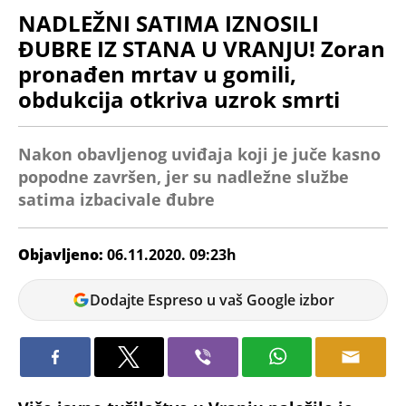
NADLEŽNI SATIMA IZNOSILI
ĐUBRE IZ STANA U VRANJU! Zoran
pronađen mrtav u gomili,
obdukcija otkriva uzrok smrti
Nakon obavljenog uviđaja koji je juče kasno
popodne završen, jer su nadležne službe
satima izbacivale đubre
Objavljeno:
06.11.2020. 09:23h
Jelena
Dodajte Espreso u vaš Google izbor
Mladenović