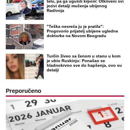
telu, pa ga ugušili krpom: Otkriveni svi
jezivi detalji mučenja ubijenog
Radivoja
"Teška nesreća ju je pratila":
Progovorio prijatelj ubijene ugledne
doktorke na Novom Beogradu
Turčin živeo sa ženom u stanu u kom
je ubio Ruskinju: Ponašao se
hladnokrvno sve do hapšenja, ovo su
detalji
Preporučeno