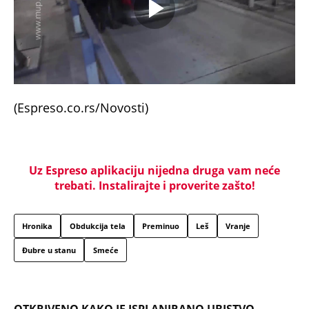
(Espreso.co.rs/Novosti)
Uz Espreso aplikaciju nijedna druga vam neće
trebati. Instalirajte i proverite zašto!
Hronika
Obdukcija tela
Preminuo
Leš
Vranje
Đubre u stanu
Smeće