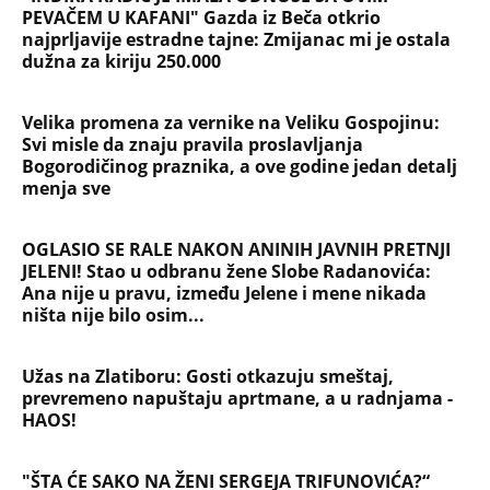
PEVAČEM U KAFANI" Gazda iz Beča otkrio
najprljavije estradne tajne: Zmijanac mi je ostala
dužna za kiriju 250.000
Velika promena za vernike na Veliku Gospojinu:
Svi misle da znaju pravila proslavljanja
Bogorodičinog praznika, a ove godine jedan detalj
menja sve
OGLASIO SE RALE NAKON ANINIH JAVNIH PRETNJI
JELENI! Stao u odbranu žene Slobe Radanovića:
Ana nije u pravu, između Jelene i mene nikada
ništa nije bilo osim...
Užas na Zlatiboru: Gosti otkazuju smeštaj,
prevremeno napuštaju aprtmane, a u radnjama -
HAOS!
"ŠTA ĆE SAKO NA ŽENI SERGEJA TRIFUNOVIĆA?“