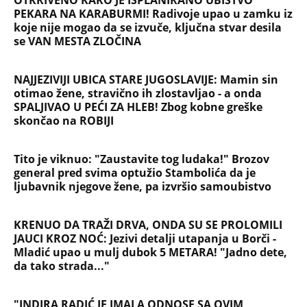
OTKRIVENO KAKO JE ISPLANIRANO UBISTVO
PEKARA NA KARABURMI! Radivoje upao u zamku iz
koje nije mogao da se izvuče, ključna stvar desila
se VAN MESTA ZLOČINA
NAJJEZIVIJI UBICA STARE JUGOSLAVIJE: Mamin sin
otimao žene, stravično ih zlostavljao - a onda
SPALJIVAO U PEĆI ZA HLEB! Zbog kobne greške
skončao na ROBIJI
Tito je viknuo: "Zaustavite tog ludaka!" Brozov
general pred svima optužio Stambolića da je
ljubavnik njegove žene, pa izvršio samoubistvo
KRENUO DA TRAŽI DRVA, ONDA SU SE PROLOMILI
JAUCI KROZ NOĆ: Jezivi detalji utapanja u Borči -
Mladić upao u mulj dubok 5 METARA! "Jadno dete,
da tako strada..."
"INDIRA RADIĆ JE IMALA ODNOSE SA OVIM