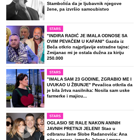
Stambolića da je ljubavnik njegove
žene, pa izvršio samoubistvo
STARS
"INDIRA RADIĆ JE IMALA ODNOSE SA
OVIM PEVAČEM U KAFANI" Gazda iz
Beča otkrio najprljavije estradne tajne:
Zmijanac mi je ostala dužna za kiriju
250.000
STARS
"IMALA SAM 23 GODINE, ZGRABIO ME I
UVUKAO U ŽBUNJE" Pevačica otkrila da
je bila žrtva nasilnika: Nosila sam uske
farmerke i majicu...
STARS
OGLASIO SE RALE NAKON ANINIH
JAVNIH PRETNJI JELENI! Stao u
odbranu žene Slobe Radanovića: Ana
nije u pravu, između Jelene i mene