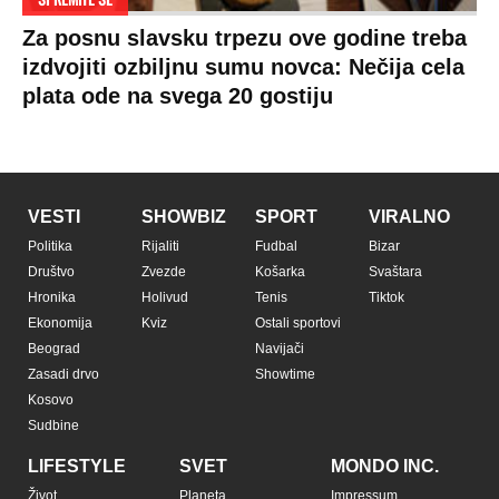
Za posnu slavsku trpezu ove godine treba
izdvojiti ozbiljnu sumu novca: Nečija cela
plata ode na svega 20 gostiju
VESTI
SHOWBIZ
SPORT
VIRALNO
Politika
Rijaliti
Fudbal
Bizar
Društvo
Zvezde
Košarka
Svaštara
Hronika
Holivud
Tenis
Tiktok
Ekonomija
Kviz
Ostali sportovi
Beograd
Navijači
Zasadi drvo
Showtime
Kosovo
Sudbine
LIFESTYLE
SVET
MONDO INC.
Život
Planeta
Impressum