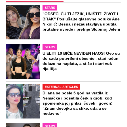
STARS
"ODSEĆI ĆU TI JEZIK, UNIŠTITI ŽIVOT I
BRAK" Poslušajte glasovne poruke Ane
Nikolić: Besna i nezaustavljiva uputila
brutalne uvrede i pretnje Slobinoj Jeleni
STARS
U ELITI 10 BIĆE NEVIĐEN HAOS! Ovo su
do sada potvrđeni učesnici, stari računi
dolaze na naplatu, a stiže i stari vuk
rijalitija
EXTERNAL ARTICLES
Dijana se posle 5 godina vratila iz
Nemačke i posetila ćerkin grob, kod
spomenika joj prilazi čovek i govori:
"Znam devojku sa slike, udala se
nedavno"
STARS