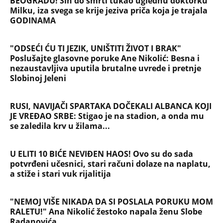
BEOGRADU! Sin do smrti tukao uglednu doktorku
Milku, iza svega se krije jeziva priča koja je trajala
GODINAMA
"ODSEĆI ĆU TI JEZIK, UNIŠTITI ŽIVOT I BRAK"
Poslušajte glasovne poruke Ane Nikolić: Besna i
nezaustavljiva uputila brutalne uvrede i pretnje
Slobinoj Jeleni
RUSI, NAVIJAČI SPARTAKA DOČEKALI ALBANCA KOJI
JE VREĐAO SRBE: Stigao je na stadion, a onda mu
se zaledila krv u žilama...
U ELITI 10 BIĆE NEVIĐEN HAOS! Ovo su do sada
potvrđeni učesnici, stari računi dolaze na naplatu,
a stiže i stari vuk rijalitija
"NEMOJ VIŠE NIKADA DA SI POSLALA PORUKU MOM
RALETU!" Ana Nikolić žestoko napala ženu Slobe
Radanovića