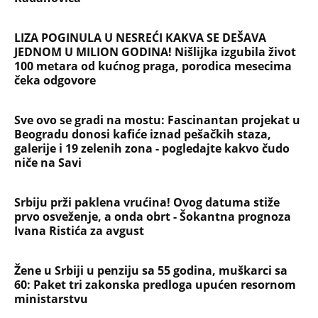
LIZA POGINULA U NESREĆI KAKVA SE DEŠAVA
JEDNOM U MILION GODINA! Nišlijka izgubila život
100 metara od kućnog praga, porodica mesecima
čeka odgovore
Sve ovo se gradi na mostu: Fascinantan projekat u
Beogradu donosi kafiće iznad pešačkih staza,
galerije i 19 zelenih zona - pogledajte kakvo čudo
niče na Savi
Srbiju prži paklena vrućina! Ovog datuma stiže
prvo osveženje, a onda obrt - Šokantna prognoza
Ivana Ristića za avgust
Žene u Srbiji u penziju sa 55 godina, muškarci sa
60: Paket tri zakonska predloga upućen resornom
ministarstvu