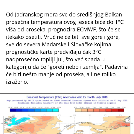
Od Jadranskog mora sve do središnjog Balkan
prosečna temperatura ovog jeseca biće do 1°C
viša od proseka, prognozira ECMWF, što će se
itekako osetiti. Vrućine će biti sve gore i gore,
sve do severa Mađarske i Slovačke kojima
prognostičke karte predviđaju čak 3°C
nadprosečno topliji jul, što već spada u
kategoriju da će "goreti nebo i zemlja". Padavina
će biti nešto manje od proseka, ali ne toliko
izraženo.