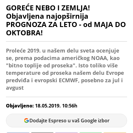
GOREĆE NEBO I ZEMLJA!
Objavljena najopširnija
PROGNOZA ZA LETO - od MAJA DO
OKTOBRA!
Proleće 2019. u našem delu sveta ocenjuje
se, prema podacima američkog NOAA, kao
"bitno toplije od proseka". Isto toliko više
temperature od proseka našem delu Evrope
predviđa i evropski ECMWF, posebno za jul i
avgust
Objavljeno:
18.05.2019. 10:56h
Božica
Dodajte Espreso u vaš Google izbor