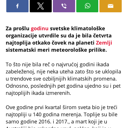
Za prošlu
godinu
svetske klimatološke
organizacije utvrdile su da je bila četvrta
najtoplija otkako čovek na planeti
Zemlji
sistematski meri meteorološke prilike.
To što nije bila reč o najvrućoj godini ikada
zabeleženoj, nije neka uteha zato što se uklopila
u trendove sve ozbiljnijih klimatskih promena.
Odnosno, poslednjih pet godina ujedno su i pet
najtoplijih ikada izmerenih.
Ove godine prvi kvartal širom sveta bio je treći
najtopliji u 140 godina merenja. Toplije su bile
samo godine 2016. i 2017., a mart koji je u