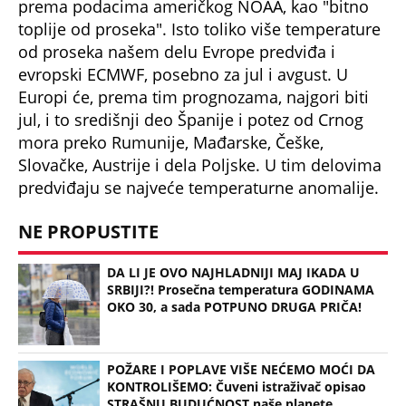
prema podacima američkog NOAA, kao "bitno
toplije od proseka". Isto toliko više temperature
od proseka našem delu Evrope predviđa i
evropski ECMWF, posebno za jul i avgust. U
Europi će, prema tim prognozama, najgori biti
jul, i to središnji deo Španije i potez od Crnog
mora preko Rumunije, Mađarske, Češke,
Slovačke, Austrije i dela Poljske. U tim delovima
predviđaju se najveće temperaturne anomalije.
NE PROPUSTITE
DA LI JE OVO NAJHLADNIJI MAJ IKADA U
SRBIJI?! Prosečna temperatura GODINAMA
OKO 30, a sada POTPUNO DRUGA PRIČA!
POŽARE I POPLAVE VIŠE NEĆEMO MOĆI DA
KONTROLIŠEMO: Čuveni istraživač opisao
STRAŠNU BUDUĆNOST naše planete