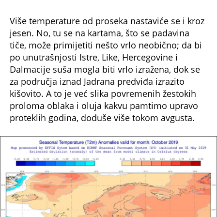
Više temperature od proseka nastaviće se i kroz
jesen. No, tu se na kartama, što se padavina
tiče, može primijetiti nešto vrlo neobično; da bi
po unutrašnjosti Istre, Like, Hercegovine i
Dalmacije suša mogla biti vrlo izražena, dok se
za područja iznad Jadrana predviđa izrazito
kišovito. A to je već slika povremenih žestokih
proloma oblaka i oluja kakvu pamtimo upravo
proteklih godina, doduše više tokom avgusta.