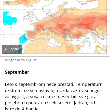
foto: ECMFW
Prognoza za avgust
Septembar
Leto s septembrom neće prestati. Temperaturni
ekstremi će se nastaviti, možda čak i viši nego
za avgust, a suša će kroz mesec biti sve gora,
posebno u potezu uz celi severni Jadran; od
Istre do Albanije.