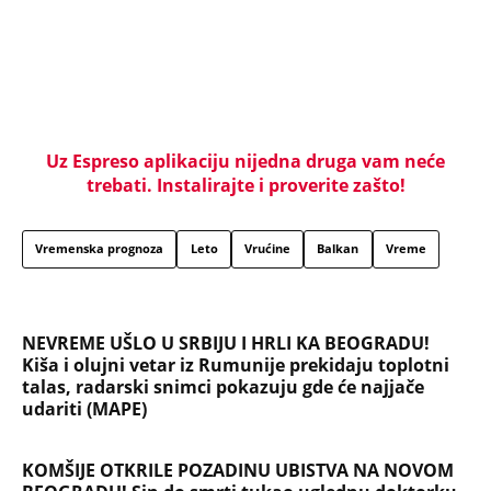
Uz Espreso aplikaciju nijedna druga vam neće
trebati. Instalirajte i proverite zašto!
Vremenska prognoza
Leto
Vrućine
Balkan
Vreme
NEVREME UŠLO U SRBIJU I HRLI KA BEOGRADU!
Kiša i olujni vetar iz Rumunije prekidaju toplotni
talas, radarski snimci pokazuju gde će najjače
udariti (MAPE)
KOMŠIJE OTKRILE POZADINU UBISTVA NA NOVOM