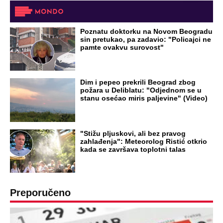
Poznatu doktorku na Novom Beogradu
sin pretukao, pa zadavio: "Policajci ne
pamte ovakvu surovost"
Dim i pepeo prekrili Beograd zbog
požara u Deliblatu: "Odjednom se u
stanu osećao miris paljevine" (Video)
"Stižu pljuskovi, ali bez pravog
zahlađenja": Meteorolog Ristić otkrio
kada se završava toplotni talas
Preporučeno