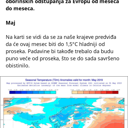
oborinskih odstupanja za Evropu od meseca
do meseca.
Maj
Na karti se vidi da se za naše krajeve predviđa
da će ovaj mesec biti do 1,5°C hladniji od
proseka. Padavine bi takođe trebalo da budu
puno veće od proseka, što se do sada savršeno
obistinilo.