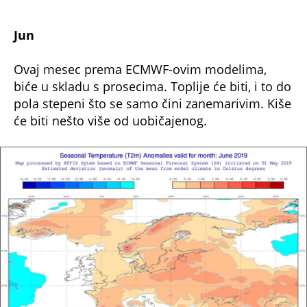
Jun
Ovaj mesec prema ECMWF-ovim modelima,
biće u skladu s prosecima. Toplije će biti, i to do
pola stepeni što se samo čini zanemarivim. Kiše
će biti nešto više od uobičajenog.