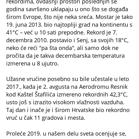
rekordima, ovdašnji prostori poslednjih se
godina savršeno uklapaju u ono što se događa
širom Evrope, što nije neka sreća. Mostar je tako
19. juna 2013. bio najtopliji grad na kontinentu s
41°C – već u 10 sati prepodne. Rekord je 7.
decembra 2010. postavio i Senj, sa svojih 18°C,
neko će reći "pa šta onda", ali samo dok ne
pročita da je takva decembarska temperatura
izmerena u 8 ujutro.
Užasne vrućine posebno su bile učestale u leto
2017., kada je 2. avgusta na Aerodromu Resnik
kod Kaštel Štafilića izmereno rekordnih 42,3°C,
usto još s izrazito visokom vlažnosti vazduha.
Taj dan i inače je i širom Hrvatske bio rekordno
vruć u čak 11 gradova i mesta.
Proleće 2019. u našem delu sveta ocenjuje se,