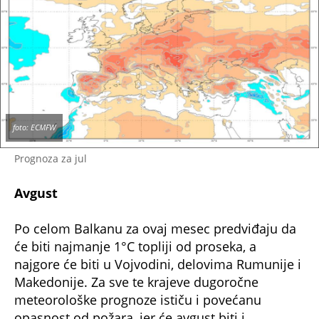
foto: ECMFW
Prognoza za jul
Avgust
Po celom Balkanu za ovaj mesec predviđaju da
će biti najmanje 1°C topliji od proseka, a
najgore će biti u Vojvodini, delovima Rumunije i
Makedonije. Za sve te krajeve dugoročne
meteorološke prognoze ističu i povećanu
opasnost od požara, jer će avgust biti i