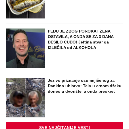
PEĐU JE ZBOG POROKA I ŽENA
OSTAVILA, A ONDA SE ZA 3 DANA
DESILO ČUDO! Jeftina stvar ga
IZLEČILA od ALKOHOLA
Jezivo priznanje osumnjičenog za
Dankino ubistvo: Telo u crnom džaku
doneo u dvorište, a onda preokret
SVE NAJČITANIJE VESTI