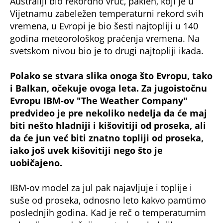
Australiji bio rekordno vruć, paklen, koji je u
Vijetnamu zabeležen temperaturni rekord svih
vremena, u Evropi je bio šesti najtopliji u 140
godina meteorološkog praćenja vremena. Na
svetskom nivou bio je to drugi najtopliji ikada.
Polako se stvara slika onoga što Evropu, tako
i Balkan, očekuje ovoga leta. Za jugoistočnu
Evropu IBM-ov "The Weather Company"
predvideo je pre nekoliko nedelja da će maj
biti nešto hladniji i kišovitiji od proseka, ali
da će jun već biti znatno topliji od proseka,
iako još uvek kišovitiji nego što je
uobičajeno.
IBM-ov model za jul pak najavljuje i toplije i
suše od proseka, odnosno leto kakvo pamtimo
poslednjih godina. Kad je reč o temperaturnim