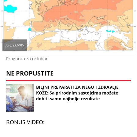
foto: ECMFW
Prognoza za oktobar
NE PROPUSTITE
BILJNI PREPARATI ZA NEGU I ZDRAVLJE
KOŽE: Sa prirodnim sastojcima možete
dobiti samo najbolje rezultate
BONUS VIDEO: