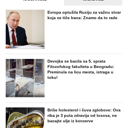
Evropa optužila Rusiju za važnu stvar
koja se tiče Irana: Znamo da to rade
Devojka se bacila sa 5. sprata
Filozofskog fakulteta u Beogradu:
Preminula na licu mesta, istraga u
toku!
Briše holesterol i čuva zglobove: Ova
riba je 3 puta zdravija od lososa, ne
bacajte ulje iz konzerve