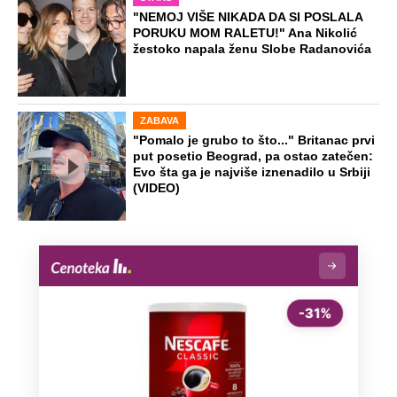
"NEMOJ VIŠE NIKADA DA SI POSLALA
PORUKU MOM RALETU!" Ana Nikolić
žestoko napala ženu Slobe Radanovića
ZABAVA
"Pomalo je grubo to što..." Britanac prvi
put posetio Beograd, pa ostao zatečen:
Evo šta ga je najviše iznenadilo u Srbiji
(VIDEO)