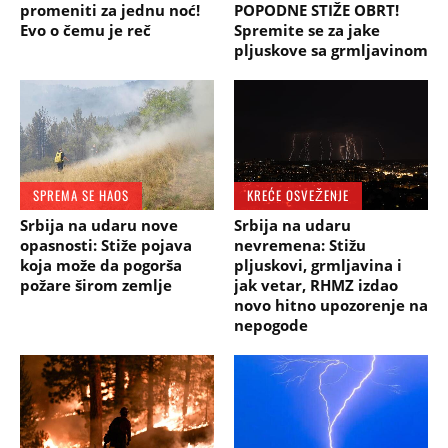
promeniti za jednu noć!
POPODNE STIŽE OBRT!
Evo o čemu je reč
Spremite se za jake
pljuskove sa grmljavinom
SPREMA SE HAOS
KREĆE OSVEŽENJE
Srbija na udaru nove
Srbija na udaru
opasnosti: Stiže pojava
nevremena: Stižu
koja može da pogorša
pljuskovi, grmljavina i
požare širom zemlje
jak vetar, RHMZ izdao
novo hitno upozorenje na
nepogode