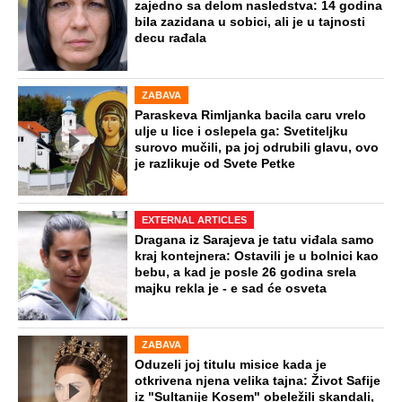
zajedno sa delom nasledstva: 14 godina
bila zazidana u sobici, ali je u tajnosti
decu rađala
ZABAVA
Paraskeva Rimljanka bacila caru vrelo
ulje u lice i oslepela ga: Svetiteljku
surovo mučili, pa joj odrubili glavu, ovo
je razlikuje od Svete Petke
EXTERNAL ARTICLES
Dragana iz Sarajeva je tatu viđala samo
kraj kontejnera: Ostavili je u bolnici kao
bebu, a kad je posle 26 godina srela
majku rekla je - e sad će osveta
ZABAVA
Oduzeli joj titulu misice kada je
otkrivena njena velika tajna: Život Safije
iz "Sultanije Kosem" obeležili skandali,