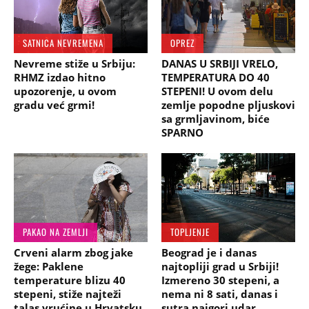
SATNICA NEVREMENA
OPREZ
Nevreme stiže u Srbiju:
DANAS U SRBIJI VRELO,
RHMZ izdao hitno
TEMPERATURA DO 40
upozorenje, u ovom
STEPENI! U ovom delu
gradu već grmi!
zemlje popodne pljuskovi
sa grmljavinom, biće
SPARNO
PAKAO NA ZEMLJI
TOPLJENJE
Crveni alarm zbog jake
Beograd je i danas
žege: Paklene
najtopliji grad u Srbiji!
temperature blizu 40
Izmereno 30 stepeni, a
stepeni, stiže najteži
nema ni 8 sati, danas i
talas vrućine u Hrvatsku
sutra najgori udar