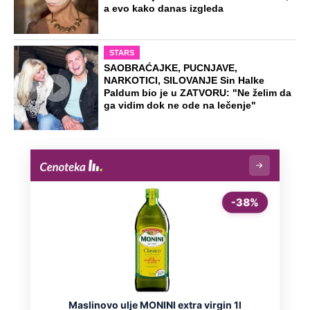
a evo kako danas izgleda
STARS
SAOBRAĆAJKE, PUCNJAVE,
NARKOTICI, SILOVANJE Sin Halke
Paldum bio je u ZATVORU: "Ne želim da
ga vidim dok ne ode na lečenje"