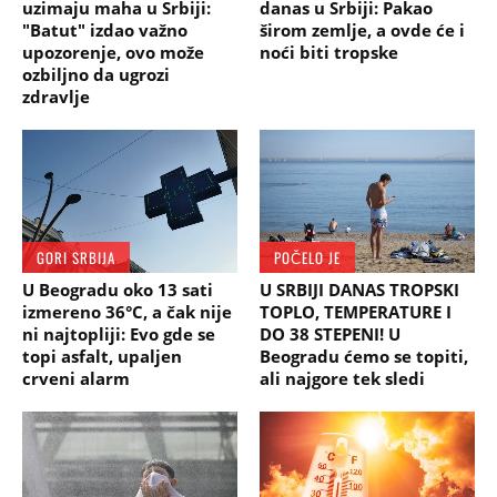
uzimaju maha u Srbiji:
danas u Srbiji: Pakao
"Batut" izdao važno
širom zemlje, a ovde će i
upozorenje, ovo može
noći biti tropske
ozbiljno da ugrozi
zdravlje
GORI SRBIJA
POČELO JE
U Beogradu oko 13 sati
U SRBIJI DANAS TROPSKI
izmereno 36°C, a čak nije
TOPLO, TEMPERATURE I
ni najtopliji: Evo gde se
DO 38 STEPENI! U
topi asfalt, upaljen
Beogradu ćemo se topiti,
crveni alarm
ali najgore tek sledi