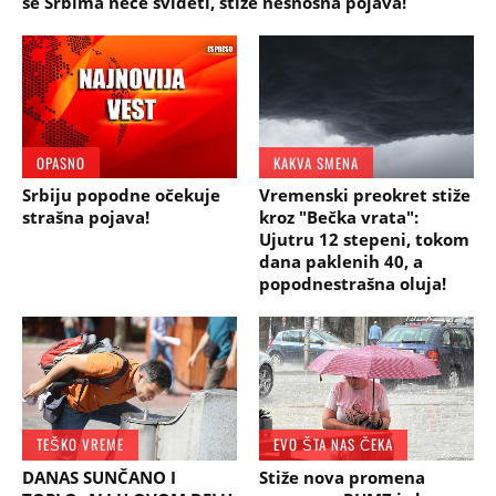
se Srbima neće svideti, stiže nesnosna pojava!
OPASNO
KAKVA SMENA
Srbiju popodne očekuje
Vremenski preokret stiže
strašna pojava!
kroz "Bečka vrata":
Ujutru 12 stepeni, tokom
dana paklenih 40, a
popodnestrašna oluja!
TEŠKO VREME
EVO ŠTA NAS ČEKA
DANAS SUNČANO I
Stiže nova promena