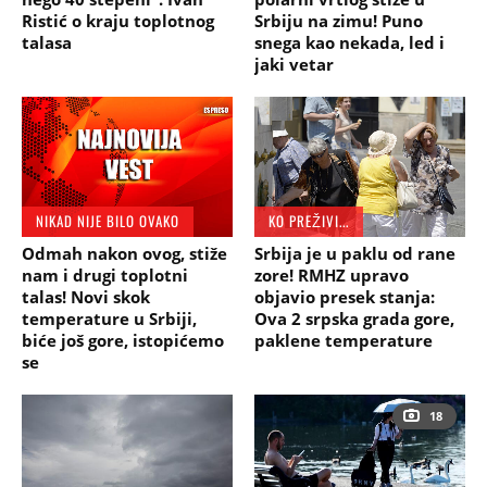
Ristić o kraju toplotnog
Srbiju na zimu! Puno
talasa
snega kao nekada, led i
jaki vetar
NIKAD NIJE BILO OVAKO
KO PREŽIVI...
Odmah nakon ovog, stiže
Srbija je u paklu od rane
nam i drugi toplotni
zore! RMHZ upravo
talas! Novi skok
objavio presek stanja:
temperature u Srbiji,
Ova 2 srpska grada gore,
biće još gore, istopićemo
paklene temperature
se
18