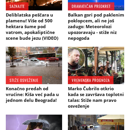
SAZNAJTE
DRAMATIČAN PREOKRET
Deliblatska peščara u
Balkan gori pod paklenim
plamenu! Više od 500
poklopcem, ali ne još
hektara šume pod
zadugo: Meteorolozi
vatrom, apokaliptične
upozoravaju - stiže niz
scene bude jezu (VIDEO)
nepogoda
STIŽE OSVEŽENJE
VREMENSKA PROGNOZA
Konačno predah od
Marko Čubrilo otkrio
vrućine: Kiša već pada u
kada se završava toplotni
jednom delu Beograda!
talas: Stiže nam pravo
osveženje