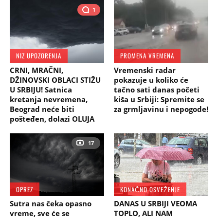
1
NIZ UPOZORENJA
PROMENA VREMENA
CRNI, MRAČNI,
Vremenski radar
DŽINOVSKI OBLACI STIŽU
pokazuje u koliko će
U SRBIJU! Satnica
tačno sati danas početi
kretanja nevremena,
kiša u Srbiji: Spremite se
Beograd neće biti
za grmljavinu i nepogode!
pošteđen, dolazi OLUJA
17
OPREZ
KONAČNO OSVEŽENJE
Sutra nas čeka opasno
DANAS U SRBIJI VEOMA
vreme, sve će se
TOPLO, ALI NAM