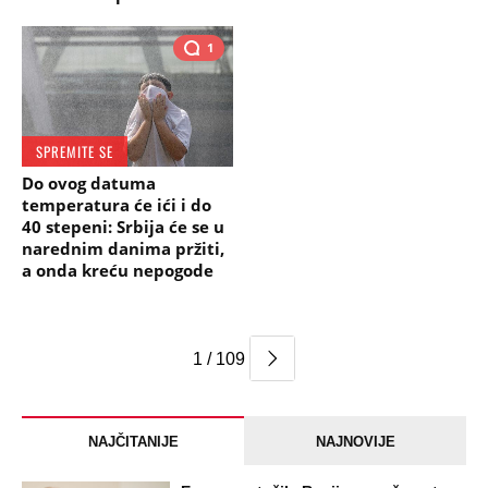
1
SPREMITE SE
Do ovog datuma
temperatura će ići i do
40 stepeni: Srbija će se u
narednim danima pržiti,
a onda kreću nepogode
1 / 109
NAJČITANIJE
NAJNOVIJE