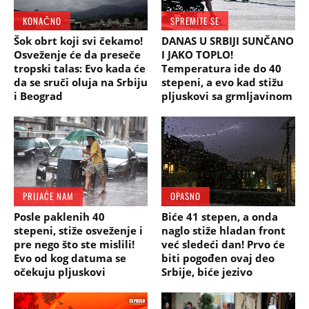
KONAČNO
SPREMITE SE
Šok obrt koji svi čekamo!
DANAS U SRBIJI SUNČANO
Osveženje će da preseče
I JAKO TOPLO!
tropski talas: Evo kada će
Temperatura ide do 40
da se sruči oluja na Srbiju
stepeni, a evo kad stižu
i Beograd
pljuskovi sa grmljavinom
PRIJAĆE NAM
OPASNO
Posle paklenih 40
Biće 41 stepen, a onda
stepeni, stiže osveženje i
naglo stiže hladan front
pre nego što ste mislili!
već sledeći dan! Prvo će
Evo od kog datuma se
biti pogođen ovaj deo
očekuju pljuskovi
Srbije, biće jezivo