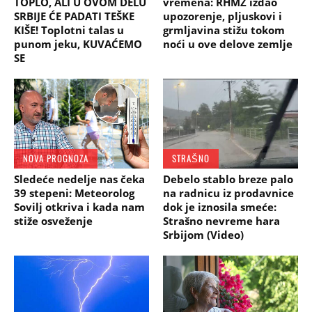
TOPLO, ALI U OVOM DELU
vremena: RHMZ izdao
SRBIJE ĆE PADATI TEŠKE
upozorenje, pljuskovi i
KIŠE! Toplotni talas u
grmljavina stižu tokom
punom jeku, KUVAĆEMO
noći u ove delove zemlje
SE
NOVA PROGNOZA
STRAŠNO
Sledeće nedelje nas čeka
Debelo stablo breze palo
39 stepeni: Meteorolog
na radnicu iz prodavnice
Sovilj otkriva i kada nam
dok je iznosila smeće:
stiže osveženje
Strašno nevreme hara
Srbijom (Video)