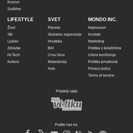
Kosovo
Sudbine
LIFESTYLE
SVET
MONDO INC.
Život
Planeta
Impressum
Stil
Globalno zagrevanje
Kontakt
Ljubav
Hrvatska
Marketing
Zdravlje
BiH
Politika o kolačićima
Hi-Tech
Crna Gora
Uslovi korišćenja
Kultura
Makedonija
Politika privatnosti
Auto
Privacy policy
Terms of service
Prijatelji sajta
Pratite nas na: