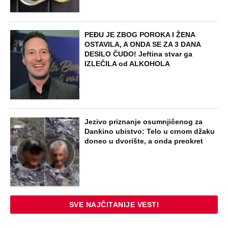
PEĐU JE ZBOG POROKA I ŽENA
OSTAVILA, A ONDA SE ZA 3 DANA
DESILO ČUDO! Jeftina stvar ga
IZLEČILA od ALKOHOLA
Jezivo priznanje osumnjičenog za
Dankino ubistvo: Telo u crnom džaku
doneo u dvorište, a onda preokret
SVE NAJČITANIJE VESTI