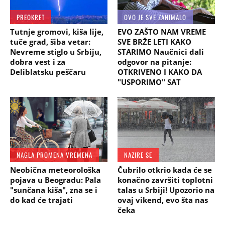
PREOKRET
OVO JE SVE ZANIMALO
Tutnje gromovi, kiša lije,
EVO ZAŠTO NAM VREME
tuče grad, šiba vetar:
SVE BRŽE LETI KAKO
Nevreme stiglo u Srbiju,
STARIMO Naučnici dali
dobra vest i za
odgovor na pitanje:
Deliblatsku peščaru
OTKRIVENO I KAKO DA
"USPORIMO" SAT
NAGLA PROMENA VREMENA
NAZIRE SE
Neobična meteorološka
Čubrilo otkrio kada će se
pojava u Beogradu: Pala
konačno završiti toplotni
"sunčana kiša", zna se i
talas u Srbiji! Upozorio na
do kad će trajati
ovaj vikend, evo šta nas
čeka