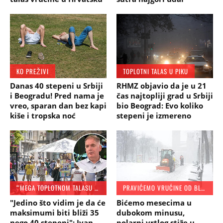
KO PREŽIVI
TOPLOTNI TALAS U PIKU
Danas 40 stepeni u Srbiji
RHMZ objavio da je u 21
i Beogradu! Pred nama je
čas najtopliji grad u Srbiji
vreo, sparan dan bez kapi
bio Beograd: Evo koliko
kiše i tropska noć
stepeni je izmereno
"'MEGA TOPLOTNOM TALASU SE JOŠ UVEK NE NAZIRE KRAJ"
PRAVIĆEMO VRUĆINE OD BLATA
"Jedino što vidim je da će
Bićemo mesecima u
maksimumi biti bliži 35
dubokom minusu,
nego 40 stepeni": Ivan
polarni vrtlog stiže u