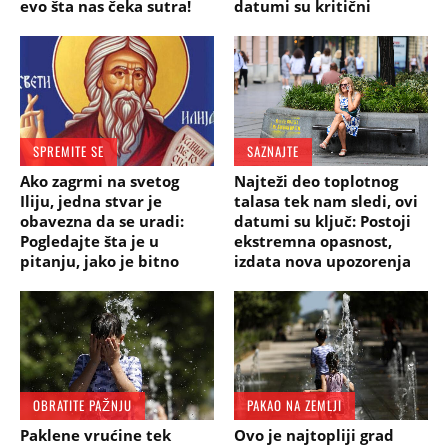
evo šta nas čeka sutra!
datumi su kritični
SPREMITE SE
SAZNAJTE
Ako zagrmi na svetog
Najteži deo toplotnog
Iliju, jedna stvar je
talasa tek nam sledi, ovi
obavezna da se uradi:
datumi su ključ: Postoji
Pogledajte šta je u
ekstremna opasnost,
pitanju, jako je bitno
izdata nova upozorenja
OBRATITE PAŽNJU
PAKAO NA ZEMLJI
Paklene vrućine tek
Ovo je najtopliji grad