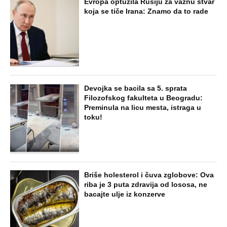
Evropa optužila Rusiju za važnu stvar
koja se tiče Irana: Znamo da to rade
Devojka se bacila sa 5. sprata
Filozofskog fakulteta u Beogradu:
Preminula na licu mesta, istraga u
toku!
Briše holesterol i čuva zglobove: Ova
riba je 3 puta zdravija od lososa, ne
bacajte ulje iz konzerve