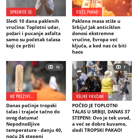
SPREMITE SE
STIŽE PAKAO
Sledi 10 dana paklenih
Paklena masa stiže u
vrućina: Toplotni udar,
Srbiju! Jak anticiklon
požari i pucanje asfalta
donosi ekstremne
samo su početak talasa
vrućine, Evropa već
koji će pržiti
ključa, a kod nas će biti
haos
13
7
KO PREŽIVI...
VELIKE VRUĆINE
Danas počinje tropski
POČEO JE TOPLOTNI
talas i trajaće tačno do
TALAS U SRBIJI, DANAS 37
ovog datuma!
STEPENI: Ovo je tek uvod,
Nepodnošljive
a već se dobro kuvamo,
temperature - danju 40,
sledi TROPSKI PAKAO!
noću 26 stepeni