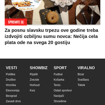
SPREMITE SE
Za posnu slavsku trpezu ove godine treba
izdvojiti ozbiljnu sumu novca: Nečija cela
plata ode na svega 20 gostiju
VESTI
SHOWBIZ
SPORT
VIRALNO
Politika
Rijaliti
Fudbal
Bizar
Društvo
Zvezde
Košarka
Svaštara
Hronika
Holivud
Tenis
Tiktok
Ekonomija
Kviz
Ostali sportovi
Beograd
Navijači
Zasadi drvo
Showtime