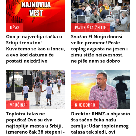
UŽAS
PAZITE ŠTA ŽELITE
Ovo je najvrelija tačka u
Snažan El Ninjo donosi
Srbiji trenutno!
velke promene! Posle
Kuvaćemo se kao u loncu,
toplog avgusta na jesen i
a evo kod datuma će
zimu stiže neizvesnost,
postati neizdrživo
ne piše nam se dobro
VRUĆINA
NIJE DOBRO
Toplotni talas ne
Direktor RHMZ-a objasnio
popušta! Ovo su dva
šta tačno čeka našu
najtoplija mesta u Srbiji,
zemlju: Udar toplotnmog
izmereno čak 38 stepeni -
talasa tek sledi, ovi