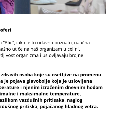
sferi
za “Blic”, iako je to odavno poznato, naučna
nažno utiče na naš organizam u celini.
ljivost organizma i uslovljavaju brojne
 zdravih osoba koje su osetljive na promenu
je pojava glavobolje koja je uslovljena
erature i njenim izraženim dnevnim hodom
imalne i maksimalne temperature,
azlikom vazdušnih pritisaka, naglog
zdušnog pritiska, pojačanog hladnog vetra.