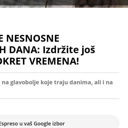
TE NESNOSNE
 DANA: Izdržite još
EOKRET VREMENA!
 na glavobolje koje traju danima, ali i na
Espreso u vaš Google izbor