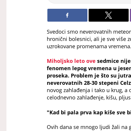
Svedoci smo neverovatnih meteorolo
hronični bolesnici, ali je sve više
uzrokovane promenama vremena
Miholjsko leto ove
sedmice nije 
fenomen lepog vremena u jesen 
proseka. Problem je što su jutr
neverovatnih 28-30 stepeni Celz
novog zahlađenja i tako u krug, a
celodnevno zahlađenje, kišu, pljusk
"Kad bi pala prva kap kiše sve b
Ovih dana se mnogo ljudi žali na g