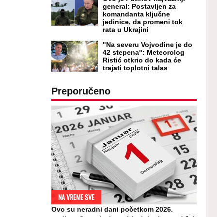
general: Postavljen za
komandanta ključne
jedinice, da promeni tok
rata u Ukrajini
"Na severu Vojvodine je do
42 stepena": Meteorolog
Ristić otkrio do kada će
trajati toplotni talas
Preporučeno
NA VREME SVE
Ovo su neradni dani početkom 2026.