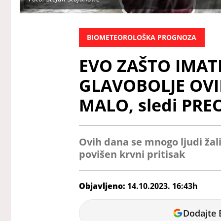
BIOMETEOROLOŠKA PROGNOZA
EVO ZAŠTO IMA
GLAVOBOLJE OVIH
MALO, sledi PR
Ovih dana se mnogo ljudi žali
povišen krvni pritisak
Objavljeno:
14.10.2023. 16:43h
Marina
Dodajte 
Letic