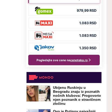
Ubijenu Ruskinju u
Beogradu znaju iz poznatih
noćnih klubova: Progovorio
njen poznanik o stravičnom
zločinu
Ovo je Putinov najvažniji