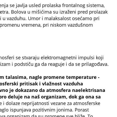
nja se javlja usled prolaska frontalnog sistema,
etra. Bolova u mišićima su izraženi pred prolazak
gi u vazduhu. Umor i malaksalost osećamo pri
d promenu vremena, pri niskom vazdušnom
osferi se stvaraju elektromagnetni impulsi koji
nizam i podstiču ga da reaguje i da se prilagođava.
im talasima, nagle promene temperature -
osferski pritisak i vlažnost vazduha
vno je dokazano da atmosfera naelektrisana
ro deluje na naš organizam, dok ga ona sa
e i dolaze neprijatnosti vezane za atmosferske
aglo ispunjava pozitivnim jonima. Porast
ava organizam da su promene sve bliže. To