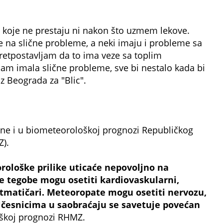
 koje ne prestaju ni nakon što uzmem lekove.
le na slične probleme, a neki imaju i probleme sa
retpostavljam da to ima veze sa toplim
am imala slične probleme, sve bi nestalo kada bi
iz Beograda za "Blic".
ene i u biometeorološkoj prognozi Republičkog
).
rološke prilike uticaće nepovolјno na
je tegobe mogu osetiti kardiovaskularni,
stmatičari. Meteoropate mogu osetiti nervozu,
 Učesnicima u saobraćaju se savetuje povećan
škoj prognozi RHMZ.