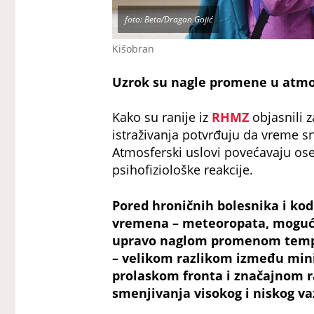
foto: Beta/Dragan Gojić
Kišobran
Uzrok su nagle promene u atmo
Kako su ranije iz
RHMZ
objasnili 
istraživanja potvrđuju da vreme s
Atmosferski uslovi povećavaju oset
psihofiziološke reakcije.
Pored hroničnih bolesnika i kod
vremena – meteoropata, moguća 
upravo naglom promenom temp
– velikom razlikom između min
prolaskom fronta i značajnom r
smenjivanja visokog i niskog va