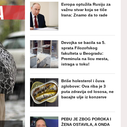
Evropa optužila Rusiju za
važnu stvar koja se tiče
Irana: Znamo da to rade
Devojka se bacila sa 5.
sprata Filozofskog
fakulteta u Beogradu:
Preminula na licu mesta,
istraga u toku!
Briše holesterol i čuva
zglobove: Ova riba je 3
puta zdravija od lososa, ne
bacajte ulje iz konzerve
PEĐU JE ZBOG POROKA I
ŽENA OSTAVILA, A ONDA