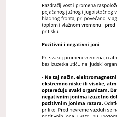
Razdražljivost i promena raspolože
pojačanog južnog i jugoistočnog v
hladnog fronta, pri povećanoj vla
toplom i vlažnom vremenu i pre
pritisku.
Pozitivni i negativni joni
Pri svakoj promeni vremena, u atm
bez izuzetka utiču na ljudski orga
-
Na taj način, elektromagnetn
ekstremno niske ili visoke, atm
opterećuju svaki organizam. Da
negativnim jonima izuzetno dob
pozitivnim jonima razara.
Odatl
prilike. Pred nevreme vazduh se n
pozitivnih jona u vazduhu upozor