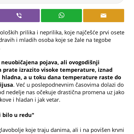
ških prilika i neprilika, koje najčešće prvi osete
 zdravih i mladih osoba koje se žale na tegobe
.
neuobičajena pojava, ali ovogodišnji
prate izrazito visoke temperature, iznad
a hladna, a u toku dana temperature raste do
ijusa
. Već u poslepodnevnim časovima dolazi do
 od nedelje nas očekuje drastična promena uz jako
ove i hladan i jak vetar.
i bilo u redu"
lavobolje koje traju danima, ali i na povišen krvni