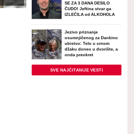
SE ZA 3 DANA DESILO
ČUDO! Jeftina stvar ga
IZLEČILA od ALKOHOLA
Jezivo priznanje
osumnjičenog za Dankino
ubistvo: Telo u crnom
džaku doneo u dvorište, a
onda preokret
SVE NAJČITANIJE VESTI