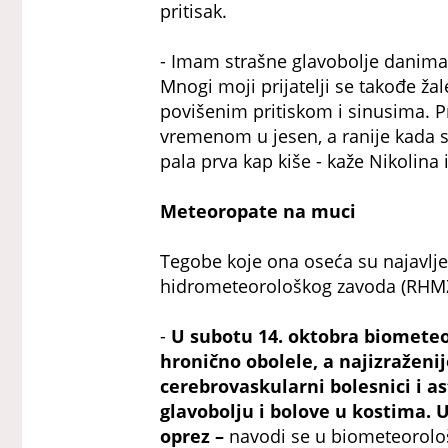
pritisak.
- Imam strašne glavobolje danima
Mnogi moji prijatelji se takođe ža
povišenim pritiskom i sinusima. P
vremenom u jesen, a ranije kada s
pala prva kap kiše - kaže Nikolina 
Meteoropate na muci
Tegobe koje ona oseća su najavlj
hidrometeorološkog zavoda (RHMZ
-
U subotu 14. oktobra biometeo
hronično obolele, a najizraženi
cerebrovaskularni bolesnici i a
glavobolјu i bolove u kostima.
oprez –
navodi se u biometeorolo