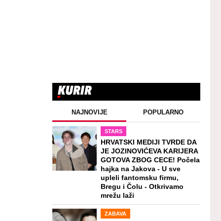
NAJNOVIJE
POPULARNO
STARS
HRVATSKI MEDIJI TVRDE DA
JE JOZINOVIĆEVA KARIJERA
GOTOVA ZBOG CECE! Počela
hajka na Jakova - U sve
upleli fantomsku firmu,
Bregu i Čolu - Otkrivamo
mrežu laži
ZABAVA