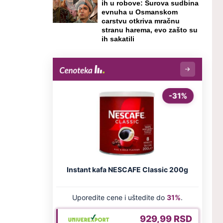
ih u robove: Surova sudbina
evnuha u Osmanskom
carstvu otkriva mračnu
stranu harema, evo zašto su
ih sakatili