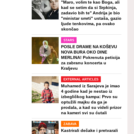
"Maro, volim te kao Boga, ali
kad se setim da si Srpkinja,
zadavio bih te" Andrija je bio
"ministar smrti" ustaša, gazio
ljude tenkovima, pa ovako
skončao
STARS
POSLE DRAME NA KOŠEVU
NOVA BURA OKO DINE
MERLINA! Pokrenuta peticija
za zabranu koncerta u
Kraljevu
EXTERNAL ARTICLES
Muhamed iz Sarajeva je imao
4 godine kad je nestao iz
izbegličkog kampa: Prvo su
optužili majku da ga je
prodala, a kad su videli prizor
na kameri svi su ćutali
ZABAVA
Kastrirali dečake i pretvarali