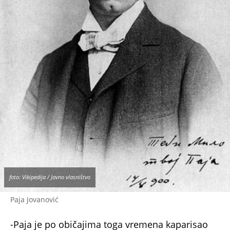
foto: Vikipedija / Javno vlasništvo
Paja Jovanović
-Paja je po običajima toga vremena kaparisao
buduću mladu sa 50 zlatnika, koje je jedva