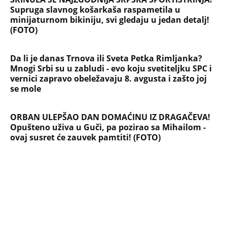
Briše holesterol i čuva zglobove: Ova
riba je 3 puta zdravija od lososa, ne
bacajte ulje iz konzerve
PEĐU JE ZBOG POROKA I ŽENA
OSTAVILA, A ONDA SE ZA 3 DANA
DESILO ČUDO! Jeftina stvar ga
IZLEČILA od ALKOHOLA
Jezivo priznanje osumnjičenog za
Dankino ubistvo: Telo u crnom džaku
doneo u dvorište, a onda preokret