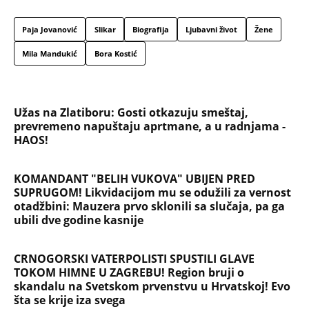
velika tajna: Život Safije iz "Sultanije Kosem"
obeležili skandali, a evo kako danas izgleda
SKINULA SE NAJZGODNIJA SRPSKA SPORTISTKINJA!
Supruga slavnog košarkaša raspametila u
minijaturnom bikiniju, svi gledaju u jedan detalj!
(FOTO)
Da li je danas Trnova ili Sveta Petka Rimljanka?
Mnogi Srbi su u zabludi - evo koju svetiteljku SPC i
vernici zapravo obeležavaju 8. avgusta i zašto joj
se mole
ORBAN ULEPŠAO DAN DOMAĆINU IZ DRAGAČEVA!
Opušteno uživa u Guči, pa pozirao sa Mihailom -
ovaj susret će zauvek pamtiti! (FOTO)