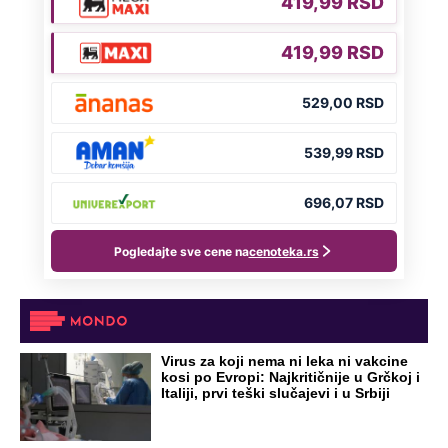
OD NAVODNOG HEROJA DO BRUTALNOG UBICE
GENERAL IVAN STRELJAO SRBE, A
HRVATI GA SLAVILI KAO HEROJA KNINA:
Par godina kasnije išao od kuće do kuće i
UBIJAO!