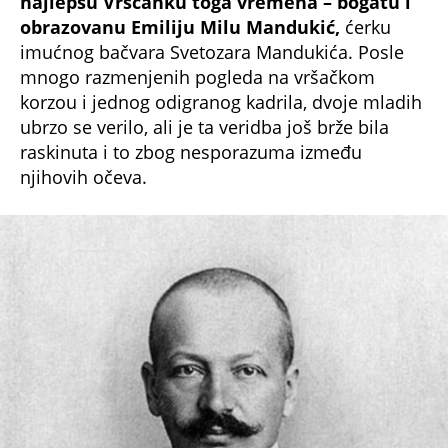
obrazovanu Emiliju Milu Mandukić,
ćerku
imućnog bačvara Svetozara Mandukića. Posle
mnogo razmenjenih pogleda na vršačkom
korzou i jednog odigranog kadrila, dvoje mladih
ubrzo se verilo, ali je ta veridba još brže bila
raskinuta i to zbog nesporazuma između
njihovih očeva.