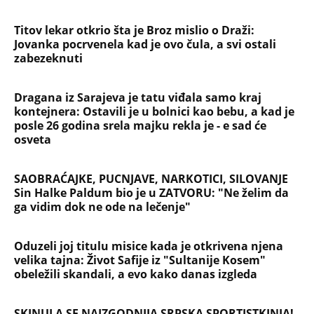
NAJČITANIJE
NAJNOVIJE
Evropa optužila Rusiju za važnu stvar
koja se tiče Irana: Znamo da to rade
Devojka se bacila sa 5. sprata
Filozofskog fakulteta u Beogradu:
Preminula na licu mesta, istraga u
toku!