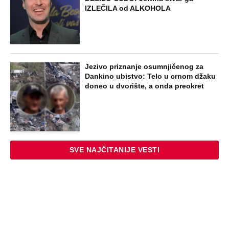
Oduzeli joj titulu misice kada je
otkrivena njena velika tajna: Život Safije
iz "Sultanije Kosem" obeležili skandali,
a evo kako danas izgleda
STARS
SAOBRAĆAJKE, PUCNJAVE,
NARKOTICI, SILOVANJE Sin Halke
Paldum bio je u ZATVORU: "Ne želim da
ga vidim dok ne ode na lečenje"
STARS
"KOGA BRIGA I AKO UMREM!“ Potresna
ispovest sina Marine Tucaković: Droga,
smrt i bol obeležili su mu život