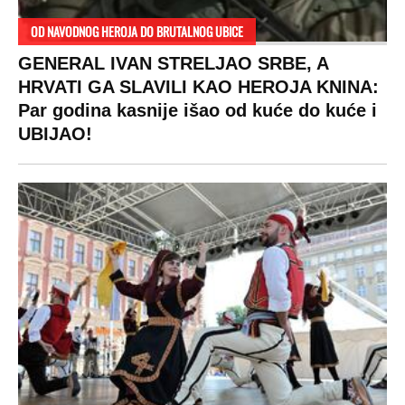
SPREMITE SE
Za posnu slavsku trpezu ove godine treba
izdvojiti ozbiljnu sumu novca: Nečija cela
plata ode na svega 20 gostiju
VESTI
SHOWBIZ
SPORT
VIRALNO
Politika
Rijaliti
Fudbal
Bizar
Društvo
Zvezde
Košarka
Svaštara