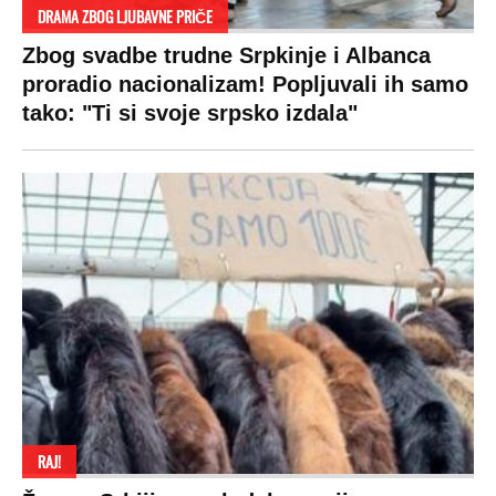
Hronika
Holivud
Tenis
Tiktok
Ekonomija
Kviz
Ostali sportovi
Beograd
Navijači
Zasadi drvo
Showtime
Kosovo
Sudbine
LIFESTYLE
SVET
MONDO INC.
Život
Planeta
Impressum
Stil
Globalno zagrevanje
Kontakt
Ljubav
Hrvatska
Marketing
Zdravlje
BiH
Politika o kolačićima
Hi-Tech
Crna Gora
Uslovi korišćenja
Kultura
Makedonija
Politika privatnosti
Auto
Privacy policy
Terms of service
Prijatelji sajta