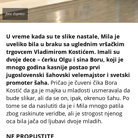
bude slikar, ali da se on, ipak, okrenuo šahu. Po
tome se da naslutiti da je i Mila mnogo patila
zbog raskinute veridbe, ali je strogost njenog
oca bila jača od ljubavi dvoje mladih.
NE PROPUSTITE
PREMINUO JE USAMLJEN I RAZOČARAN:
Jedna od značajnijih LIČNOSTI u NAŠOJ
ISTORIJI, a Srbija ga je PROTERALA!
ZNATE LI KO JE ČUVENI DR VOJISLAV?
Prezivao se NEOBIČNO, a mnogi su mislili da
je u pitanju SLOVNA GREŠKA!
NA NJEGOVOM GROBU PIŠE 'SAV SRBIN': Bio
je značajna LIČNOST u NAŠOJ ISTORIJI, a
umro je u BEDI, ZABORAVLJEN od SVIH