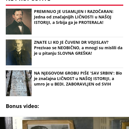
Bonus video:
01:32
PAVLE VUISIĆ, VULKAN GLUME I MRGUD VELIKOG SRCA: Ovaj muzej
čuva uspomenu na našeg glumca, njegova pisma, ključeve, fotografije
(Espreso / Novosti, J.J. Baljak)