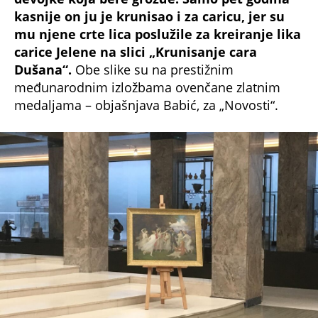
foto: Espreso
U vreme kada su te slike nastale, Mila je
uveliko bila u braku sa uglednim vršačkim
trgovcem Vladimirom Kostićem. Imali su
dvoje dece – ćerku Olgu i sina Boru, koji je
mnogo godina kasnije postao prvi
jugoslovenski šahovski velemajstor i svetski
promoter šaha.
Pričao je čuveni čika Bora
Kostić da ga je majka u mladosti usmeravala da