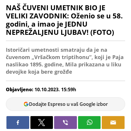
NAŠ ČUVENI UMETNIK BIO JE
VELIKI ZAVODNIK: Oženio se u 58.
godini, a imao je JEDNU
NEPREŽALJENU LJUBAV! (FOTO)
Istoričari umetnosti smatraju da je na
čuvenom „Vršačkom triptihonu“, koji je Paja
naslikao 1895. godine, Mila prikazana u liku
devojke koja bere grožđe
Objavljeno:
10.10.2023. 15:59h
Marina
Dodajte Espreso u vaš Google izbor
Letic