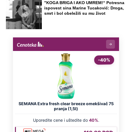
Preporučeno
NA VREME SVE
Ovo su neradni dani početkom 2026.
godine: Organizujte sebi mini odmor od
čak četiri slobodna dana