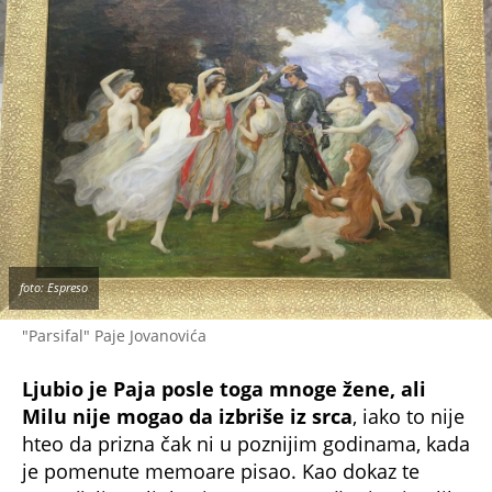
foto: Espreso
"Parsifal" Paje Jovanovića
Ljubio je Paja posle toga mnoge žene, ali
Milu nije mogao da izbriše iz srca
, iako to nije
hteo da prizna čak ni u poznijim godinama, kada
je pomenute memoare pisao. Kao dokaz te
neprežaljene ljubavi smatra se to što je njen lik