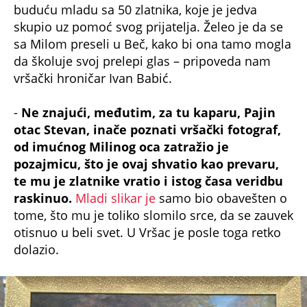
skupio uz pomoć svog prijatelja. Želeo je da se
sa Milom preseli u Beč, kako bi ona tamo mogla
da školuje svoj prelepi glas – pripoveda nam
vršački hroničar Ivan Babić.
-
Ne znajući, međutim, za tu kaparu, Pajin
otac Stevan, inače poznati vršački fotograf,
od imućnog Milinog oca zatražio je
pozajmicu, što je ovaj shvatio kao prevaru,
te mu je zlatnike vratio i istog časa veridbu
raskinuo.
Mladi slikar je
samo bio obavešten o
tome, što mu je toliko slomilo srce, da se zauvek
otisnuo u beli svet. U Vršac je posle toga retko
dolazio.