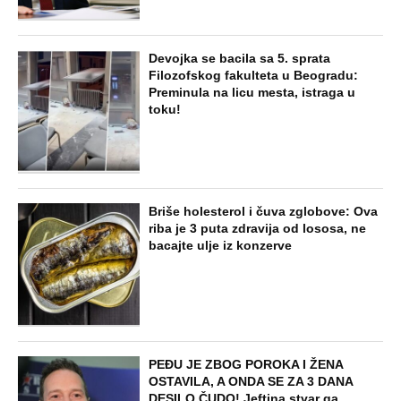
NAJNOVIJE
POPULARNO
ZABAVA
Paraskeva Rimljanka bacila caru vrelo
ulje u lice i oslepela ga: Svetiteljku
surovo mučili, pa joj odrubili glavu, ovo
je razlikuje od Svete Petke
EXTERNAL ARTICLES
Dragana iz Sarajeva je tatu viđala samo
kraj kontejnera: Ostavili je u bolnici kao
bebu, a kad je posle 26 godina srela
majku rekla je - e sad će osveta
ZABAVA