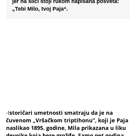
„Tebi Milo, tvoj Paja“.
-I
storičari umetnosti smatraju da je na
čuvenom „Vršačkom triptihonu“, koji je Paja
naslikao 1895. godine, Mila prikazana u liku
devojke koja bere grožđe. Samo pet godina
kasnije on ju je krunisao i za caricu, jer su
mu njene crte lica poslužile za kreiranje lika
carice Jelene na slici „Krunisanje cara
Dušana“.
Obe slike su na prestižnim
međunarodnim izložbama ovenčane zlatnim
medaljama – objašnjava Babić, za „Novosti“.