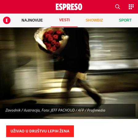
VESTI
NAJNOVIJE
SHOWBIZ
SPORT
Zavodnik / ilustracija, Foto: JEFF PACHOUD / AFP / Profimedia
UŽIVAO U DRUŠTVU LEPIH ŽENA