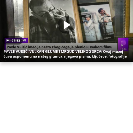
Uz Espreso aplikaciju nijedna druga vam neće
trebati. Instalirajte i proverite zašto!
Paja Jovanović
Slikar
Biografija
Ljubavni život
Žene
Mila Mandukić
Bora Kostić
Užas na Zlatiboru: Gosti otkazuju smeštaj,
prevremeno napuštaju aprtmane, a u radnjama -
HAOS!
KOMANDANT "BELIH VUKOVA" UBIJEN PRED
SUPRUGOM! Likvidacijom mu se odužili za vernost
otadžbini: Mauzera prvo sklonili sa slučaja, pa ga
ubili dve godine kasnije