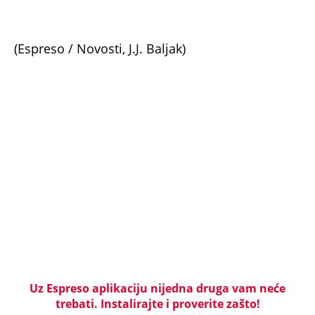
CRNOGORSKI VATERPOLISTI SPUSTILI GLAVE
TOKOM HIMNE U ZAGREBU! Region bruji o
skandalu na Svetskom prvenstvu u Hrvatskoj! Evo
šta se krije iza svega
Titov lekar otkrio šta je Broz mislio o Draži:
Jovanka pocrvenela kad je ovo čula, a svi ostali
zabezeknuti
Dragana iz Sarajeva je tatu viđala samo kraj
kontejnera: Ostavili je u bolnici kao bebu, a kad je
posle 26 godina srela majku rekla je - e sad će
osveta
SAOBRAĆAJKE, PUCNJAVE, NARKOTICI, SILOVANJE
Sin Halke Paldum bio je u ZATVORU: "Ne želim da
ga vidim dok ne ode na lečenje"
Oduzeli joj titulu misice kada je otkrivena njena