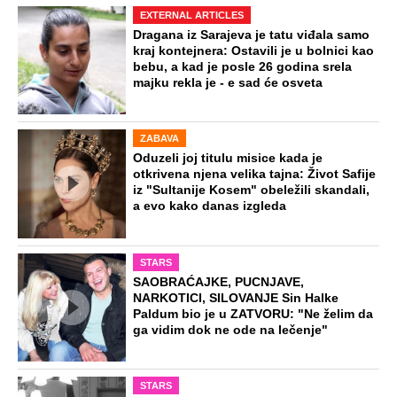
Virus za koji nema ni leka ni vakcine
kosi po Evropi: Najkritičnije u Grčkoj i
Italiji, prvi teški slučajevi i u Srbiji
Naneli mu povrede po genitalijama i
telu, pa ga ugušili krpom: Otkriveni svi
jezivi detalji mučenja ubijenog
Radivoja
Misterija Lokerbija: Avion sa 270 ljudi
se raspao u vazduhu, poginuli svi
putnici, tela ostala rasuta po ulicama