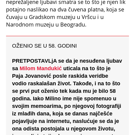
potajno naslikao na dva čuvena platna, koja se
čuvaju u Gradskom muzeju u Vršcu i u
Narodnom muzeju u Beogradu.
OŽENIO SE U 58. GODINI
PRETPOSTAVLjA se da je nesuđena ljubav
sa
Milom Mandukić
uticala na to što je
Paja Jovanović posle raskida veridbe
vodio raskalašan život. Takođe, i na to što
se prvi put oženio tek kada mu je bilo 58
godina
. Iako Milino ime nije spomenuo u
svojim memoarima, po njegovoj fotografiji
iz mlađih dana, koja se danas najčešće
pojavljuje na internetu, naslućuje se da je
ona odista postojala u njegovom životu,
jer na slici stoji rukom napisana posveta: