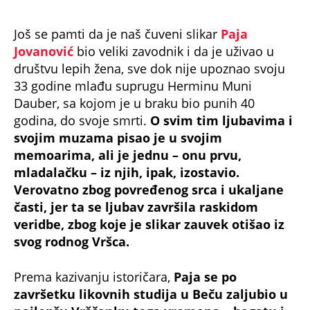
Još se pamti da je naš čuveni slikar
Paja
Jovanović
bio veliki zavodnik i da je uživao u
društvu lepih žena, sve dok nije upoznao svoju
33 godine mlađu suprugu Herminu Muni
Dauber, sa kojom je u braku bio punih 40
godina, do svoje smrti.
O svim tim ljubavima i
svojim muzama pisao je u svojim
memoarima, ali je jednu – onu prvu,
mladalačku – iz njih, ipak, izostavio.
Verovatno zbog povređenog srca i ukaljane
časti, jer ta se ljubav završila raskidom
veridbe, zbog koje je slikar zauvek otišao iz
svog rodnog Vršca.
Prema kazivanju istoričara,
Paja se po
završetku likovnih studija u Beču zaljubio u
najlepšu Vrščanku toga vremena – bogatu i