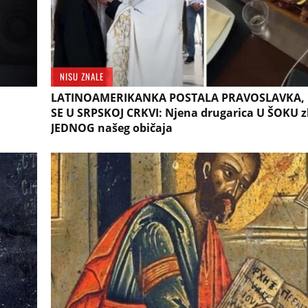
NISU ZNALE
LATINOAMERIKANKA POSTALA PRAVOSLAVKA, 
SE U SRPSKOJ CRKVI: Njena drugarica U ŠOKU 
JEDNOG našeg običaja