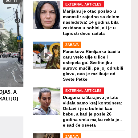
11
EXTERNAL ARTICLES
Marijanu je otac poslao u
manastir zajedno sa delom
nasledstva: 14 godina bila
zazidana u sobici, ali je u
tajnosti decu rađala
ZABAVA
Paraskeva Rimljanka bacila
caru vrelo ulje u lice i
oslepela ga: Svetiteljku
surovo mučili, pa joj odrubili
glavu, ovo je razlikuje od
Svete Petke
JAS, A
EXTERNAL ARTICLES
RALI JOJ
Dragana iz Sarajeva je tatu
viđala samo kraj kontejnera:
Ostavili je u bolnici kao
bebu, a kad je posle 26
godina srela majku rekla je -
e sad će osveta
ZABAVA