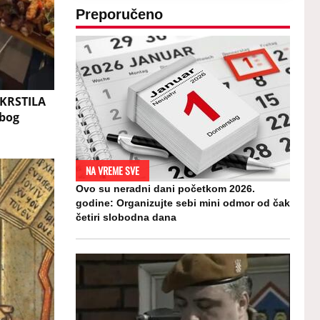
Preporučeno
KRSTILA
zbog
NA VREME SVE
Ovo su neradni dani početkom 2026.
godine: Organizujte sebi mini odmor od čak
četiri slobodna dana