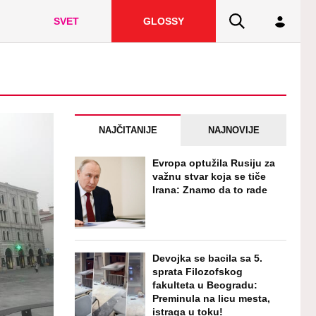
SVET
GLOSSY
NAJČITANIJE
NAJNOVIJE
Evropa optužila Rusiju za
važnu stvar koja se tiče
Irana: Znamo da to rade
Devojka se bacila sa 5.
sprata Filozofskog
fakulteta u Beogradu:
Preminula na licu mesta,
istraga u toku!