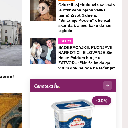
Oduzeli joj titulu misice kada
je otkrivena njena velika
tajna: Život Safije iz
"Sultanije Kosem" obeležili
skandali, a evo kako danas
izgleda
STARS
SAOBRAĆAJKE, PUCNJAVE,
NARKOTICI, SILOVANJE Sin
Halke Paldum bio je u
ZATVORU: "Ne želim da ga
vidim dok ne ode na lečenje"
tavom!