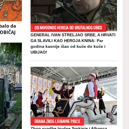
balo da
OD NAVODNOG HEROJA DO BRUTALNOG UBICE
 OBIČAJ
GENERAL IVAN STRELJAO SRBE, A HRVATI
GA SLAVILI KAO HEROJA KNINA: Par
godina kasnije išao od kuće do kuće i
UBIJAO!
DRAMA ZBOG LJUBAVNE PRIČE
Zbog svadbe trudne Srpkinje i Albanca