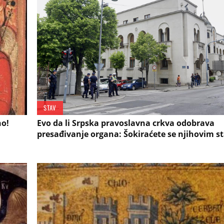
STAV
no!
Evo da li Srpska pravoslavna crkva odobrava
presađivanje organa: Šokiraćete se njihovim s