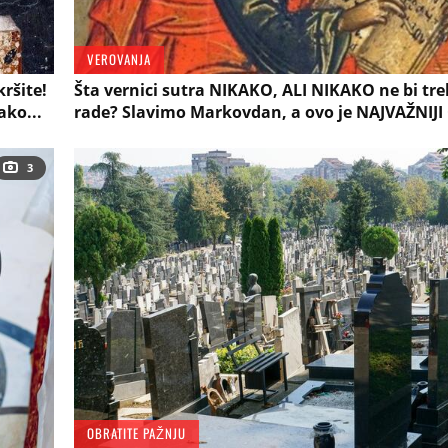
VEROVANJA
ršite!
Šta vernici sutra NIKAKO, ALI NIKAKO ne bi tre
ako...
rade? Slavimo Markovdan, a ovo je NAJVAŽNIJI
3
OBRATITE PAŽNJU