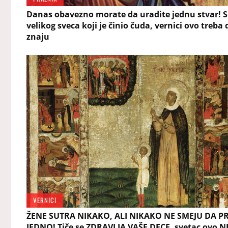
Danas obavezno morate da uradite jednu stvar! 
velikog sveca koji je činio čuda, vernici ovo treba 
znaju
VERNICI
ŽENE SUTRA NIKAKO, ALI NIKAKO NE SMEJU DA P
JEDNO! Tiče se ZDRAVLJA VAŠE DECE, svetac ovo N