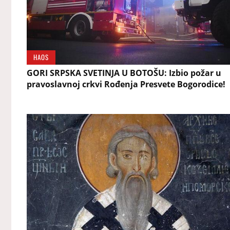
HAOS
GORI SRPSKA SVETINJA U BOTOŠU: Izbio požar u
pravoslavnoj crkvi Rođenja Presvete Bogorodice!