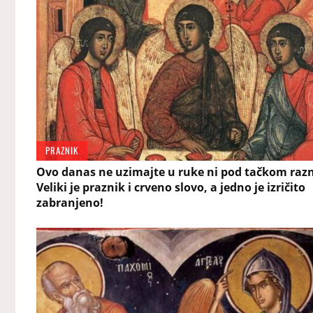
PRAZNIK
Ovo danas ne uzimajte u ruke ni pod tačkom raz
Veliki je praznik i crveno slovo, a jedno je izričito
zabranjeno!