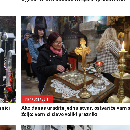
PRAVOSLAVLJE
enici
Ako danas uradite jednu stvar, ostvariće vam s
i
želje: Vernici slave veliki praznik!