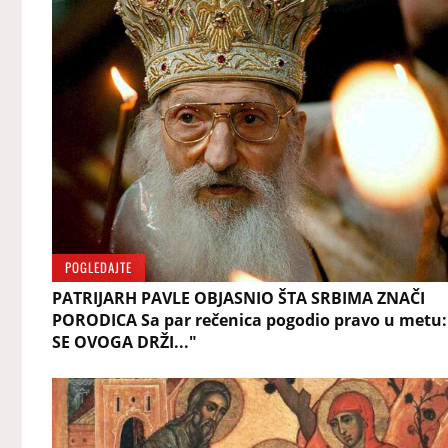
POGLEDAJTE
PATRIJARH PAVLE OBJASNIO ŠTA SRBIMA ZNAČI
PORODICA Sa par rečenica pogodio pravo u metu
SE OVOGA DRŽI..."