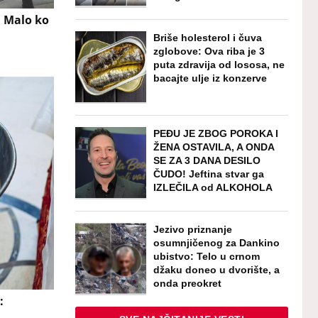
: Malo ko
Briše holesterol i čuva
zglobove: Ova riba je 3
puta zdravija od lososa, ne
bacajte ulje iz konzerve
PEĐU JE ZBOG POROKA I
ŽENA OSTAVILA, A ONDA
SE ZA 3 DANA DESILO
ČUDO! Jeftina stvar ga
IZLEČILA od ALKOHOLA
Jezivo priznanje
osumnjičenog za Dankino
ubistvo: Telo u crnom
džaku doneo u dvorište, a
onda preokret
: