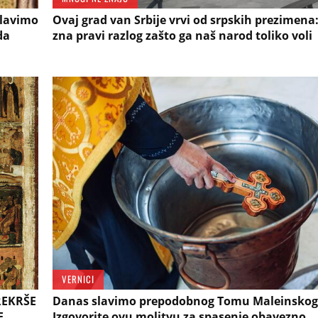
Slavimo
Ovaj grad van Srbije vrvi od srpskih prezimena
da
zna pravi razlog zašto ga naš narod toliko voli
VERNICI
REKRŠE
Danas slavimo prepodobnog Tomu Maleinskog
E
Izgovorite ovu molitvu za spasenje obavezno