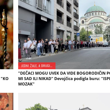
JEDNI ŽALE, A DRUGI...
"DEČACI MOGU UVEK DA VIDE BOGORODIČIN PO
: "KO
MI SAD ILI NIKAD" Devojčica podigla buru: "ISP
MOZAK"