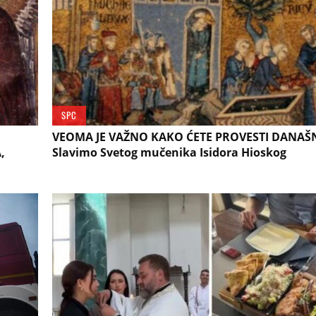
SPC
VEOMA JE VAŽNO KAKO ĆETE PROVESTI DANAŠN
,
Slavimo Svetog mučenika Isidora Hioskog