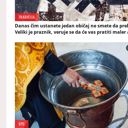
TRADICIJA
Danas čim ustanete jedan običaj ne smete da prek
Veliki je praznik, veruje se da će vas pratiti maler 
SPC