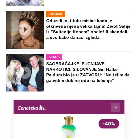
ZABAVA
Oduzeli joj titulu misice kada je
otkrivena njena velika tajna: Život Safije
iz "Sultanije Kosem" obeležili skandali,
a evo kako danas izgleda
STARS
SAOBRAĆAJKE, PUCNJAVE,
NARKOTICI, SILOVANJE Sin Halke
Paldum bio je u ZATVORU: "Ne želim da
ga vidim dok ne ode na lečenje"