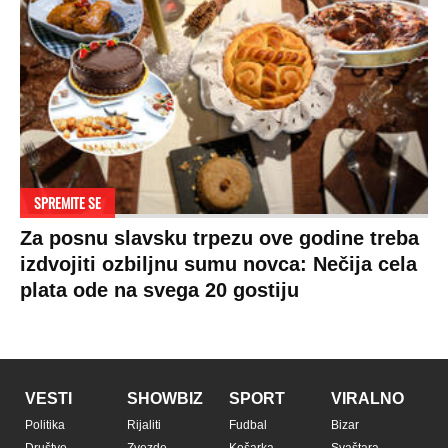
SPREMITE SE
Za posnu slavsku trpezu ove godine treba
izdvojiti ozbiljnu sumu novca: Nečija cela
plata ode na svega 20 gostiju
VESTI
SHOWBIZ
SPORT
VIRALNO
Politika
Rijaliti
Fudbal
Bizar