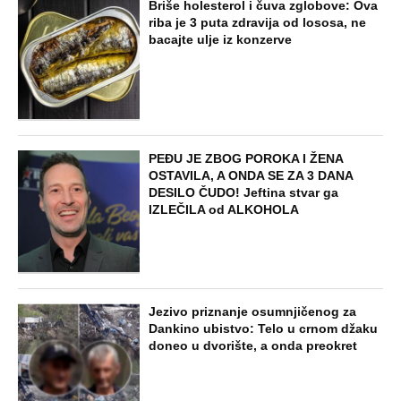
Briše holesterol i čuva zglobove: Ova
riba je 3 puta zdravija od lososa, ne
bacajte ulje iz konzerve
PEĐU JE ZBOG POROKA I ŽENA
OSTAVILA, A ONDA SE ZA 3 DANA
DESILO ČUDO! Jeftina stvar ga
IZLEČILA od ALKOHOLA
Jezivo priznanje osumnjičenog za
Dankino ubistvo: Telo u crnom džaku
doneo u dvorište, a onda preokret