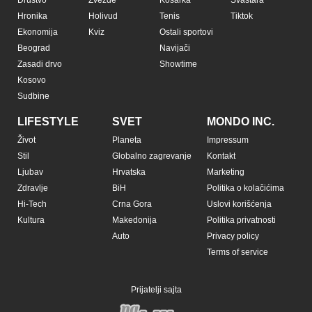
Društvo
Zvezde
Košarka
Svaštara
Hronika
Holivud
Tenis
Tiktok
Ekonomija
Kviz
Ostali sportovi
Beograd
Navijači
Zasadi drvo
Showtime
Kosovo
Sudbine
LIFESTYLE
SVET
MONDO INC.
Život
Planeta
Impressum
Stil
Globalno zagrevanje
Kontakt
Ljubav
Hrvatska
Marketing
Zdravlje
BiH
Politika o kolačićima
Hi-Tech
Crna Gora
Uslovi korišćenja
Kultura
Makedonija
Politika privatnosti
Auto
Privacy policy
Terms of service
Prijatelji sajta