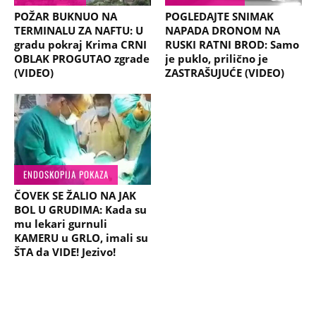
POŽAR BUKNUO NA
POGLEDAJTE SNIMAK
TERMINALU ZA NAFTU: U
NAPADA DRONOM NA
gradu pokraj Krima CRNI
RUSKI RATNI BROD: Samo
OBLAK PROGUTAO zgrade
je puklo, prilično je
(VIDEO)
ZASTRAŠUJUĆE (VIDEO)
ENDOSKOPIJA POKAZA
ČOVEK SE ŽALIO NA JAK
BOL U GRUDIMA: Kada su
mu lekari gurnuli
KAMERU u GRLO, imali su
ŠTA da VIDE! Jezivo!