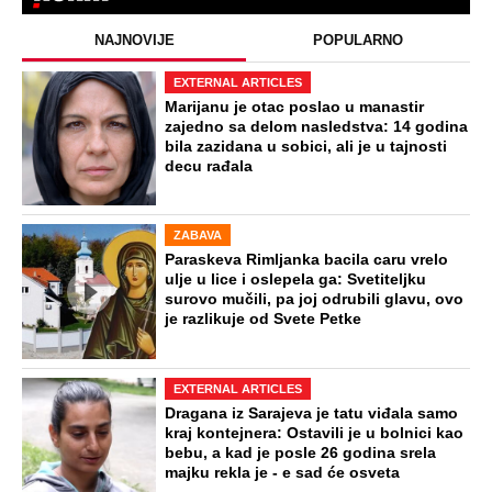
NAJNOVIJE
POPULARNO
EXTERNAL ARTICLES
Marijanu je otac poslao u manastir
zajedno sa delom nasledstva: 14 godina
bila zazidana u sobici, ali je u tajnosti
decu rađala
ZABAVA
Paraskeva Rimljanka bacila caru vrelo
ulje u lice i oslepela ga: Svetiteljku
surovo mučili, pa joj odrubili glavu, ovo
je razlikuje od Svete Petke
EXTERNAL ARTICLES
Dragana iz Sarajeva je tatu viđala samo
kraj kontejnera: Ostavili je u bolnici kao
bebu, a kad je posle 26 godina srela
majku rekla je - e sad će osveta