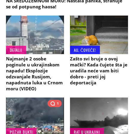
NA SREDOZEMNOM MORU: Nastala panika, strahuje
se od potpunog haosa!
DETALJI
AU, ČOVEČE!
Najmanje 2 osobe
Zašto svi bruje o ovoj
poginule u ukrajinskom
mački? Kada čujete šta je
napadu! Eksplozije
uradila neće vam biti
odzvanjale Rusijom,
dobro - preti joj
napadnuta luka u Crnom
deportacija
moru (VIDEO)
1
POŽAR BUKTI
RAT U UKRAJINI