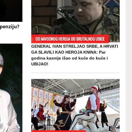
 penziju?
OD NAVODNOG HEROJA DO BRUTALNOG UBICE
GENERAL IVAN STRELJAO SRBE, A HRVATI
GA SLAVILI KAO HEROJA KNINA: Par
godina kasnije išao od kuće do kuće i
UBIJAO!