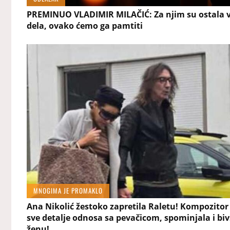
PREMINUO VLADIMIR MILAČIĆ: Za njim su ostala v
dela, ovako ćemo ga pamtiti
MNOGIMA JE PROMAKLO
Ana Nikolić žestoko zapretila Raletu! Kompozitor
sve detalje odnosa sa pevačicom, spominjala i bi
ženu!