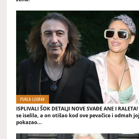
PUKLA LJUBAV
ISPLIVALI ŠOK DETALJI NOVE SVAĐE ANE I RALETA
se iselila, a on otišao kod ove pevačice i odmah jo
pokazao...