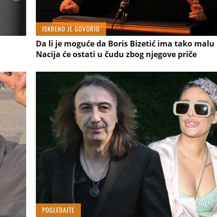
ISKRENO JE GOVORIO
Da li je moguće da Boris Bizetić ima tako malu
Nacija će ostati u čudu zbog njegove priče
POGLEDAJTE