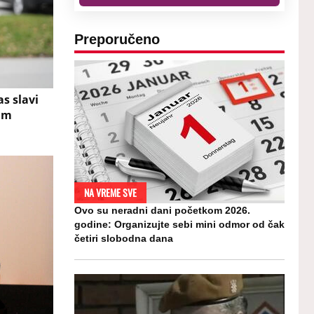
Preporučeno
s slavi
im
NA VREME SVE
Ovo su neradni dani početkom 2026.
godine: Organizujte sebi mini odmor od čak
četiri slobodna dana