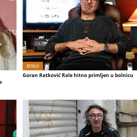
DETALJI
Goran Ratković Rale hitno primljen u bolnicu
e