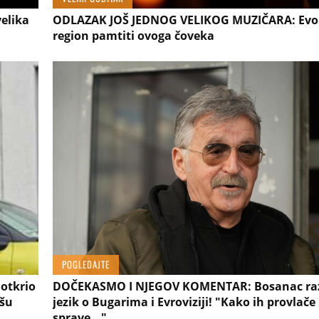
elika
ODLAZAK JOŠ JEDNOG VELIKOG MUZIČARA: Evo
region pamtiti ovoga čoveka
POGLEDAJTE
 otkrio
DOČEKASMO I NJEGOV KOMENTAR: Bosanac ra
všu
jezik o Bugarima i Evroviziji! "Kako ih provlače
sprave..."