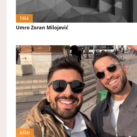
TUGA
Umro Zoran Milojević
DASA!