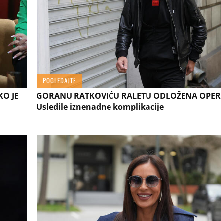
POGLEDAJTE
KO JE
GORANU RATKOVIĆU RALETU ODLOŽENA OPERA
Usledile iznenadne komplikacije