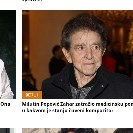
DETALJI
! Ona
Milutin Popović Zahar zatražio medicinsku po
j
u kakvom je stanju čuveni kompozitor