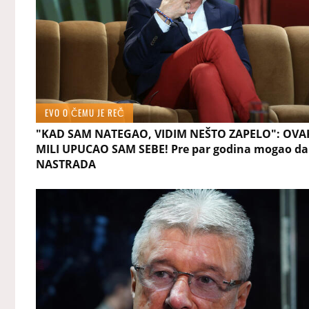
EVO O ČEMU JE REČ
"KAD SAM NATEGAO, VIDIM NEŠTO ZAPELO": OVA
MILI UPUCAO SAM SEBE! Pre par godina mogao da
NASTRADA