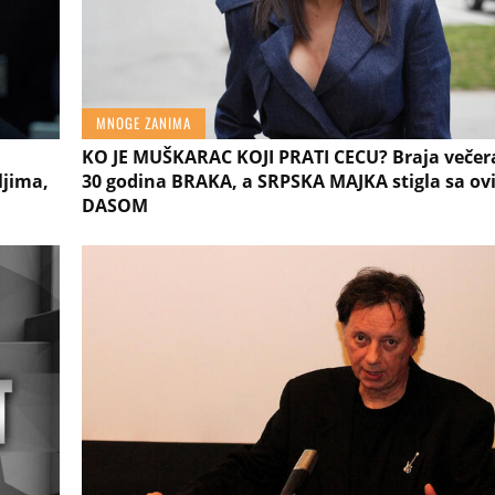
MNOGE ZANIMA
KO JE MUŠKARAC KOJI PRATI CECU? Braja večera
ljima,
30 godina BRAKA, a SRPSKA MAJKA stigla sa ov
DASOM