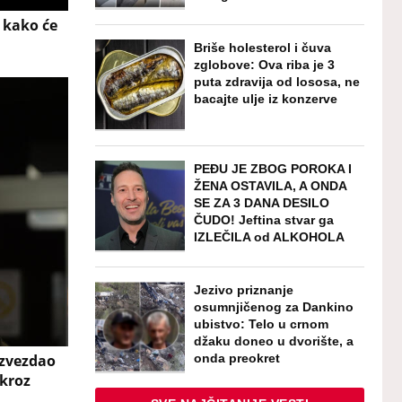
 kako će
Briše holesterol i čuva
zglobove: Ova riba je 3
puta zdravija od lososa, ne
bacajte ulje iz konzerve
PEĐU JE ZBOG POROKA I
ŽENA OSTAVILA, A ONDA
SE ZA 3 DANA DESILO
ČUDO! Jeftina stvar ga
IZLEČILA od ALKOHOLA
Jezivo priznanje
osumnjičenog za Dankino
ubistvo: Telo u crnom
džaku doneo u dvorište, a
onda preokret
zvezdao
 kroz