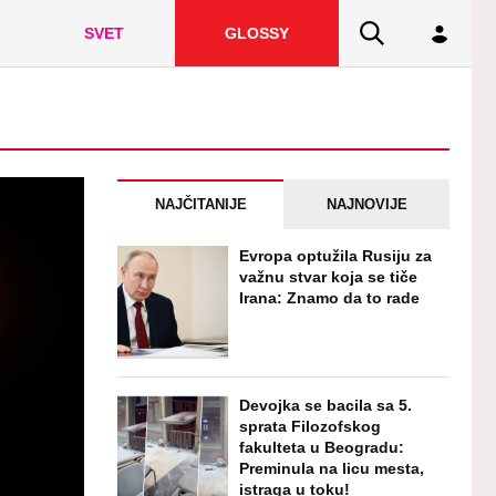
SVET
GLOSSY
NAJČITANIJE
NAJNOVIJE
Evropa optužila Rusiju za
važnu stvar koja se tiče
Irana: Znamo da to rade
Devojka se bacila sa 5.
sprata Filozofskog
fakulteta u Beogradu:
Preminula na licu mesta,
istraga u toku!