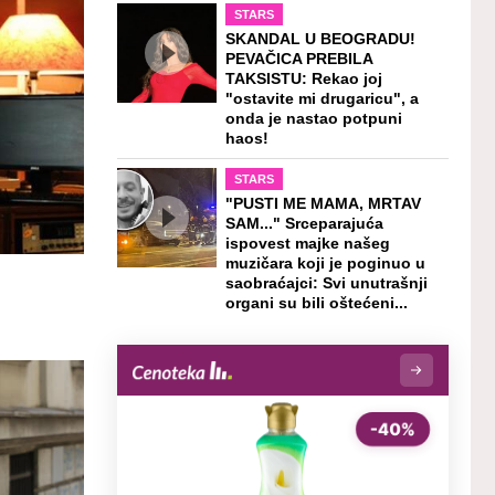
STARS
SKANDAL U BEOGRADU!
PEVAČICA PREBILA
TAKSISTU: Rekao joj
"ostavite mi drugaricu", a
onda je nastao potpuni
haos!
STARS
"PUSTI ME MAMA, MRTAV
SAM..." Srceparajuća
ispovest majke našeg
muzičara koji je poginuo u
saobraćajci: Svi unutrašnji
organi su bili oštećeni...