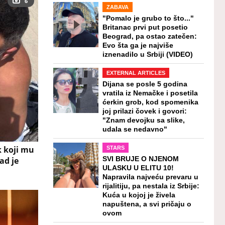
6
ZABAVA
"Pomalo je grubo to što..."
Britanac prvi put posetio
Beograd, pa ostao zatečen:
Evo šta ga je najviše
iznenadilo u Srbiji (VIDEO)
EXTERNAL ARTICLES
Dijana se posle 5 godina
vratila iz Nemačke i posetila
ćerkin grob, kod spomenika
joj prilazi čovek i govori:
"Znam devojku sa slike,
udala se nedavno"
 koji mu
STARS
ad je
SVI BRUJE O NJENOM
ULASKU U ELITU 10!
Napravila najveću prevaru u
rijalitiju, pa nestala iz Srbije:
Kuća u kojoj je živela
napuštena, a svi pričaju o
ovom