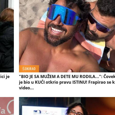
ŠOKIRAO
ci je
"BIO JE SA MUŽEM A DETE MU RODILA...": Čovek
je bio u KUĆI otkrio pravu ISTINU! Frapirao se k
video...