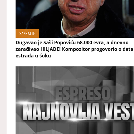
SAZNAJTE
Dugavao je Saši Popoviću 68.000 evra, a dnevno
zarađivao HILJADE! Kompozitor progovorio o deta
estrada u šoku