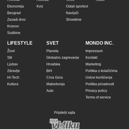
Ekonomija
Kviz
Ostali sportovi
Beograd
Navijači
Zasadi drvo
Showtime
Kosovo
Sudbine
LIFESTYLE
SVET
MONDO INC.
Život
Planeta
Impressum
Stil
Globalno zagrevanje
Kontakt
Ljubav
Hrvatska
Marketing
Zdravlje
BiH
Politika o kolačićima
Hi-Tech
Crna Gora
Uslovi korišćenja
Kultura
Makedonija
Politika privatnosti
Auto
Privacy policy
Terms of service
Prijatelji sajta