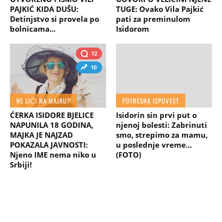
PAJKIĆ KIDA DUŠU:
TUGE: Ovako Vila Pajkić
Detinjstvo si provela po
pati za preminulom
bolnicama...
Isidorom
12
10
NE LIČI NA MAJKU?
POTRESNA ISPOVEST
ĆERKA ISIDORE BJELICE
Isidorin sin prvi put o
NAPUNILA 18 GODINA,
njenoj bolesti: Zabrinuti
MAJKA JE NAJZAD
smo, strepimo za mamu,
POKAZALA JAVNOSTI:
u poslednje vreme...
Njeno IME nema niko u
(FOTO)
Srbiji!