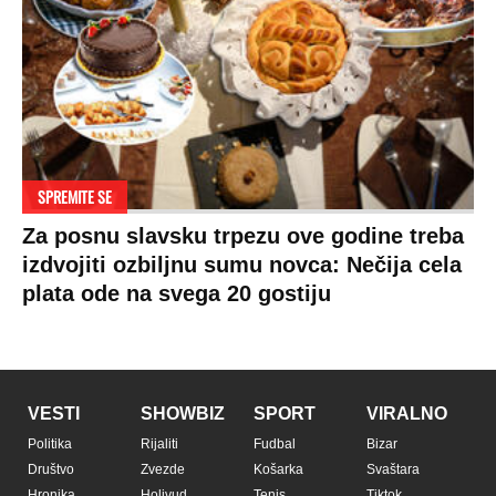
SPREMITE SE
Za posnu slavsku trpezu ove godine treba
izdvojiti ozbiljnu sumu novca: Nečija cela
plata ode na svega 20 gostiju
VESTI
SHOWBIZ
SPORT
VIRALNO
Politika
Rijaliti
Fudbal
Bizar
Društvo
Zvezde
Košarka
Svaštara
Hronika
Holivud
Tenis
Tiktok