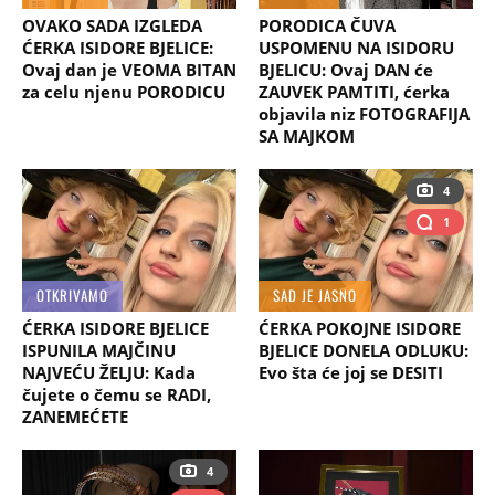
OVAKO SADA IZGLEDA
PORODICA ČUVA
ĆERKA ISIDORE BJELICE:
USPOMENU NA ISIDORU
Ovaj dan je VEOMA BITAN
BJELICU: Ovaj DAN će
za celu njenu PORODICU
ZAUVEK PAMTITI, ćerka
objavila niz FOTOGRAFIJA
SA MAJKOM
4
1
OTKRIVAMO
SAD JE JASNO
ĆERKA ISIDORE BJELICE
ĆERKA POKOJNE ISIDORE
ISPUNILA MAJČINU
BJELICE DONELA ODLUKU:
NAJVEĆU ŽELJU: Kada
Evo šta će joj se DESITI
čujete o čemu se RADI,
ZANEMEĆETE
4