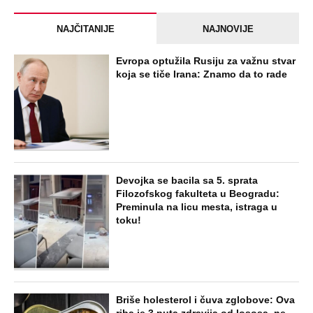
NAJČITANIJE
NAJNOVIJE
Evropa optužila Rusiju za važnu stvar
koja se tiče Irana: Znamo da to rade
Devojka se bacila sa 5. sprata
Filozofskog fakulteta u Beogradu:
Preminula na licu mesta, istraga u
toku!
Briše holesterol i čuva zglobove: Ova