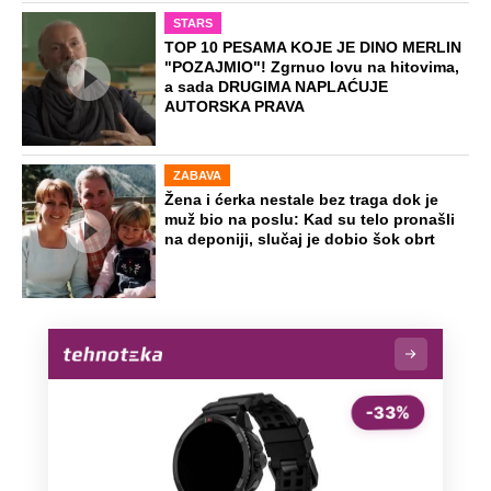
STARS
TOP 10 PESAMA KOJE JE DINO MERLIN
"POZAJMIO"! Zgrnuo lovu na hitovima,
a sada DRUGIMA NAPLAĆUJE
AUTORSKA PRAVA
ZABAVA
Žena i ćerka nestale bez traga dok je
muž bio na poslu: Kad su telo pronašli
na deponiji, slučaj je dobio šok obrt