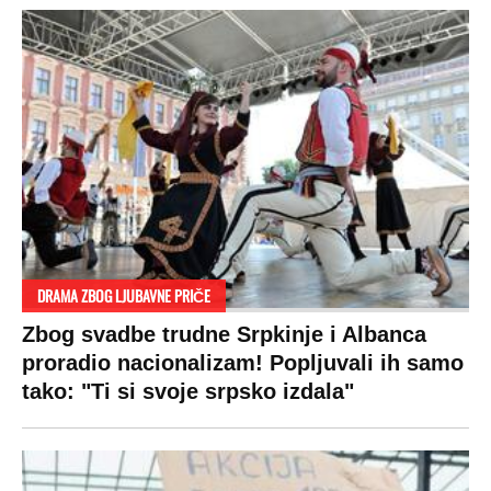
DRAMA ZBOG LJUBAVNE PRIČE
Zbog svadbe trudne Srpkinje i Albanca
proradio nacionalizam! Popljuvali ih samo
tako: "Ti si svoje srpsko izdala"