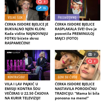
3
15
VELIKI ŠOK
PREEMOTIVNO
ĆERKA ISIDORE BJELICE JE
ĆERKA ISIDORE BJELICE
BUKVALNO NJEN KLON:
RASPLAKALA SVE! Ovo je
Kada vidite NAJNOVNIJU
posvetila PREMINULOJ
FOTKU bićete skroz
MAJCI (FOTO)
RASPAMEĆENI!
7
2
KONTRAŠOU!
GENI SU ČUDO
VILA I LAV PAJKIĆ U
ĆERKA ISIDORE BJELICE
EMISIJI KONTRA ŠOU
NASTAVILA PORODIČNU
VEČERAS U 22.50 ČASOVA
TRADICIJU: "Mama bi bila
NA KURIR TELEVIZIJI!
ponosna na mene!"