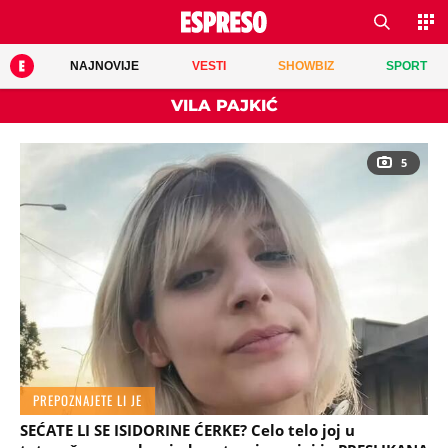
NAJNOVIJE
VESTI
SHOWBIZ
SPORT
VILA PAJKIĆ
5
PREPOZNAJETE LI JE
SEĆATE LI SE ISIDORINE ĆERKE? Celo telo joj u