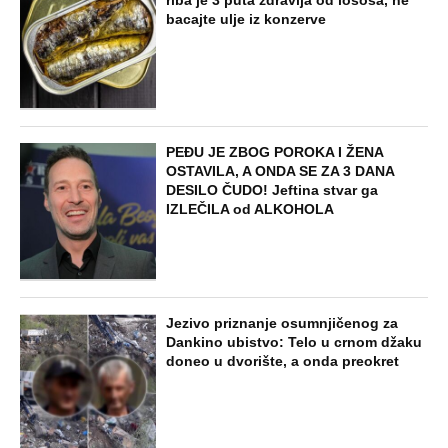
riba je 3 puta zdravija od lososa, ne
bacajte ulje iz konzerve
PEĐU JE ZBOG POROKA I ŽENA
OSTAVILA, A ONDA SE ZA 3 DANA
DESILO ČUDO! Jeftina stvar ga
IZLEČILA od ALKOHOLA
Jezivo priznanje osumnjičenog za
Dankino ubistvo: Telo u crnom džaku
doneo u dvorište, a onda preokret