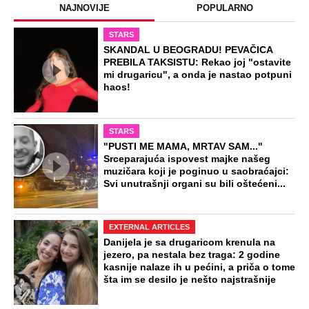
NAJNOVIJE
POPULARNO
STARS
SKANDAL U BEOGRADU! PEVAČICA
PREBILA TAKSISTU: Rekao joj "ostavite
mi drugaricu", a onda je nastao potpuni
haos!
STARS
"PUSTI ME MAMA, MRTAV SAM..."
Srceparajuća ispovest majke našeg
muzičara koji je poginuo u saobraćajci:
Svi unutrašnji organi su bili oštećeni...
EXTERNAL ARTICLES
Danijela je sa drugaricom krenula na
jezero, pa nestala bez traga: 2 godine
kasnije nalaze ih u pećini, a priča o tome
šta im se desilo je nešto najstrašnije