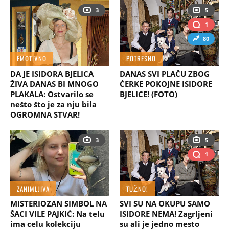
3
5
1
80
EMOTIVNO
POTRESNO
DA JE ISIDORA BJELICA
DANAS SVI PLAČU ZBOG
ŽIVA DANAS BI MNOGO
ĆERKE POKOJNE ISIDORE
PLAKALA: Ostvarilo se
BJELICE! (FOTO)
nešto što je za nju bila
OGROMNA STVAR!
3
5
1
ZANIMLJIVA
TUŽNO!
MISTERIOZAN SIMBOL NA
SVI SU NA OKUPU SAMO
ŠACI VILE PAJKIĆ: Na telu
ISIDORE NEMA! Zagrljeni
ima celu kolekciju
su ali je jedno mesto