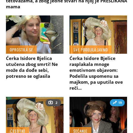
tetovažama, a zbog jedne stvari na njoj je PRESLIKANA
mama
OPROSTILA SE
SVE PODELILA JAVNO
Ćerka Isidore Bjelica
Ćerka Isidore Bjelice
utučena zbog smrti! Ne
rasplakala mnoge
može da dođe sebi,
emotivnom objavom:
potresno se oglasila
Podelila uspomenu sa
majkom, pa uputila ove
reči...
2
19
ČESTITKE
SEĆANJE