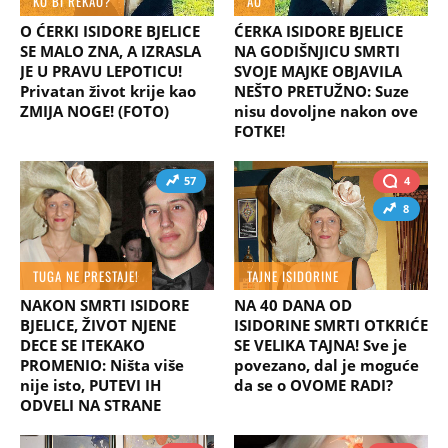
KO BI REKAO?
AU
O ĆERKI ISIDORE BJELICE
ĆERKA ISIDORE BJELICE
SE MALO ZNA, A IZRASLA
NA GODIŠNJICU SMRTI
JE U PRAVU LEPOTICU!
SVOJE MAJKE OBJAVILA
Privatan život krije kao
NEŠTO PRETUŽNO: Suze
ZMIJA NOGE! (FOTO)
nisu dovoljne nakon ove
FOTKE!
57
4
8
TUGA NE PRESTAJE!
TAJNE ISIDORINE
NAKON SMRTI ISIDORE
NA 40 DANA OD
BJELICE, ŽIVOT NJENE
ISIDORINE SMRTI OTKRIĆE
DECE SE ITEKAKO
SE VELIKA TAJNA! Sve je
PROMENIO: Ništa više
povezano, dal je moguće
nije isto, PUTEVI IH
da se o OVOME RADI?
ODVELI NA STRANE