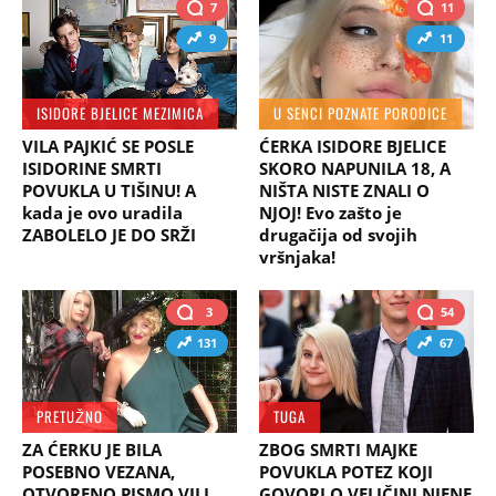
7
11
9
11
ISIDORE BJELICE MEZIMICA
U SENCI POZNATE PORODICE
VILA PAJKIĆ SE POSLE
ĆERKA ISIDORE BJELICE
ISIDORINE SMRTI
SKORO NAPUNILA 18, A
POVUKLA U TIŠINU! A
NIŠTA NISTE ZNALI O
kada je ovo uradila
NJOJ! Evo zašto je
ZABOLELO JE DO SRŽI
drugačija od svojih
vršnjaka!
3
54
131
67
PRETUŽNO
TUGA
ZA ĆERKU JE BILA
ZBOG SMRTI MAJKE
POSEBNO VEZANA,
POVUKLA POTEZ KOJI
OTVORENO PISMO VILI
GOVORI O VELIČINI NJENE