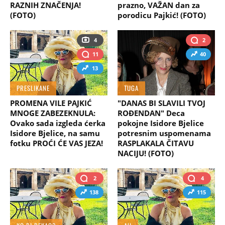
RAZNIH ZNAČENJA!
prazno, VAŽAN dan za
(FOTO)
porodicu Pajkić! (FOTO)
4
2
11
40
13
PRESLIKANE
TUGA
PROMENA VILE PAJKIĆ
"DANAS BI SLAVILI TVOJ
MNOGE ZABEZEKNULA:
ROĐENDAN" Deca
Ovako sada izgleda ćerka
pokojne Isidore Bjelice
Isidore Bjelice, na samu
potresnim uspomenama
fotku PROĆI ĆE VAS JEZA!
RASPLAKALA ČITAVU
NACIJU! (FOTO)
2
4
138
115