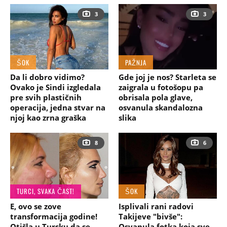
3
3
ŠOK
PAŽNJA
Da li dobro vidimo?
Gde joj je nos? Starleta se
Ovako je Sindi izgledala
zaigrala u fotošopu pa
pre svih plastičnih
obrisala pola glave,
operacija, jedna stvar na
osvanula skandalozna
njoj kao zrna graška
slika
8
6
TURCI, SVAKA ČAST!
ŠOK
E, ovo se zove
Isplivali rani radovi
transformacija godine!
Takijeve "bivše":
Otišla u Tursku da se
Osvanula fotka koja sve