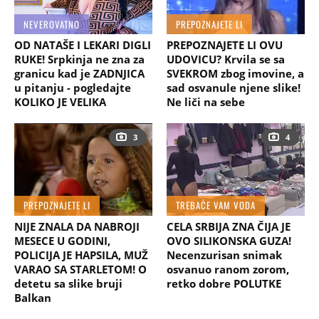
NEVEROVATNO
PREPOZNAJETE LI
OD NATAŠE I LEKARI DIGLI
PREPOZNAJETE LI OVU
RUKE! Srpkinja ne zna za
UDOVICU? Krvila se sa
granicu kad je ZADNJICA
SVEKROM zbog imovine, a
u pitanju - pogledajte
sad osvanule njene slike!
KOLIKO JE VELIKA
Ne liči na sebe
3
4
PREPOZNAJETE LI
TREBAĆE VAM VODA
NIJE ZNALA DA NABROJI
CELA SRBIJA ZNA ČIJA JE
MESECE U GODINI,
OVO SILIKONSKA GUZA!
POLICIJA JE HAPSILA, MUŽ
Necenzurisan snimak
VARAO SA STARLETOM! O
osvanuo ranom zorom,
detetu sa slike bruji
retko dobre POLUTKE
Balkan