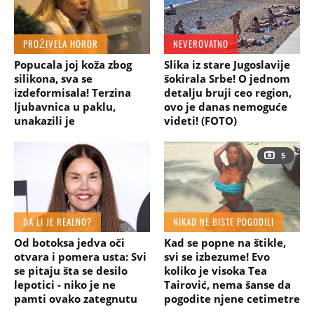
PROŽIVELA HOROR
NEVEROVATNO
Popucala joj koža zbog
Slika iz stare Jugoslavije
silikona, sva se
šokirala Srbe! O jednom
izdeformisala! Terzina
detalju bruji ceo region,
ljubavnica u paklu,
ovo je danas nemoguće
unakazili je
videti! (FOTO)
5
DA LI JE REALNO?
NIKAD NE BISTE POGODILI
Od botoksa jedva oči
Kad se popne na štikle,
otvara i pomera usta: Svi
svi se izbezume! Evo
se pitaju šta se desilo
koliko je visoka Tea
lepotici - niko je ne
Tairović, nema šanse da
pamti ovako zategnutu
pogodite njene cetimetre