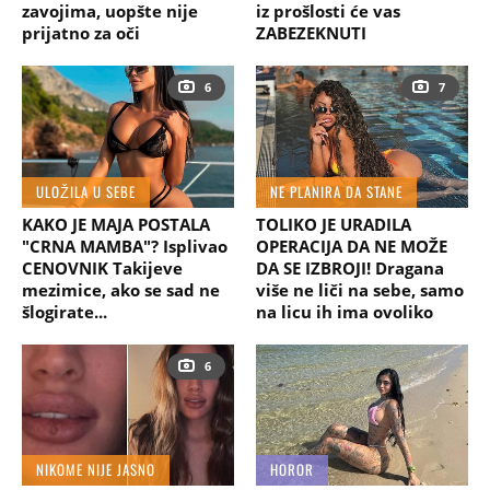
zavojima, uopšte nije
iz prošlosti će vas
prijatno za oči
ZABEZEKNUTI
6
7
ULOŽILA U SEBE
NE PLANIRA DA STANE
KAKO JE MAJA POSTALA
TOLIKO JE URADILA
"CRNA MAMBA"? Isplivao
OPERACIJA DA NE MOŽE
CENOVNIK Takijeve
DA SE IZBROJI! Dragana
mezimice, ako se sad ne
više ne liči na sebe, samo
šlogirate...
na licu ih ima ovoliko
6
NIKOME NIJE JASNO
HOROR