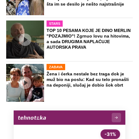
šta im se desilo je nešto najstrašnije
STARS
TOP 10 PESAMA KOJE JE DINO MERLIN
"POZAJMIO"! Zgrnuo lovu na hitovima,
a sada DRUGIMA NAPLAĆUJE
AUTORSKA PRAVA
ZABAVA
Žena i ćerka nestale bez traga dok je
muž bio na poslu: Kad su telo pronašli
na deponiji, slučaj je dobio šok obrt