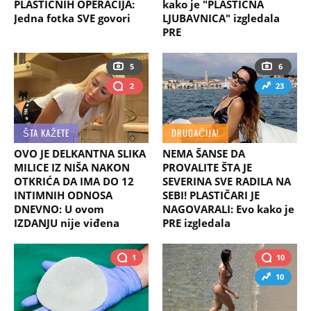
PLASTIČNIH OPERACIJA:
kako je "PLASTIČNA
Jedna fotka SVE govori
LJUBAVNICA" izgledala
PRE
5
6
2
23
ŠTA KAŽETE
DRUGAČIJA!
OVO JE DELKANTNA SLIKA
NEMA ŠANSE DA
MILICE IZ NIŠA NAKON
PROVALITE ŠTA JE
OTKRIĆA DA IMA DO 12
SEVERINA SVE RADILA NA
INTIMNIH ODNOSA
SEBI! PLASTIČARI JE
DNEVNO: U ovom
NAGOVARALI: Evo kako je
IZDANJU nije viđena
PRE izgledala
1
10
10