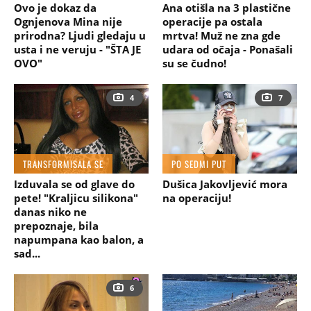
Ovo je dokaz da
Ana otišla na 3 plastične
Ognjenova Mina nije
operacije pa ostala
prirodna? Ljudi gledaju u
mrtva! Muž ne zna gde
usta i ne veruju - "ŠTA JE
udara od očaja - Ponašali
OVO"
su se čudno!
4
7
TRANSFORMISALA SE
PO SEDMI PUT
Izduvala se od glave do
Dušica Jakovljević mora
pete! "Kraljicu silikona"
na operaciju!
danas niko ne
prepoznaje, bila
napumpana kao balon, a
sad...
6