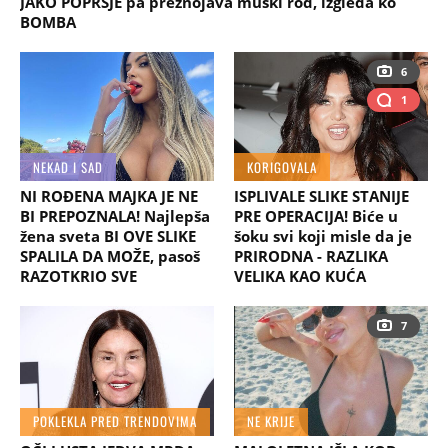
JAKO POPRSJE pa preznojava muški rod, izgleda ko
BOMBA
6
1
NEKAD I SAD
KORIGOVALA
NI ROĐENA MAJKA JE NE
ISPLIVALE SLIKE STANIJE
BI PREPOZNALA! Najlepša
PRE OPERACIJA! Biće u
žena sveta BI OVE SLIKE
šoku svi koji misle da je
SPALILA DA MOŽE, pasoš
PRIRODNA - RAZLIKA
RAZOTKRIO SVE
VELIKA KAO KUĆA
7
POKLEKLA PRED TRENDOVIMA
NE KRIJE