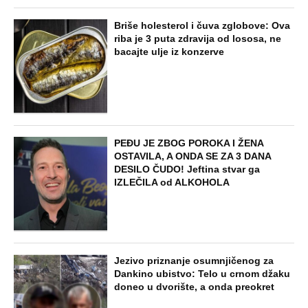
Briše holesterol i čuva zglobove: Ova
riba je 3 puta zdravija od lososa, ne
bacajte ulje iz konzerve
PEĐU JE ZBOG POROKA I ŽENA
OSTAVILA, A ONDA SE ZA 3 DANA
DESILO ČUDO! Jeftina stvar ga
IZLEČILA od ALKOHOLA
Jezivo priznanje osumnjičenog za
Dankino ubistvo: Telo u crnom džaku
doneo u dvorište, a onda preokret