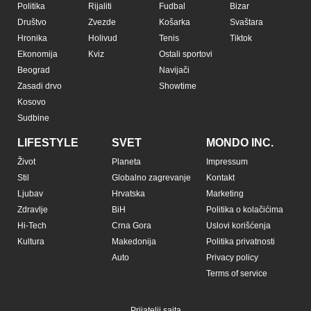
Politika
Rijaliti
Fudbal
Bizar
Društvo
Zvezde
Košarka
Svaštara
Hronika
Holivud
Tenis
Tiktok
Ekonomija
Kviz
Ostali sportovi
Beograd
Navijači
Zasadi drvo
Showtime
Kosovo
Sudbine
LIFESTYLE
SVET
MONDO INC.
Život
Planeta
Impressum
Stil
Globalno zagrevanje
Kontakt
Ljubav
Hrvatska
Marketing
Zdravlje
BiH
Politika o kolačićima
Hi-Tech
Crna Gora
Uslovi korišćenja
Kultura
Makedonija
Politika privatnosti
Auto
Privacy policy
Terms of service
Prijatelji sajta