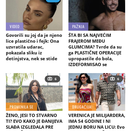
VIDEO
PAŽNJA
Govorili su joj da je njeno
ŠTA BI SA NAJVEĆIM
lice plastično i fejk: Ona
FRAJEROM MEĐU
uzvratila udarac,
GLUMCIMA? Tvrde da su
pokazala sliku iz
ga PLASTIČNE OPERACIJE
detinjstva, nek se stide
upropastile do bola,
IZDEFORMISAO se
6
6
PROMENILA SE
DRUGAČIJA!
ŽENO, JESI TO STVARNO
VERENICA JE MILIJARDERA,
TI? EVO KAKO JE ĐANIJEVA
IMA 54 GODINE I NI
SLAĐA IZGLEDALA PRE
JEDNU BORU NA LICU: Evo