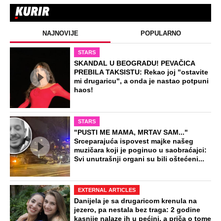
NAJNOVIJE
POPULARNO
STARS
SKANDAL U BEOGRADU! PEVAČICA
PREBILA TAKSISTU: Rekao joj "ostavite
mi drugaricu", a onda je nastao potpuni
haos!
STARS
"PUSTI ME MAMA, MRTAV SAM..."
Srceparajuća ispovest majke našeg
muzičara koji je poginuo u saobraćajci:
Svi unutrašnji organi su bili oštećeni...
EXTERNAL ARTICLES
Danijela je sa drugaricom krenula na
jezero, pa nestala bez traga: 2 godine
kasnije nalaze ih u pećini, a priča o tome