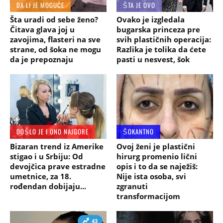
DA LI JE MOGUĆE
ŠTA JE OVO
Šta uradi od sebe ženo?
Ovako je izgledala
Čitava glava joj u
bugarska princeza pre
zavojima, flasteri na sve
svih plastičnih operacija:
strane, od šoka ne mogu
Razlika je tolika da ćete
da je prepoznaju
pasti u nesvest, šok
DOŠLO JE I ONO NAJGORE
ŠOKANTNO
Bizaran trend iz Amerike
Ovoj ženi je plastični
stigao i u Srbiju: Od
hirurg promenio lični
devojčica prave estradne
opis i to da se naježiš:
umetnice, za 18.
Nije ista osoba, svi
rođendan dobijaju...
zgranuti
transformacijom
43