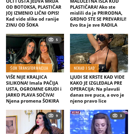
OČI I USTA JEDVA MRDA
MALOLETNA IŠLA KOD
OD BOTOKSA, PLASTIČAR
PLASTIČARA! Ako ste
JOJ IZMENIO LIČNI OPIS!
mislili da je PRIRODNA,
Kad vide slike od ranije
GRDNO STE SE PREVARILI!
ZINU OD ŠOKA
Evo šta je sve RADILA
5
ŠOK TRANSFORMACIJA
NEKAD I SAD
VIŠE NIJE KRALJICA
LJUDI SE KRSTE KAD VIDE
SILIKONA! Imala PAČIJA
KAKO JE IZGLEDALA PRE
USTA, OGROMNE GRUDI i
OPERACIJA: Na plavuši
JARKO PLAVA SOČIVA!
danas sve puca, a ovo je
Njena promena ŠOKIRA
njeno pravo lice
9
3