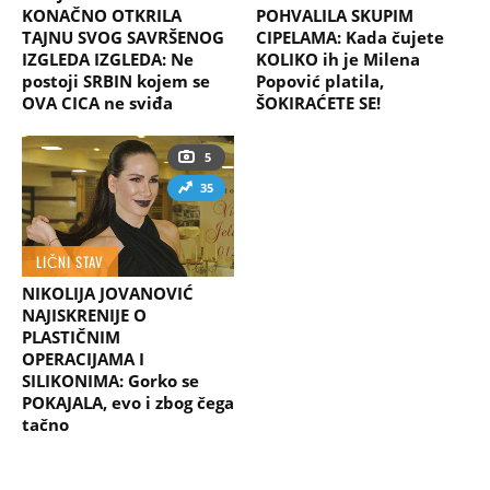
KONAČNO OTKRILA
POHVALILA SKUPIM
TAJNU SVOG SAVRŠENOG
CIPELAMA: Kada čujete
IZGLEDA IZGLEDA: Ne
KOLIKO ih je Milena
postoji SRBIN kojem se
Popović platila,
OVA CICA ne sviđa
ŠOKIRAĆETE SE!
5
35
LIČNI STAV
NIKOLIJA JOVANOVIĆ
NAJISKRENIJE O
PLASTIČNIM
OPERACIJAMA I
SILIKONIMA: Gorko se
POKAJALA, evo i zbog čega
tačno