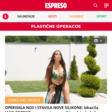
NAJNOVIJE
VESTI
SHOWBIZ
SPORT
PLASTIČNE OPERACIJE
5
ISTAKLA JAKE ATRIBUTE
OPERISALA NOS I STAVILA NOVE SILIKONE: Izbacila