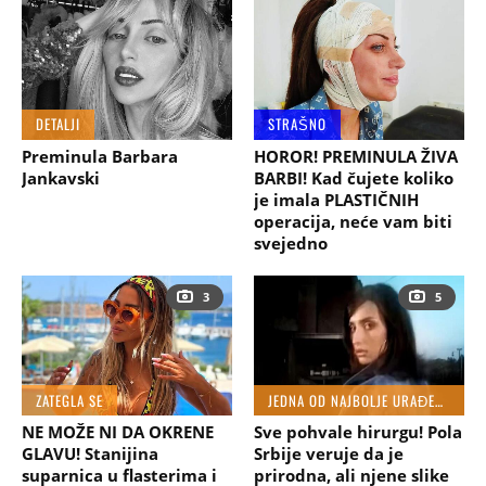
DETALJI
STRAŠNO
Preminula Barbara
HOROR! PREMINULA ŽIVA
Jankavski
BARBI! Kad čujete koliko
je imala PLASTIČNIH
operacija, neće vam biti
svejedno
3
5
ZATEGLA SE
JEDNA OD NAJBOLJE URAĐENIH
NE MOŽE NI DA OKRENE
Sve pohvale hirurgu! Pola
GLAVU! Stanijina
Srbije veruje da je
suparnica u flasterima i
prirodna, ali njene slike