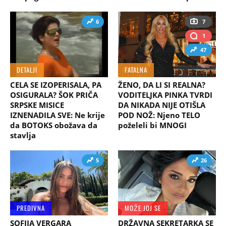
6
7
1
47
DETALJI
FATALNA
CELA SE IZOPERISALA, PA
ŽENO, DA LI SI REALNA?
OSIGURALA? ŠOK PRIČA
VODITELJKA PINKA TVRDI
SRPSKE MISICE
DA NIKADA NIJE OTIŠLA
IZNENADILA SVE: Ne krije
POD NOŽ: Njeno TELO
da BOTOKS obožava da
poželeli bi MNOGI
stavlja
5
26
PREDIVNA
MOŽE JOJ SE
SOFIJA VERGARA
DRŽAVNA SEKRETARKA SE