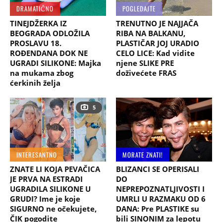
DRAMATIČNO
POGLEDAJTE
TINEJDŽERKA IZ
TRENUTNO JE NAJJAČA
BEOGRADA ODLOŽILA
RIBA NA BALKANU,
PROSLAVU 18.
PLASTIČAR JOJ URADIO
ROĐENDANA DOK NE
CELO LICE: Kad vidite
UGRADI SILIKONE: Majka
njene SLIKE PRE
na mukama zbog
doživećete FRAS
ćerkinih želja
5
INTERESANTNO
MORATE ZNATI!
ZNATE LI KOJA PEVAČICA
BLIZANCI SE OPERISALI
JE PRVA NA ESTRADI
DO
UGRADILA SILIKONE U
NEPREPOZNATLJIVOSTI I
GRUDI? Ime je koje
UMRLI U RAZMAKU OD 6
SIGURNO ne očekujete,
DANA: Pre PLASTIKE su
ČIK pogodite
bili SINONIM za lepotu