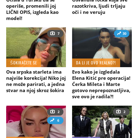
operiše, promenili joj
razotkriva, ljudi trljaju
LIČNI OPIS, izgleda kao
oči i ne veruju
model!
7
30
ŠOKIRAĆETE SE
DA LI JE OVO REALNO?!
Ova srpska starleta ima
Evo kako je izgledala
najviše korekcija! Niko joj
Elena Kitić pre operacija!
ne može parirati, a jedna
Ćerka Mileta i Marte
stvar na njoj skroz šokira
gotovo neprepoznatljiva,
sve ovo je radila?!
2
2
6