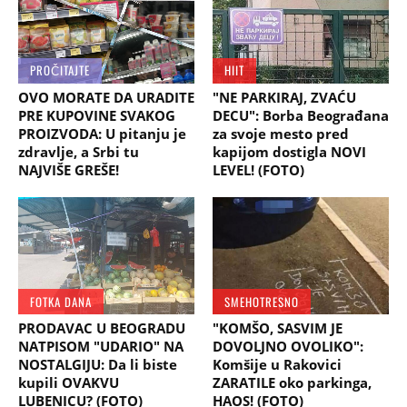
PROČITAJTE
HIIT
OVO MORATE DA URADITE
"NE PARKIRAJ, ZVAĆU
PRE KUPOVINE SVAKOG
DECU": Borba Beograđana
PROIZVODA: U pitanju je
za svoje mesto pred
zdravlje, a Srbi tu
kapijom dostigla NOVI
NAJVIŠE GREŠE!
LEVEL! (FOTO)
FOTKA DANA
SMEHOTRESNO
PRODAVAC U BEOGRADU
"KOMŠO, SASVIM JE
NATPISOM "UDARIO" NA
DOVOLJNO OVOLIKO":
NOSTALGIJU: Da li biste
Komšije u Rakovici
kupili OVAKVU
ZARATILE oko parkinga,
LUBENICU? (FOTO)
HAOS! (FOTO)