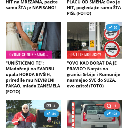
HIT na MREŽAMA, pazite
PLAČU OD SMEHA: Ovo je
samo ŠTA je NAPISANO!
HIT, pogledajte samo ŠTA
PIŠE (FOTO)
20
OVOME SE NIJE NADAO...
DA LI JE MOGUĆE?!
"UNIŠTIĆEMO TE":
"OVO KAO BORAT DA JE
Mladoženji na SVADBU
PRAVIO": Natpis na
upala HORDA BIVŠIH,
granici Srbije i Rumunije
priredile mu NEVIĐENI
nasmejao SVE do SUZA,
PAKAO, mlada ZANEMELA
evo zašto! (FOTO)
(FOTO)
4
1
84
108