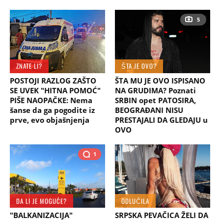
5
ZNATE LI?
ŠTA JE OVO?
POSTOJI RAZLOG ZAŠTO
ŠTA MU JE OVO ISPISANO
SE UVEK "HITNA POMOĆ"
NA GRUDIMA? Poznati
PIŠE NAOPAČKE: Nema
SRBIN opet PATOSIRA,
šanse da ga pogodite iz
BEOGRAĐANI NISU
prve, evo objašnjenja
PRESTAJALI DA GLEDAJU u
OVO
1
DA LI JE MOGUĆE?
ODLUČILA
"BALKANIZACIJA"
SRPSKA PEVAČICA ŽELI DA