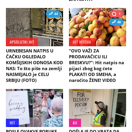
44
1
48
APSOLUTNI HIT
HIT HITOVA
URNEBESAN NATPIS U
"OVO VAŽI ZA
ČAČKU OGLEDALO
PRODAVAČICU ILI
KOMŠIJSKIH ODNOSA KOD
BRESKVU?": Hit natpis na
NAS: To što piše na zemlji
pijaci zbog kog ćete
NASMEJALO je CELU
PLAKATI OD SMEHA, a
SRBIJU (FOTO)
naročito ŽENE! VIDEO
HIT
AU
POSLE OVAKVE PORUKE
DOŠLA JE DO VRATA DA