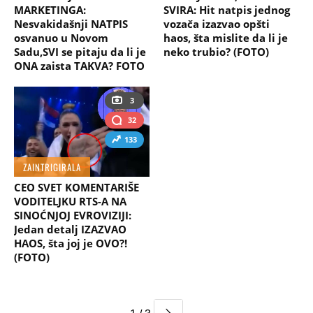
MARKETINGA:
SVIRA: Hit natpis jednog
Nesvakidašnji NATPIS
vozača izazvao opšti
osvanuo u Novom
haos, šta mislite da li je
Sadu,SVI se pitaju da li je
neko trubio? (FOTO)
ONA zaista TAKVA? FOTO
3
32
133
ZAINTRIGIRALA
CEO SVET KOMENTARIŠE
VODITELJKU RTS-A NA
SINOĆNJOJ EVROVIZIJI:
Jedan detalj IZAZVAO
HAOS, šta joj je OVO?!
(FOTO)