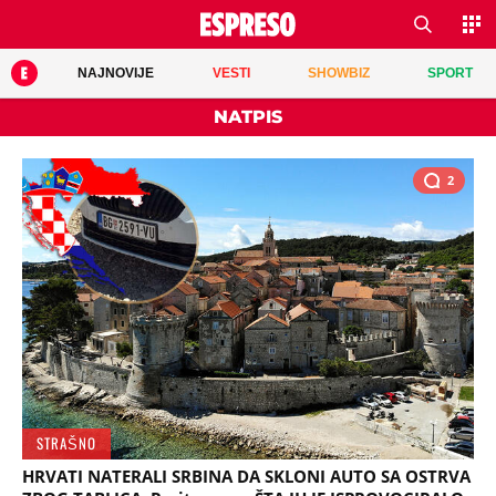
NAJNOVIJE
VESTI
SHOWBIZ
SPORT
NATPIS
2
STRAŠNO
HRVATI NATERALI SRBINA DA SKLONI AUTO SA OSTRVA