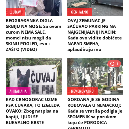
LJUBAV
GENIJALNO
BEOGRAĐANKA DIGLA
OVAJ ZEMUNAC JE
SRBIJU NA NOGE: Sa ovom
SAČUVAO PARKING NA
curom NEMA ŠALE,
NAJGENIJALNIJI NAČIN:
momci nisu mogli da
Kada ovo vidite dobićete
SKINU POGLED, evo i
NAPAD SMEHA,
ZAŠTO (VIDEO)
aplaudiraju mu
1
AHHAHAHA
NEVEROVATNO
KAD CRNOGORAC UZME
GORDANA JE 36 GODINA
PSA ČUVARA, TO IZGLEDA
ROBOVALA U NEMAČKOJ:
OVAKO: Zbog natpisa na
Kada se vratila podigla je
kapiji, LJUDI SE
SPOMENIK sa porukom
BUKVALNO KRSTE
koju će PORODICA
ZAPAMTITI