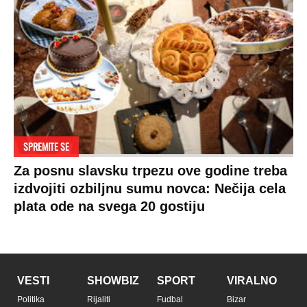
SPREMITE SE
Za posnu slavsku trpezu ove godine treba
izdvojiti ozbiljnu sumu novca: Nečija cela
plata ode na svega 20 gostiju
VESTI
SHOWBIZ
SPORT
VIRALNO
Politika
Rijaliti
Fudbal
Bizar