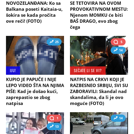
NOVOZELANĐANA: Ko sa
SE TETOVIRA NA OVOM
Balkana poseti Kaitaia-u,
PROVOKATIVNOM MESTU:
šokira se kada pročita
Njenom MOMKU će biti
ove reči! (FOTO)
BAŠ DRAGO, evo zbog
čega
25
5
14
IJU!
SEĆATE LI SE VI?
KUPIO JE PAPUČE I NIJE
NATPIS NA CRKVI KOJI JE
LEPO VIDEO ŠTA NA NJIMA
RAZBESNEO SRBIJU, SVI SU
PIŠE: Kad je došao kući,
ZABORAVILI: Skandal nad
zaprepastio se zbog
skandalima, da li je ovo
natpisa
moguće (FOTO)
1
14
13