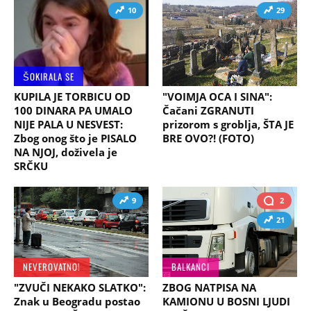
10
29
ŠOKIRALA SE
KUPILA JE TORBICU OD
"VOIMJA OCA I SINA":
100 DINARA PA UMALO
Čačani ZGRANUTI
NIJE PALA U NESVEST:
prizorom s groblja, ŠTA JE
Zbog onog što je PISALO
BRE OVO?! (FOTO)
NA NJOJ, doživela je
SRČKU
9
2
21
NEVEROVATNO!
BALKANCI
"ZVUČI NEKAKO SLATKO":
ZBOG NATPISA NA
Znak u Beogradu postao
KAMIONU U BOSNI LJUDI