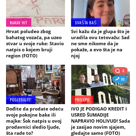
KAKAV HIT
SVAŠTA BAŠ
Hrvat poludeo zbog
Svi kažu da je glupa što je
bahatog vozača, pa uzeo
uradila ovu tetovažu: Sad
stvar u svoje ruke: Stavio
ne sme nikome da je
natpis o kojem bruji
pokaže, a evo šta je na
region (FOTO)
njoj
2
32
POGLEDAJTE!
PRELEPO
Dođite da prodate odeću
IVO JE PODIGAO KREDIT I
svoje pokojne bake ili
USRED ŠUMADIJE
majke: Šok natpis u ovoj
NAPRAVIO HOLIVUD! Sada
prodavnici sledio ljude,
je zasijao novim sjajem,
šta rade to?
gledajte samo (FOTO)