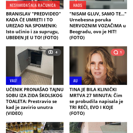
NESVAKIDAŠNJA RAČUNICA
HAOS
BRANISLAV "PREDVIDEO"
"NISAM GLUV, SAMO TE..."
KADA ĆE UMRETI I TO
Urnebesna poruka
UREZAO NA SPOMENIK:
NERVOZNIM VOZAČIMA u
Isto učinio i za suprugu,
Beogradu, ovo je HIT!
UBEĐEN JE U TO! (FOTO)
(FOTO)
4
1
VAU!
AU
UČENIK PRONAŠAO TAJNU
TINA JE BILA KLINIČKI
SOBU IZA ZIDA ŠKOLSKOG
MRTVA 27 MINUTA: Čim
TOALETA: Prestravio se
se probudila napisala je
kad je zavirio unutra
TRI REČI, EVO I KOJE
(VIDEO)
(FOTO)