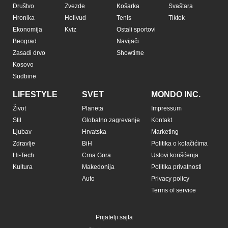
Društvo
Zvezde
Košarka
Svaštara
Hronika
Holivud
Tenis
Tiktok
Ekonomija
Kviz
Ostali sportovi
Beograd
Navijači
Zasadi drvo
Showtime
Kosovo
Sudbine
LIFESTYLE
SVET
MONDO INC.
Život
Planeta
Impressum
Stil
Globalno zagrevanje
Kontakt
Ljubav
Hrvatska
Marketing
Zdravlje
BiH
Politika o kolačićima
Hi-Tech
Crna Gora
Uslovi korišćenja
Kultura
Makedonija
Politika privatnosti
Auto
Privacy policy
Terms of service
Prijatelji sajta