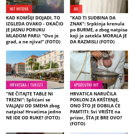
HIT HITOVA
AU
KAD KOMŠIJI DOJADI, TO
"KAD TI SUDBINA DA
IZGLEDA OVAKO - OKAČIO
ZNAK": Srpkinja krenula
JE JASNU PORUKU
po BURME, a zbog natpisa
MLADOM PARU: "Ovo je
koji je zatekla MORALA JE
grad, a ne njiva!" (FOTO)
DA RAZMISLI (FOTO)
HRVATSKA I TURISTI
APSOLUTNI HIT
"NE ČITAJTE TABLE NI
HRVATICA NARUČILA
TREZNI": Splićani se
POKLON ZA KRŠTENJE,
VALJAJU OD SMEHA zbog
ONO ŠTO JE DOBILA ĆE
natpisa! Hrvatima jedno
PAMTITI: Svi VRIŠTE na
NE IDE OD RUKE? (FOTO)
prizor, ŠTA JE BRE OVO?
(FOTO)