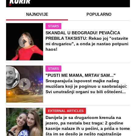
NAJNOVIJE
POPULARNO
STARS
SKANDAL U BEOGRADU! PEVAČICA
PREBILA TAKSISTU: Rekao joj "ostavite
mi drugaricu", a onda je nastao potpuni
haos!
STARS
"PUSTI ME MAMA, MRTAV SAM..."
Srceparajuća ispovest majke našeg
muzičara koji je poginuo u saobraćajci:
Svi unutrašnji organi su bili oštećeni...
EXTERNAL ARTICLES
Danijela je sa drugaricom krenula na
jezero, pa nestala bez traga: 2 godine
kasnije nalaze ih u pećini, a priča o tome
šta im se desilo je nešto najstrašnije