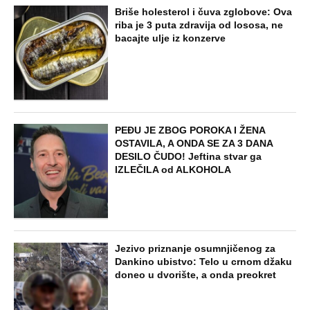
Briše holesterol i čuva zglobove: Ova
riba je 3 puta zdravija od lososa, ne
bacajte ulje iz konzerve
PEĐU JE ZBOG POROKA I ŽENA
OSTAVILA, A ONDA SE ZA 3 DANA
DESILO ČUDO! Jeftina stvar ga
IZLEČILA od ALKOHOLA
Jezivo priznanje osumnjičenog za
Dankino ubistvo: Telo u crnom džaku
doneo u dvorište, a onda preokret