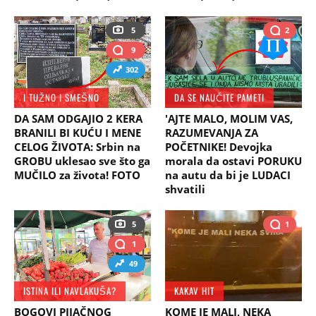
5
2
9
302
I TUŽNO I SMEŠNO
DA SE NAUČITE PAMETI
DA SAM ODGAJIO 2 KERA
'AJTE MALO, MOLIM VAS,
BRANILI BI KUĆU I MENE
RAZUMEVANJA ZA
CELOG ŽIVOTA: Srbin na
POČETNIKE! Devojka
GROBU uklesao sve što ga
morala da ostavi PORUKU
MUČILO za života! FOTO
na autu da bi je LUDACI
shvatili
5
1
1
49
ISTINA ILI NAVLAKUŠA?
KAKAV HIT
BOGOVI PIJAČNOG
KOME JE MALI, NEKA