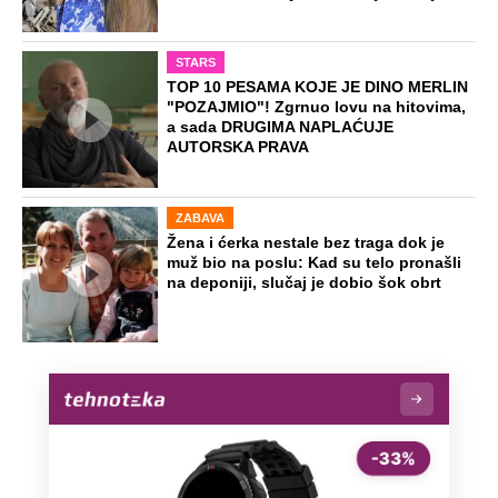
STARS
TOP 10 PESAMA KOJE JE DINO MERLIN
"POZAJMIO"! Zgrnuo lovu na hitovima,
a sada DRUGIMA NAPLAĆUJE
AUTORSKA PRAVA
ZABAVA
Žena i ćerka nestale bez traga dok je
muž bio na poslu: Kad su telo pronašli
na deponiji, slučaj je dobio šok obrt