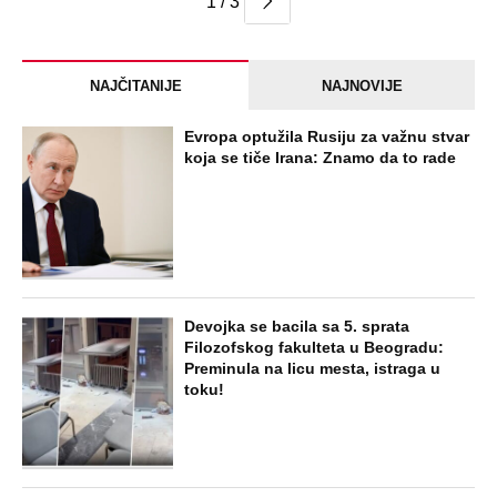
1 / 3
NAJČITANIJE
NAJNOVIJE
Evropa optužila Rusiju za važnu stvar
koja se tiče Irana: Znamo da to rade
Devojka se bacila sa 5. sprata
Filozofskog fakulteta u Beogradu:
Preminula na licu mesta, istraga u
toku!