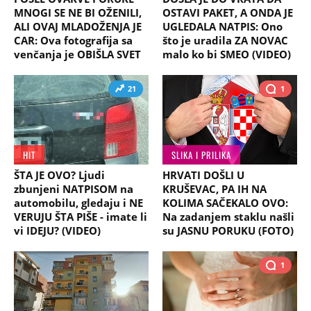
MNOGI SE NE BI OŽENILI,
OSTAVI PAKET, A ONDA JE
ALI OVAJ MLADOŽENJA JE
UGLEDALA NATPIS: Ono
CAR: Ova fotografija sa
što je uradila ZA NOVAC
venčanja je OBIŠLA SVET
malo ko bi SMEO (VIDEO)
21
1
HIT
SLIKA I PRILIKA
ŠTA JE OVO? Ljudi
HRVATI DOŠLI U
zbunjeni NATPISOM na
KRUŠEVAC, PA IH NA
automobilu, gledaju i NE
KOLIMA SAČEKALO OVO:
VERUJU ŠTA PIŠE - imate li
Na zadanjem staklu našli
vi IDEJU? (VIDEO)
su JASNU PORUKU (FOTO)
1