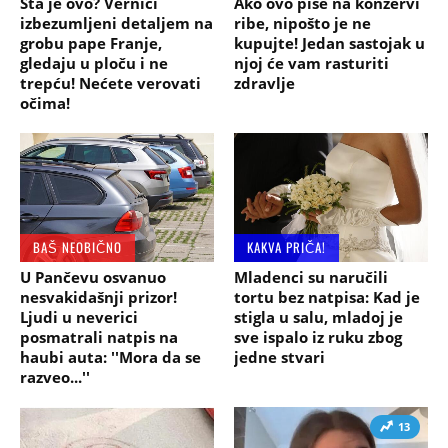
Šta je ovo? Vernici
Ako ovo piše na konzervi
izbezumljeni detaljem na
ribe, nipošto je ne
grobu pape Franje,
kupujte! Jedan sastojak u
gledaju u ploču i ne
njoj će vam rasturiti
trepću! Nećete verovati
zdravlje
očima!
BAŠ NEOBIČNO
KAKVA PRIČA!
U Pančevu osvanuo
Mladenci su naručili
nesvakidašnji prizor!
tortu bez natpisa: Kad je
Ljudi u neverici
stigla u salu, mladoj je
posmatrali natpis na
sve ispalo iz ruku zbog
haubi auta: ''Mora da se
jedne stvari
razveo...''
13