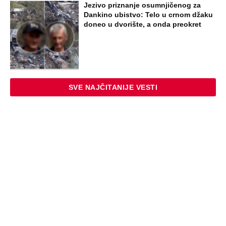
Jezivo priznanje osumnjičenog za
Dankino ubistvo: Telo u crnom džaku
doneo u dvorište, a onda preokret
SVE NAJČITANIJE VESTI