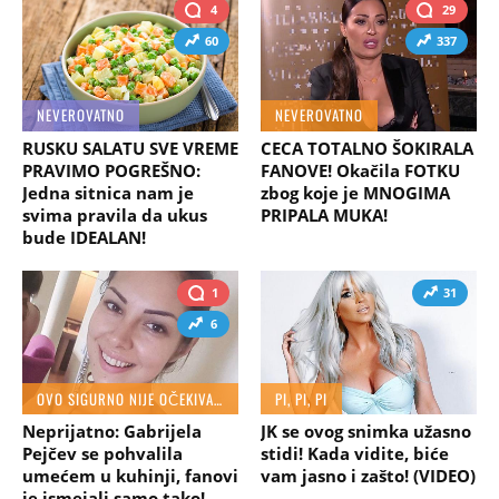
4
29
60
337
NEVEROVATNO
NEVEROVATNO
RUSKU SALATU SVE VREME
CECA TOTALNO ŠOKIRALA
PRAVIMO POGREŠNO:
FANOVE! Okačila FOTKU
Jedna sitnica nam je
zbog koje je MNOGIMA
svima pravila da ukus
PRIPALA MUKA!
bude IDEALAN!
1
31
6
OVO SIGURNO NIJE OČEKIVALA
PI, PI, PI
Neprijatno: Gabrijela
JK se ovog snimka užasno
Pejčev se pohvalila
stidi! Kada vidite, biće
umećem u kuhinji, fanovi
vam jasno i zašto! (VIDEO)
je ismejali samo tako!