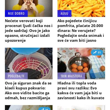
NIJE DOBRO
AUUU
Nećete verovati koji
Ako pojedete činijicu
procenat ljudi čačka nos i
pomfrita, plaćate 20.000
jede sadržaj: Ovo je jako
dinara: Ne verujete?
opasno, stručnjaci izdali
Pogledajte onda snimak i
upozorenje
sve će vam biti jasno
11
POGLEDAJTE
TRIK MAJSTORA
Ovo je siguran znak da se
Hladna ili topla voda
kiseli kupus pokvario:
pravi svu razliku: Evo
Ako ovo vidite bacite ga
kakva će vam jaja biti u
odmah, bez razmišljanja
zavisnosti kako ih kuvate
21