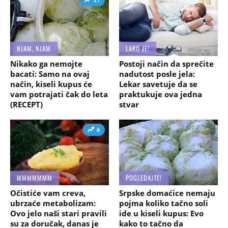
NJAM, NJAM
LAKO JE!
Nikako ga nemojte
Postoji način da sprečite
bacati: Samo na ovaj
nadutost posle jela:
način, kiseli kupus će
Lekar savetuje da se
vam potrajati čak do leta
praktukuje ova jedna
(RECEPT)
stvar
6
MMMMMMM
POGLEDAJTE!
Očistiće vam creva,
Srpske domaćice nemaju
ubrzaće metabolizam:
pojma koliko tačno soli
Ovo jelo naši stari pravili
ide u kiseli kupus: Evo
su za doručak, danas je
kako to tačno da