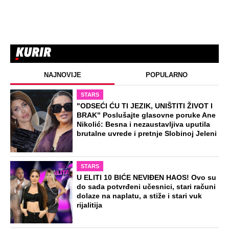
NAJNOVIJE
POPULARNO
STARS
"ODSEĆI ĆU TI JEZIK, UNIŠTITI ŽIVOT I
BRAK" Poslušajte glasovne poruke Ane
Nikolić: Besna i nezaustavljiva uputila
brutalne uvrede i pretnje Slobinoj Jeleni
STARS
U ELITI 10 BIĆE NEVIĐEN HAOS! Ovo su
do sada potvrđeni učesnici, stari računi
dolaze na naplatu, a stiže i stari vuk
rijalitija