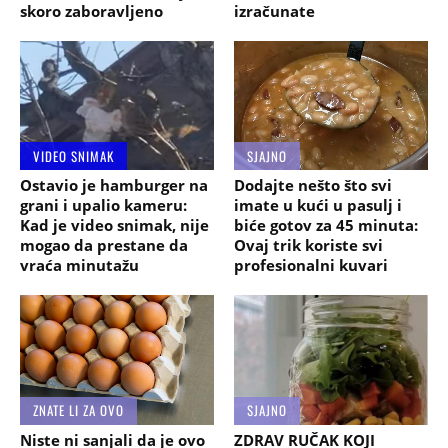
skoro zaboravljeno
izračunate
VIDEO SNIMAK
SJAJNO
Ostavio je hamburger na
Dodajte nešto što svi
grani i upalio kameru:
imate u kući u pasulj i
Kad je video snimak, nije
biće gotov za 45 minuta:
mogao da prestane da
Ovaj trik koriste svi
vraća minutažu
profesionalni kuvari
ZNATE LI ZA OVO
SJAJNO
Niste ni sanjali da je ovo
ZDRAV RUČAK KOJI