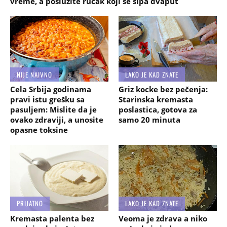
vreme, a poslužite ručak koji se sipa dvaput
NIJE NAIVNO
LAKO JE KAD ZNATE
Cela Srbija godinama
Griz kocke bez pečenja:
pravi istu grešku sa
Starinska kremasta
pasuljem: Mislite da je
poslastica, gotova za
ovako zdraviji, a unosite
samo 20 minuta
opasne toksine
PRIJATNO
LAKO JE KAD ZNATE
Kremasta palenta bez
Veoma je zdrava a niko