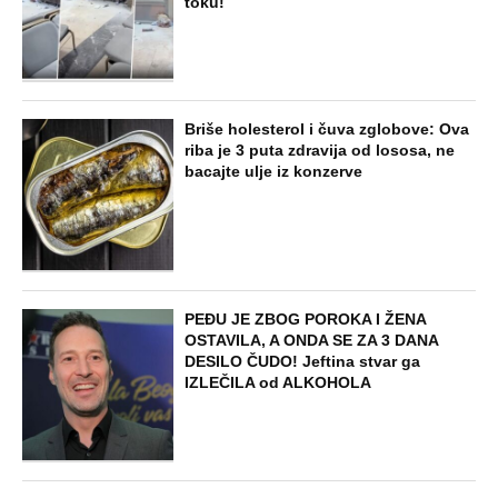
toku!
Briše holesterol i čuva zglobove: Ova
riba je 3 puta zdravija od lososa, ne
bacajte ulje iz konzerve
PEĐU JE ZBOG POROKA I ŽENA
OSTAVILA, A ONDA SE ZA 3 DANA
DESILO ČUDO! Jeftina stvar ga
IZLEČILA od ALKOHOLA