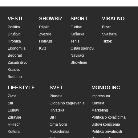
VESTI
SHOWBIZ
SPORT
VIRALNO
Politika
Rijaliti
Fudbal
Bizar
Društvo
Zvezde
Košarka
Svaštara
Hronika
Holivud
Tenis
Tiktok
Ekonomija
Kviz
Ostali sportovi
Beograd
Navijači
Zasadi drvo
Showtime
Kosovo
Sudbine
LIFESTYLE
SVET
MONDO INC.
Život
Planeta
Impressum
Stil
Globalno zagrevanje
Kontakt
Ljubav
Hrvatska
Marketing
Zdravlje
BiH
Politika o kolačićima
Hi-Tech
Crna Gora
Uslovi korišćenja
Kultura
Makedonija
Politika privatnosti