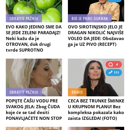
OBRATITE PAŽNJU
BIO JE PRAVI GURMAN
EVO KAKO JEDINO SME DA
OVO SIROTINJSKO JELO JE
SE JEDE ZELENI PARADAJZ!
DRAGAN NIKOLIĆ NAJVIŠE
Neki kažu da je
VOLEO DA JEDE: Obožavao
OTROVAN, dok drugi
ga je UZ PIVO (RECEPT)
tvrde SUPROTNO
4
111
OBRATITE PAŽNJU
BRAVO
POPIJTE ČAŠU VODU PRE
CECA BEZ TRUNKE ŠMINKE
SVAKOG JELA: Zbog ČUDA
U KRUPNOM PLANU! Bez
koje će se tad desiti
kompleksa pokazala kako
PONAVLJAĆETE NON STOP
zaista IZGLEDA! (FOTO)