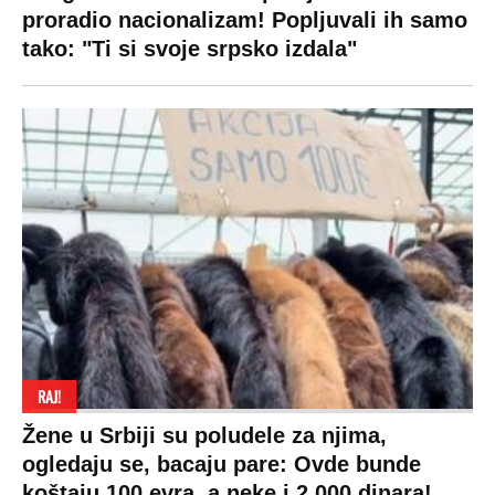
proradio nacionalizam! Popljuvali ih samo
tako: "Ti si svoje srpsko izdala"
RAJ!
Žene u Srbiji su poludele za njima,
ogledaju se, bacaju pare: Ovde bunde
koštaju 100 evra, a neke i 2.000 dinara!