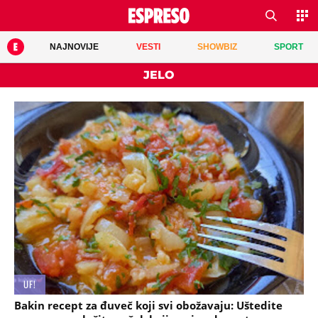
NAJNOVIJE
VESTI
SHOWBIZ
SPORT
JELO
UF!
Bakin recept za đuveč koji svi obožavaju: Uštedite