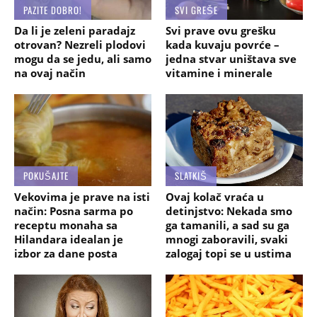
PAZITE DOBRO!
SVI GREŠE
Da li je zeleni paradajz
Svi prave ovu grešku
otrovan? Nezreli plodovi
kada kuvaju povrće –
mogu da se jedu, ali samo
jedna stvar uništava sve
na ovaj način
vitamine i minerale
POKUŠAJTE
SLATKIŠ
Vekovima je prave na isti
Ovaj kolač vraća u
način: Posna sarma po
detinjstvo: Nekada smo
receptu monaha sa
ga tamanili, a sad su ga
Hilandara idealan je
mnogi zaboravili, svaki
izbor za dane posta
zalogaj topi se u ustima