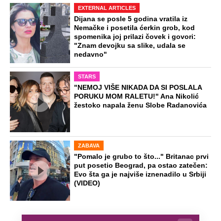
EXTERNAL ARTICLES
Dijana se posle 5 godina vratila iz
Nemačke i posetila ćerkin grob, kod
spomenika joj prilazi čovek i govori:
"Znam devojku sa slike, udala se
nedavno"
STARS
"NEMOJ VIŠE NIKADA DA SI POSLALA
PORUKU MOM RALETU!" Ana Nikolić
žestoko napala ženu Slobe Radanovića
ZABAVA
"Pomalo je grubo to što..." Britanac prvi
put posetio Beograd, pa ostao zatečen:
Evo šta ga je najviše iznenadilo u Srbiji
(VIDEO)