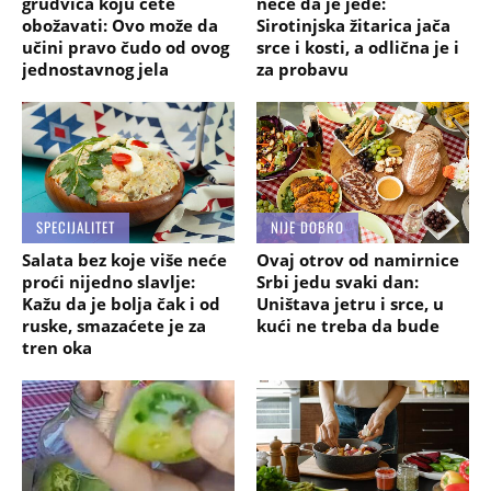
grudvica koju ćete
neće da je jede:
obožavati: Ovo može da
Sirotinjska žitarica jača
učini pravo čudo od ovog
srce i kosti, a odlična je i
jednostavnog jela
za probavu
SPECIJALITET
NIJE DOBRO
Salata bez koje više neće
Ovaj otrov od namirnice
proći nijedno slavlje:
Srbi jedu svaki dan:
Kažu da je bolja čak i od
Uništava jetru i srce, u
ruske, smazaćete je za
kući ne treba da bude
tren oka