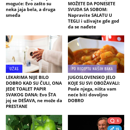
moguće: Evo zašto su
MOŽETE DA PONESETE
neka jaja bela, a druga
SVUDA SA SOBOM:
smeđa
Napravite SALATU U
TEGLI i uživajte gde god
da se nađete
UŽAS
PO RECEPTU NAŠIH BAKA
LEKARIMA NIJE BILO
JUGOSLOVENSKO JELO
DOBRO KAD SU ČULI, ONA
KOJE SU SVI OBOŽAVALI:
JEDE TOALET PAPIR
Posle njega, ništa vam
SVAKOG DANA: Evo ŠTA
neće biti dovoljno
joj se DEŠAVA, ne može da
DOBRO
PRESTANE
5
15