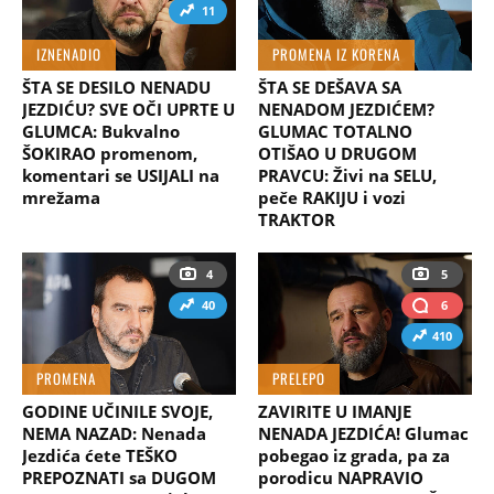
11
IZNENADIO
PROMENA IZ KORENA
ŠTA SE DESILO NENADU
ŠTA SE DEŠAVA SA
JEZDIĆU? SVE OČI UPRTE U
NENADOM JEZDIĆEM?
GLUMCA: Bukvalno
GLUMAC TOTALNO
ŠOKIRAO promenom,
OTIŠAO U DRUGOM
komentari se USIJALI na
PRAVCU: Živi na SELU,
mrežama
peče RAKIJU i vozi
TRAKTOR
4
5
40
6
410
PROMENA
PRELEPO
GODINE UČINILE SVOJE,
ZAVIRITE U IMANJE
NEMA NAZAD: Nenada
NENADA JEZDIĆA! Glumac
Jezdića ćete TEŠKO
pobegao iz grada, pa za
PREPOZNATI sa DUGOM
porodicu NAPRAVIO