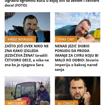
Izgradio ogromnu kuću u kojoj živi sa ženom i četvoro
dece! (FOTO)
MNOGE INTERESUJE
SVAKA ČAST
ZAŠTO JOŠ UVEK NIKO NE
NENAD JEZIĆ DOBIO
ZNA KAKO IZGLEDA
PONUDU DA PRODA
JEZDIĆEVA ŽENA? Izrodili
IMANJE ZA CIFRU KOJU BI
ČETVORO DECE, a niko ne
MALO KO ODBIO: Stvorio
zna ko je njegova Sara
imperiju o kakvoj narod
sanja
POGLEDAJTE
AU, ČOVEČE!