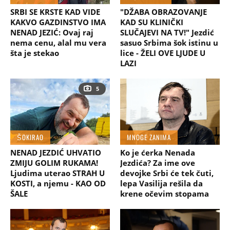
SRBI SE KRSTE KAD VIDE
"DŽABA OBRAZOVANJE
KAKVO GAZDINSTVO IMA
KAD SU KLINIČKI
NENAD JEZIĆ: Ovaj raj
SLUČAJEVI NA TV!" Jezdić
nema cenu, alal mu vera
sasuo Srbima šok istinu u
šta je stekao
lice - ŽELI OVE LJUDE U
LAZI
5
ŠOKIRAO
MNOGE ZANIMA
NENAD JEZDIĆ UHVATIO
Ko je ćerka Nenada
ZMIJU GOLIM RUKAMA!
Jezdića? Za ime ove
Ljudima uterao STRAH U
devojke Srbi će tek čuti,
KOSTI, a njemu - KAO OD
lepa Vasilija rešila da
ŠALE
krene očevim stopama