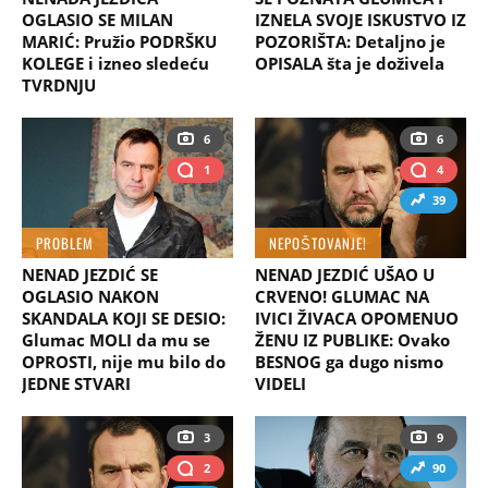
OGLASIO SE MILAN
IZNELA SVOJE ISKUSTVO IZ
MARIĆ: Pružio PODRŠKU
POZORIŠTA: Detaljno je
KOLEGE i izneo sledeću
OPISALA šta je doživela
TVRDNJU
6
6
1
4
39
PROBLEM
NEPOŠTOVANJE!
NENAD JEZDIĆ SE
NENAD JEZDIĆ UŠAO U
OGLASIO NAKON
CRVENO! GLUMAC NA
SKANDALA KOJI SE DESIO:
IVICI ŽIVACA OPOMENUO
Glumac MOLI da mu se
ŽENU IZ PUBLIKE: Ovako
OPROSTI, nije mu bilo do
BESNOG ga dugo nismo
JEDNE STVARI
VIDELI
3
9
2
90