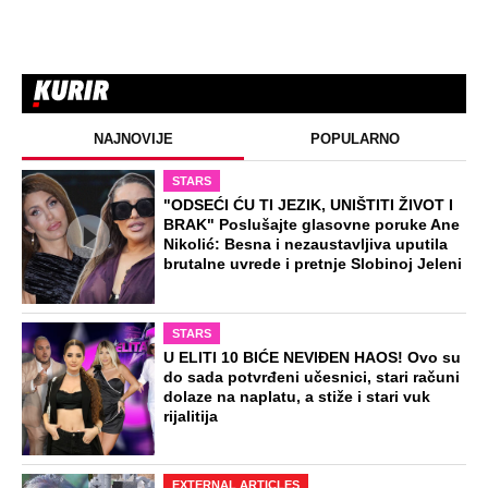
NAJNOVIJE
POPULARNO
STARS
"ODSEĆI ĆU TI JEZIK, UNIŠTITI ŽIVOT I
BRAK" Poslušajte glasovne poruke Ane
Nikolić: Besna i nezaustavljiva uputila
brutalne uvrede i pretnje Slobinoj Jeleni
STARS
U ELITI 10 BIĆE NEVIĐEN HAOS! Ovo su
do sada potvrđeni učesnici, stari računi
dolaze na naplatu, a stiže i stari vuk
rijalitija
EXTERNAL ARTICLES