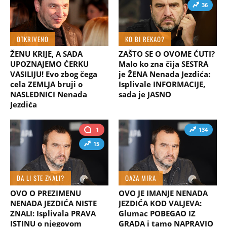
36
OTKRIVENO
KO BI REKAO?
ŽENU KRIJE, A SADA
ZAŠTO SE O OVOME ĆUTI?
UPOZNAJEMO ĆERKU
Malo ko zna čija SESTRA
VASILIJU! Evo zbog čega
je ŽENA Nenada Jezdića:
cela ZEMLJA bruji o
Isplivale INFORMACIJE,
NASLEDNICI Nenada
sada je JASNO
Jezdića
1
134
15
DA LI STE ZNALI?
OAZA MIRA
OVO O PREZIMENU
OVO JE IMANJE NENADA
NENADA JEZDIĆA NISTE
JEZDIĆA KOD VALJEVA:
ZNALI: Isplivala PRAVA
Glumac POBEGAO IZ
ISTINU o njegovom
GRADA i tamo NAPRAVIO