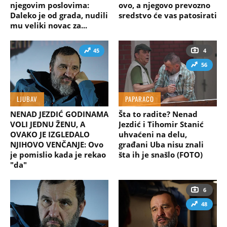
njegovim poslovima:
ovo, a njegovo prevozno
Daleko je od grada, nudili
sredstvo će vas patosirati
mu veliki novac za...
45
4
56
LJUBAV
PAPARACO
NENAD JEZDIĆ GODINAMA
Šta to radite? Nenad
VOLI JEDNU ŽENU, A
Jezdić i Tihomir Stanić
OVAKO JE IZGLEDALO
uhvaćeni na delu,
NJIHOVO VENČANJE: Ovo
građani Uba nisu znali
je pomislio kada je rekao
šta ih je snašlo (FOTO)
"da"
6
48