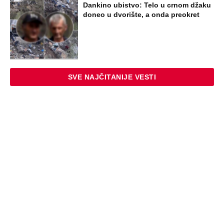
Dankino ubistvo: Telo u crnom džaku
doneo u dvorište, a onda preokret
SVE NAJČITANIJE VESTI