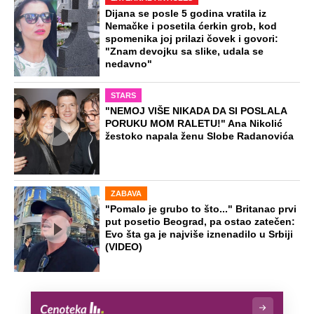
Dijana se posle 5 godina vratila iz
Nemačke i posetila ćerkin grob, kod
spomenika joj prilazi čovek i govori:
"Znam devojku sa slike, udala se
nedavno"
STARS
"NEMOJ VIŠE NIKADA DA SI POSLALA
PORUKU MOM RALETU!" Ana Nikolić
žestoko napala ženu Slobe Radanovića
ZABAVA
"Pomalo je grubo to što..." Britanac prvi
put posetio Beograd, pa ostao zatečen:
Evo šta ga je najviše iznenadilo u Srbiji
(VIDEO)