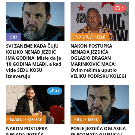
1
ŠOK
EVO ŠTA JE REKAO
SVI ZANEME KADA ČUJU
NAKON POSTUPKA
KOLIKO NENAD JEZDIĆ
NENADA JEZDIĆA
IMA GODINA: Misle da je
OGLASIO DRAGAN
10 GODINA MLAĐI, a kad
MARINKOVIĆ MACA:
vide SEDU KOSU
Ovim rečima uputio
izneveruju
VELIKU PODRŠKU KOLEGI
43
KAZALA JE SLEDEĆE
BILA JE JASNA
NAKON POSTUPKA
POSLE JEZDIĆA OGLASILA
NENADA JEZDIĆA
SE POZNATA GLUMICA I