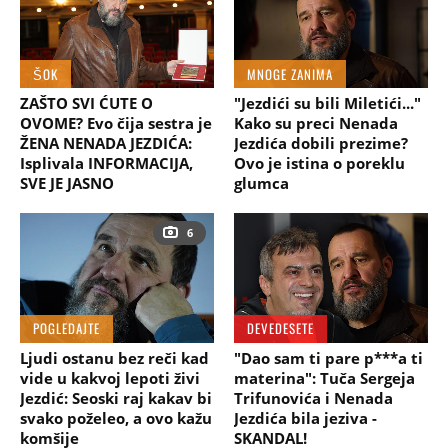
ŠOK
MNOGE ZANIMA
ZAŠTO SVI ĆUTE O
"Jezdići su bili Miletići..."
OVOME? Evo čija sestra je
Kako su preci Nenada
ŽENA NENADA JEZDIĆA:
Jezdića dobili prezime?
Isplivala INFORMACIJA,
Ovo je istina o poreklu
SVE JE JASNO
glumca
6
POGLEDAJTE
DEVEDESETE
Ljudi ostanu bez reči kad
"Dao sam ti pare p***a ti
vide u kakvoj lepoti živi
materina": Tuča Sergeja
Jezdić: Seoski raj kakav bi
Trifunovića i Nenada
svako poželeo, a ovo kažu
Jezdića bila jeziva -
komšije
SKANDAL!