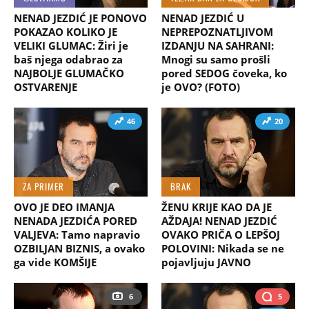
NENAD JEZDIĆ JE PONOVO
NENAD JEZDIĆ U
POKAZAO KOLIKO JE
NEPREPOZNATLJIVOM
VELIKI GLUMAC: Žiri je
IZDANJU NA SAHRANI:
baš njega odabrao za
Mnogi su samo prošli
NAJBOLJE GLUMAČKO
pored SEDOG čoveka, ko
OSTVARENJE
je OVO? (FOTO)
46
20
ZA PRIMER
BRAK
OVO JE DEO IMANJA
ŽENU KRIJE KAO DA JE
NENADA JEZDIĆA PORED
AŽDAJA! NENAD JEZDIĆ
VALJEVA: Tamo napravio
OVAKO PRIČA O LEPŠOJ
OZBILJAN BIZNIS, a ovako
POLOVINI: Nikada se ne
ga vide KOMŠIJE
pojavljuju JAVNO
6
5