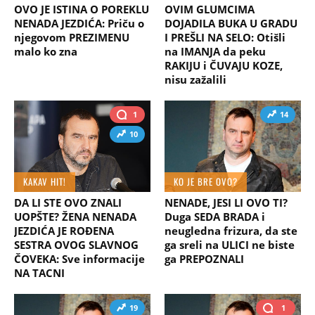
OVO JE ISTINA O POREKLU
OVIM GLUMCIMA
NENADA JEZDIĆA: Priču o
DOJADILA BUKA U GRADU
njegovom PREZIMENU
I PREŠLI NA SELO: Otišli
malo ko zna
na IMANJA da peku
RAKIJU i ČUVAJU KOZE,
nisu zažalili
1
14
10
KAKAV HIT!
KO JE BRE OVO?
DA LI STE OVO ZNALI
NENADE, JESI LI OVO TI?
UOPŠTE? ŽENA NENADA
Duga SEDA BRADA i
JEZDIĆA JE ROĐENA
neugledna frizura, da ste
SESTRA OVOG SLAVNOG
ga sreli na ULICI ne biste
ČOVEKA: Sve informacije
ga PREPOZNALI
NA TACNI
19
1