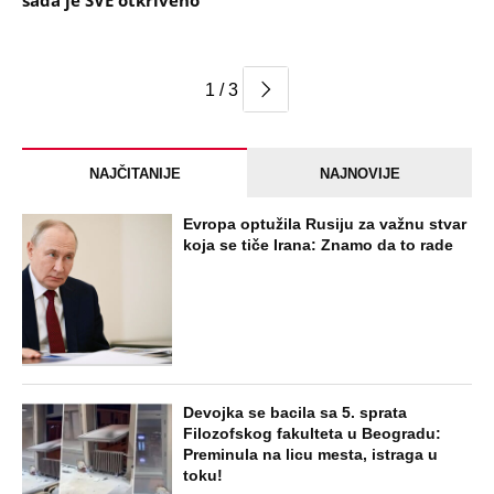
sada je SVE otkriveno
1 / 3
NAJČITANIJE
NAJNOVIJE
Evropa optužila Rusiju za važnu stvar
koja se tiče Irana: Znamo da to rade
Devojka se bacila sa 5. sprata
Filozofskog fakulteta u Beogradu:
Preminula na licu mesta, istraga u
toku!