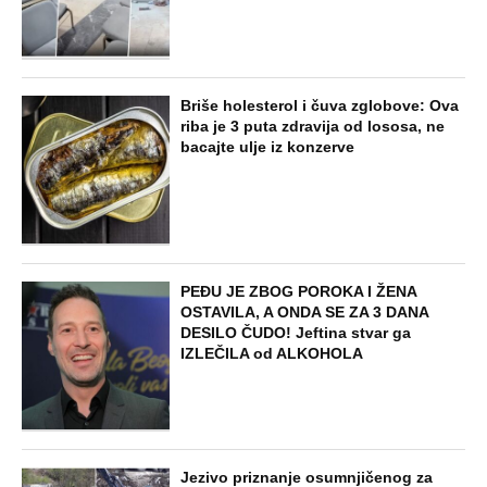
Briše holesterol i čuva zglobove: Ova
riba je 3 puta zdravija od lososa, ne
bacajte ulje iz konzerve
PEĐU JE ZBOG POROKA I ŽENA
OSTAVILA, A ONDA SE ZA 3 DANA
DESILO ČUDO! Jeftina stvar ga
IZLEČILA od ALKOHOLA
Jezivo priznanje osumnjičenog za