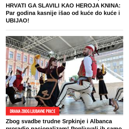
HRVATI GA SLAVILI KAO HEROJA KNINA:
Par godina kasnije išao od kuće do kuće i
UBIJAO!
DRAMA ZBOG LJUBAVNE PRIČE
Zbog svadbe trudne Srpkinje i Albanca
proradio nacionalizam! Popljuvali ih samo