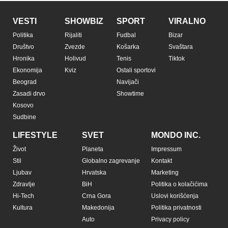
VESTI
SHOWBIZ
SPORT
VIRALNO
Politika
Rijaliti
Fudbal
Bizar
Društvo
Zvezde
Košarka
Svaštara
Hronika
Holivud
Tenis
Tiktok
Ekonomija
Kviz
Ostali sportovi
Beograd
Navijači
Zasadi drvo
Showtime
Kosovo
Sudbine
LIFESTYLE
SVET
MONDO INC.
Život
Planeta
Impressum
Stil
Globalno zagrevanje
Kontakt
Ljubav
Hrvatska
Marketing
Zdravlje
BiH
Politika o kolačićima
Hi-Tech
Crna Gora
Uslovi korišćenja
Kultura
Makedonija
Politika privatnosti
Auto
Privacy policy