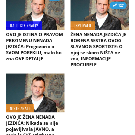
127
DA LI STE ZNALI?
ISPLIVALO
OVO JE ISTINA O PRAVOM
ŽENA NENADA JEZDIĆA JE
PREZIMENU NENADA
ROĐENA SESTRA OVOG
JEZDIĆA: Progovorio o
SLAVNOG SPORTISTE: O
SVOM POREKLU, malo ko
njoj se skoro NIŠTA ne
zna OVE DETALJE
zna, INFORMACIJE
PROCURELE
NISTE ZNALI
OVO JE ŽENA NENADA
JEZDIĆA: Nikada se nije
pojavljivala JAVNO, a