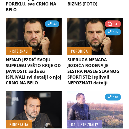
POREKLU, sve CRNO NA
BIZNIS (FOTO)
BELO
30
3
165
NISTE ZNALI
PORODICA
NENAD JEZDIĆ SVOJU
SUPRUGA NENADA
SUPRUGU VEŠTO KRIJE OD
JEZDIĆA ROĐENA JE
JAVNOSTI: Sada su
SESTRA NAŠEG SLAVNOG
ISPLIVALI svi detalji o njoj
SPORTISTE: Isplivali
CRNO NA BELO
NEPOZNATI detalji
118
BIOGRAFIJA
DA LI STE ZNALI?