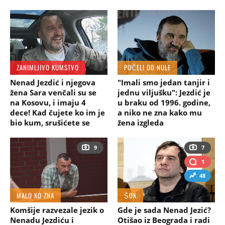
ZANIMLJIVO KUMSTVO
POČELI OD NULE
Nenad Jezdić i njegova
"Imali smo jedan tanjir i
žena Sara venčali su se
jednu viljušku": Jezdić je
na Kosovu, i imaju 4
u braku od 1996. godine,
dece! Kad čujete ko im je
a niko ne zna kako mu
bio kum, srušićete se
žena izgleda
9
7
1
48
MALO KO ZNA
ŠOK
Komšije razvezale jezik o
Gde je sada Nenad Jezić?
Nenadu Jezdiću i
Otišao iz Beograda i radi