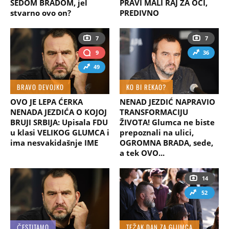
SEDOM BRADOM, jel
PRAVI MALI RAJ ZA OČI,
stvarno ovo on?
PREDIVNO
7
7
9
36
49
BRAVO DEVOJKO
KO BI REKAO?
OVO JE LEPA ĆERKA
NENAD JEZDIĆ NAPRAVIO
NENADA JEZDIĆA O KOJOJ
TRANSFORMACIJU
BRUJI SRBIJA: Upisala FDU
ŽIVOTA! Glumca ne biste
u klasi VELIKOG GLUMCA i
prepoznali na ulici,
ima nesvakidašnje IME
OGROMNA BRADA, sede,
a tek OVO...
14
52
ČESTITAMO
TEŽAK DAN ZA GLUMCA