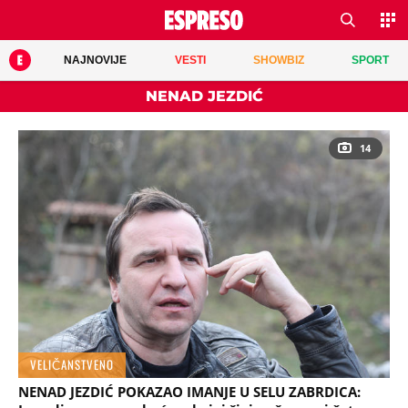
NAJNOVIJE
VESTI
SHOWBIZ
SPORT
NENAD JEZDIĆ
14
VELIČANSTVENO
NENAD JEZDIĆ POKAZAO IMANJE U SELU ZABRDICA: