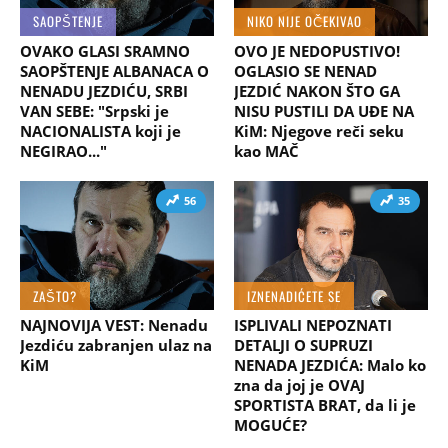
SAOPŠTENJE
NIKO NIJE OČEKIVAO
OVAKO GLASI SRAMNO
OVO JE NEDOPUSTIVO!
SAOPŠTENJE ALBANACA O
OGLASIO SE NENAD
NENADU JEZDIĆU, SRBI
JEZDIĆ NAKON ŠTO GA
VAN SEBE: "Srpski je
NISU PUSTILI DA UĐE NA
NACIONALISTA koji je
KiM: Njegove reči seku
NEGIRAO..."
kao MAČ
56
35
ZAŠTO?
IZNENADIĆETE SE
NAJNOVIJA VEST: Nenadu
ISPLIVALI NEPOZNATI
Jezdiću zabranjen ulaz na
DETALJI O SUPRUZI
KiM
NENADA JEZDIĆA: Malo ko
zna da joj je OVAJ
SPORTISTA BRAT, da li je
MOGUĆE?