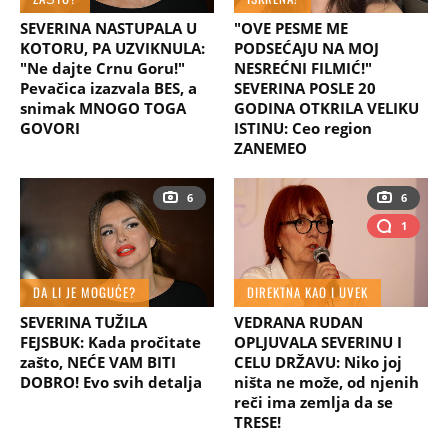
SEVERINA NASTUPALA U
"OVE PESME ME
KOTORU, PA UZVIKNULA:
PODSEĆAJU NA MOJ
"Ne dajte Crnu Goru!"
NESREĆNI FILMIĆ!"
Pevačica izazvala BES, a
SEVERINA POSLE 20
snimak MNOGO TOGA
GODINA OTKRILA VELIKU
GOVORI
ISTINU: Ceo region
ZANEMEO
6
6
1
DA LI JE MOGUĆE?
DIREKTNA KAO I UVEK
SEVERINA TUŽILA
VEDRANA RUDAN
FEJSBUK: Kada pročitate
OPLJUVALA SEVERINU I
zašto, NEĆE VAM BITI
CELU DRŽAVU: Niko joj
DOBRO! Evo svih detalja
ništa ne može, od njenih
reči ima zemlja da se
TRESE!