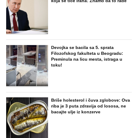
koja se tiče Irana: Znamo da to rade
Devojka se bacila sa 5. sprata
Filozofskog fakulteta u Beogradu:
Preminula na licu mesta, istraga u
toku!
Briše holesterol i čuva zglobove: Ova
riba je 3 puta zdravija od lososa, ne
bacajte ulje iz konzerve