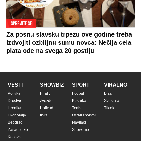
SPREMITE SE
Za posnu slavsku trpezu ove godine treba
izdvojiti ozbiljnu sumu novca: Nečija cela
plata ode na svega 20 gostiju
VESTI
SHOWBIZ
SPORT
VIRALNO
Politika
Rijaliti
Fudbal
Bizar
Društvo
Zvezde
Košarka
Svaštara
Hronika
Holivud
Tenis
Tiktok
Ekonomija
Kviz
Ostali sportovi
Beograd
Navijači
Zasadi drvo
Showtime
Kosovo