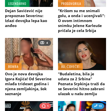
LEGENDARNO
PROGOVORILA
Dejan Savićević nije
"Krišom su me snimali
prepoznao Severinu:
golu, a onda i ucenjivali":
Izlazi devojka lepa kao
O ovom intimnom
anđeo
snimku Jelene Karleuše
pričala je cela Srbija
4
BOMBA
AU, ČOVEČE!
Ovo je nova devojka
"Budaletina, bila je
Igora Kojića! Od Severine
udata za 2 Srbina"
mlađa trideset godina i
Poznata Srpkinja traži da
njena zemljakinja, šok
se Severini hitno zabrani
saznanje
ulazak u našu zemlju
1
13