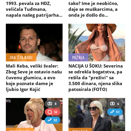
1993. pevala za HDZ,
tako? Ime je neobično,
veličala Tuđmana,
daje se muškarcima, a
napala našeg patrijarha...
onda je došlo do...
ZNA ŠTA RADI
PAŽNJA
Mali Keba, veliki švaler:
NACIJA U ŠOKU: Severina
Zbog Seve je ostavio našu
se odrekla bogatstva, pa
čuvenu glumicu, a evo
rešila da "preživi" sa
koje poznate dame je
3.500 dinara, njena slika
ljubio Igor Kojić
patosirala (FOTO)
8
6
32
51
32