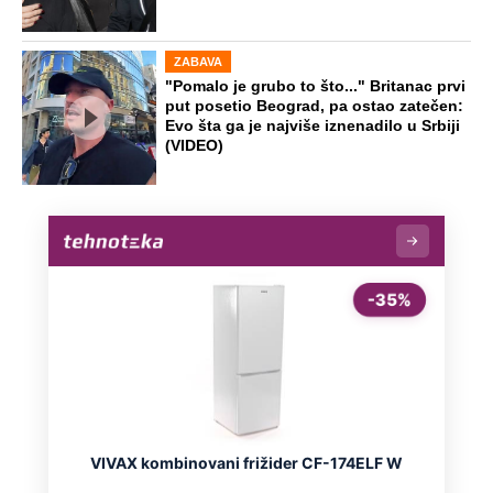
ZABAVA
"Pomalo je grubo to što..." Britanac prvi
put posetio Beograd, pa ostao zatečen:
Evo šta ga je najviše iznenadilo u Srbiji
(VIDEO)