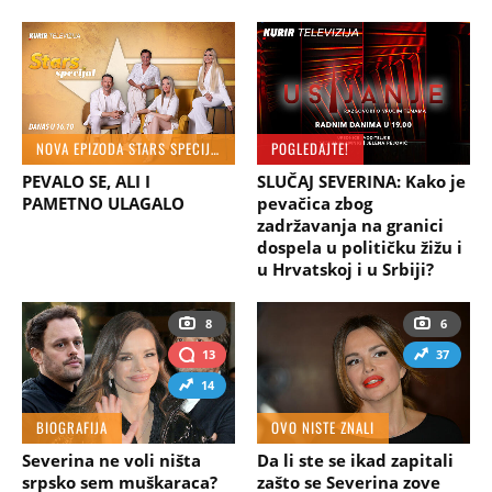
NOVA EPIZODA STARS SPECIJALA DANAS OD 16.10 Č. NA KURIR TELEVIZIJI
POGLEDAJTE!
PEVALO SE, ALI I
SLUČAJ SEVERINA: Kako je
PAMETNO ULAGALO
pevačica zbog
zadržavanja na granici
dospela u političku žižu i
u Hrvatskoj i u Srbiji?
8
6
13
37
14
BIOGRAFIJA
OVO NISTE ZNALI
Severina ne voli ništa
Da li ste se ikad zapitali
srpsko sem muškaraca?
zašto se Severina zove