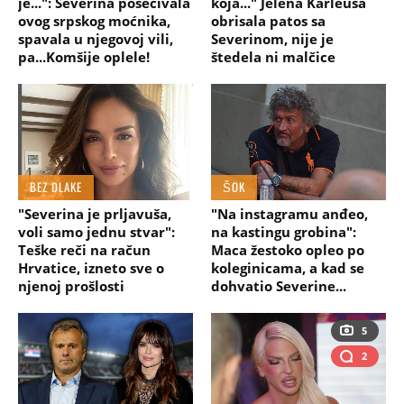
je...": Severina posećivala
koja..." Jelena Karleuša
ovog srpskog moćnika,
obrisala patos sa
spavala u njegovoj vili,
Severinom, nije je
pa...Komšije oplele!
štedela ni malčice
BEZ DLAKE
ŠOK
"Severina je prljavuša,
"Na instagramu anđeo,
voli samo jednu stvar":
na kastingu grobina":
Teške reči na račun
Maca žestoko opleo po
Hrvatice, izneto sve o
koleginicama, a kad se
njenoj prošlosti
dohvatio Severine...
5
2