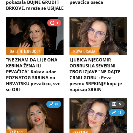
pokazala BUJNE GRUDI i
pevačica oseća
BRKOVE, mreže se USIJALE
1
DA LI JE MOGUĆE?
NOVA DRAMA
"NE ZNAM DA LI JE ONA
LJUBICA NJEGOMIR
KEBINA ŽENA ILI
ODBRUSILA SEVERINI
PEVAČICA" Kakav udar
ZBOG IZJAVE "NE DAJTE
POZNATOG SRBINA na
CRNU GORU": Peva
HRVATSKU pevačicu, sve
pesmu SRPKINJE koju je
se ORI
napisao SRBIN
28
5
15
ZAŠTO?
ISKRENA!