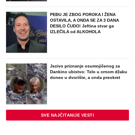
PEĐU JE ZBOG POROKA I ŽENA
OSTAVILA, A ONDA SE ZA 3 DANA
DESILO ČUDO! Jeftina stvar ga
IZLEČILA od ALKOHOLA
Jezivo priznanje osumnjičenog za
Dankino ubistvo: Telo u crnom džaku
doneo u dvorište, a onda preokret
SVE NAJČITANIJE VESTI