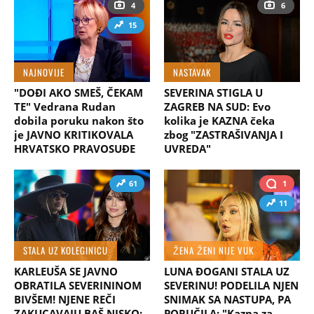
4
6
15
NAJNOVIJE
NASTAVAK
"DOĐI AKO SMEŠ, ČEKAM
SEVERINA STIGLA U
TE" Vedrana Rudan
ZAGREB NA SUD: Evo
dobila poruku nakon što
kolika je KAZNA čeka
je JAVNO KRITIKOVALA
zbog "ZASTRAŠIVANJA I
HRVATSKO PRAVOSUĐE
UVREDA"
61
1
11
STALA UZ KOLEGINICU
ŽENA ŽENI NIJE VUK
KARLEUŠA SE JAVNO
LUNA ĐOGANI STALA UZ
OBRATILA SEVERININOM
SEVERINU! PODELILA NJEN
BIVŠEM! NJENE REČI
SNIMAK SA NASTUPA, PA
ZAKUCAVAJU BAŠ NISKO:
PORUČILA: "Kazna za