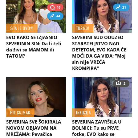
16
21
44
ŠTA JE OVO?!
TUŽNO!
EVO KAKO SE IZJASNIO
SEVERINI SUD ODUZEO
SEVERININ SIN: Da li želi
STARATELJSTVO NAD
da živi sa MAMOM ili
DETETOM, EVO KADA ĆE
TATOM?
MOĆI DA GA VIĐA: "Moj
sin nije VREĆA
KROMPIRA"
2
HIT SNIMAK
INFUZIJA
SEVERINA SVE ŠOKIRALA
SEVERINA ZAVRŠILA U
NOVOM OBJAVOM NA
BOLNICI: Tu su PRVE
MREŽAMA: Pevačica
fotke, EVO kako se