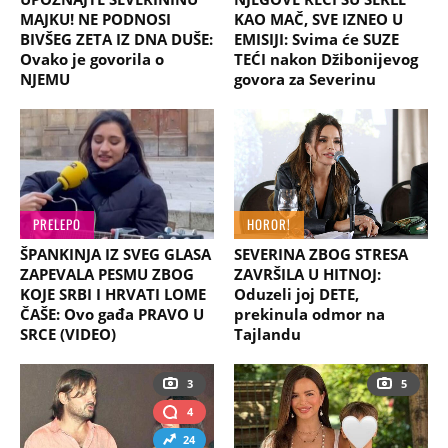
MAJKU! NE PODNOSI
KAO MAČ, SVE IZNEO U
BIVŠEG ZETA IZ DNA DUŠE:
EMISIJI: Svima će SUZE
Ovako je govorila o
TEĆI nakon Džibonijevog
NJEMU
govora za Severinu
PRELEPO
HOROR!
ŠPANKINJA IZ SVEG GLASA
SEVERINA ZBOG STRESA
ZAPEVALA PESMU ZBOG
ZAVRŠILA U HITNOJ:
KOJE SRBI I HRVATI LOME
Oduzeli joj DETE,
ČAŠE: Ovo gađa PRAVO U
prekinula odmor na
SRCE (VIDEO)
Tajlandu
3
5
4
24