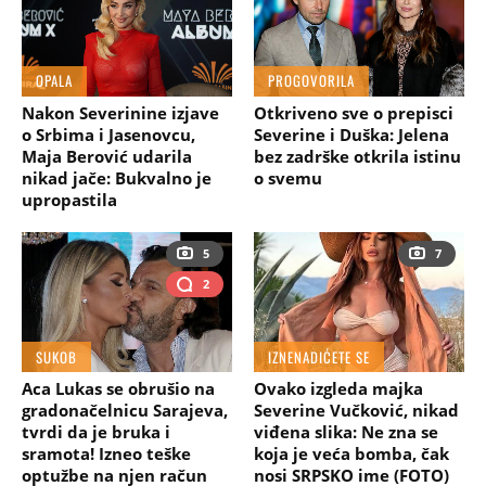
OPALA
PROGOVORILA
Nakon Severinine izjave
Otkriveno sve o prepisci
o Srbima i Jasenovcu,
Severine i Duška: Jelena
Maja Berović udarila
bez zadrške otkrila istinu
nikad jače: Bukvalno je
o svemu
upropastila
5
7
2
SUKOB
IZNENADIĆETE SE
Aca Lukas se obrušio na
Ovako izgleda majka
gradonačelnicu Sarajeva,
Severine Vučković, nikad
tvrdi da je bruka i
viđena slika: Ne zna se
sramota! Izneo teške
koja je veća bomba, čak
optužbe na njen račun
nosi SRPSKO ime (FOTO)