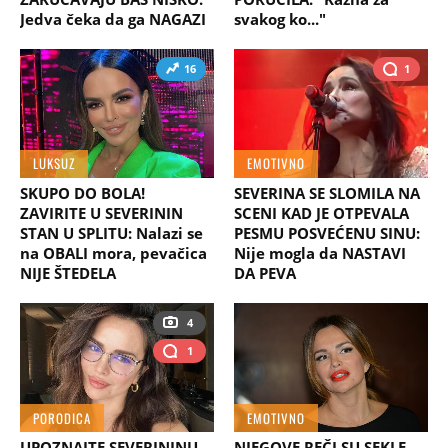
Jedva čeka da ga NAGAZI
svakog ko..."
16
1
LUKSUZ
EMOTIVNO
SKUPO DO BOLA!
SEVERINA SE SLOMILA NA
ZAVIRITE U SEVERININ
SCENI KAD JE OTPEVALA
STAN U SPLITU: Nalazi se
PESMU POSVEĆENU SINU:
na OBALI mora, pevačica
Nije mogla da NASTAVI
NIJE ŠTEDELA
DA PEVA
4
1
PORODICA
EMOTIVNO
UPOZNAJTE SEVERININU
NJEGOVE REČI SU SEKLE