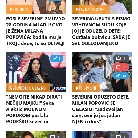
PORODICA
PRAVDA ZA SEVE!
POSLE SEVERINE, SMUVAO
SEVERINA UPUTILA PISMO
28 GODINA MLAĐU! OVO
VRHOVNOM SUDU KOJE
JE ŽENA MILANA
JOJ JE ODUZELO DETE:
POPOVIĆA: Rodila mu je
Održala bukvicu, SADA JE
TROJE dece, tu su DETALJI
SVE OBELODANJENO
9
4
3
12
SVE PODELILA JAVNO
RAT BIVŠIH
"NEMOJTE NIKAD DIRATI
SEVERINI ODUZETO DETE,
NEČIJU MAJKU!" Seka
MILAN POPOVIĆ SE
Aleksić MOĆNOM
OGLASIO: "Zadovoljan
PORUKOM poslala
sam, ovo je još jedan
PODRŠKU Severini
NJEN cirkus"
5
4