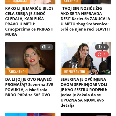
DOMAĆINSKI
STRAŠNO
KAKO LI JE MARIĆU BILO?
"TVOJ SIN NOSIĆE ŽIG
CELA SRBIJA JE SINOĆ
AKO SE TA NEPRAVDA
GLEDALA, KARLEUŠA
DESI" Karleuša ZAKUCALA
PRAVO U METU:
U METU zbog Srebrenice:
Crnogorcima će PRIPASTI
Srbi će njene reči SLAVITI
MUKA
6
2
1
ŠOKANTNO
INTERESANTNO
DA LI JOJ JE OVO NAJVEĆI
SEVERINA JE OPČINJENA
PROMAŠAJ? Severina SVE
OVOM SRPKINJOM! VOLI
POVUKLA, a iskeširala
JE KAO SESTRU ROĐENU:
BRDO PARA za SVE OVO
Jedva je čekala da se
UPOZNA SA NJOM, evo
detalja