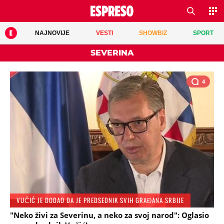
NAJNOVIJE
VESTI
SHOWBIZ
SPORT
SEVERINA
4
VUČIĆ JE DODAO DA JE PREDSEDNIK SVIH GRAĐANA SRBIJE
"Neko živi za Severinu, a neko za svoj narod": Oglasio