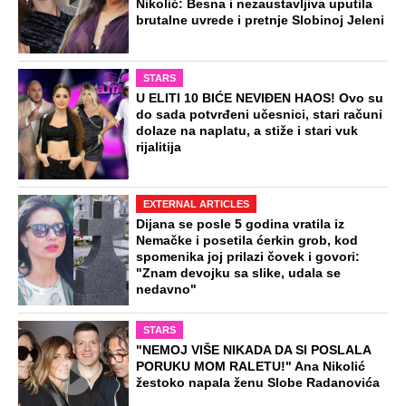
Nikolić: Besna i nezaustavljiva uputila
brutalne uvrede i pretnje Slobinoj Jeleni
STARS
U ELITI 10 BIĆE NEVIĐEN HAOS! Ovo su
do sada potvrđeni učesnici, stari računi
dolaze na naplatu, a stiže i stari vuk
rijalitija
EXTERNAL ARTICLES
Dijana se posle 5 godina vratila iz
Nemačke i posetila ćerkin grob, kod
spomenika joj prilazi čovek i govori:
"Znam devojku sa slike, udala se
nedavno"
STARS
"NEMOJ VIŠE NIKADA DA SI POSLALA
PORUKU MOM RALETU!" Ana Nikolić
žestoko napala ženu Slobe Radanovića