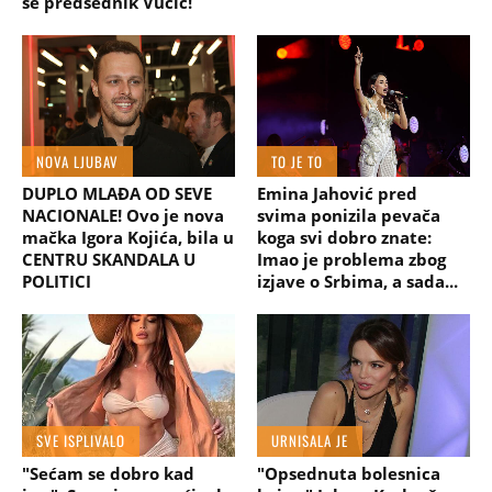
se predsednik Vučić!
NOVA LJUBAV
TO JE TO
DUPLO MLAĐA OD SEVE
Emina Jahović pred
NACIONALE! Ovo je nova
svima ponizila pevača
mačka Igora Kojića, bila u
koga svi dobro znate:
CENTRU SKANDALA U
Imao je problema zbog
POLITICI
izjave o Srbima, a sada...
SVE ISPLIVALO
URNISALA JE
"Sećam se dobro kad
"Opsednuta bolesnica