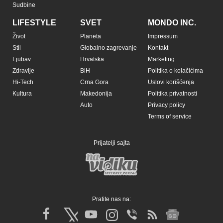
Sudbine
LIFESTYLE
SVET
MONDO INC.
Život
Planeta
Impressum
Stil
Globalno zagrevanje
Kontakt
Ljubav
Hrvatska
Marketing
Zdravlje
BiH
Politika o kolačićima
Hi-Tech
Crna Gora
Uslovi korišćenja
Kultura
Makedonija
Politika privatnosti
Auto
Privacy policy
Terms of service
Prijatelji sajta
Pratite nas na: