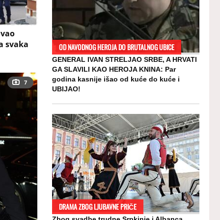
ovao
a svaka
OD NAVODNOG HEROJA DO BRUTALNOG UBICE
GENERAL IVAN STRELJAO SRBE, A HRVATI
GA SLAVILI KAO HEROJA KNINA: Par
godina kasnije išao od kuće do kuće i
7
UBIJAO!
DRAMA ZBOG LJUBAVNE PRIČE
Zbog svadbe trudne Srpkinje i Albanca