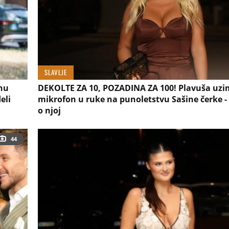
SLAVLJE
anu
DEKOLTE ZA 10, POZADINA ZA 100! Plavuša uz
eli
mikrofon u ruke na punoletstvu Sašine čerke - 
o njoj
44