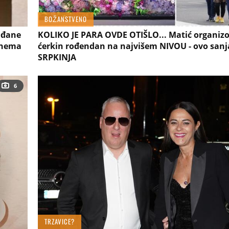
BOŽANSTVENO
ađane
KOLIKO JE PARA OVDE OTIŠLO... Matić organiz
e nema
ćerkin rođendan na najvišem NIVOU - ovo sanj
SRPKINJA
6
TRZAVICE?