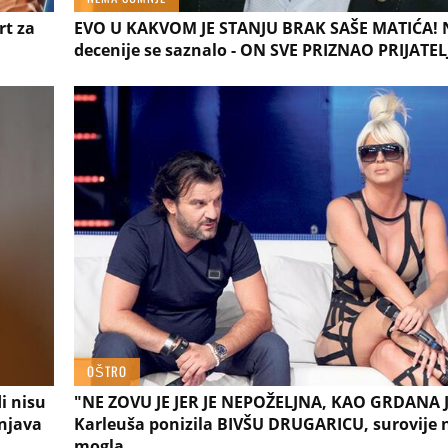
rt za
EVO U KAKVOM JE STANJU BRAK SAŠE MATIĆA! 
decenije se saznalo - ON SVE PRIZNAO PRIJATE
OŠTRO
i nisu
"NE ZOVU JE JER JE NEPOŽELJNA, KAO GRDANA J
šnjava
Karleuša ponizila BIVŠU DRUGARICU, surovije n
mogla