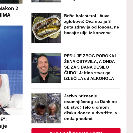
Nakon 2
LJIMA
Briše holesterol i čuva
zglobove: Ova riba je 3
puta zdravija od lososa, ne
bacajte ulje iz konzerve
PEĐU JE ZBOG POROKA I
ŽENA OSTAVILA, A ONDA
SE ZA 3 DANA DESILO
ČUDO! Jeftina stvar ga
IZLEČILA od ALKOHOLA
Jezivo priznanje
osumnjičenog za Dankino
ubistvo: Telo u crnom
džaku doneo u dvorište, a
onda preokret
E":
ije