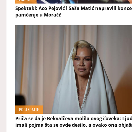
Spektakl: Aco Pejović i Saša Matić napravili konce
pamćenje u Morači!
POGLEDAJTE
Priča se da je Bekvalčeva molila ovog čoveka: Ljud
imali pojma šta se ovde desilo, a ovako ona obja