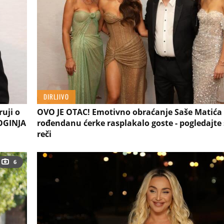
DIRLJIVO
uji o
OVO JE OTAC! Emotivno obraćanje Saše Matića
BOGINJA
rođendanu ćerke rasplakalo goste - pogledajt
reči
6