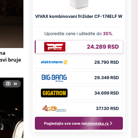
ima
svi bruje
38