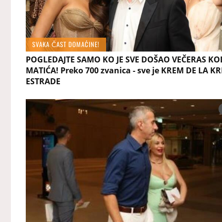
SVAKA ČAST DOMAĆINE!
POGLEDAJTE SAMO KO JE SVE DOŠAO VEČERAS KO
MATIĆA! Preko 700 zvanica - sve je KREM DE LA K
ESTRADE