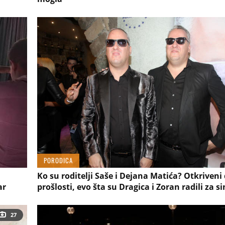
PORODICA
Ko su roditelji Saše i Dejana Matića? Otkriveni d
ar
prošlosti, evo šta su Dragica i Zoran radili za s
27