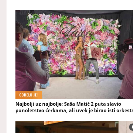
GORELO JE!
Najbolji uz najbolje: Saša Matić 2 puta slavio
punoletstvo ćerkama, ali uvek je birao isti orkest