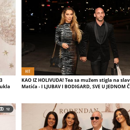
HIT
3
KAO IZ HOLIVUDA! Tea sa mužem stigla na slav
bukla
Matića - I LJUBAV I BODIGARD, SVE U JEDNOM
12