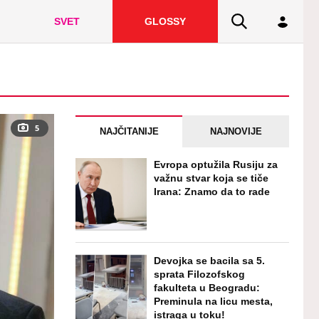
SVET
GLOSSY
5
NAJČITANIJE
NAJNOVIJE
Evropa optužila Rusiju za
važnu stvar koja se tiče
Irana: Znamo da to rade
Devojka se bacila sa 5.
sprata Filozofskog
fakulteta u Beogradu:
Preminula na licu mesta,
istraga u toku!