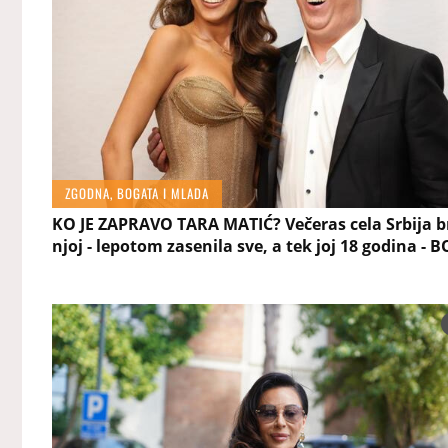
ZGODNA, BOGATA I MLADA
KO JE ZAPRAVO TARA MATIĆ? Večeras cela Srbija br
njoj - lepotom zasenila sve, a tek joj 18 godina - 