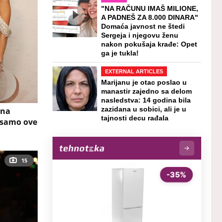
"NA RAČUNU IMAŠ MILIONE,
A PADNEŠ ZA 8.000 DINARA"
Domaća javnost ne štedi
Sergeja i njegovu ženu
nakon pokušaja krađe: Opet
ga je tukla!
EXTERNAL ARTICLES
Marijanu je otac poslao u
manastir zajedno sa delom
nasledstva: 14 godina bila
 na
zazidana u sobici, ali je u
tajnosti decu rađala
e samo ove
15