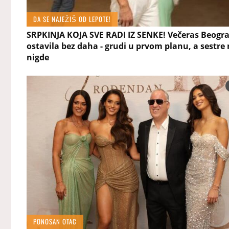
DA SE NAJEŽIŠ OD LEPOTE!
SRPKINJA KOJA SVE RADI IZ SENKE! Večeras Beogr
ostavila bez daha - grudi u prvom planu, a sestr
nigde
PONOSAN OTAC