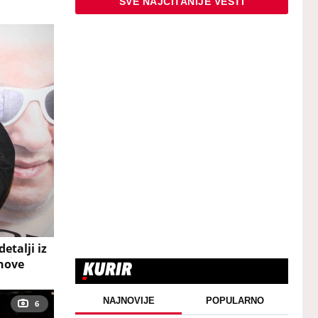
SVE NAJČITANIJE VESTI
etalji iz
inove
NAJNOVIJE
POPULARNO
6