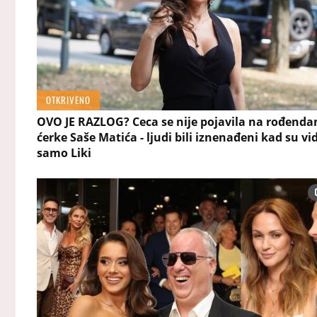
OTKRIVENO
OVO JE RAZLOG? Ceca se nije pojavila na rođend
ćerke Saše Matića - ljudi bili iznenađeni kad su vid
samo Liki