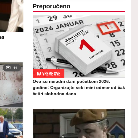
Preporučeno
na
11
NA VREME SVE
Ovo su neradni dani početkom 2026.
godine: Organizujte sebi mini odmor od čak
četiri slobodna dana