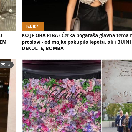
DAMICA!
D
KO JE OBA RIBA? Ćerka bogataša glavna tema 
REM
proslavi - od majke pokupila lepotu, ali i BUJNI
DEKOLTE, BOMBA
3