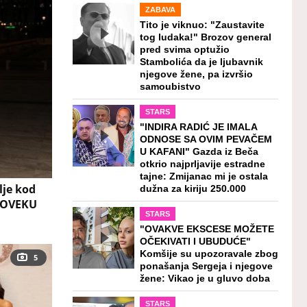
ZABAVA
Tito je viknuo: "Zaustavite
tog ludaka!" Brozov general
pred svima optužio
Stambolića da je ljubavnik
njegove žene, pa izvršio
samoubistvo
STARS
"INDIRA RADIĆ JE IMALA
ODNOSE SA OVIM PEVAČEM
U KAFANI" Gazda iz Beča
otkrio najprljavije estradne
tajne: Zmijanac mi je ostala
lje kod
dužna za kiriju 250.000
 ČOVEKU
STARS
"OVAKVE EKSCESE MOŽETE
OČEKIVATI I UBUDUĆE"
Komšije su upozoravale zbog
5
ponašanja Sergeja i njegove
žene: Vikao je u gluvo doba
STARS