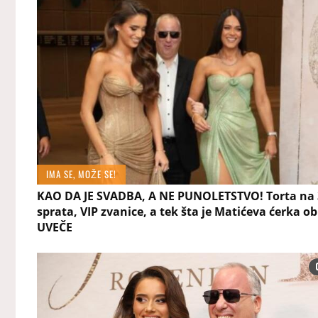
IMA SE, MOŽE SE!
KAO DA JE SVADBA, A NE PUNOLETSTVO! Torta na 
sprata, VIP zvanice, a tek šta je Matićeva ćerka o
UVEČE