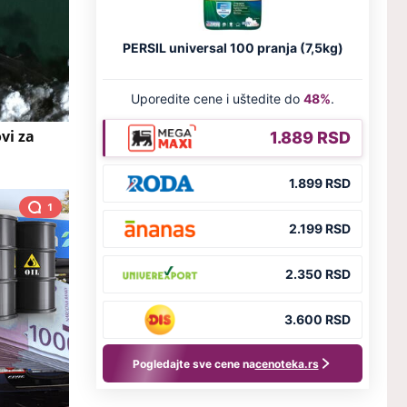
vi za
1