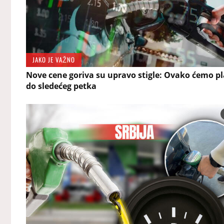
JAKO JE VAŽNO
Nove cene goriva su upravo stigle: Ovako ćemo pl
do sledećeg petka