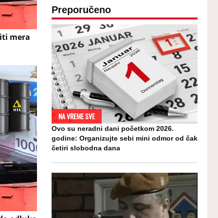
Preporučeno
iti mera
NA VREME SVE
Ovo su neradni dani početkom 2026.
godine: Organizujte sebi mini odmor od čak
četiri slobodna dana