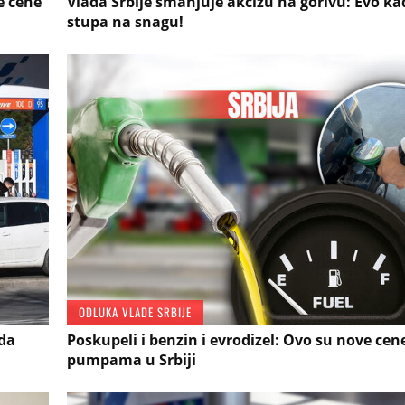
e cene
Vlada Srbije smanjuje akcizu na gorivu: Evo k
stupa na snagu!
ODLUKA VLADE SRBIJE
 da
Poskupeli i benzin i evrodizel: Ovo su nove cen
pumpama u Srbiji