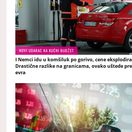
NOVI UDARAC NA KUĆNI BUDŽET
I Nemci idu u komšiluk po gorivo, cene eksplodira
Drastične razlike na granicama, ovako uštede pr
evra