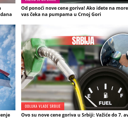
n
Od ponoći nove cene goriva! Ako idete na more
7 dana
vas čeka na pumpama u Crnoj Gori
ODLUKA VLADE SRBIJE
tenje
Ovo su nove cene goriva u Srbiji: Važiće do 7. 