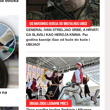
ada odluka
OD NAVODNOG HEROJA DO BRUTALNOG UBICE
GENERAL IVAN STRELJAO SRBE, A HRVATI
GA SLAVILI KAO HEROJA KNINA: Par
godina kasnije išao od kuće do kuće i
UBIJAO!
e na
DRAMA ZBOG LJUBAVNE PRIČE
Zbog svadbe trudne Srpkinje i Albanca