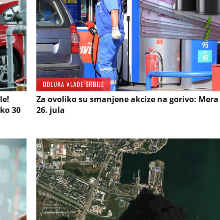
ODLUKA VLADE SRBIJE
le!
Za ovoliko su smanjene akcize na gorivo: Mera
eko 30
26. jula