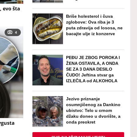
, evo šta
Briše holesterol i čuva
zglobove: Ova riba je 3
puta zdravija od lososa, ne
4
bacajte ulje iz konzerve
PEĐU JE ZBOG POROKA I
ŽENA OSTAVILA, A ONDA
SE ZA 3 DANA DESILO
ČUDO! Jeftina stvar ga
IZLEČILA od ALKOHOLA
Jezivo priznanje
osumnjičenog za Dankino
ubistvo: Telo u crnom
džaku doneo u dvorište, a
onda preokret
avgusta