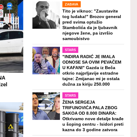
ZABAVA
Tito je viknuo: "Zaustavite
tog ludaka!" Brozov general
pred svima optužio
Stambolića da je ljubavnik
njegove žene, pa izvršio
samoubistvo
STARS
"INDIRA RADIĆ JE IMALA
ODNOSE SA OVIM PEVAČEM
U KAFANI" Gazda iz Beča
otkrio najprljavije estradne
NA
tajne: Zmijanac mi je ostala
zel
dužna za kiriju 250.000
STARS
ŽENA SERGEJA
TRIFUNOVIĆA PALA ZBOG
SAKOA OD 8.000 DINARA:
Otkrivamo nove detalje krađe
u šoping centru - Isidori preti
kazna do 3 godine zatvora