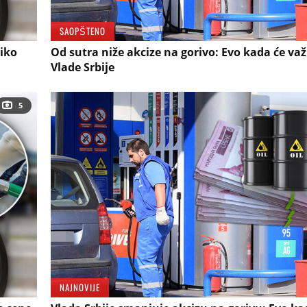
SAOPŠTENO
liko
Od sutra niže akcize na gorivo: Evo kada će važ
Vlade Srbije
5
NAJNOVIJE