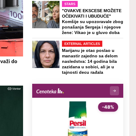
STARS
"OVAKVE EKSCESE MOŽETE
OČEKIVATI I UBUDUĆE"
Komšije su upozoravale zbog
ponašanja Sergeja i njegove
žene: Vikao je u gluvo doba
EXTERNAL ARTICLES
Marijanu je otac poslao u
manastir zajedno sa delom
 važi do
nasledstva: 14 godina bila
zazidana u sobici, ali je u
tajnosti decu rađala