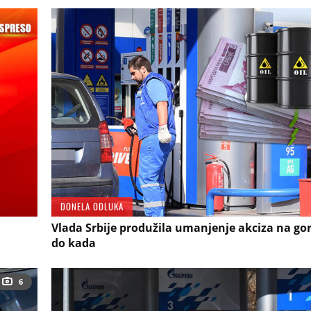
DONELA ODLUKA
Vlada Srbije produžila umanjenje akciza na gori
do kada
6