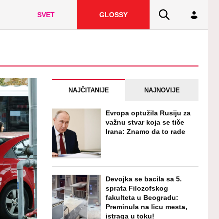
SVET
GLOSSY
NAJČITANIJE
NAJNOVIJE
Evropa optužila Rusiju za
važnu stvar koja se tiče
Irana: Znamo da to rade
Devojka se bacila sa 5.
sprata Filozofskog
fakulteta u Beogradu:
Preminula na licu mesta,
istraga u toku!