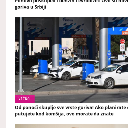
Ponovo poskupeli i benzin i evrodizel: Ovo su nov
goriva u Srbiji
VAŽNO!
Od ponoći skuplje sve vrste goriva! Ako planirate
putujete kod komšija, ovo morate da znate