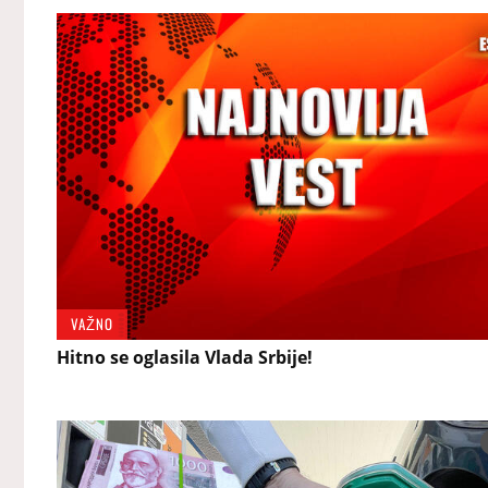
VAŽNO
Hitno se oglasila Vlada Srbije!