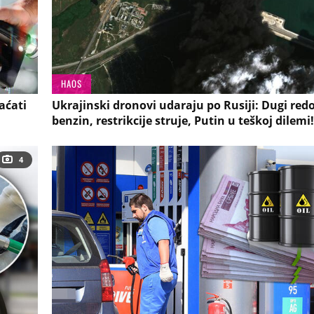
HAOS
aćati
Ukrajinski dronovi udaraju po Rusiji: Dugi redo
benzin, restrikcije struje, Putin u teškoj dilemi!
4