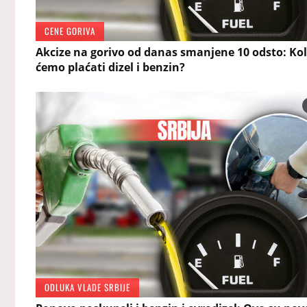
CENE GORIVA
Akcize na gorivo od danas smanjene 10 odsto: Ko
ćemo plaćati dizel i benzin?
ODLUKA VLADE SRBIJE