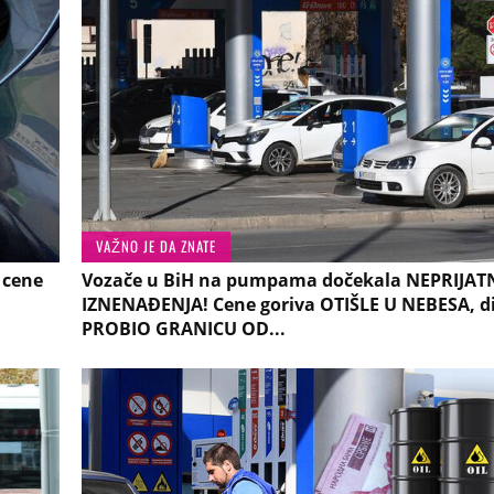
VAŽNO JE DA ZNATE
 cene
Vozače u BiH na pumpama dočekala NEPRIJAT
IZNENAĐENJA! Cene goriva OTIŠLE U NEBESA, di
PROBIO GRANICU OD...