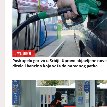
JAVLJENO JE
Poskupelo gorivo u Srbiji: Upravo objavljene nove
dizela i benzina koje važe do narednog petka