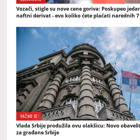
Vozači, stigle su nove cene goriva: Poskupeo jeda
naftni derivat - evo koliko ćete plaćati narednih 
VAŽNO JE
Vlada Srbije produžila ovu olakšicu: Novo obaveš
za građane Srbije