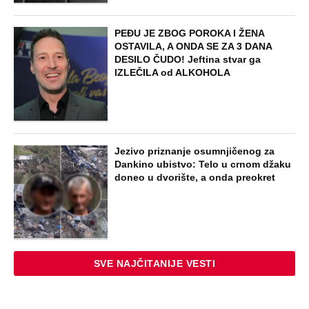
PEĐU JE ZBOG POROKA I ŽENA
OSTAVILA, A ONDA SE ZA 3 DANA
DESILO ČUDO! Jeftina stvar ga
IZLEČILA od ALKOHOLA
Jezivo priznanje osumnjičenog za
Dankino ubistvo: Telo u crnom džaku
doneo u dvorište, a onda preokret
SVE NAJČITANIJE VESTI