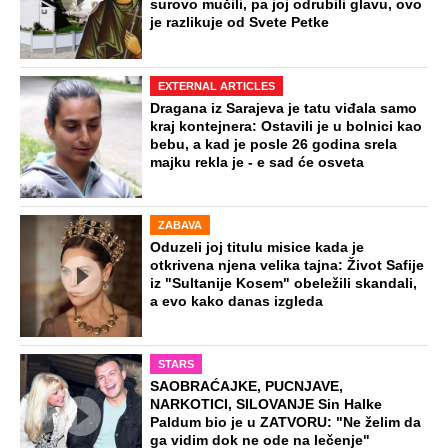
surovo mučili, pa joj odrubili glavu, ovo
je razlikuje od Svete Petke
EXTERNAL ARTICLES
Dragana iz Sarajeva je tatu viđala samo
kraj kontejnera: Ostavili je u bolnici kao
bebu, a kad je posle 26 godina srela
majku rekla je - e sad će osveta
ZABAVA
Oduzeli joj titulu misice kada je
otkrivena njena velika tajna: Život Safije
iz "Sultanije Kosem" obeležili skandali,
a evo kako danas izgleda
STARS
SAOBRAĆAJKE, PUCNJAVE,
NARKOTICI, SILOVANJE Sin Halke
Paldum bio je u ZATVORU: "Ne želim da
ga vidim dok ne ode na lečenje"