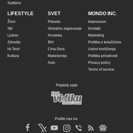
Sudbine
LIFESTYLE
SVET
MONDO INC.
Život
Planeta
Impressum
Stil
Globalno zagrevanje
Kontakt
Ljubav
Hrvatska
Marketing
Zdravlje
BiH
Politika o kolačićima
Hi-Tech
Crna Gora
Uslovi korišćenja
Kultura
Makedonija
Politika privatnosti
Auto
Privacy policy
Terms of service
Prijatelji sajta
Pratite nas na: