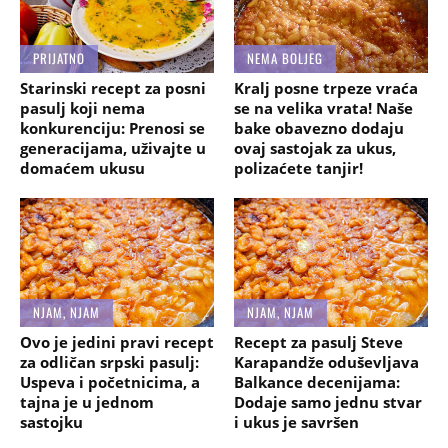
PRIJATNO
NEMA BOLJEG
Starinski recept za posni
Kralj posne trpeze vraća
pasulj koji nema
se na velika vrata! Naše
konkurenciju: Prenosi se
bake obavezno dodaju
generacijama, uživajte u
ovaj sastojak za ukus,
domaćem ukusu
polizaćete tanjir!
NJAM, NJAM
NJAM, NJAM
Ovo je jedini pravi recept
Recept za pasulj Steve
za odličan srpski pasulj:
Karapandže oduševljava
Uspeva i početnicima, a
Balkance decenijama:
tajna je u jednom
Dodaje samo jednu stvar
sastojku
i ukus je savršen