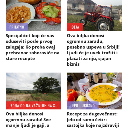
PRIJATNO
IDEJA
Specijalitet koji će vas
Ova biljka donosi
oduševiti posle prvog
ogromnu zaradu,
zalogaja: Ko proba ovaj
posebno uspeva u Srbiji!
prebranac zaboraviće na
Ljudi će je uvek tražiti i
stare recepte
plaćati za nju, sjajan
biznis
JEDNA OD NAJVAŽNIJIH NA SRPSKOJ TRPEZI
LEPO I UKUSNO
Ova biljka donosi
Recept za dugovečnost:
ogormnu zaradu! Sve
Jelo od samo četiri
manje ljudi je gaji, a
sastojka koje najzdraviji