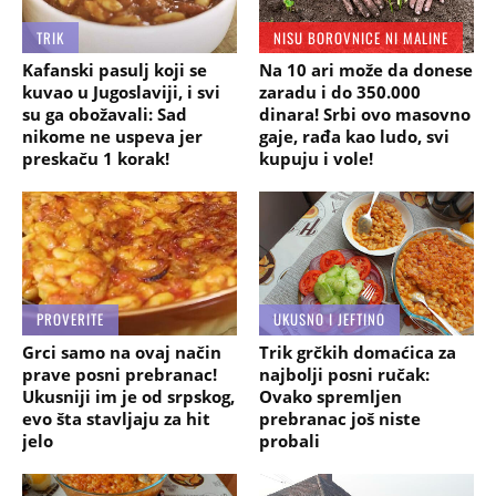
TRIK
NISU BOROVNICE NI MALINE
Kafanski pasulj koji se
Na 10 ari može da donese
kuvao u Jugoslaviji, i svi
zaradu i do 350.000
su ga obožavali: Sad
dinara! Srbi ovo masovno
nikome ne uspeva jer
gaje, rađa kao ludo, svi
preskaču 1 korak!
kupuju i vole!
PROVERITE
UKUSNO I JEFTINO
Grci samo na ovaj način
Trik grčkih domaćica za
prave posni prebranac!
najbolji posni ručak:
Ukusniji im je od srpskog,
Ovako spremljen
evo šta stavljaju za hit
prebranac još niste
jelo
probali