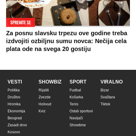
SPREMITE SE
Za posnu slavsku trpezu ove godine treba
izdvojiti ozbiljnu sumu novca: Nečija cela
plata ode na svega 20 gostiju
VESTI
SHOWBIZ
SPORT
VIRALNO
Politika
Rijaliti
Fudbal
Bizar
Društvo
Zvezde
Košarka
Svaštara
Hronika
Holivud
Tenis
Tiktok
Ekonomija
Kviz
Ostali sportovi
Beograd
Navijači
Zasadi drvo
Showtime
Kosovo