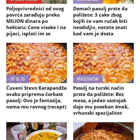
Poljoprivrednici od ovog
Domaći pasulj prste da
povrća zarađuju preko
poližete: 3 cake zbog
MILION dinara po
kojih će vam ručak biti
hektaru: Cene visoke i na
neodoljiv, nećete znati
pijaci, isplati im se
kad vam je dosta
TO JE TO
MAJSTORSKI
Čuveni Stevo Karapandža
Pasulj na turski način
ovako priprema čorbast
prste da poližete: Bez
pasulj: Ovo je fantazija,
mesa, a jedan sastojak
nema mu ravnog (recept)
daje mu poseban šmek,
vrhunski specijalitet