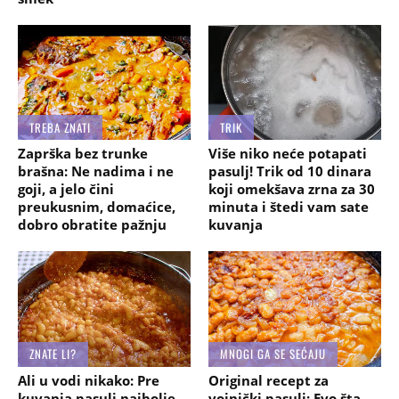
TREBA ZNATI
TRIK
Zaprška bez trunke
Više niko neće potapati
brašna: Ne nadima i ne
pasulj! Trik od 10 dinara
goji, a jelo čini
koji omekšava zrna za 30
preukusnim, domaćice,
minuta i štedi vam sate
dobro obratite pažnju
kuvanja
ZNATE LI?
MNOGI GA SE SEĆAJU
Ali u vodi nikako: Pre
Original recept za
kuvanja pasulj najbolje
vojnički pasulj: Evo šta