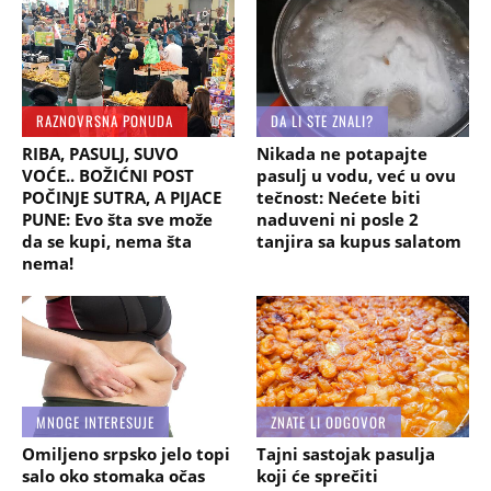
RAZNOVRSNA PONUDA
DA LI STE ZNALI?
RIBA, PASULJ, SUVO
Nikada ne potapajte
VOĆE.. BOŽIĆNI POST
pasulj u vodu, već u ovu
POČINJE SUTRA, A PIJACE
tečnost: Nećete biti
PUNE: Evo šta sve može
naduveni ni posle 2
da se kupi, nema šta
tanjira sa kupus salatom
nema!
MNOGE INTERESUJE
ZNATE LI ODGOVOR
Omiljeno srpsko jelo topi
Tajni sastojak pasulja
salo oko stomaka očas
koji će sprečiti