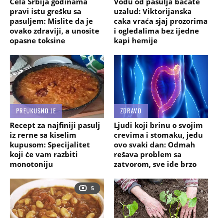
Cela Srbija godinama
Vodu od pasulja bacate
pravi istu grešku sa
uzalud: Viktorijanska
pasuljem: Mislite da je
caka vraća sjaj prozorima
ovako zdraviji, a unosite
i ogledalima bez ijedne
opasne toksine
kapi hemije
PREUKUSNO JE
ZDRAVO
Recept za najfiniji pasulj
Ljudi koji brinu o svojim
iz rerne sa kiselim
crevima i stomaku, jedu
kupusom: Specijalitet
ovo svaki dan: Odmah
koji će vam razbiti
rešava problem sa
monotoniju
zatvorom, sve ide brzo
5