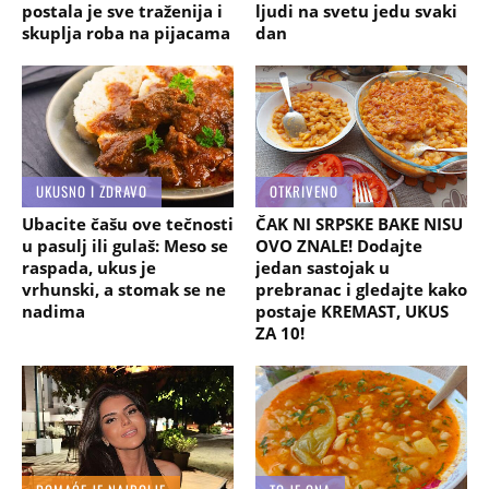
postala je sve traženija i
ljudi na svetu jedu svaki
skuplja roba na pijacama
dan
UKUSNO I ZDRAVO
OTKRIVENO
Ubacite čašu ove tečnosti
ČAK NI SRPSKE BAKE NISU
u pasulj ili gulaš: Meso se
OVO ZNALE! Dodajte
raspada, ukus je
jedan sastojak u
vrhunski, a stomak se ne
prebranac i gledajte kako
nadima
postaje KREMAST, UKUS
ZA 10!