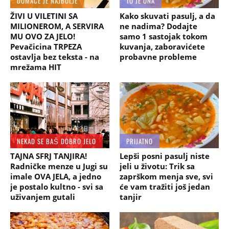
DOMAĆE JE NAJBOLJE
TO JE ONA
ŽIVI U VILETINI SA
Kako skuvati pasulj, a da
MILIONEROM, A SERVIRA
ne nadima? Dodajte
MU OVO ZA JELO!
samo 1 sastojak tokom
Pevačicina TRPEZA
kuvanja, zaboravićete
ostavlja bez teksta - na
probavne probleme
mrežama HIT
NEKAD SE BAŠ DOBRO JELO
PRIJATNO
TAJNA SFRJ TANJIRA!
Lepši posni pasulj niste
Radničke menze u Jugi su
jeli u životu: Trik sa
imale OVA JELA, a jedno
zaprškom menja sve, svi
je postalo kultno - svi sa
će vam tražiti još jedan
uživanjem gutali
tanjir