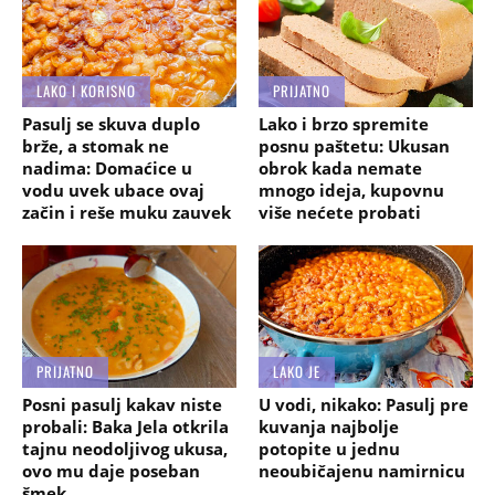
LAKO I KORISNO
PRIJATNO
Pasulj se skuva duplo
Lako i brzo spremite
brže, a stomak ne
posnu paštetu: Ukusan
nadima: Domaćice u
obrok kada nemate
vodu uvek ubace ovaj
mnogo ideja, kupovnu
začin i reše muku zauvek
više nećete probati
PRIJATNO
LAKO JE
Posni pasulj kakav niste
U vodi, nikako: Pasulj pre
probali: Baka Jela otkrila
kuvanja najbolje
tajnu neodoljivog ukusa,
potopite u jednu
ovo mu daje poseban
neoubičajenu namirnicu
šmek