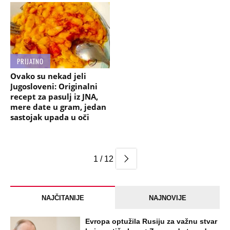
PRIJATNO
Ovako su nekad jeli
Jugosloveni: Originalni
recept za pasulj iz JNA,
mere date u gram, jedan
sastojak upada u oči
1 / 12
NAJČITANIJE
NAJNOVIJE
Evropa optužila Rusiju za važnu stvar