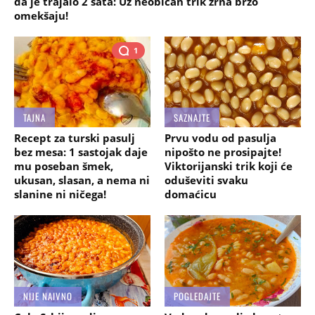
da je trajalo 2 sata: Uz neobičan trik zrna brzo
omekšaju!
1
TAJNA
SAZNAJTE
Recept za turski pasulj
Prvu vodu od pasulja
bez mesa: 1 sastojak daje
nipošto ne prosipajte!
mu poseban šmek,
Viktorijanski trik koji će
ukusan, slasan, a nema ni
oduševiti svaku
slanine ni ničega!
domaćicu
NIJE NAIVNO
POGLEDAJTE