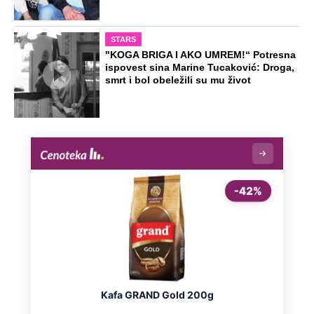
STARS
"KOGA BRIGA I AKO UMREM!“ Potresna
ispovest sina Marine Tucaković: Droga,
smrt i bol obeležili su mu život