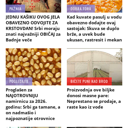
PAŽNJA
DOBRA FORA
JEDNU KAŠIKU OVOG JELA
Kad kuvate pasulj u vodu
OBAVEZNO ODVOJITE ZA
obavezno dodajte ovaj
KRSTOVDAN! Srbi moraju
sastojak: Skuva se duplo
znati najvažniji OBIČAJ za
brže, a uvek bude
Badnje veče
ukusan, rastresit i mekan
POGLEDAJTE
BIĆETE PUNI KAO BROD
Proglašen za
Proizvodnja ove biljke
NAJOTROVNIJU
donosi masne pare:
namirnicu za 2026.
Neprestano se prodaje, a
godinu: Srbi ga tamane, a
raste kao iz vode
on nadmašio i
najpoznatije otrovnice