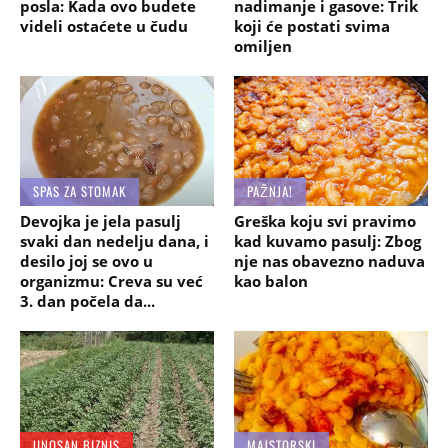
posla: Kada ovo budete
nadimanje i gasove: Trik
videli ostaćete u čudu
koji će postati svima
omiljen
SPAS ZA STOMAK
PAŽNJA!
Devojka je jela pasulj
Greška koju svi pravimo
svaki dan nedelju dana, i
kad kuvamo pasulj: Zbog
desilo joj se ovo u
nje nas obavezno naduva
organizmu: Creva su već
kao balon
3. dan počela da...
UNOSAN BIZNIS
MAJSTORSKI