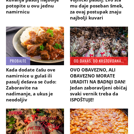
potopite u ovu jednu
mu daje poseban šmek,
namirnicu
za ovaj postupak znaju
najbolji kuvari
PROBAJTE
OD DANAS, DO KRSTOVDANA...
Kada dodate čašu ove
OVO OBAVEZNO, ALI
namirnice u gulaš ili
OBAVEZNO MORATE
pasulj dešava se čudo:
URADITI NA BADNJI DAN!
Zaboravite na
Jedan zaboravljeni običaj
nadimanje, a ukus je
svaki vernik treba da
neodoljiv
ISPOŠTUJE!