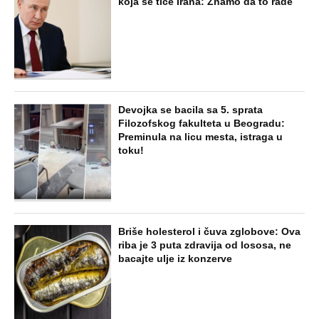
koja se tiče Irana: Znamo da to rade
Devojka se bacila sa 5. sprata
Filozofskog fakulteta u Beogradu:
Preminula na licu mesta, istraga u
toku!
Briše holesterol i čuva zglobove: Ova
riba je 3 puta zdravija od lososa, ne
bacajte ulje iz konzerve