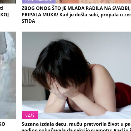
ti
ZBOG ONOG ŠTO JE MLADA RADILA NA SVADBI, 
ČKOJ
PRIPALA MUKA! Kad je došla sebi, propala u ze
STIDA
UŽAS
KO
Suzana izdala decu, mužu pretvorila život u pa
godine pokušavala da sakrije sramotu: Kad ju 