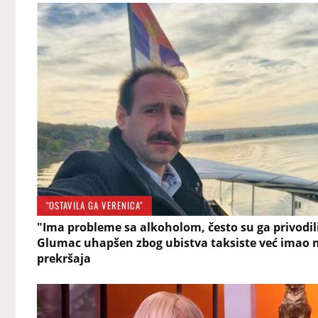
"OSTAVILA GA VERENICA"
"Ima probleme sa alkoholom, često su ga privodili
Glumac uhapšen zbog ubistva taksiste već imao n
prekršaja