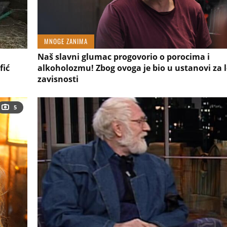
MNOGE ZANIMA
Naš slavni glumac progovorio o porocima i
fić
alkoholozmu! Zbog ovoga je bio u ustanovi za 
zavisnosti
5