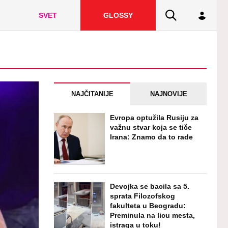
SVET
GLOSSY
NAJČITANIJE
NAJNOVIJE
Evropa optužila Rusiju za
važnu stvar koja se tiče
Irana: Znamo da to rade
Devojka se bacila sa 5.
sprata Filozofskog
fakulteta u Beogradu:
Preminula na licu mesta,
istraga u toku!