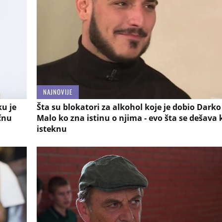
NAJNOVIJE
ku je
Šta su blokatori za alkohol koje je dobio Darko
ičnu
Malo ko zna istinu o njima - evo šta se dešava
isteknu