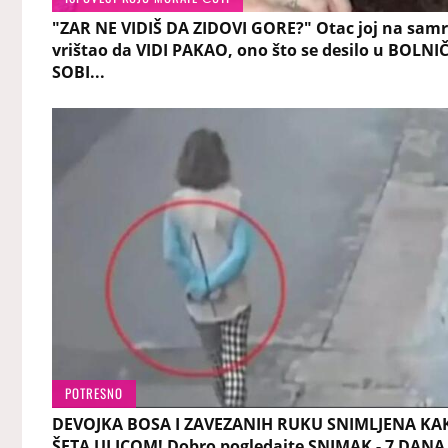
"ZAR NE VIDIŠ DA ZIDOVI GORE?" Otac joj na samr
vrištao da VIDI PAKAO, ono što se desilo u BOLNI
SOBI...
POTRESNO
DEVOJKA BOSA I ZAVEZANIH RUKU SNIMLJENA KA
ŠETA ULICOM! Dobro pogledajte SNIMAK - 7 DANA