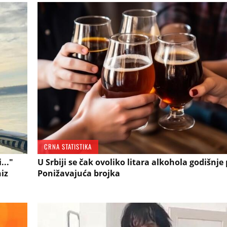
CRNA STATISTIKA
..."
U Srbiji se čak ovoliko litara alkohola godišnje
iz
Ponižavajuća brojka