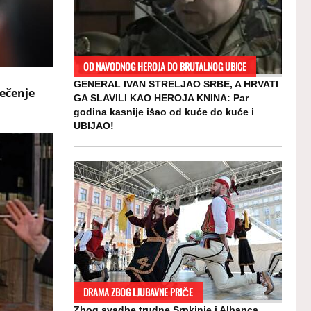
OD NAVODNOG HEROJA DO BRUTALNOG UBICE
GENERAL IVAN STRELJAO SRBE, A HRVATI
lečenje
GA SLAVILI KAO HEROJA KNINA: Par
godina kasnije išao od kuće do kuće i
UBIJAO!
DRAMA ZBOG LJUBAVNE PRIČE
Zbog svadbe trudne Srpkinje i Albanca