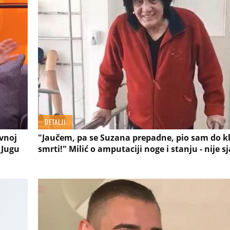
DETALJI
avnoj
"Jaučem, pa se Suzana prepadne, pio sam do kl
 Jugu
smrti!" Milić o amputaciji noge i stanju - nije s