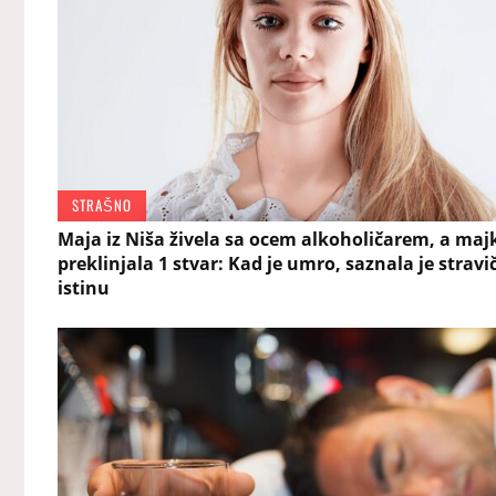
STRAŠNO
Maja iz Niša živela sa ocem alkoholičarem, a maj
preklinjala 1 stvar: Kad je umro, saznala je strav
istinu