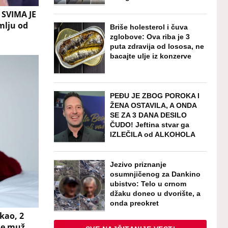
SVIMA JE
mlju od
Briše holesterol i čuva
zglobove: Ova riba je 3
puta zdravija od lososa, ne
bacajte ulje iz konzerve
PEĐU JE ZBOG POROKA I
ŽENA OSTAVILA, A ONDA
SE ZA 3 DANA DESILO
ČUDO! Jeftina stvar ga
IZLEČILA od ALKOHOLA
Jezivo priznanje
osumnjičenog za Dankino
ubistvo: Telo u crnom
džaku doneo u dvorište, a
onda preokret
kao, 2
je muž