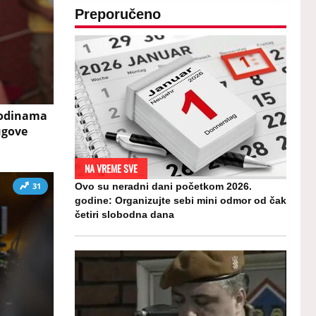
Preporučeno
 godinama
ugove
NA VREME SVE
31
Ovo su neradni dani početkom 2026.
godine: Organizujte sebi mini odmor od čak
četiri slobodna dana