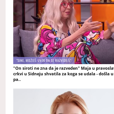
"SINE, MOŽEŠ UVEK DA SE RAZVEDEŠ"
"On siroti ne zna da je razveden" Maja u pravosl
crkvi u Sidneju shvatila za koga se udala - došla u
pa..