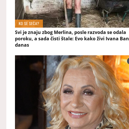
KO SE SEĆA?
Svi je znaju zbog Merlina, posle razvoda se odala
poroku, a sada čisti štale: Evo kako živi Ivana Ban
danas