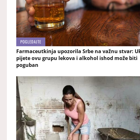
POGLEDAJTE
Farmaceutkinja upozorila Srbe na važnu stvar: U
pijete ovu grupu lekova i alkohol ishod može biti
poguban