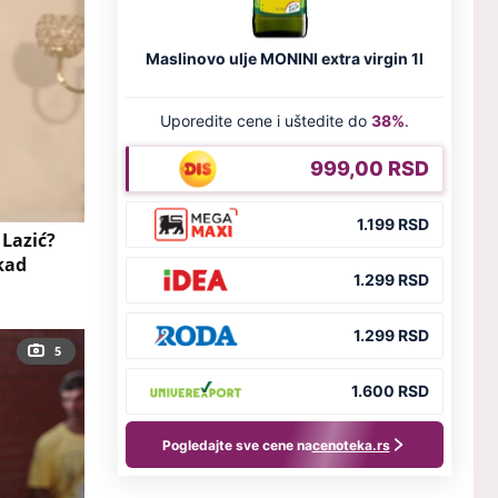
 Lazić?
 kad
5