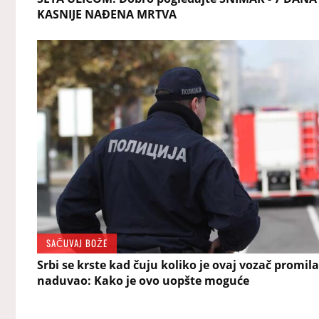
KASNIJE NAĐENA MRTVA
SAČUVAJ BOŽE
Srbi se krste kad čuju koliko je ovaj vozač promila
naduvao: Kako je ovo uopšte moguće