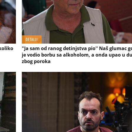
DETALJI
koliko
"Ja sam od ranog detinjstva pio'' Naš glumac
je vodio borbu sa alkoholom, a onda upao u d
zbog poroka