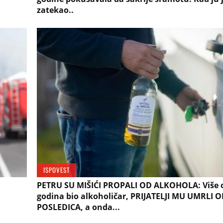
zatekao..
ISPOVEST
PETRU SU MIŠIĆI PROPALI OD ALKOHOLA: Više 
godina bio alkoholičar, PRIJATELJI MU UMRLI 
POSLEDICA, a onda...