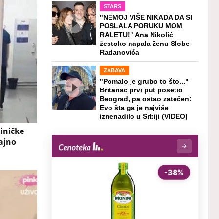
STARS
"NEMOJ VIŠE NIKADA DA SI
POSLALA PORUKU MOM
RALETU!" Ana Nikolić
žestoko napala ženu Slobe
Radanovića
ZABAVA
"Pomalo je grubo to što..."
Britanac prvi put posetio
Beograd, pa ostao zatečen:
Evo šta ga je najviše
iznenadilo u Srbiji (VIDEO)
iničke
jajno