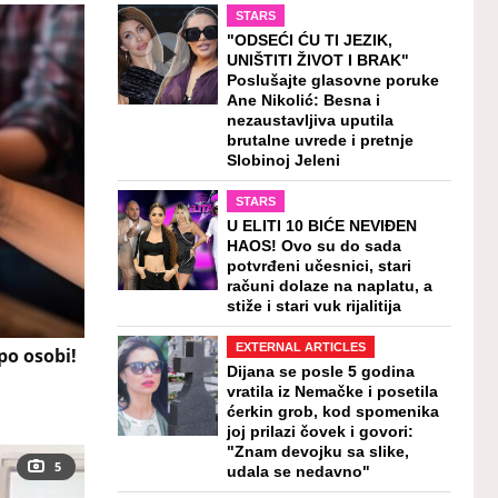
STARS
"ODSEĆI ĆU TI JEZIK,
UNIŠTITI ŽIVOT I BRAK"
Poslušajte glasovne poruke
Ane Nikolić: Besna i
nezaustavljiva uputila
brutalne uvrede i pretnje
Slobinoj Jeleni
STARS
U ELITI 10 BIĆE NEVIĐEN
HAOS! Ovo su do sada
potvrđeni učesnici, stari
računi dolaze na naplatu, a
stiže i stari vuk rijalitija
EXTERNAL ARTICLES
 po osobi!
Dijana se posle 5 godina
vratila iz Nemačke i posetila
ćerkin grob, kod spomenika
joj prilazi čovek i govori:
"Znam devojku sa slike,
5
udala se nedavno"