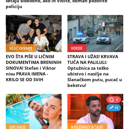
šetaju slobodno, ako ih vidite, odmah pozovite
policiju
NEOČEKIVANO
HOROR
EVO ŠTA PIŠE U LIČNIM
STRAVA I UŽAS! KRVAVA
DOKUMENTIMA BRENINIH
TUČA NA PALILULI:
SINOVA! Stefan i Viktor
Optužnica za teško
nisu PRAVA IMENA -
ubistvo i nasilje na
KRILO SE OD SVIH
Slanačkom putu, pucač u
bekstvu!
3
13
ISPLIVALO
NASLEDNICI OČAJNI