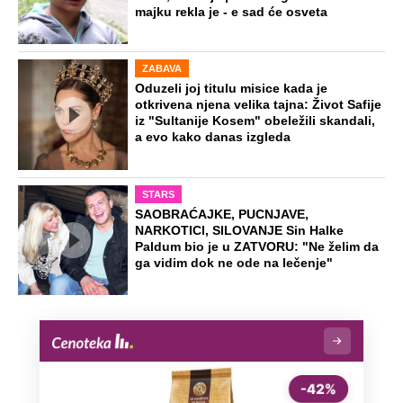
majku rekla je - e sad će osveta
ZABAVA
Oduzeli joj titulu misice kada je
otkrivena njena velika tajna: Život Safije
iz "Sultanije Kosem" obeležili skandali,
a evo kako danas izgleda
STARS
SAOBRAĆAJKE, PUCNJAVE,
NARKOTICI, SILOVANJE Sin Halke
Paldum bio je u ZATVORU: "Ne želim da
ga vidim dok ne ode na lečenje"