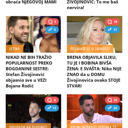
obraća NJEGOVOJ MAMI
ŽIVOJINOVIĆ: To me baš
nervira!
5
18
5
17
ISTINA
POJAVILO SE U JAVNOSTI
NIKAD NE BIH TRAŽIO
BRENA OBJAVILA SLIKU,
POPULARNOST PREKO
TU JE I BOBINA BIVŠA
BOGDANINE SESTRE:
ŽENA: E SVAŠTA: Niko NIJE
Stefan Živojinović
ZNAO da u DOMU
objasnio sve u VEZI
Živojinovića ovako STOJE
Bojane Rodić
STVARI
6
22
13
24
ODGOVOR NA GLASINE?
VELIKI INTERVJU STEFANA ŽIVOJINOVIĆA