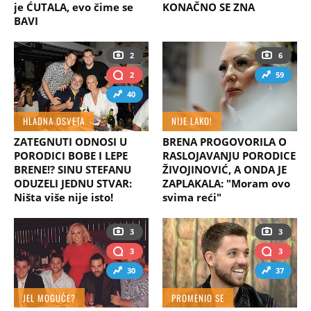
je ĆUTALA, evo čime se
KONAČNO SE ZNA
BAVI
2
6
2
59
40
HLADNA OSVETA
NIJE LAKO!
ZATEGNUTI ODNOSI U
BRENA PROGOVORILA O
PORODICI BOBE I LEPE
RASLOJAVANJU PORODICE
BRENE!? SINU STEFANU
ŽIVOJINOVIĆ, A ONDA JE
ODUZELI JEDNU STVAR:
ZAPLAKALA: "Moram ovo
Ništa više nije isto!
svima reći"
3
3
3
3
30
37
JEL MOGUĆE?
PROMENIO SE