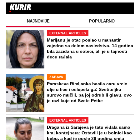
NAJNOVIJE
POPULARNO
EXTERNAL ARTICLES
Marijanu je otac poslao u manastir
zajedno sa delom nasledstva: 14 godina
bila zazidana u sobici, ali je u tajnosti
decu rađala
ZABAVA
Paraskeva Rimljanka bacila caru vrelo
ulje u lice i oslepela ga: Svetiteljku
surovo mučili, pa joj odrubili glavu, ovo
je razlikuje od Svete Petke
EXTERNAL ARTICLES
Dragana iz Sarajeva je tatu viđala samo
kraj kontejnera: Ostavili je u bolnici kao
bebu, a kad je posle 26 godina srela