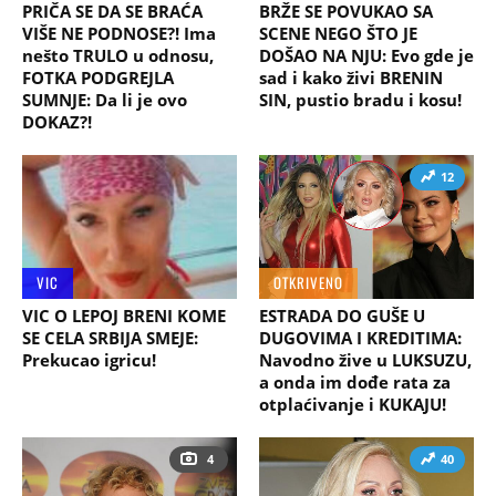
PRIČA SE DA SE BRAĆA
BRŽE SE POVUKAO SA
VIŠE NE PODNOSE?! Ima
SCENE NEGO ŠTO JE
nešto TRULO u odnosu,
DOŠAO NA NJU: Evo gde je
FOTKA PODGREJLA
sad i kako živi BRENIN
SUMNJE: Da li je ovo
SIN, pustio bradu i kosu!
DOKAZ?!
12
VIC
OTKRIVENO
VIC O LEPOJ BRENI KOME
ESTRADA DO GUŠE U
SE CELA SRBIJA SMEJE:
DUGOVIMA I KREDITIMA:
Prekucao igricu!
Navodno žive u LUKSUZU,
a onda im dođe rata za
otplaćivanje i KUKAJU!
4
40