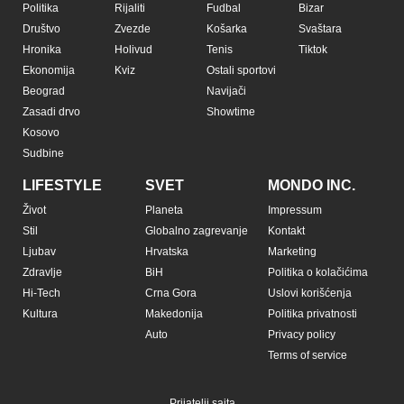
Politika
Rijaliti
Fudbal
Bizar
Društvo
Zvezde
Košarka
Svaštara
Hronika
Holivud
Tenis
Tiktok
Ekonomija
Kviz
Ostali sportovi
Beograd
Navijači
Zasadi drvo
Showtime
Kosovo
Sudbine
LIFESTYLE
SVET
MONDO INC.
Život
Planeta
Impressum
Stil
Globalno zagrevanje
Kontakt
Ljubav
Hrvatska
Marketing
Zdravlje
BiH
Politika o kolačićima
Hi-Tech
Crna Gora
Uslovi korišćenja
Kultura
Makedonija
Politika privatnosti
Auto
Privacy policy
Terms of service
Prijatelji sajta