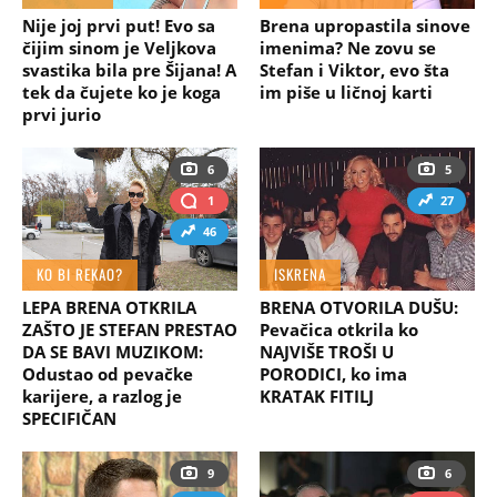
Nije joj prvi put! Evo sa
Brena upropastila sinove
čijim sinom je Veljkova
imenima? Ne zovu se
svastika bila pre Šijana! A
Stefan i Viktor, evo šta
tek da čujete ko je koga
im piše u ličnoj karti
prvi jurio
6
5
1
27
46
KO BI REKAO?
ISKRENA
LEPA BRENA OTKRILA
BRENA OTVORILA DUŠU:
ZAŠTO JE STEFAN PRESTAO
Pevačica otkrila ko
DA SE BAVI MUZIKOM:
NAJVIŠE TROŠI U
Odustao od pevačke
PORODICI, ko ima
karijere, a razlog je
KRATAK FITILJ
SPECIFIČAN
9
6