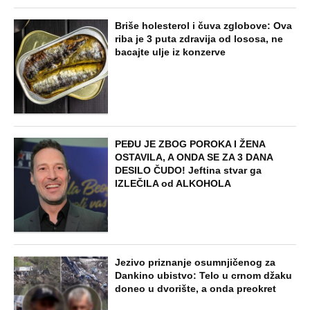
Briše holesterol i čuva zglobove: Ova
riba je 3 puta zdravija od lososa, ne
bacajte ulje iz konzerve
PEĐU JE ZBOG POROKA I ŽENA
OSTAVILA, A ONDA SE ZA 3 DANA
DESILO ČUDO! Jeftina stvar ga
IZLEČILA od ALKOHOLA
Jezivo priznanje osumnjičenog za
Dankino ubistvo: Telo u crnom džaku
doneo u dvorište, a onda preokret