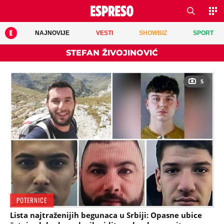
NAJNOVIJE
VESTI
SHOWBIZ
SPORT
STEFAN ŽIVOJINOVIĆ
5
POTERNICE
Lista najtraženijih begunaca u Srbiji: Opasne ubice