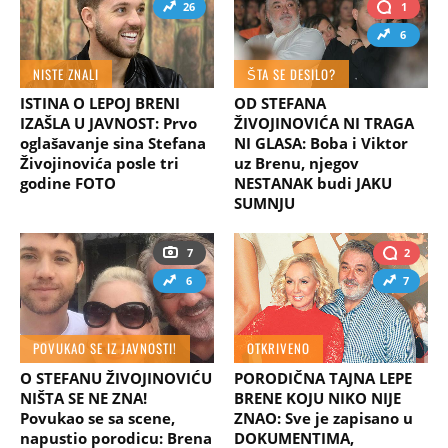
26
1
6
NISTE ZNALI
ŠTA SE DESILO?
ISTINA O LEPOJ BRENI
OD STEFANA
IZAŠLA U JAVNOST: Prvo
ŽIVOJINOVIĆA NI TRAGA
oglašavanje sina Stefana
NI GLASA: Boba i Viktor
Živojinovića posle tri
uz Brenu, njegov
godine FOTO
NESTANAK budi JAKU
SUMNJU
7
2
6
7
POVUKAO SE IZ JAVNOSTI!
OTKRIVENO
O STEFANU ŽIVOJINOVIĆU
PORODIČNA TAJNA LEPE
NIŠTA SE NE ZNA!
BRENE KOJU NIKO NIJE
Povukao se sa scene,
ZNAO: Sve je zapisano u
napustio porodicu: Brena
DOKUMENTIMA,