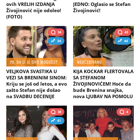
ovih VRELIH IZDANJA
JEDNO: Oglasio se Stefan
Živojinović nije odoleo!
Živojinović!
(FOTO)
34
43
34
44
PA, DA LI JE OVO MOGUĆE?
NEOČEKIVANO
VELJKOVA SVASTIKA U
KIJA KOCKAR FLERTOVALA
VEZI SA BRENINIM SINOM:
SA STEFANOM
Kriju se još od letos, a evo
ŽIVOJINOVIĆEM! Hoće da
zašto Stefan nije došao
bude Brenina snajka,
na SVADBU DECENIJE
nova LJUBAV NA POMOLU
38
4
41