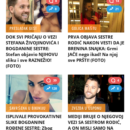
8
14
8
21
PRESLADAK GEST
GOLICA MAŠTU
DOK SVI PRIČAJU O VEZI
PRVA OBJAVA SESTRE
STEFANA ŽIVOJINOVIĆA I
RODIĆ NAKON VESTI DA JE
BOGDANINE SESTRE:
BRENINA SNAJKA: Grmi
Stefan objavio NJIHOVU
JAČE nego ikad! Na njoj
sliku i sve RAZNEŽIO!
sve PRŠTI! (FOTO)
(FOTO)
39
4
128
8
SAVRŠENA U BIKINIJU
ZVEZDA U USPONU
ISPLIVALE PROVOKATIVNE
MEDIJI BRUJE O NJEGOVOJ
SLIKE BOGDANINE
VEZI SA SESTROM RODIĆ,
ROĐENE SESTRE: Zbog
A ON MISLI SAMO NA