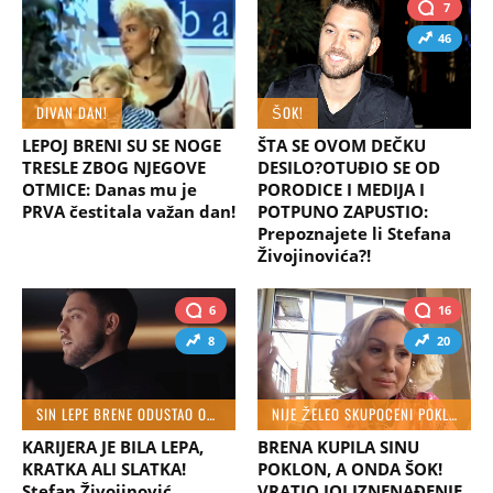
7
46
DIVAN DAN!
ŠOK!
LEPOJ BRENI SU SE NOGE
ŠTA SE OVOM DEČKU
TRESLE ZBOG NJEGOVE
DESILO?OTUĐIO SE OD
OTMICE: Danas mu je
PORODICE I MEDIJA I
PRVA čestitala važan dan!
POTPUNO ZAPUSTIO:
Prepoznajete li Stefana
Živojinovića?!
6
16
8
20
SIN LEPE BRENE ODUSTAO OD PEVANJA
NIJE ŽELEO SKUPOCENI POKLON
KARIJERA JE BILA LEPA,
BRENA KUPILA SINU
KRATKA ALI SLATKA!
POKLON, A ONDA ŠOK!
Stefan Živojinović
VRATIO JOJ IZNENAĐENJE