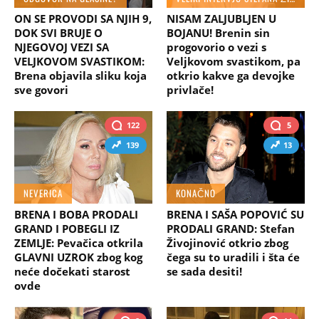
ON SE PROVODI SA NJIH 9,
NISAM ZALJUBLJEN U
DOK SVI BRUJE O
BOJANU! Brenin sin
NJEGOVOJ VEZI SA
progovorio o vezi s
VELJKOVOM SVASTIKOM:
Veljkovom svastikom, pa
Brena objavila sliku koja
otkrio kakve ga devojke
sve govori
privlače!
122
5
139
13
NEVERICA
KONAČNO
BRENA I BOBA PRODALI
BRENA I SAŠA POPOVIĆ SU
GRAND I POBEGLI IZ
PRODALI GRAND: Stefan
ZEMLJE: Pevačica otkrila
Živojinović otkrio zbog
GLAVNI UZROK zbog kog
čega su to uradili i šta će
neće dočekati starost
se sada desiti!
ovde