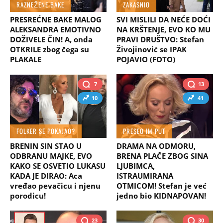
RAZNEŽENE BAKE
ZAKASNIO
PRESREĆNE BAKE MALOG
SVI MISLILI DA NEĆE DOĆI
ALEKSANDRA EMOTIVNO
NA KRŠTENJE, EVO KO MU
DOŽIVELE ČIN! A, onda
PRAVI DRUŠTVO: Stefan
OTKRILE zbog čega su
Živojinović se IPAK
PLAKALE
POJAVIO (FOTO)
7
13
10
41
FOLKER SE POKAJAO?
PRESEO IM PUT
BRENIN SIN STAO U
DRAMA NA ODMORU,
ODBRANU MAJKE, EVO
BRENA PLAČE ZBOG SINA
KAKO SE OSVETIO LUKASU
LJUBIMCA,
KADA JE DIRAO: Aca
ISTRAUMIRANA
vređao pevačicu i njenu
OTMICOM! Stefan je već
porodicu!
jedno bio KIDNAPOVAN!
23
30