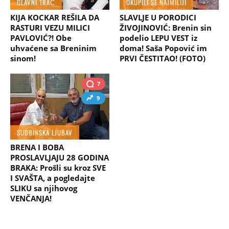
GLAVNI TRAČ
OKUPILI SE NAJMILIJI
KIJA KOCKAR REŠILA DA
SLAVLJE U PORODICI
RASTURI VEZU MILICI
ŽIVOJINOVIĆ: Brenin sin
PAVLOVIĆ?! Obe
podelio LEPU VEST iz
uhvaćene sa Breninim
doma! Saša Popović im
sinom!
PRVI ČESTITAO! (FOTO)
7
9
SUDBINSKA LJUBAV
BRENA I BOBA
PROSLAVLJAJU 28 GODINA
BRAKA: Prošli su kroz SVE
I SVAŠTA, a pogledajte
SLIKU sa njihovog
VENČANJA!