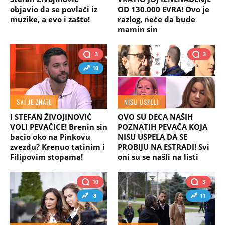
objavio da se povlači iz
OD 130.000 EVRA! Ovo je
muzike, a evo i zašto!
razlog, neće da bude
mamin sin
3
3
10
SVI JE ZNATE
NISU USPELI
I STEFAN ŽIVOJINOVIĆ
OVO SU DECA NAŠIH
VOLI PEVAČICE! Brenin sin
POZNATIH PEVAČA KOJA
bacio oko na Pinkovu
NISU USPELA DA SE
zvezdu? Krenuo tatinim i
PROBIJU NA ESTRADI! Svi
Filipovim stopama!
oni su se našli na listi
10
3
8
11