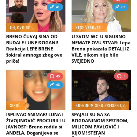
41
62
UH, OVO BOLI
NEĆE VEROVATI!
BRENO ČUVAJ SINA OD
U SVOM WC-U SIGURNO
BUDALE LUNE ĐOGANI!
NEMATE OVU STVAR: Lepa
Reakcija LEPE BRENE
Brena pokazala DETALJ IZ
šokiral amnoge zbog ove
VILE, nikom nije bilo
priče!
SVEJEDNO
45
3
46
SINOĆ
BRENINOM SINU PREKIPELO?
ISPLIVAO SNIMAK! LUNA I
SPAJALI SU GA SA
ŽIVOJINOVIĆ PROCURILI U
BOGDANINOM SESTROM,
JAVNOST: Breno rodila si
MILICOM PAVLOVIĆ I
ANĐELA, Đoganijeva se
KIJOM! STEFAN