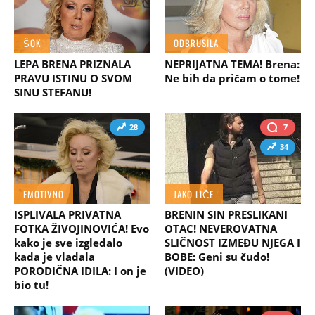
ŠOK
ODBRUSILA
LEPA BRENA PRIZNALA
NEPRIJATNA TEMA! Brena:
PRAVU ISTINU O SVOM
Ne bih da pričam o tome!
SINU STEFANU!
28
7
34
EMOTIVNO
JAKO LIČE
ISPLIVALA PRIVATNA
BRENIN SIN PRESLIKANI
FOTKA ŽIVOJINOVIĆA! Evo
OTAC! NEVEROVATNA
kako je sve izgledalo
SLIČNOST IZMEĐU NJEGA I
kada je vladala
BOBE: Geni su čudo!
PORODIČNA IDILA: I on je
(VIDEO)
bio tu!