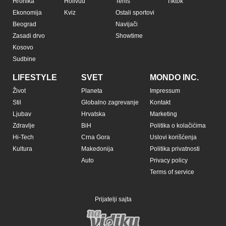
Hronika
Holivud
Tenis
Tiktok
Ekonomija
Kviz
Ostali sportovi
Beograd
Navijači
Zasadi drvo
Showtime
Kosovo
Sudbine
LIFESTYLE
SVET
MONDO INC.
Život
Planeta
Impressum
Stil
Globalno zagrevanje
Kontakt
Ljubav
Hrvatska
Marketing
Zdravlje
BiH
Politika o kolačićima
Hi-Tech
Crna Gora
Uslovi korišćenja
Kultura
Makedonija
Politika privatnosti
Auto
Privacy policy
Terms of service
Prijatelji sajta