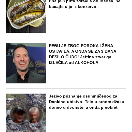
riba je 3 puta zdravija od lososa, ne
bacajte ulje iz konzerve
PEĐU JE ZBOG POROKA I ŽENA
OSTAVILA, A ONDA SE ZA 3 DANA
DESILO ČUDO! Jeftina stvar ga
IZLEČILA od ALKOHOLA
Jezivo priznanje osumnjičenog za
Dankino ubistvo: Telo u crnom džaku
doneo u dvorište, a onda preokret