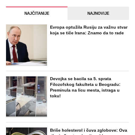
NAJČITANIJE
NAJNOVIJE
Evropa optužila Rusiju za važnu stvar
koja se tiče Irana: Znamo da to rade
Devojka se bacila sa 5. sprata
Filozofskog fakulteta u Beogradu:
Preminula na licu mesta, istraga u
toku!
Briše holesterol i čuva zglobove: Ova