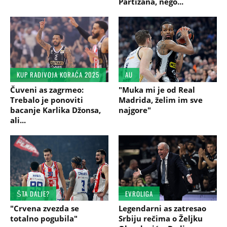
Partizana, nego...
KUP RADIVOJA KORAĆA 2025
AU
Čuveni as zagrmeo:
"Muka mi je od Real
Trebalo je ponoviti
Madrida, želim im sve
bacanje Karlika Džonsa,
najgore"
ali...
ŠTA DALJE?
EVROLIGA
"Crvena zvezda se
Legendarni as zatresao
totalno pogubila"
Srbiju rečima o Željku