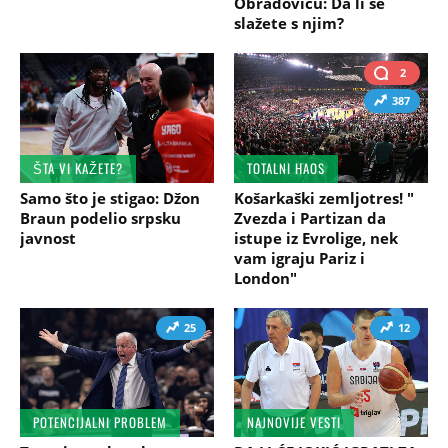
Obradoviću: Da li se
slažete s njim?
2
387
ŠTA VI KAŽETE?
TOTALNI HAOS
Samo što je stigao: Džon
Košarkaški zemljotres! "
Braun podelio srpsku
Zvezda i Partizan da
javnost
istupe iz Evrolige, nek
vam igraju Pariz i
London"
25
12
POTENCIJALNI PROBLEM
NAJNOVIJE VESTI