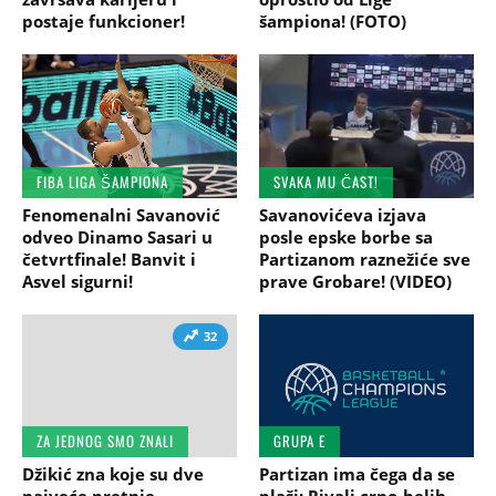
postaje funkcioner!
šampiona! (FOTO)
FIBA LIGA ŠAMPIONA
SVAKA MU ČAST!
Fenomenalni Savanović
Savanovićeva izjava
odveo Dinamo Sasari u
posle epske borbe sa
četvrtfinale! Banvit i
Partizanom raznežiće sve
Asvel sigurni!
prave Grobare! (VIDEO)
32
ZA JEDNOG SMO ZNALI
GRUPA E
Džikić zna koje su dve
Partizan ima čega da se
najveće pretnje
plaši: Rivali crno-belih