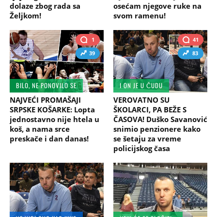
dolaze zbog rada sa
osećam njegove ruke na
Željkom!
svom ramenu!
1
41
39
83
BILO, NE PONOVILO SE
I ON JE U ČUDU
NAJVEĆI PROMAŠAJI
VEROVATNO SU
SRPSKE KOŠARKE: Lopta
ŠKOLARCI, PA BEŽE S
jednostavno nije htela u
ČASOVA! Duško Savanović
koš, a nama srce
snimio penzionere kako
preskače i dan danas!
se šetaju za vreme
policijskog časa