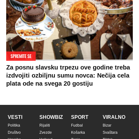
SPREMITE SE
Za posnu slavsku trpezu ove godine treba
izdvojiti ozbiljnu sumu novca: Nečija cela
plata ode na svega 20 gostiju
VESTI
SHOWBIZ
SPORT
VIRALNO
Politika
Rijaliti
Fudbal
Bizar
Društvo
Zvezde
Košarka
Svaštara