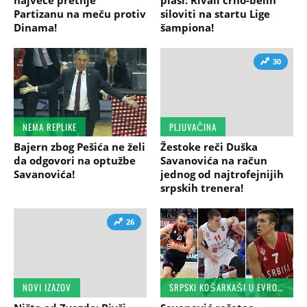
Partizanu na meču protiv
siloviti na startu Lige
Dinama!
šampiona!
30
NEMA REPLIKE
PLJUVAČINA
Bajern zbog Pešića ne želi
Žestoke reči Duška
da odgovori na optužbe
Savanovića na račun
Savanovića!
jednog od najtrofejnijih
srpskih trenera!
26
NOVI IZAZOV
SRPSKI KOŠARKAŠI U EVROPI