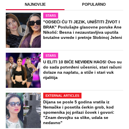
NAJNOVIJE
POPULARNO
STARS
"ODSEĆI ĆU TI JEZIK, UNIŠTITI ŽIVOT I
BRAK" Poslušajte glasovne poruke Ane
Nikolić: Besna i nezaustavljiva uputila
brutalne uvrede i pretnje Slobinoj Jeleni
STARS
U ELITI 10 BIĆE NEVIĐEN HAOS! Ovo su
do sada potvrđeni učesnici, stari računi
dolaze na naplatu, a stiže i stari vuk
rijalitija
EXTERNAL ARTICLES
Dijana se posle 5 godina vratila iz
Nemačke i posetila ćerkin grob, kod
spomenika joj prilazi čovek i govori:
"Znam devojku sa slike, udala se
nedavno"