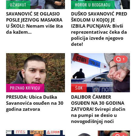
UŽASNUT
HOROR U BEOGRADU
SAVANOVIĆ SE OGLASIO
DUŠKO SAVANOVIĆ PRED
POSLE JEZIVOG MASAKRA
ŠKOLOM U KOJOJ JE
U ŠKOLI: Nemam više šta
IZBILA PUCNJAVA: Bivši
da kažem...
reprezentativac čeka da
policija izvede njegovo
dete!
1
PRIZNAO KRIVICU
ŠOK
PRESUDA: Ubica Duška
DALIBOR ČAMBER
Savanovića osuđen na 30
OSUĐEN NA 30 GODINA
godina zatvora
ZATVORA! Svirepi zločin
na pumpi se desio u
novogodišnjoj noći