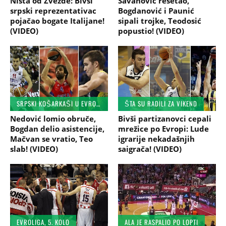
Ništa od Zvezde: Bivši
Savanović rešetao,
srpski reprezentativac
Bogdanović i Paunić
pojačao bogate Italijane!
sipali trojke, Teodosić
(VIDEO)
popustio! (VIDEO)
SRPSKI KOŠARKAŠI U EVROPI
ŠTA SU RADILI ZA VIKEND
Nedović lomio obruče,
Bivši partizanovci cepali
Bogdan delio asistencije,
mrežice po Evropi: Lude
Mačvan se vratio, Teo
igrarije nekadašnjih
slab! (VIDEO)
saigrača! (VIDEO)
EVROLIGA, 5. KOLO
ALA JE RASPALIO PO LOPTI