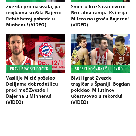
Zvezda promašivala, pa
Smeč u lice Savanoviću:
trojkama srušila Bajern:
Brutalna rampa Kvinsija
Rebić heroj pobede u
Milera na igraču Bajerna!
Minhenu! (VIDEO)
(VIDEO)
PRAVI BRATSKI DOČEK
SRPSKI KOŠARKAŠI U EVROPI
Vasilije Micić poželeo
Bivši igrač Zvezde
Delijama dobrodošlicu
tragičar u Španiji, Bogdan
pred meč Zvezde i
pokidao, Milutinov
Bajerna u Minhenu!
učestvovao u rekordu!
(VIDEO)
(VIDEO)