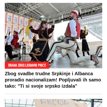
DRAMA ZBOG LJUBAVNE PRIČE
Zbog svadbe trudne Srpkinje i Albanca
proradio nacionalizam! Popljuvali ih samo
tako: "Ti si svoje srpsko izdala"