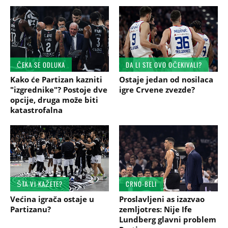
ČEKA SE ODLUKA
DA LI STE OVO OČEKIVALI?
Kako će Partizan kazniti
Ostaje jedan od nosilaca
"izgrednike"? Postoje dve
igre Crvene zvezde?
opcije, druga može biti
katastrofalna
ŠTA VI KAŽETE?
CRNO-BELI
Većina igrača ostaje u
Proslavljeni as izazvao
Partizanu?
zemljotres: Nije Ife
Lundberg glavni problem