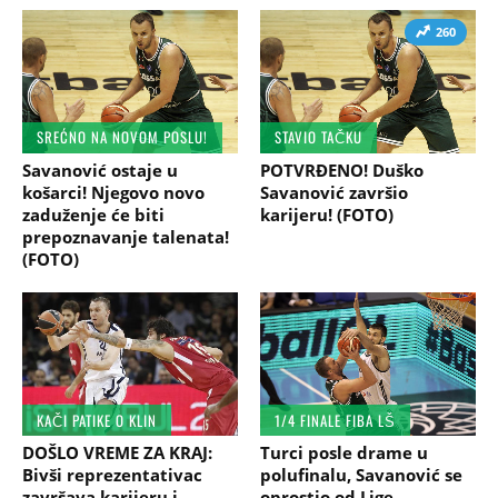
260
SREĆNO NA NOVOM POSLU!
STAVIO TAČKU
Savanović ostaje u
POTVRĐENO! Duško
košarci! Njegovo novo
Savanović završio
zaduženje će biti
karijeru! (FOTO)
prepoznavanje talenata!
(FOTO)
KAČI PATIKE O KLIN
1/4 FINALE FIBA LŠ
DOŠLO VREME ZA KRAJ:
Turci posle drame u
Bivši reprezentativac
polufinalu, Savanović se
završava karijeru i
oprostio od Lige