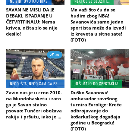
NE VIDI OVO KAO KIKS
NEKI ĆE SE SLOŽITI...
SAVAN NE MISLI DA JE
Ma važi što ću da se
DEBAKL ISPADANJE U
budim zbog NBA!
ČETVRTFINALU: Nema
Savanovića samo jedan
krivca, ništa zlo se nije
sportista može da izvadi
desilo!
iz kreveta u sitne sate!
(FOTO)
30
NEGO ŠTA, NEGO SAM GA PSOVAO
JOŠ MALO DO SPEKTAKLA!
Zavio nas je u crno 2010.
Duško Savanović
na Mundobasketu i zato
ambasador završnog
ga je Savan stalno
turnira Evrolige: Kreće
psovao: Tunčeri obožava
odbrojavanje do
rakiju i pršutu, iako je ...
košarkaškog događaja
godine u Beogradu!
(FOTO)