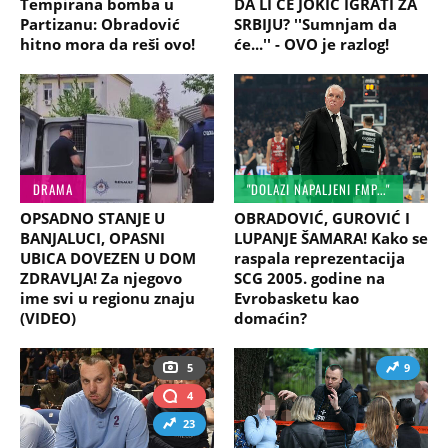
Tempirana bomba u
DA LI ĆE JOKIĆ IGRATI ZA
Partizanu: Obradović
SRBIJU? ''Sumnjam da
hitno mora da reši ovo!
će...'' - OVO je razlog!
DRAMA
"DOLAZI NAPALJENI FMP..."
OPSADNO STANJE U
OBRADOVIĆ, GUROVIĆ I
BANJALUCI, OPASNI
LUPANJE ŠAMARA! Kako se
UBICA DOVEZEN U DOM
raspala reprezentacija
ZDRAVLJA! Za njegovo
SCG 2005. godine na
ime svi u regionu znaju
Evrobasketu kao
(VIDEO)
domaćin?
5
9
4
23