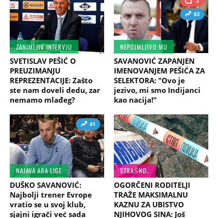
2
63
ZANIMLJIV INTERVJU
NEPOJMLJIVO MU
SVETISLAV PEŠIĆ O
SAVANOVIĆ ZAPANJEN
PREUZIMANJU
IMENOVANJEM PEŠIĆA ZA
REPREZENTACIJE: Zašto
SELEKTORA: "Ovo je
ste nam doveli dedu, zar
jezivo, mi smo Indijanci
nemamo mlađeg?
kao nacija!"
41
NAJAVA ABA LIGE
STRAŠNO..
DUŠKO SAVANOVIĆ:
OGORČENI RODITELJI
Najbolji trener Evrope
TRAŽE MAKSIMALNU
vratio se u svoj klub,
KAZNU ZA UBISTVO
sjajni igrači već sada
NJIHOVOG SINA: Još