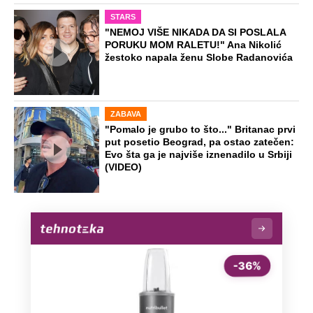
STARS
"NEMOJ VIŠE NIKADA DA SI POSLALA
PORUKU MOM RALETU!" Ana Nikolić
žestoko napala ženu Slobe Radanovića
ZABAVA
"Pomalo je grubo to što..." Britanac prvi
put posetio Beograd, pa ostao zatečen:
Evo šta ga je najviše iznenadilo u Srbiji
(VIDEO)