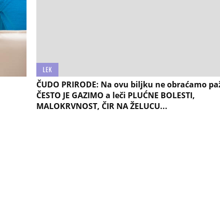
LEK
ČUDO PRIRODE: Na ovu biljku ne obraćamo paž
ČESTO JE GAZIMO a leči PLUĆNE BOLESTI,
MALOKRVNOST, ČIR NA ŽELUCU...