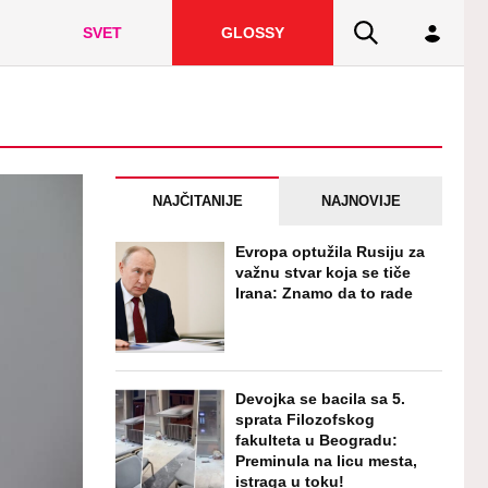
SVET
GLOSSY
NAJČITANIJE
NAJNOVIJE
Evropa optužila Rusiju za
važnu stvar koja se tiče
Irana: Znamo da to rade
Devojka se bacila sa 5.
sprata Filozofskog
fakulteta u Beogradu:
Preminula na licu mesta,
istraga u toku!