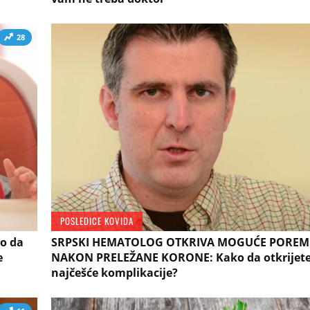
28
POSLEDICE KOVIDA
ko da
SRPSKI HEMATOLOG OTKRIVA MOGUĆE POREM
e
NAKON PRELEŽANE KORONE: Kako da otkrijete 
najčešće komplikacije?