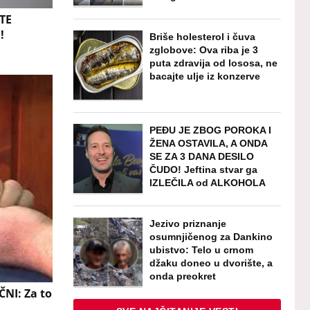
TE
!
Briše holesterol i čuva
zglobove: Ova riba je 3
puta zdravija od lososa, ne
bacajte ulje iz konzerve
PEĐU JE ZBOG POROKA I
ŽENA OSTAVILA, A ONDA
SE ZA 3 DANA DESILO
ČUDO! Jeftina stvar ga
IZLEČILA od ALKOHOLA
Jezivo priznanje
osumnjičenog za Dankino
ubistvo: Telo u crnom
džaku doneo u dvorište, a
onda preokret
NI: Za to