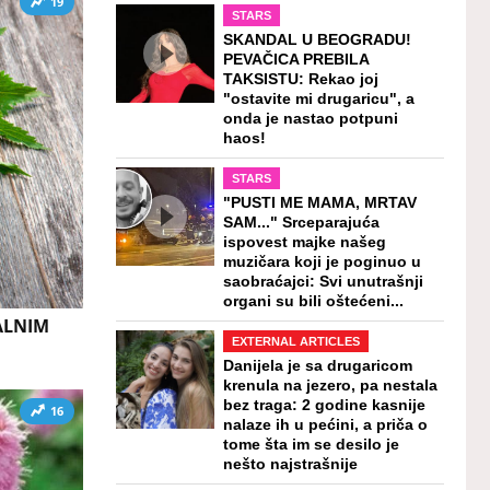
19
STARS
SKANDAL U BEOGRADU!
PEVAČICA PREBILA
TAKSISTU: Rekao joj
"ostavite mi drugaricu", a
onda je nastao potpuni
haos!
STARS
"PUSTI ME MAMA, MRTAV
SAM..." Srceparajuća
ispovest majke našeg
muzičara koji je poginuo u
saobraćajci: Svi unutrašnji
organi su bili oštećeni...
ALNIM
EXTERNAL ARTICLES
Danijela je sa drugaricom
krenula na jezero, pa nestala
bez traga: 2 godine kasnije
16
nalaze ih u pećini, a priča o
tome šta im se desilo je
nešto najstrašnije