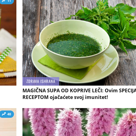
11
ZDRAVA ISHRANA
MAGIČNA SUPA OD KOPRIVE LEČI: Ovim SPECIJ
RECEPTOM ojačaćete svoj imunitet!
40