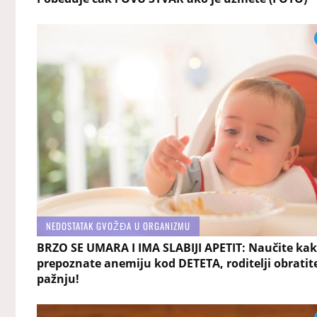
NEDOSTATAK GVOŽĐA U ORGANIZMU
BRZO SE UMARA I IMA SLABIJI APETIT: Naučite ka
prepoznate anemiju kod DETETA, roditelji obratit
pažnju!