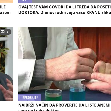
ILE
OVAJ TEST VAM GOVORI DA LI TREBA DA POSETI
vašem
DOKTORA: Dlanovi otkrivaju vašu KRVNU sliku
6
ISPROBAJTE
NAJBRŽI NAČIN DA PROVERITE DA LI STE ANEMIČ
vam ne treba doktor