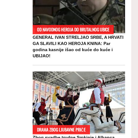
OD NAVODNOG HEROJA DO BRUTALNOG UBICE
GENERAL IVAN STRELJAO SRBE, A HRVATI
GA SLAVILI KAO HEROJA KNINA: Par
godina kasnije išao od kuće do kuće i
UBIJAO!
DRAMA ZBOG LJUBAVNE PRIČE
Zbog svadbe trudne Srpkinje i Albanca