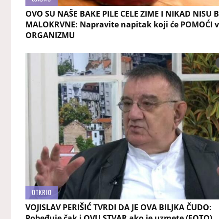
OVO SU NAŠE BAKE PILE CELE ZIME I NIKAD NISU B
MALOKRVNE: Napravite napitak koji će POMOĆI 
ORGANIZMU
OTKRIO
VOJISLAV PERIŠIĆ TVRDI DA JE OVA BILJKA ČUDO:
Pobeđuje čak i OVU STVAR ako je uzmete (FOTO)