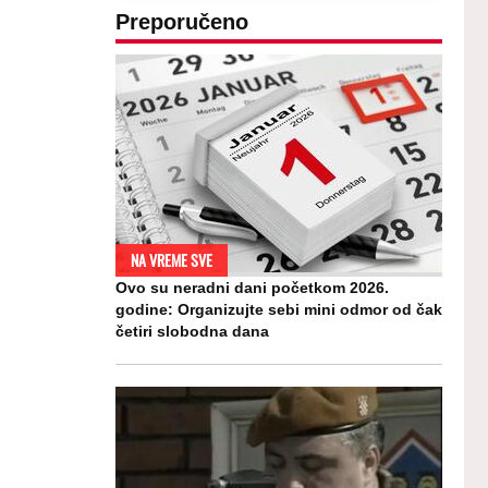
Preporučeno
NA VREME SVE
Ovo su neradni dani početkom 2026.
godine: Organizujte sebi mini odmor od čak
četiri slobodna dana