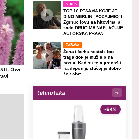
STARS
TOP 10 PESAMA KOJE JE
DINO MERLIN "POZAJMIO"!
Zgrnuo lovu na hitovima, a
sada DRUGIMA NAPLAĆUJE
AUTORSKA PRAVA
ZABAVA
Žena i ćerka nestale bez
traga dok je muž bio na
poslu: Kad su telo pronašli
TI: Ova
na deponiji, slučaj je dobio
šok obrt
ravi