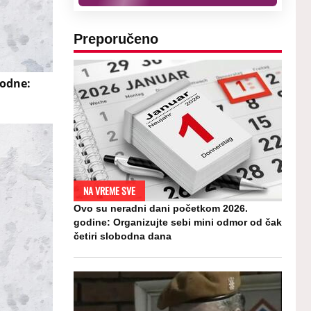
Preporučeno
hodne:
NA VREME SVE
Ovo su neradni dani početkom 2026.
godine: Organizujte sebi mini odmor od čak
četiri slobodna dana