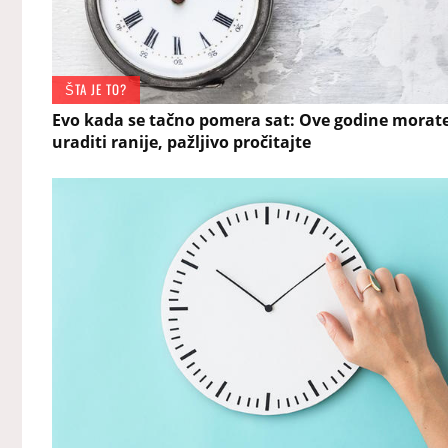
ŠTA JE TO?
Evo kada se tačno pomera sat: Ove godine morate
uraditi ranije, pažljivo pročitajte