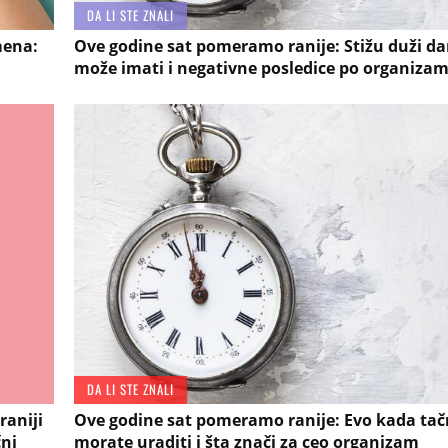
DA LI STE ZNALI
mena:
Ove godine sat pomeramo ranije: Stižu duži dan
može imati i negativne posledice po organiza
DA LI STE ZNALI
raniji
Ove godine sat pomeramo ranije: Evo kada tač
čni
morate uraditi i šta znači za ceo organizam