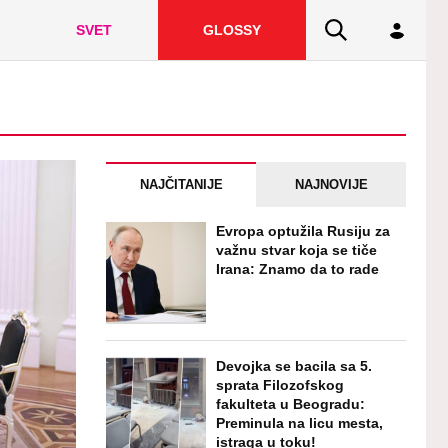
SVET
GLOSSY
NAJČITANIJE
NAJNOVIJE
Evropa optužila Rusiju za
važnu stvar koja se tiče
Irana: Znamo da to rade
Devojka se bacila sa 5.
sprata Filozofskog
fakulteta u Beogradu:
Preminula na licu mesta,
istraga u toku!