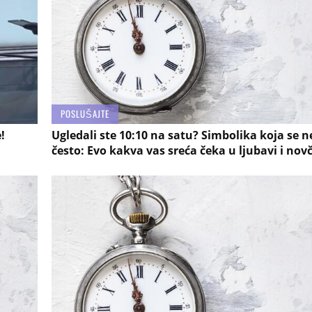
POSLUŠAJTE
!
Ugledali ste 10:10 na satu? Simbolika koja se n
često: Evo kakva vas sreća čeka u ljubavi i no