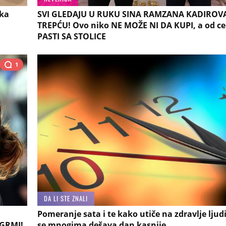
ska
SVI GLEDAJU U RUKU SINA RAMZANA KADIROVA
TREPĆU! Ovo niko NE MOŽE NI DA KUPI, a od ce
PASTI SA STOLICE
1
DA LI STE ZNALI
Pomeranje sata i te kako utiče na zdravlje ljudi
 GRMI!
se mnogima dešava dan kasnije