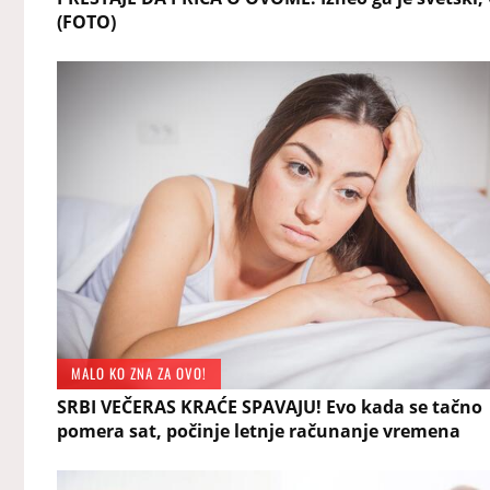
(FOTO)
MALO KO ZNA ZA OVO!
SRBI VEČERAS KRAĆE SPAVAJU! Evo kada se tačno
pomera sat, počinje letnje računanje vremena