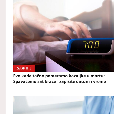
ZAPAMTITE
Evo kada tačno pomeramo kazaljke u martu:
Spavaćemo sat kraće - zapišite datum i vreme