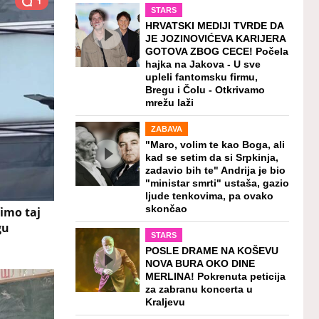
1
STARS
HRVATSKI MEDIJI TVRDE DA
JE JOZINOVIĆEVA KARIJERA
GOTOVA ZBOG CECE! Počela
hajka na Jakova - U sve
upleli fantomsku firmu,
Bregu i Čolu - Otkrivamo
mrežu laži
ZABAVA
"Maro, volim te kao Boga, ali
kad se setim da si Srpkinja,
zadavio bih te" Andrija je bio
"ministar smrti" ustaša, gazio
ljude tenkovima, pa ovako
skončao
čimo taj
gu
STARS
POSLE DRAME NA KOŠEVU
NOVA BURA OKO DINE
MERLINA! Pokrenuta peticija
za zabranu koncerta u
Kraljevu