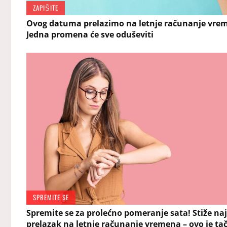
ZAPIŠITE
Ovog datuma prelazimo na letnje računanje vre
Jedna promena će sve oduševiti
SPREMITE SE
Spremite se za prolećno pomeranje sata! Stiže naj
prelazak na letnje računanje vremena – ovo je ta