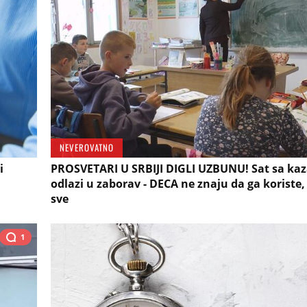
NEVEROVATNO
i
PROSVETARI U SRBIJI DIGLI UZBUNU! Sat sa ka
odlazi u zaborav - DECA ne znaju da ga koriste, a
sve
1