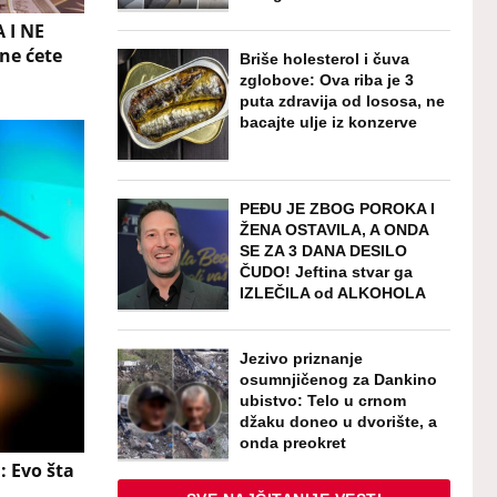
 I NE
ne ćete
Briše holesterol i čuva
zglobove: Ova riba je 3
puta zdravija od lososa, ne
bacajte ulje iz konzerve
PEĐU JE ZBOG POROKA I
ŽENA OSTAVILA, A ONDA
SE ZA 3 DANA DESILO
ČUDO! Jeftina stvar ga
IZLEČILA od ALKOHOLA
Jezivo priznanje
osumnjičenog za Dankino
ubistvo: Telo u crnom
džaku doneo u dvorište, a
onda preokret
: Evo šta