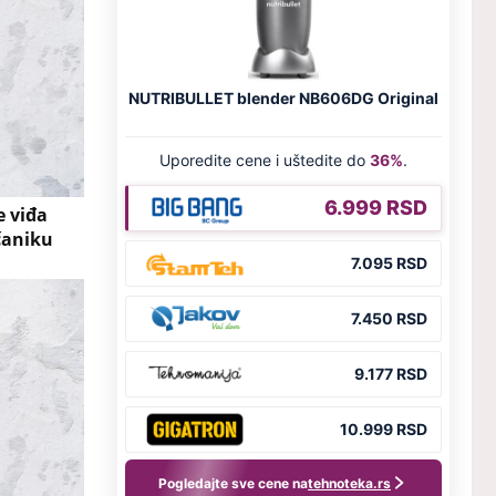
e viđa
včaniku