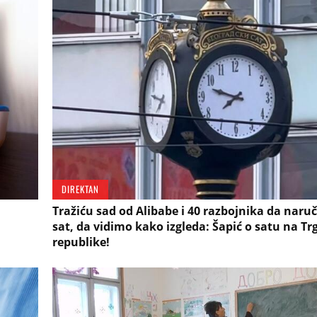
DIREKTAN
Tražiću sad od Alibabe i 40 razbojnika da naru
sat, da vidimo kako izgleda: Šapić o satu na Tr
republike!