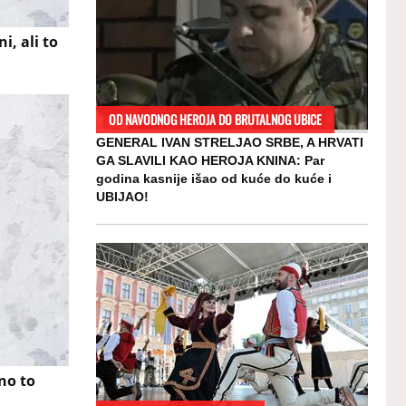
i, ali to
m
OD NAVODNOG HEROJA DO BRUTALNOG UBICE
GENERAL IVAN STRELJAO SRBE, A HRVATI
GA SLAVILI KAO HEROJA KNINA: Par
godina kasnije išao od kuće do kuće i
UBIJAO!
no to