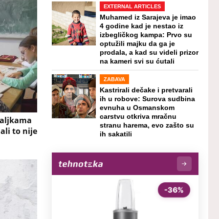
EXTERNAL ARTICLES
Muhamed iz Sarajeva je imao
4 godine kad je nestao iz
izbegličkog kampa: Prvo su
optužili majku da ga je
prodala, a kad su videli prizor
na kameri svi su ćutali
ZABAVA
Kastrirali dečake i pretvarali
ih u robove: Surova sudbina
evnuha u Osmanskom
carstvu otkriva mračnu
zaljkama
stranu harema, evo zašto su
li to nije
ih sakatili