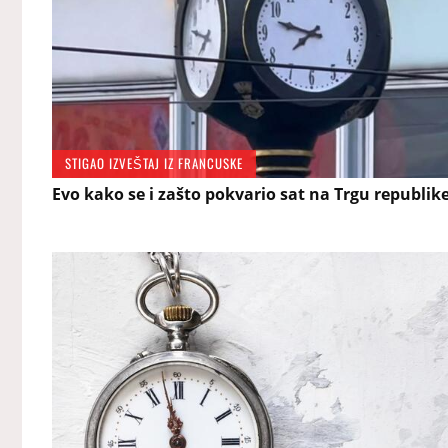
STIGAO IZVEŠTAJ IZ FRANCUSKE
Evo kako se i zašto pokvario sat na Trgu republike