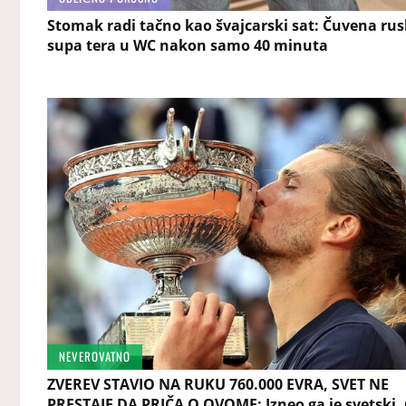
Stomak radi tačno kao švajcarski sat: Čuvena ru
supa tera u WC nakon samo 40 minuta
NEVEROVATNO
ZVEREV STAVIO NA RUKU 760.000 EVRA, SVET NE
PRESTAJE DA PRIČA O OVOME: Izneo ga je svetski,