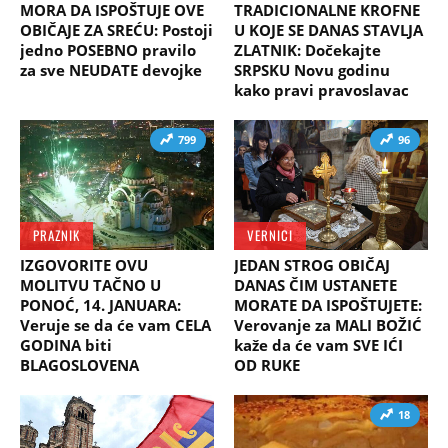
MORA DA ISPOŠTUJE OVE
TRADICIONALNE KROFNE
OBIČAJE ZA SREĆU: Postoji
U KOJE SE DANAS STAVLJA
jedno POSEBNO pravilo
ZLATNIK: Dočekajte
za sve NEUDATE devojke
SRPSKU Novu godinu
kako pravi pravoslavac
799
96
PRAZNIK
VERNICI
IZGOVORITE OVU
JEDAN STROG OBIČAJ
MOLITVU TAČNO U
DANAS ČIM USTANETE
PONOĆ, 14. JANUARA:
MORATE DA ISPOŠTUJETE:
Veruje se da će vam CELA
Verovanje za MALI BOŽIĆ
GODINA biti
kaže da će vam SVE IĆI
BLAGOSLOVENA
OD RUKE
18