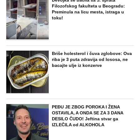
Filozofskog fakulteta u Beogradu:
Preminula na licu mesta, istraga u
toku!
Briše holesterol i čuva zglobove: Ova
riba je 3 puta zdravija od lososa, ne
bacajte ulje iz konzerve
PEĐU JE ZBOG POROKA I ŽENA
OSTAVILA, A ONDA SE ZA 3 DANA
DESILO ČUDO! Jeftina stvar ga
IZLEČILA od ALKOHOLA