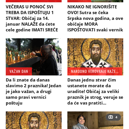
VEČERAS U PONOĆ SVI
NIKAKO NE IGNORIŠITE
TREBA DA ISPOŠTUJU 1
OVO! Sutra se čeka
STVAR: Običaj za 14.
Srpska nova godina, a ove
januar NALAŽE da ćete
običaje MORA
cele godine IMATI SREĆE
ISPOŠTOVATI svaki vernik
VAŽAN DAN
NARODNO VEROVANJE KAŽE...
Da li znate da danas
Danas jednu stvar čim
slavimo 2 praznika! Jedan
ustanete morate da
je jako važan, a drugi
uradite! Običaj za veliki
samo pravi vernici
praznik je strog, veruje se
poštuju
da će vas pratiti...
4