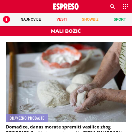
NAJNOVIJE
VESTI
SHOWBIZ
SPORT
MALI BOŽIĆ
OBAVEZNO PROBAJTE
Domaćice, danas morate spremiti vasilice zbog