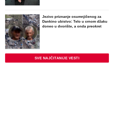
Jezivo priznanje osumnjičenog za
Dankino ubistvo: Telo u crnom džaku
doneo u dvorište, a onda preokret
SVE NAJČITANIJE VESTI