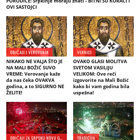
PORODICE: Srpkinje moraju znati - BITNI SU KORACI i
OVI SASTOJCI
OBIČAJI I VEROVANJA
VERNICI
NIKAKO NE VALJA ŠTO JE
OVAKO GLASI MOLITVA
NA MALI BOŽIĆ SUVO
SVETOM VASILIJU
VREME: Verovanje kaže
VELIKOM: Ove reči
da nas čeka OVAKVA
izgovorite na Mali Božić
godina, a to SIGURNO NE
kako bi vam godina bila
ŽELITE!
uspešna!
OBIČAJI ZA SRPSKU NOVU GODINU
TRADICIJA