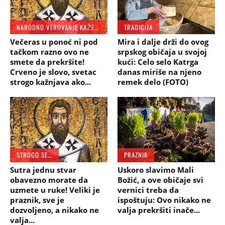
NARODNO VEROVANJE KAŽE...
TRADICIJA
Večeras u ponoć ni pod
Mira i dalje drži do ovog
tačkom razno ovo ne
srpskog običaja u svojoj
smete da prekršite!
kući: Celo selo Katrga
Crveno je slovo, svetac
danas miriše na njeno
strogo kažnjava ako...
remek delo (FOTO)
STROGO SE...
PRAZNIK
Sutra jednu stvar
Uskoro slavimo Mali
obavezno morate da
Božić, a ove običaje svi
uzmete u ruke! Veliki je
vernici treba da
praznik, sve je
ispoštuju: Ovo nikako ne
dozvoljeno, a nikako ne
valja prekršiti inače...
valja...