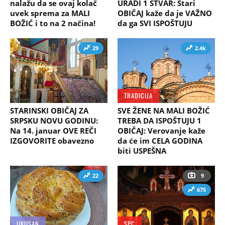
nalažu da se ovaj kolač
URADI 1 STVAR: Stari
uvek sprema za MALI
OBIČAJ kaže da je VAŽNO
BOŽIĆ i to na 2 načina!
da ga SVI ISPOŠTUJU
29
2.4k
TRADICIJA
STARINSKI OBIČAJ ZA
SVE ŽENE NA MALI BOŽIĆ
SRPSKU NOVU GODINU:
TREBA DA ISPOŠTUJU 1
Na 14. januar OVE REČI
OBIČAJ: Verovanje kaže
IZGOVORITE obavezno
da će im CELA GODINA
biti USPEŠNA
22
9
675
UKUSAN
SPC