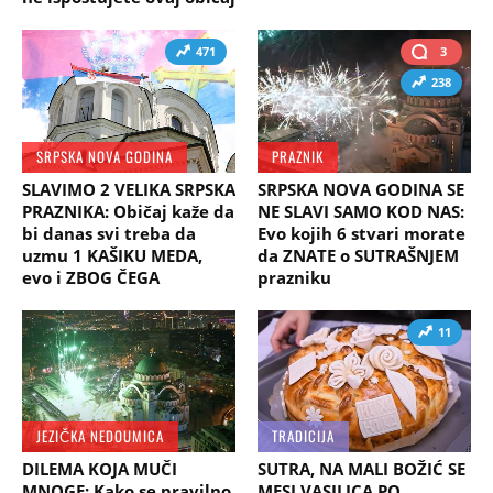
471
3
238
SRPSKA NOVA GODINA
PRAZNIK
SLAVIMO 2 VELIKA SRPSKA
SRPSKA NOVA GODINA SE
PRAZNIKA: Običaj kaže da
NE SLAVI SAMO KOD NAS:
bi danas svi treba da
Evo kojih 6 stvari morate
uzmu 1 KAŠIKU MEDA,
da ZNATE o SUTRAŠNJEM
evo i ZBOG ČEGA
prazniku
11
JEZIČKA NEDOUMICA
TRADICIJA
DILEMA KOJA MUČI
SUTRA, NA MALI BOŽIĆ SE
MNOGE: Kako se pravilno
MESI VASILICA PO