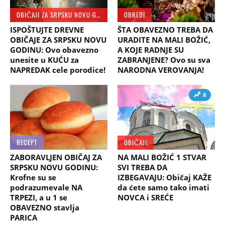
OBIČAJI ZA SRPSKU NOVU GODINU
OBREDI
ISPOŠTUJTE DREVNE
ŠTA OBAVEZNO TREBA DA
OBIČAJE ZA SRPSKU NOVU
URADITE NA MALI BOŽIĆ,
GODINU: Ovo obavezno
A KOJE RADNJE SU
unesite u KUĆU za
ZABRANJENE? Ovo su sva
NAPREDAK cele porodice!
NARODNA VEROVANJA!
8
RECEPT
OBIČAJI
ZABORAVLJEN OBIČAJ ZA
NA MALI BOŽIĆ 1 STVAR
SRPSKU NOVU GODINU:
SVI TREBA DA
Krofne su se
IZBEGAVAJU: Običaj KAŽE
podrazumevale NA
da ćete samo tako imati
TRPEZI, a u 1 se
NOVCA i SREĆE
OBAVEZNO stavlja
PARICA