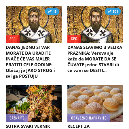
15
501
SPC
SPC
DANAS JEDNU STVAR
DANAS SLAVIMO 3 VELIKA
MORATE DA URADITE
PRAZNIKA: Verovanje
INAČE ĆE VAS MALER
kaže da MORATE DA SE
PRATITI CELE GODINE:
ČUVATE jedne STVARI ili
Običaj je JAKO STROG i
će vam se DESITI...
svi ga POŠTUJU
SAZNAJTE
OBAVEZNO NAPRAVITE
SUTRA SVAKI VERNIK
RECEPT ZA