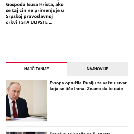
Gospoda Isusa Hrista, ako
se taj čin ne primenjuje u
Srpskoj pravoslavnoj
crkvi I ŠTA UOPŠTE ...
NAJČITANIJE
NAJNOVIJE
Evropa optužila Rusiju za važnu stvar
koja se tiče Irana: Znamo da to rade
Devojka se bacila sa 5. sprata