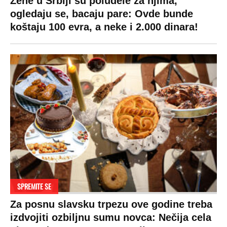
Žene u Srbiji su poludele za njima,
ogledaju se, bacaju pare: Ovde bunde
koštaju 100 evra, a neke i 2.000 dinara!
SPREMITE SE
Za posnu slavsku trpezu ove godine treba
izdvojiti ozbiljnu sumu novca: Nečija cela