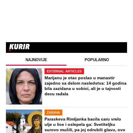
NAJNOVIJE
POPULARNO
EXTERNAL ARTICLES
Marijanu je otac poslao u manastir
zajedno sa delom nasledstva: 14 godina
bila zazidana u sobici, ali je u tajnosti
decu rađala
ZABAVA
Paraskeva Rimljanka bacila caru vrelo
ulje u lice i oslepela ga: Svetiteljku
surovo mučili, pa joj odrubili glavu, ovo