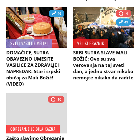
46
4
49
SVETI VASILIJE VELIKI
VELIKI PRAZNIK
DOMAĆICE, SUTRA
SRBI SUTRA SLAVE MALI
OBAVEZNO UMESITE
BOŽIĆ: Ovo su sva
VASILICE ZA ZDRAVLJE I
verovanja na taj sveti
NAPREDAK: Stari srpski
dan, a jednu stvar nikako
običaj za Mali Božić!
nemojte nikako da radite
(VIDEO)
10
OBREZANJE JE BILA KAZNA
Zašto slavimo Obrezanje