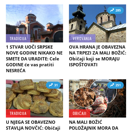
285
TRADICIJA
VEROVANJA
1 STVAR UOČI SRPSKE
OVA HRANA JE OBAVEZNA
NOVE GODINE NIKAKO NE
NA TRPEZI ZA MALI BOŽIĆ:
SMETE DA URADITE: Cele
Običaji koji se MORAJU
GODINE će vas pratiti
ISPOŠTOVATI
NESREĆA
31
251
TRADICIJA
OBIČAJI
U NJEGA SE OBAVEZNO
NA MALI BOŽIĆ
STAVLJA NOVČIĆ: Običaji
POLOŽAJNIK MORA DA