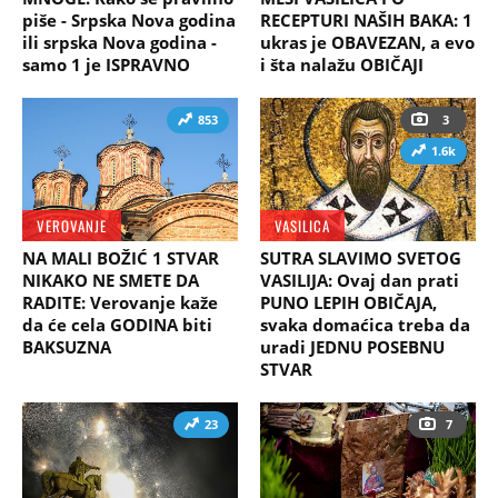
piše - Srpska Nova godina
RECEPTURI NAŠIH BAKA: 1
ili srpska Nova godina -
ukras je OBAVEZAN, a evo
samo 1 je ISPRAVNO
i šta nalažu OBIČAJI
853
3
1.6k
VEROVANJE
VASILICA
NA MALI BOŽIĆ 1 STVAR
SUTRA SLAVIMO SVETOG
NIKAKO NE SMETE DA
VASILIJA: Ovaj dan prati
RADITE: Verovanje kaže
PUNO LEPIH OBIČAJA,
da će cela GODINA biti
svaka domaćica treba da
BAKSUZNA
uradi JEDNU POSEBNU
STVAR
23
7