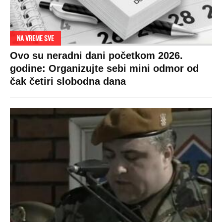
NA VREME SVE
Ovo su neradni dani početkom 2026.
godine: Organizujte sebi mini odmor od
čak četiri slobodna dana