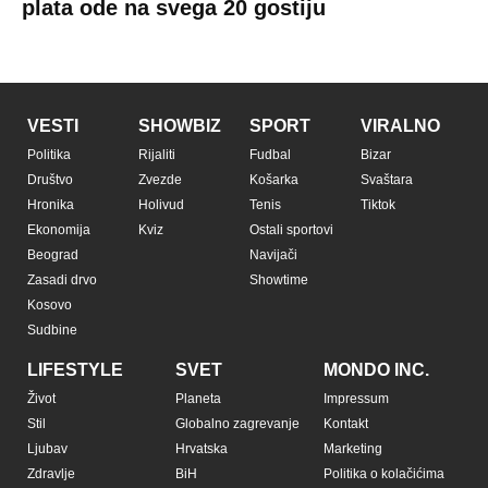
plata ode na svega 20 gostiju
VESTI
SHOWBIZ
SPORT
VIRALNO
Politika
Rijaliti
Fudbal
Bizar
Društvo
Zvezde
Košarka
Svaštara
Hronika
Holivud
Tenis
Tiktok
Ekonomija
Kviz
Ostali sportovi
Beograd
Navijači
Zasadi drvo
Showtime
Kosovo
Sudbine
LIFESTYLE
SVET
MONDO INC.
Život
Planeta
Impressum
Stil
Globalno zagrevanje
Kontakt
Ljubav
Hrvatska
Marketing
Zdravlje
BiH
Politika o kolačićima