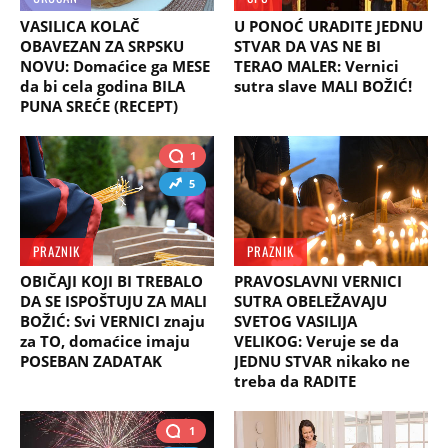
VASILICA KOLAČ
U PONOĆ URADITE JEDNU
OBAVEZAN ZA SRPSKU
STVAR DA VAS NE BI
NOVU: Domaćice ga MESE
TERAO MALER: Vernici
da bi cela godina BILA
sutra slave MALI BOŽIĆ!
PUNA SREĆE (RECEPT)
1
5
PRAZNIK
PRAZNIK
OBIČAJI KOJI BI TREBALO
PRAVOSLAVNI VERNICI
DA SE ISPOŠTUJU ZA MALI
SUTRA OBELEŽAVAJU
BOŽIĆ: Svi VERNICI znaju
SVETOG VASILIJA
za TO, domaćice imaju
VELIKOG: Veruje se da
POSEBAN ZADATAK
JEDNU STVAR nikako ne
treba da RADITE
1