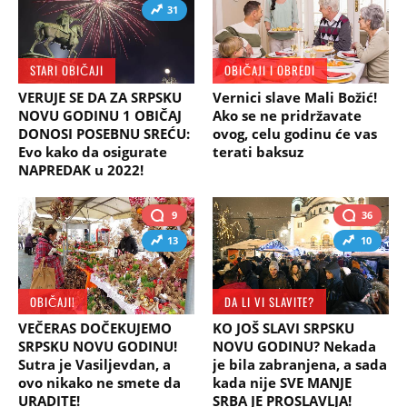
31
STARI OBIČAJI
OBIČAJI I OBREDI
VERUJE SE DA ZA SRPSKU
Vernici slave Mali Božić!
NOVU GODINU 1 OBIČAJ
Ako se ne pridržavate
DONOSI POSEBNU SREĆU:
ovog, celu godinu će vas
Evo kako da osigurate
terati baksuz
NAPREDAK u 2022!
9
36
13
10
OBIČAJI!
DA LI VI SLAVITE?
VEČERAS DOČEKUJEMO
KO JOŠ SLAVI SRPSKU
SRPSKU NOVU GODINU!
NOVU GODINU? Nekada
Sutra je Vasiljevdan, a
je bila zabranjena, a sada
ovo nikako ne smete da
kada nije SVE MANJE
URADITE!
SRBA JE PROSLAVLJA!