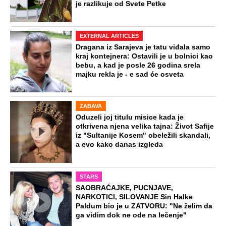
je razlikuje od Svete Petke
EXTERNAL ARTICLES
Dragana iz Sarajeva je tatu viđala samo
kraj kontejnera: Ostavili je u bolnici kao
bebu, a kad je posle 26 godina srela
majku rekla je - e sad će osveta
ZABAVA
Oduzeli joj titulu misice kada je
otkrivena njena velika tajna: Život Safije
iz "Sultanije Kosem" obeležili skandali,
a evo kako danas izgleda
STARS
SAOBRAĆAJKE, PUCNJAVE,
NARKOTICI, SILOVANJE Sin Halke
Paldum bio je u ZATVORU: "Ne želim da
ga vidim dok ne ode na lečenje"