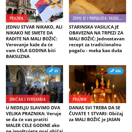
PRAZNIK
ZOVU JE I PAPULJICA, VASULJICA...
JEDNU STVAR NIKAKO, ALI
STARINSKA VASILICA JE
NIKAKO NE SMETE DA
OBAVEZNA NA TRPEZI ZA
RADITE NA MALI BOŽIĆ:
MALI BOŽIĆ: Jednostavan
Verovanje kaže da će
recept za tradicionalnu
vam CELA GODINA biti
pogaču - meka kao duša
BAKSUZNA
33
656
OBIČAJI I VEROVANJA
PRAZNIK
U NEDELJU SLAVIMO DVA
DANAS SVI TREBA DA SE
VELIKA PRAZNIKA: Veruje
ČUVATE 1 STVARI: Običaj
se da će vas pratiti
za MALI BOŽIĆ je JASAN
MALER CELE GODINE ako
ne ispoštujete ovaj običaj