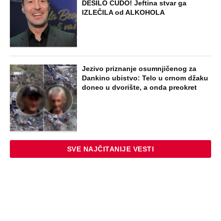
DESILO ČUDO! Jeftina stvar ga
IZLEČILA od ALKOHOLA
Jezivo priznanje osumnjičenog za
Dankino ubistvo: Telo u crnom džaku
doneo u dvorište, a onda preokret
SVE NAJČITANIJE VESTI