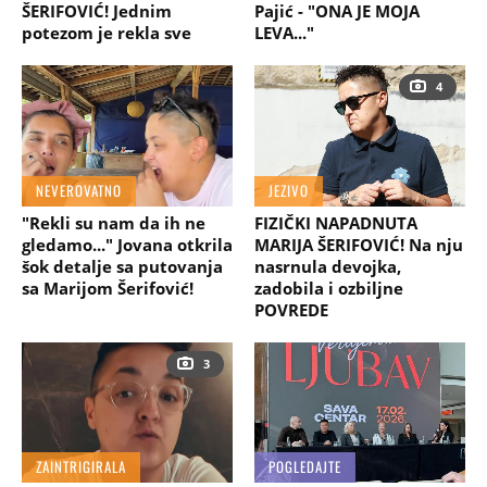
ŠERIFOVIĆ! Jednim
Pajić - "ONA JE MOJA
potezom je rekla sve
LEVA..."
4
NEVEROVATNO
JEZIVO
"Rekli su nam da ih ne
FIZIČKI NAPADNUTA
gledamo..." Jovana otkrila
MARIJA ŠERIFOVIĆ! Na nju
šok detalje sa putovanja
nasrnula devojka,
sa Marijom Šerifović!
zadobila i ozbiljne
POVREDE
3
ZAINTRIGIRALA
POGLEDAJTE