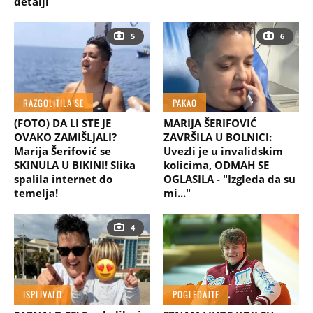
detalji
5
6
RAZGOLITILA SE
PAKAO
(FOTO) DA LI STE JE
MARIJA ŠERIFOVIĆ
OVAKO ZAMIŠLJALI?
ZAVRŠILA U BOLNICI:
Marija Šerifović se
Uvezli je u invalidskim
SKINULA U BIKINI! Slika
kolicima, ODMAH SE
spalila internet do
OGLASILA - "Izgleda da su
temelja!
mi..."
4
ISPLIVALO
POGLEDAJTE