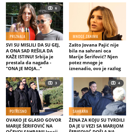
6
PRIZNALA
MNOGE ZANIMA
SVI SU MISLILI DA SU GEJ,
Zašto Jovana Pajić nije
A ONA SAD REŠILA DA
bila na sahrani oca
KAŽE ISTINU! Srbija je
Marije Šerifović? Njen
prestala da nagađa -
potez mnoge je
"ONA JE MOJA..."
iznenadio, ovo je razlog
3
4
POTRESNO
SAHRANA
OVAKO JE GLASIO GOVOR
ŽENA ZA KOJU SU TVRDILI
MARIJE ŠERIFOVIĆ NA
DA JE U VEZI SA MARIJOM
OČEVOJ SAHRANI! Jecaji
ŠERIFOVIĆ DOŠLA NA