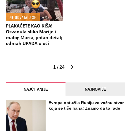
NE ODVAJAJU SE
PLAKAĆETE KAO KIŠA!
Osvanula slika Marije i
malog Maria, jedan detalj
odmah UPADA u oči
1 / 24
NAJČITANIJE
NAJNOVIJE
Evropa optužila Rusiju za važnu stvar
koja se tiče Irana: Znamo da to rade