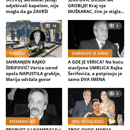
odjekivali kapelom, nije
GROBLJE! Kraj nje
mogla da ga ZAVRŠI
MUŠKARAC, čim je stigla...
14
3
ISPRAĆAJ
SAHRANJUJE SE DANAS
SAHRANJEN RAJKO
A GDE JE VERICA? Na kuću
ŠERIFOVIĆ! Verica usred
stavljena UMRLICA Rajka
opela NAPUSTILA groblje,
Šerifovića, a potpisuju je
Marija održala govor
samo DVA IMENA
3
NESVAKIDAŠNJE
IMALI NESUGLASICE
PROPUST ILI NAMERA? Svi
ZBOG OVOG MARIJA