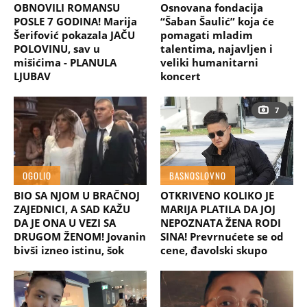
OBNOVILI ROMANSU
Osnovana fondacija
POSLE 7 GODINA! Marija
“Šaban Šaulić” koja će
Šerifović pokazala JAČU
pomagati mladim
POLOVINU, sav u
talentima, najavljen i
mišićima - PLANULA
veliki humanitarni
LJUBAV
koncert
7
OGOLIO
BASNOSLOVNO
BIO SA NJOM U BRAČNOJ
OTKRIVENO KOLIKO JE
ZAJEDNICI, A SAD KAŽU
MARIJA PLATILA DA JOJ
DA JE ONA U VEZI SA
NEPOZNATA ŽENA RODI
DRUGOM ŽENOM! Jovanin
SINA! Prevrnućete se od
bivši izneo istinu, šok
cene, đavolski skupo