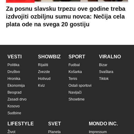
Za posnu slavsku trpezu ove godine treba
izdvojiti ozbiljnu sumu novca: Nečija cela
plata ode na svega 20 gostiju
VESTI
SHOWBIZ
SPORT
VIRALNO
Politika
Rijaliti
Fudbal
Bizar
Društvo
Zvezde
Košarka
Svaštara
Hronika
Holivud
Tenis
Tiktok
Ekonomija
Kviz
Ostali sportovi
Beograd
Navijači
Zasadi drvo
Showtime
Kosovo
Sudbine
LIFESTYLE
SVET
MONDO INC.
Život
Planeta
Impressum