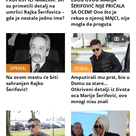
su primetili detalj na
ŠERIFOVIĆ NIJE PRIČALA
umrlici Rajka Šerifovića –
SA OCEM! Ono što je
gde je nestalo jedno ime?
rekao o njenoj MAJCI, nije
mogla da proguta
4
ISPRAĆAJ
DETALJI
Na ovom mestu će biti
Amputirali mu prst, bio u
sahranjen Rajko
Domu za stare...
Šerifović!
Otkriveni detalji iz života
oca Marije Šerifović, ovo
mnogi nisu znali