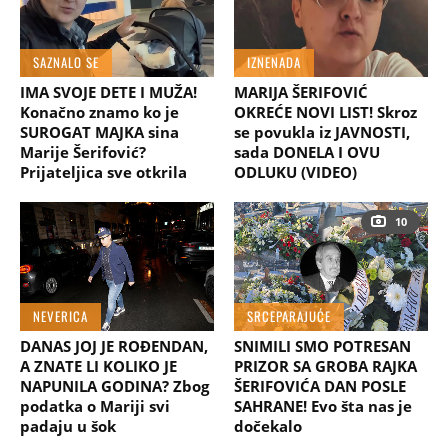
SAZNALO SE
IZNENADA
IMA SVOJE DETE I MUŽA!
MARIJA ŠERIFOVIĆ
Konačno znamo ko je
OKREĆE NOVI LIST! Skroz
SUROGAT MAJKA sina
se povukla iz JAVNOSTI,
Marije Šerifović?
sada DONELA I OVU
Prijateljica sve otkrila
ODLUKU (VIDEO)
10
NEVERICA
SRCEPARAJUĆE
DANAS JOJ JE ROĐENDAN,
SNIMILI SMO POTRESAN
A ZNATE LI KOLIKO JE
PRIZOR SA GROBA RAJKA
NAPUNILA GODINA? Zbog
ŠERIFOVIĆA DAN POSLE
podatka o Mariji svi
SAHRANE! Evo šta nas je
padaju u šok
dočekalo