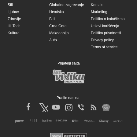
Stil
Globalno zagrevanje
Kontakt
Ljubav
Hrvatska
Marketing
Zdravlje
BiH
Politika o kolačićima
Hi-Tech
Crna Gora
Uslovi korišćenja
Kultura
Makedonija
Politika privatnosti
Auto
Privacy policy
Terms of service
Prijatelji sajta
Pratite nas na: