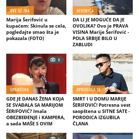
SVE SE ZNA
NEVERICA
Marija Šerifović u
DA LI JE MOGUĆE DA JE
kupaćem: Skinula se cela,
OVOLIKA? Ovo je PRAVA
pogledajte smao šta je
VISINA Marije Šerifović -
pokazala (FOTO)
POLA SRBIJE BILO U
ZABLUDI
5
UPAMĆENA
OPROSTILA SE
GDE JE DANAS ŽENA KOJA
SMRT I U DOMU MARIJE
SE SVAĐALA SA MARIJOM
ŠERIFOVIĆ! Potresna vest
ŠERIFOVIĆ? Imala
saopštena u SITNE SATE -
OBEZBEĐENJE i KAMPERA,
PORODICA IZGUBILA
a sada MAŠE S OVIM
ČLANA
6