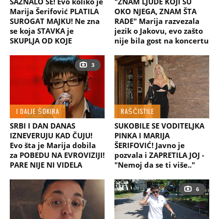
SAZNALO SE! Evo koliko je
"ZNAM LJUDE KOJI SU
Marija Šerifović PLATILA
OKO NJEGA, ZNAM ŠTA
SUROGAT MAJKU! Ne zna
RADE" Marija razvezala
se koja STAVKA je
jezik o Jakovu, evo zašto
SKUPLJA OD KOJE
nije bila gost na koncertu
3
I DALJE ŠOKIRA
RAŠČISTILE
SRBI I DAN DANAS
SUKOBILE SE VODITELJKA
IZNEVERUJU KAD ČUJU!
PINKA I MARIJA
Evo šta je Marija dobila
ŠERIFOVIĆ! Javno je
za POBEDU NA EVROVIZIJI!
pozvala i ZAPRETILA JOJ -
PARE NIJE NI VIDELA
"Nemoj da se ti više.."
6