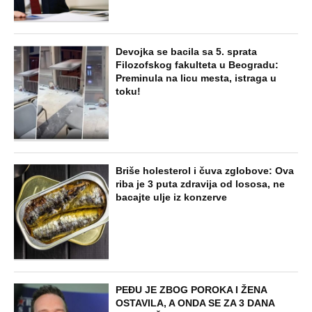
Devojka se bacila sa 5. sprata
Filozofskog fakulteta u Beogradu:
Preminula na licu mesta, istraga u
toku!
Briše holesterol i čuva zglobove: Ova
riba je 3 puta zdravija od lososa, ne
bacajte ulje iz konzerve
PEĐU JE ZBOG POROKA I ŽENA
OSTAVILA, A ONDA SE ZA 3 DANA