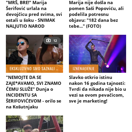
"MRŠ, BRE!" Marija
Marija nije došla na
Šerifović urlala na
pomen Saši Popoviću, ali
devojčicu pred svima, svi
podelila potresnu
ostali u šoku - SNIMAK
objavu: "182 dana bez
NALJUTIO NAROD
tebe..." (FOTO)
12
EKSKLUZIVNO SMO SAZNALI DETALJE PROŠLOSTI
IZNENAĐENJE
"NEMOJTE DA SE
Slavko otkrio istinu
ZAJE*AVAMO, SVI ZNAMO
nakon 16 godina tajnosti:
ČEMU SLUŽE" Dunja o
Tvrdi da nikada nije bio u
INCIDENTU SA
vezi sa ovom pevačicom,
ŠERIFOVIĆEVOM - orilo se
sve je marketing!
na Košutnjaku