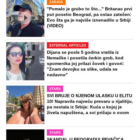
ZABAVA
"Pomalo je grubo to što..." Britanac prvi
put posetio Beograd, pa ostao zatečen:
Evo šta ga je najviše iznenadilo u Srbiji
(VIDEO)
EXTERNAL ARTICLES
Dijana se posle 5 godina vratila iz
Nemačke i posetila ćerkin grob, kod
spomenika joj prilazi čovek i govori:
"Znam devojku sa slike, udala se
nedavno"
STARS
SVI BRUJE O NJENOM ULASKU U ELITU
10! Napravila najveću prevaru u rijalitiju,
pa nestala iz Srbije: Kuća u kojoj je
živela napuštena, a svi pričaju o ovom
STARS
SKANDAL U BEOGRADU! PEVAČICA