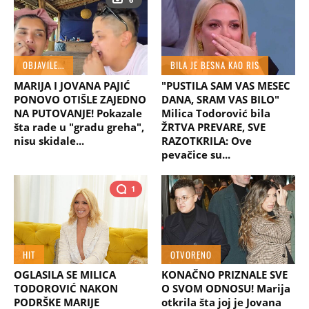
OBJAVILE...
BILA JE BESNA KAO RIS
MARIJA I JOVANA PAJIĆ
"PUSTILA SAM VAS MESEC
PONOVO OTIŠLE ZAJEDNO
DANA, SRAM VAS BILO"
NA PUTOVANJE! Pokazale
Milica Todorović bila
šta rade u "gradu greha",
ŽRTVA PREVARE, SVE
nisu skidale...
RAZOTKRILA: Ove
pevačice su...
1
HIT
OTVORENO
OGLASILA SE MILICA
KONAČNO PRIZNALE SVE
TODOROVIĆ NAKON
O SVOM ODNOSU! Marija
PODRŠKE MARIJE
otkrila šta joj je Jovana