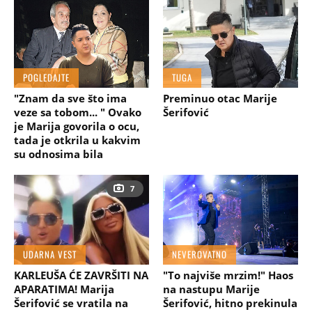
POGLEDAJTE
TUGA
"Znam da sve što ima
Preminuo otac Marije
veze sa tobom... " Ovako
Šerifović
je Marija govorila o ocu,
tada je otkrila u kakvim
su odnosima bila
7
UDARNA VEST
NEVEROVATNO
KARLEUŠA ĆE ZAVRŠITI NA
"To najviše mrzim!" Haos
APARATIMA! Marija
na nastupu Marije
Šerifović se vratila na
Šerifović, hitno prekinula