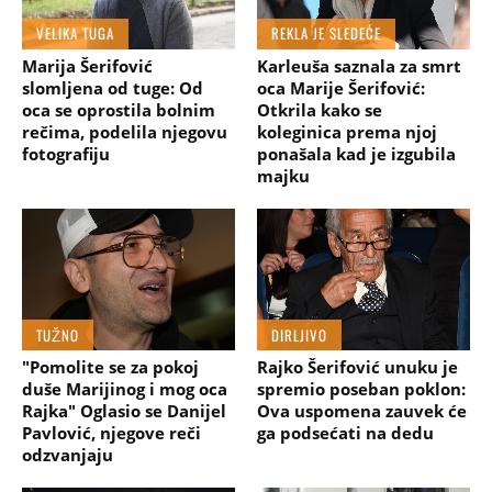
VELIKA TUGA
REKLA JE SLEDEĆE
Marija Šerifović
Karleuša saznala za smrt
slomljena od tuge: Od
oca Marije Šerifović:
oca se oprostila bolnim
Otkrila kako se
rečima, podelila njegovu
koleginica prema njoj
fotografiju
ponašala kad je izgubila
majku
TUŽNO
DIRLJIVO
"Pomolite se za pokoj
Rajko Šerifović unuku je
duše Marijinog i mog oca
spremio poseban poklon:
Rajka" Oglasio se Danijel
Ova uspomena zauvek će
Pavlović, njegove reči
ga podsećati na dedu
odzvanjaju