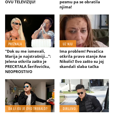
OVU TELEVIZIJU!
pesmu pa se obratila
njima!
PRIZNALA
UZ NJU
"Dok su me ismevali,
Ima problem! Pevačica
Marija je najstrašniji...":
otkrila pravo stanje Ane
Jelena otkrila zašto je
Nikolić! Evo zašto su joj
PRECRTALA Šerifovićku,
skandali slaba tačka
NEOPROSTIVO
DA LI JOJ JE OVO TREBALO?
DIRLJIVO