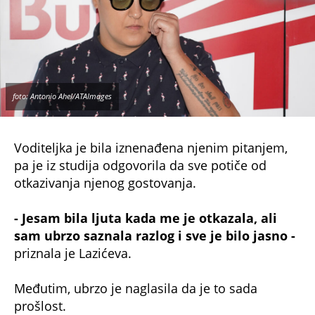
foto: Antonio Ahel/ATAImages
Voditeljka je bila iznenađena njenim pitanjem,
pa je iz studija odgovorila da sve potiče od
otkazivanja njenog gostovanja.
- Jesam bila ljuta kada me je otkazala, ali
sam ubrzo saznala razlog i sve je bilo jasno -
priznala je Lazićeva.
Međutim, ubrzo je naglasila da je to sada
prošlost.