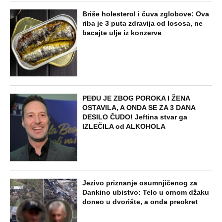
Briše holesterol i čuva zglobove: Ova
riba je 3 puta zdravija od lososa, ne
bacajte ulje iz konzerve
PEĐU JE ZBOG POROKA I ŽENA
OSTAVILA, A ONDA SE ZA 3 DANA
DESILO ČUDO! Jeftina stvar ga
IZLEČILA od ALKOHOLA
Jezivo priznanje osumnjičenog za
Dankino ubistvo: Telo u crnom džaku
doneo u dvorište, a onda preokret