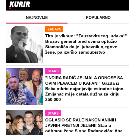
NAJNOVIJE
POPULARNO
ZABAVA
Tito je viknuo: "Zaustavite tog ludaka!"
Brozov general pred svima optužio
Stambolića da je ljubavnik njegove
žene, pa izvršio samoubistvo
STARS
"INDIRA RADIĆ JE IMALA ODNOSE SA
OVIM PEVAČEM U KAFANI" Gazda iz
Beča otkrio najprljavije estradne tajne:
Zmijanac mi je ostala dužna za kiriju
250.000
STARS
OGLASIO SE RALE NAKON ANINIH
JAVNIH PRETNJI JELENI! Stao u
odbranu žene Slobe Radanovića: Ana