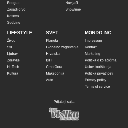
Beograd
Navijači
Zasadi drvo
Showtime
Kosovo
Sudbine
LIFESTYLE
SVET
MONDO INC.
Život
Planeta
Impressum
Stil
Globalno zagrevanje
Kontakt
Ljubav
Hrvatska
Marketing
Zdravlje
BiH
Politika o kolačićima
Hi-Tech
Crna Gora
Uslovi korišćenja
Kultura
Makedonija
Politika privatnosti
Auto
Privacy policy
Terms of service
Prijatelji sajta