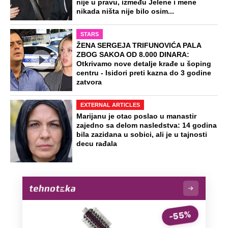
nije u pravu, između Jelene i mene
nikada ništa nije bilo osim...
STARS
ŽENA SERGEJA TRIFUNOVIĆA PALA
ZBOG SAKOA OD 8.000 DINARA:
Otkrivamo nove detalje krađe u šoping
centru - Isidori preti kazna do 3 godine
zatvora
EXTERNAL ARTICLES
Marijanu je otac poslao u manastir
zajedno sa delom nasledstva: 14 godina
bila zazidana u sobici, ali je u tajnosti
decu rađala