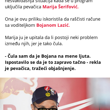
nesvakidašnja situacija kada se u program
uključila pevačica
Marija Šerifović.
Ona je ovu priliku iskoristila da raščisti račune
sa voditeljkom
Bojanom Lazić.
Marija ju je upitala da li postoji neki problem
između njih, jer je tako čula.
- Čula sam da je Bojana na mene ljuta.
Ispostavilo se da je to zapravo tačno - rekla
je pevačica, tražeći objašnjenje.