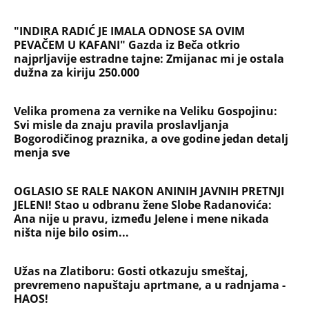
"INDIRA RADIĆ JE IMALA ODNOSE SA OVIM
PEVAČEM U KAFANI" Gazda iz Beča otkrio
najprljavije estradne tajne: Zmijanac mi je ostala
dužna za kiriju 250.000
Velika promena za vernike na Veliku Gospojinu:
Svi misle da znaju pravila proslavljanja
Bogorodičinog praznika, a ove godine jedan detalj
menja sve
OGLASIO SE RALE NAKON ANINIH JAVNIH PRETNJI
JELENI! Stao u odbranu žene Slobe Radanovića:
Ana nije u pravu, između Jelene i mene nikada
ništa nije bilo osim...
Užas na Zlatiboru: Gosti otkazuju smeštaj,
prevremeno napuštaju aprtmane, a u radnjama -
HAOS!