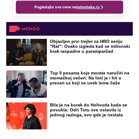
Objavljen prvi trejler za HBO seriju
"Rat": Ovako izgleda kad se milionski
brak raspadne u paramparčad
Top 5 pesama koje morate naručiti na
momačkoj večeri: Na listi je i hit o
prevari uz koji se uvek lome čaše
Bila je na korak do Holivuda kada se
povukla: Odri Totu sve ostavila iz
jednog razloga, evo gde je nestala