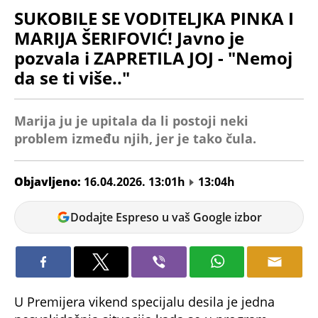
SUKOBILE SE VODITELJKA PINKA I
MARIJA ŠERIFOVIĆ! Javno je
pozvala i ZAPRETILA JOJ - "Nemoj
da se ti više.."
Marija ju je upitala da li postoji neki
problem između njih, jer je tako čula.
Objavljeno:
16.04.2026. 13:01h
13:04h
Vanja
Dodajte Espreso u vaš Google izbor
Pejić
U Premijera vikend specijalu desila je jedna