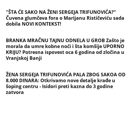
"ŠTA ĆE SAKO NA ŽENI SERGEJA TRIFUNOVIĆA?“
Čuvena glumčeva fora o Marijanu Rističeviću sada
dobila NOVI KONTEKST!
BRANKA MRAČNU TAJNU ODNELA U GROB Zašto je
morala da umre kobne noći i šta komšije UPORNO
KRIJU? Potresna ispovest oca 6 godina od zločina u
Vranjskoj Banji
ŽENA SERGEJA TRIFUNOVIĆA PALA ZBOG SAKOA OD
8.000 DINARA: Otkrivamo nove detalje krađe u
šoping centru - Isidori preti kazna do 3 godine
zatvora