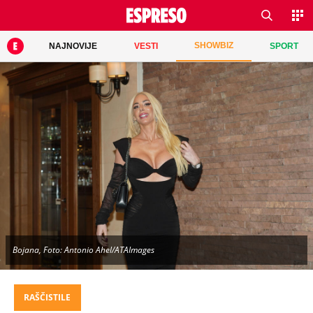
SHOWBIZ
NAJNOVIJE
VESTI
SPORT
Bojana, Foto: Antonio Ahel/ATAImages
RAŠČISTILE