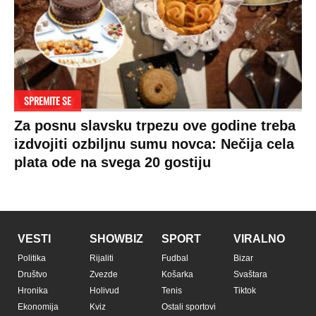
SPREMITE SE
Za posnu slavsku trpezu ove godine treba
izdvojiti ozbiljnu sumu novca: Nečija cela
plata ode na svega 20 gostiju
VESTI
SHOWBIZ
SPORT
VIRALNO
Politika
Rijaliti
Fudbal
Bizar
Društvo
Zvezde
Košarka
Svaštara
Hronika
Holivud
Tenis
Tiktok
Ekonomija
Kviz
Ostali sportovi