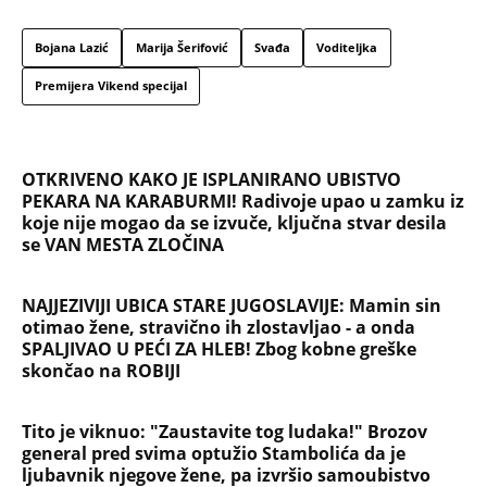
Bojana Lazić
Marija Šerifović
Svađa
Voditeljka
Premijera Vikend specijal
OTKRIVENO KAKO JE ISPLANIRANO UBISTVO
PEKARA NA KARABURMI! Radivoje upao u zamku iz
koje nije mogao da se izvuče, ključna stvar desila
se VAN MESTA ZLOČINA
NAJJEZIVIJI UBICA STARE JUGOSLAVIJE: Mamin sin
otimao žene, stravično ih zlostavljao - a onda
SPALJIVAO U PEĆI ZA HLEB! Zbog kobne greške
skončao na ROBIJI
Tito je viknuo: "Zaustavite tog ludaka!" Brozov
general pred svima optužio Stambolića da je
ljubavnik njegove žene, pa izvršio samoubistvo