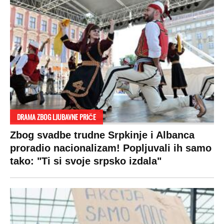
DRAMA ZBOG LJUBAVNE PRIČE
Zbog svadbe trudne Srpkinje i Albanca
proradio nacionalizam! Popljuvali ih samo
tako: "Ti si svoje srpsko izdala"