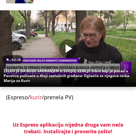
02:18
ŽELEO JE DA BUDE SAHRANJEN U SVOJOJ ZEMLJI! Srbin koji je pucao u
Pavelića počivaće u Aleji zaslužnih građana: Oglasila se njegova ćerka
Marija za Kurir
(Espreso/
kurir
/prenela PV)
Uz Espreso aplikaciju nijedna druga vam neće
trebati. Instalirajte i proverite zašto!