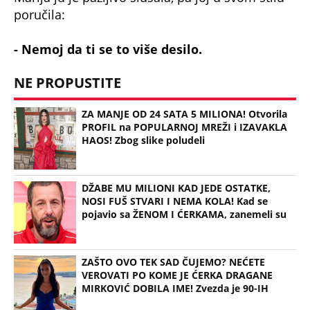
poručila:
- Nemoj da ti se to više desilo.
NE PROPUSTITE
ZA MANJE OD 24 SATA 5 MILIONA! Otvorila
PROFIL na POPULARNOJ MREŽI i IZAVAKLA
HAOS! Zbog slike poludeli
DŽABE MU MILIONI KAD JEDE OSTATKE,
NOSI FUŠ STVARI I NEMA KOLA! Kad se
pojavio sa ŽENOM I ĆERKAMA, zanemeli su
ZAŠTO OVO TEK SAD ČUJEMO? NEĆETE
VEROVATI PO KOME JE ĆERKA DRAGANE
MIRKOVIĆ DOBILA IME! Zvezda je 90-IH