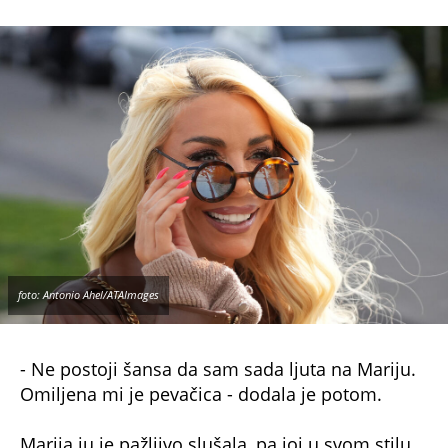
foto: Antonio Ahel/ATAImages
- Ne postoji šansa da sam sada ljuta na Mariju.
Omiljena mi je pevačica - dodala je potom.
Marija ju je pažljivo slušala, pa joj u svom stilu