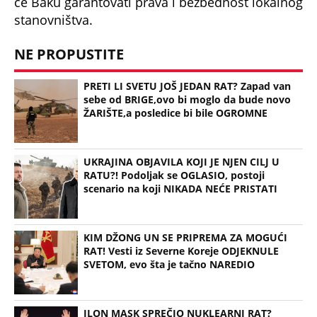
KIM DŽONG UN SE PRIPREMA ZA MOGUĆI
RAT! Vesti iz Severne Koreje ODJEKNULE
SVETOM, evo šta je tačno NAREDIO
ILON MASK SPREČIO NUKLEARNI RAT?
Jednim POTEZOM SAOBOTIRAO Kijev, kako
će na OVO da reaguje Zelenski?!
Bonus video: