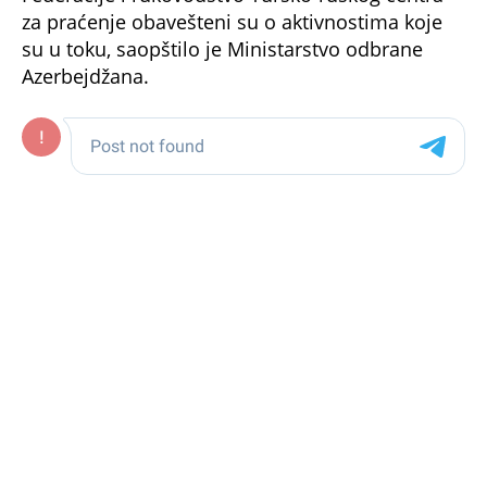
su u toku, saopštilo je Ministarstvo odbrane
Azerbejdžana.
Region Nagorno-Karabah međunarodno se
priznaje kao deo teritorije Azerbejdžana, ali
većinu stanovnika čine
Jermeni
. Nakon raspada
Sovjetskog Saveza Nagorno-Karabah je
proglasio nezavisnost od Azerbejdžana, što je
dovelo do sukoba i napetosti u regionu tokom
poslednjih godina.
Podsetimo, u maju je lider Azerbejdžana Ilham
Alijev rekao da bi dve zemlje mogle da potpišu
mirovni sporazum u bliskoj budućnosti, "osim