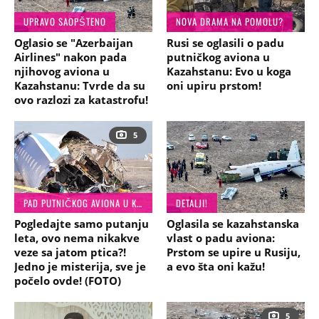
UPRAVO SAOPŠTENO
NOVA DRAMA NA POMOLU?
Oglasio se "Azerbaijan
Rusi se oglasili o padu
Airlines" nakon pada
putničkog aviona u
njihovog aviona u
Kazahstanu: Evo u koga
Kazahstanu: Tvrde da su
oni upiru prstom!
ovo razlozi za katastrofu!
5
PAD PUTNIČKOG AVIONA U KAZAHSTANU
DETALJI!
Pogledajte samo putanju
Oglasila se kazahstanska
leta, ovo nema nikakve
vlast o padu aviona:
veze sa jatom ptica?!
Prstom se upire u Rusiju,
Jedno je misterija, sve je
a evo šta oni kažu!
počelo ovde! (FOTO)
5