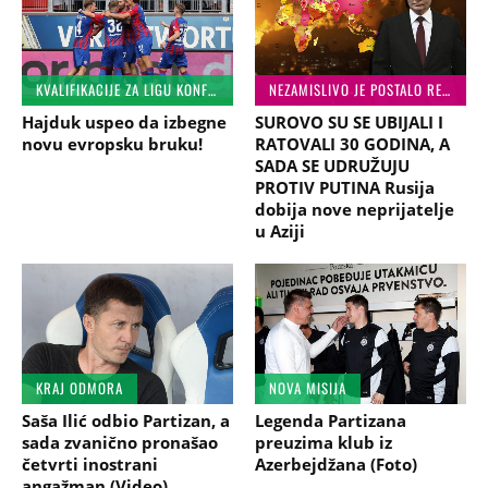
KVALIFIKACIJE ZA LIGU KONFERENCIJA
NEZAMISLIVO JE POSTALO REALNO
Hajduk uspeo da izbegne
SUROVO SU SE UBIJALI I
novu evropsku bruku!
RATOVALI 30 GODINA, A
SADA SE UDRUŽUJU
PROTIV PUTINA Rusija
dobija nove neprijatelje
u Aziji
KRAJ ODMORA
NOVA MISIJA
Saša Ilić odbio Partizan, a
Legenda Partizana
sada zvanično pronašao
preuzima klub iz
četvrti inostrani
Azerbejdžana (Foto)
angažman (Video)