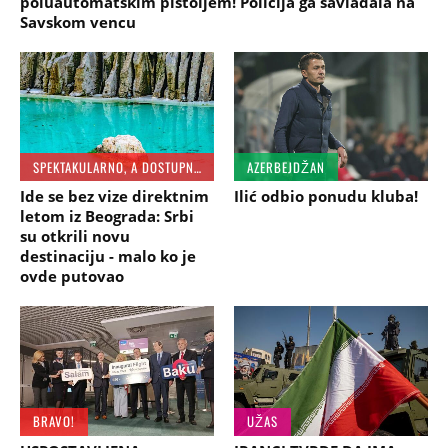
poluautomatskim pištoljem! Policija ga savladala na
Savskom vencu
SPEKTAKULARNO, A DOSTUPNO
AZERBEJDŽAN
Ide se bez vize direktnim
Ilić odbio ponudu kluba!
letom iz Beograda: Srbi
su otkrili novu
destinaciju - malo ko je
ovde putovao
BRAVO!
UŽAS