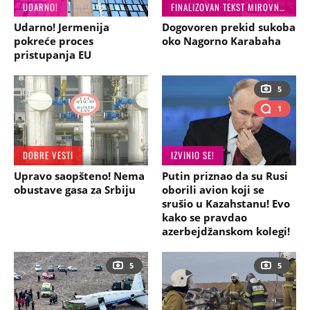
UDARNO!
FINALIZOVAN TEKST MIROVNOG SPORAZUMA
Udarno! Jermenija
Dogovoren prekid sukoba
pokreće proces
oko Nagorno Karabaha
pristupanja EU
5
1
DOBRE VESTI
IZVINIO SE!
Upravo saopšteno! Nema
Putin priznao da su Rusi
obustave gasa za Srbiju
oborili avion koji se
srušio u Kazahstanu! Evo
kako se pravdao
azerbejdžanskom kolegi!
5
5