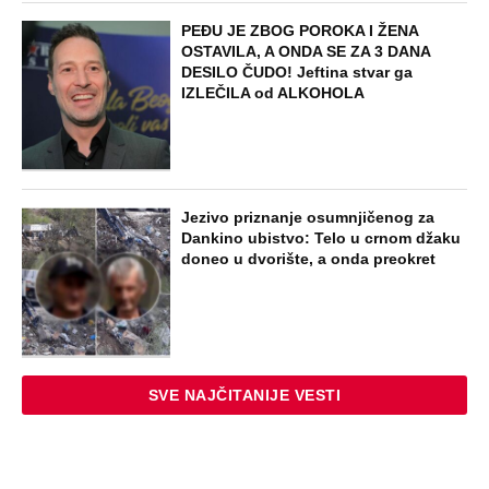
PEĐU JE ZBOG POROKA I ŽENA
OSTAVILA, A ONDA SE ZA 3 DANA
DESILO ČUDO! Jeftina stvar ga
IZLEČILA od ALKOHOLA
Jezivo priznanje osumnjičenog za
Dankino ubistvo: Telo u crnom džaku
doneo u dvorište, a onda preokret
SVE NAJČITANIJE VESTI