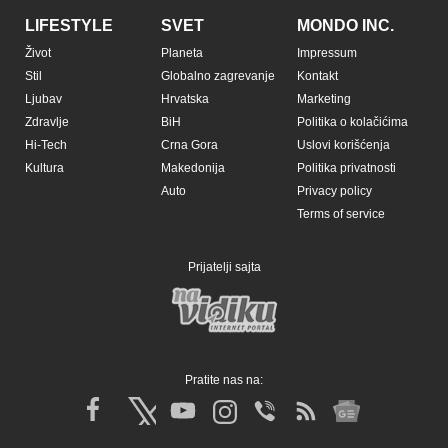
LIFESTYLE
SVET
MONDO INC.
Život
Planeta
Impressum
Stil
Globalno zagrevanje
Kontakt
Ljubav
Hrvatska
Marketing
Zdravlje
BiH
Politika o kolačićima
Hi-Tech
Crna Gora
Uslovi korišćenja
Kultura
Makedonija
Politika privatnosti
Auto
Privacy policy
Terms of service
Prijatelji sajta
Pratite nas na: