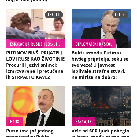
11
4
ESKALACIJA RUSIJE I JOŠ JEDNE DRŽAVE!
DIPLOMATSKI RASKOL
PUTINOV BIVŠI PRIJATELJ
Bukti između Putina i
LOVI RUSE KAO ŽIVOTINJE
bivšeg prijatelja, seku se
Procurili jezivi snimci:
sve veze! U javnost
Izmrcvarene i pretučene
isplivale strašne stvari,
ih STRPALI U KAVEZ
ne miriše na dobro!
HAOS
SAZNAJTE
Putin ima još jednog
Više od 600 ljudi pobeglo
neprijatelja: Puklo
iz Irana, među njima ima