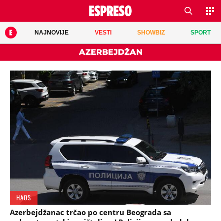
NAJNOVIJE
VESTI
SHOWBIZ
SPORT
AZERBEJDŽAN
HAOS
Azerbejdžanac trčao po centru Beograda sa