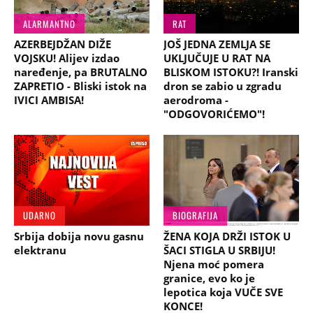
ALARMANTNO
RAT
AZERBEJDŽAN DIŽE
JOŠ JEDNA ZEMLJA SE
VOJSKU! Alijev izdao
UKLJUČUJE U RAT NA
naređenje, pa BRUTALNO
BLISKOM ISTOKU?! Iranski
ZAPRETIO - Bliski istok na
dron se zabio u zgradu
IVICI AMBISA!
aerodroma -
"ODGOVORIĆEMO"!
UDARNO
BIOGRAFIJA
Srbija dobija novu gasnu
ŽENA KOJA DRŽI ISTOK U
elektranu
ŠACI STIGLA U SRBIJU!
Njena moć pomera
granice, evo ko je
lepotica koja VUČE SVE
KONCE!