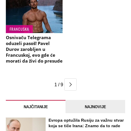
FRANCUSKA
Osnivaču Telegrama
oduzeli pasoš! Pavel
Durov zarobljen u
Francuskoj, evo gde će
morati da živi do presude
1 / 9
NAJČITANIJE
NAJNOVIJE
Evropa optužila Rusiju za važnu stvar
koja se tiče Irana: Znamo da to rade