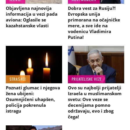
Objavljena najnovija
Dobra vest za Rusiju?!
informacija u vezi pada
Evropska unija
aviona: Oglasile se
primorana na očajničke
kazahstanske vlasti
mere, a sve ide na
vodenicu Vladimira
Putina!
STRAŠNO!
PRIJATELJSKE VEZE
Poznati glumac i njegova
Ovo su najbolji prijatelji
žena ubijeni:
Izraela u muslimanskom
Osumnjičeni uhapšen,
svetu: Ove veze se
policija pokrenula
decenijama pomno
istragu
održavaju, evo i zbog
čega!