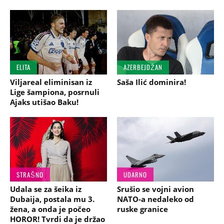
ELITA
AZERBEJDŽAN
Viljareal eliminisan iz
Saša Ilić dominira!
Lige šampiona, posrnuli
Ajaks utišao Baku!
STRAŠNO
UDARNO
Udala se za šeika iz
Srušio se vojni avion
Dubaija, postala mu 3.
NATO-a nedaleko od
žena, a onda je počeo
ruske granice
HOROR! Tvrdi da je držao