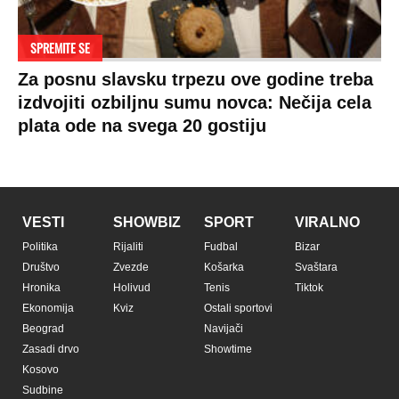
SPREMITE SE
Za posnu slavsku trpezu ove godine treba
izdvojiti ozbiljnu sumu novca: Nečija cela
plata ode na svega 20 gostiju
VESTI
SHOWBIZ
SPORT
VIRALNO
Politika
Rijaliti
Fudbal
Bizar
Društvo
Zvezde
Košarka
Svaštara
Hronika
Holivud
Tenis
Tiktok
Ekonomija
Kviz
Ostali sportovi
Beograd
Navijači
Zasadi drvo
Showtime
Kosovo
Sudbine