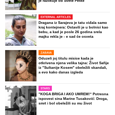
je razlikuje od Svete Petke
EXTERNAL ARTICLES
Dragana iz Sarajeva je tatu viđala samo
kraj kontejnera: Ostavili je u bolnici kao
bebu, a kad je posle 26 godina srela
majku rekla je - e sad će osveta
ZABAVA
Oduzeli joj titulu misice kada je
otkrivena njena velika tajna: Život Safije
iz "Sultanije Kosem" obeležili skandali,
a evo kako danas izgleda
STARS
"KOGA BRIGA I AKO UMREM!“ Potresna
ispovest sina Marine Tucaković: Droga,
smrt i bol obeležili su mu život