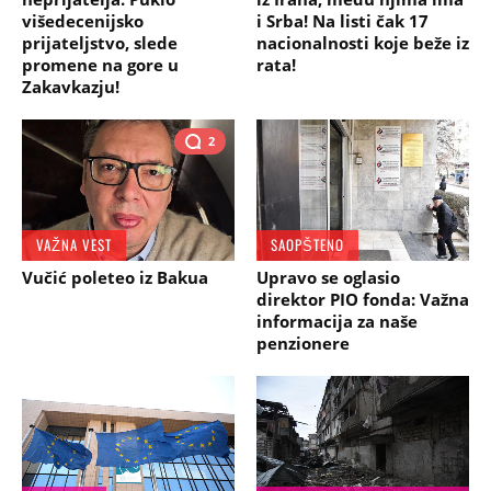
višedecenijsko
i Srba! Na listi čak 17
prijateljstvo, slede
nacionalnosti koje beže iz
promene na gore u
rata!
Zakavkazju!
2
VAŽNA VEST
SAOPŠTENO
Vučić poleteo iz Bakua
Upravo se oglasio
direktor PIO fonda: Važna
informacija za naše
penzionere