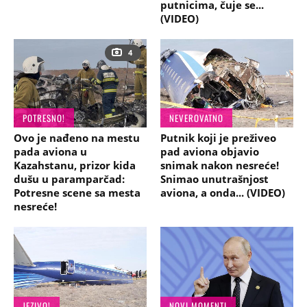
putnicima, čuje se...
(VIDEO)
4
POTRESNO!
NEVEROVATNO
Ovo je nađeno na mestu
Putnik koji je preživeo
pada aviona u
pad aviona objavio
Kazahstanu, prizor kida
snimak nakon nesreće!
dušu u paramparčad:
Snimao unutrašnjost
Potresne scene sa mesta
aviona, a onda... (VIDEO)
nesreće!
JEZIVO!
NOVI MOMENTI