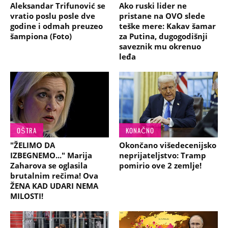
Aleksandar Trifunović se
Ako ruski lider ne
vratio poslu posle dve
pristane na OVO slede
godine i odmah preuzeo
teške mere: Kakav šamar
šampiona (Foto)
za Putina, dugogodišnji
saveznik mu okrenuo
leđa
OŠTRA
KONAČNO
"ŽELIMO DA
Okončano višedecenijsko
IZBEGNEMO..." Marija
neprijateljstvo: Tramp
Zaharova se oglasila
pomirio ove 2 zemlje!
brutalnim rečima! Ova
ŽENA KAD UDARI NEMA
MILOSTI!