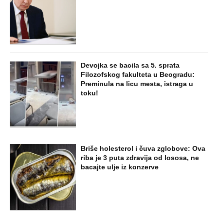
Devojka se bacila sa 5. sprata
Filozofskog fakulteta u Beogradu:
Preminula na licu mesta, istraga u
toku!
Briše holesterol i čuva zglobove: Ova
riba je 3 puta zdravija od lososa, ne
bacajte ulje iz konzerve