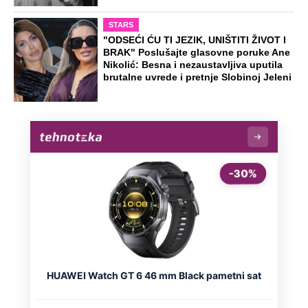
STARS
"ODSEĆI ĆU TI JEZIK, UNIŠTITI ŽIVOT I
BRAK" Poslušajte glasovne poruke Ane
Nikolić: Besna i nezaustavljiva uputila
brutalne uvrede i pretnje Slobinoj Jeleni