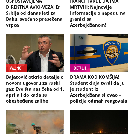
USPOSTAVLJENA
IRANCI TVRDE DA IMA
DIREKTNA AVIO-VEZA! Er
MRTVIH: Najnovije
Srbija od danas leti za
informacije o napadu na
Baku, svečano presečena
granici sa
vrpca
Azerbejdžanom!
VAŽNO!
DETALJI
Bajatović otkrio detalje o
DRAMA KOD KOMŠIJA!
novom ugovoru za ruski
Studentkinja tvrdi da ju
gas: Evo šta nas čeka od 1.
je student iz
aprila i do kada su
Azerbejdžana silovao –
obezbeđene zalihe
policija odmah reagovala