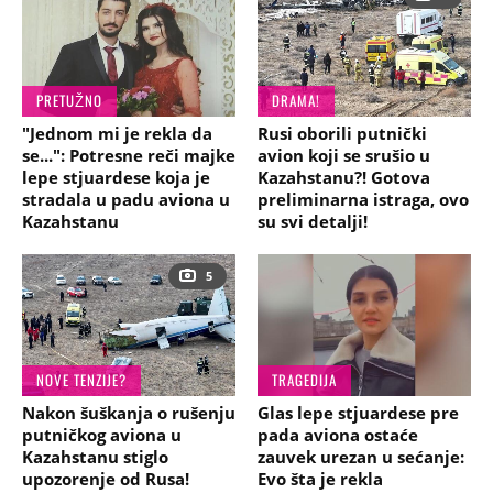
PRETUŽNO
DRAMA!
"Jednom mi je rekla da
Rusi oborili putnički
se...": Potresne reči majke
avion koji se srušio u
lepe stjuardese koja je
Kazahstanu?! Gotova
stradala u padu aviona u
preliminarna istraga, ovo
Kazahstanu
su svi detalji!
5
NOVE TENZIJE?
TRAGEDIJA
Nakon šuškanja o rušenju
Glas lepe stjuardese pre
putničkog aviona u
pada aviona ostaće
Kazahstanu stiglo
zauvek urezan u sećanje:
upozorenje od Rusa!
Evo šta je rekla