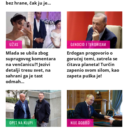
bez hrane, čak ju je...
UŽAS
GENOCID I TERORIZAM
Mlada se ubila zbog
Erdogan progovorio o
suprugovog komentara
gorućoj temi, zatrela se
na venčanicu?! Jezivi
čitava planeta! Turčin
detalji tresu svet, na
zapenio svom silom, kao
sahrani ga je tast
zapeta puška je!
odmah...
OPET NA KLUPI
NIJE DOBRO