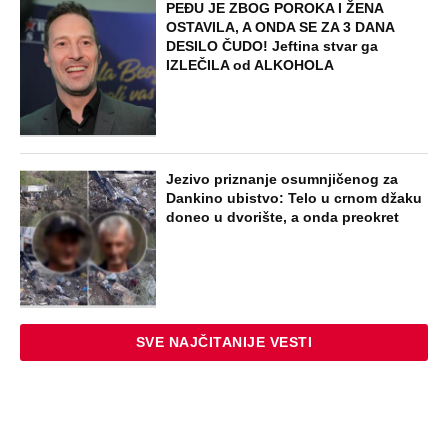
EXTERNAL ARTICLES
Danijela je sa drugaricom krenula na
jezero, pa nestala bez traga: 2 godine
kasnije nalaze ih u pećini, a priča o tome
šta im se desilo je nešto najstrašnije
STARS
TOP 10 PESAMA KOJE JE DINO MERLIN
"POZAJMIO"! Zgrnuo lovu na hitovima,
a sada DRUGIMA NAPLAĆUJE
AUTORSKA PRAVA
ZABAVA
Žena i ćerka nestale bez traga dok je
muž bio na poslu: Kad su telo pronašli
na deponiji, slučaj je dobio šok obrt