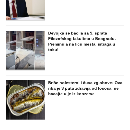
NAJNOVIJE
POPULARNO
STARS
SKANDAL U BEOGRADU! PEVAČICA
PREBILA TAKSISTU: Rekao joj "ostavite
mi drugaricu", a onda je nastao potpuni
haos!
STARS
"PUSTI ME MAMA, MRTAV SAM..."
Srceparajuća ispovest majke našeg
muzičara koji je poginuo u saobraćajci:
Svi unutrašnji organi su bili oštećeni...