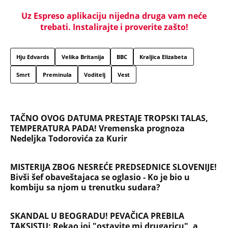
Danijela je sa drugaricom krenula na jezero, pa
nestala bez traga: 2 godine kasnije nalaze ih u
pećini, a priča o tome šta im se desilo je nešto
najstrašnije
TOP 10 PESAMA KOJE JE DINO MERLIN "POZAJMIO"!
Zgrnuo lovu na hitovima, a sada DRUGIMA
NAPLAĆUJE AUTORSKA PRAVA
"AKO BUDE POTREBE - BIĆE OPET 'OLUJA'!" Hrvatski
ministar zapretio Srbiji i Vučiću sa N1: "Oluja" je
najblistaviji deo hrvatske prošlosti (VIDEO)
Na koji način će biti isplaćena državna pomoć? Evo
šta se dešava sa računima penzionera i korisnika
socijalne pomoći, a šta sa punolenim građanima u
septembru