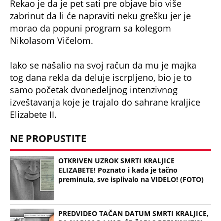
OTKRIVEN UZROK SMRTI KRALJICE
ELIZABETE! Poznato i kada je tačno
preminula, sve isplivalo na VIDELO! (FOTO)
PREDVIDEO TAČAN DATUM SMRTI KRALJICE,
PA NAPISAO I KAD ĆE ČARLS PREMINUTI?!
Svet na NOGAMA, da li je moguće?? FOTO
"BOLESNI STARAC": Isplivao ŠOKANTAN
snimak princa Endrjua, pogledajte gde pipka
ĆERKU, svet na NOGAMA! (VIDEO)
MINISTAR OKAČIO SELFI SA SUPRUGOM, PA
SE NAŠAO U CENTRU SKANDALA: Ljudi ne
mogu da dođu sebi od ŠOKA, je li MOGUĆE?