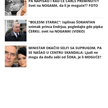
(Espreso)
Uz Espreso aplikaciju nijedna druga vam neće
trebati. Instalirajte i proverite zašto!
Hju Edvards
Velika Britanija
BBC
Kraljica Elizabeta
Smrt
Preminula
Voditelj
Vest
TAČNO OVOG DATUMA PRESTAJE TROPSKI TALAS,
TEMPERATURA PADA! Vremenska prognoza
Nedeljka Todorovića za Kurir
MISTERIJA ZBOG NESREĆE PREDSEDNICE SLOVENIJE!
Bivši šef obaveštajaca se oglasio - Ko je bio u
kombiju sa njom u trenutku sudara?