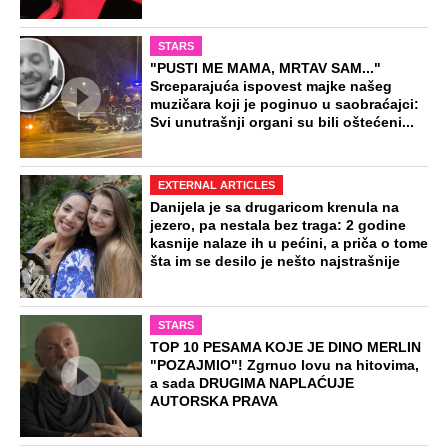
Beli ljiljani i suze za ubijenu Ljudmilu:
Održano opelo na Lešću, prijatelji iz
Rusije pratili preko video prenosa
Dunav kod Prahova promenio lični
opis i otkrio ratne tajne: "Ovde plovim
žmureći, ali sada je opasno" (Video)
Poznato kada se završava toplotni
talas: Prognoza RHMZ-a do kraja