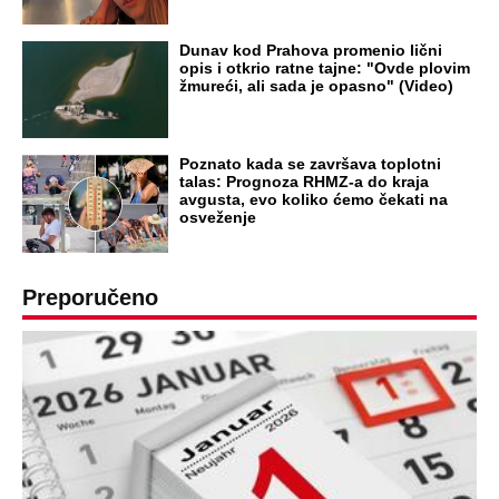
UBIJAO!
DRAMA ZBOG LJUBAVNE PRIČE
Zbog svadbe trudne Srpkinje i Albanca
proradio nacionalizam! Popljuvali ih samo
tako: "Ti si svoje srpsko izdala"