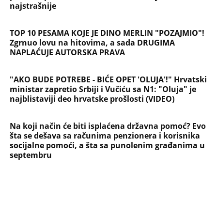
toku!
Briše holesterol i čuva zglobove: Ova
riba je 3 puta zdravija od lososa, ne
bacajte ulje iz konzerve
PEĐU JE ZBOG POROKA I ŽENA
OSTAVILA, A ONDA SE ZA 3 DANA
DESILO ČUDO! Jeftina stvar ga
IZLEČILA od ALKOHOLA