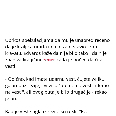
Uprkos spekulacijama da mu je unapred rečeno
da je kraljica umrla i da je zato stavio crnu
kravatu, Edvards kaže da nije bilo tako i da nije
znao za kraljičinu
smrt
kada je počeo da čita
vesti.
- Obično, kad imate udarnu vest, čujete veliku
galamu iz režije, svi viču "idemo na vesti, idemo
na vesti", ali ovog puta je bilo drugačije - rekao
je on.
Kad je vest stigla iz režije su rekli: "Evo
saopštenja. Polako. Reci kad budeš spreman.