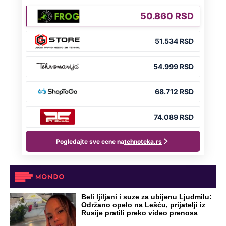
čak četiri slobodna dana
OD NAVODNOG HEROJA DO BRUTALNOG UBICE
GENERAL IVAN STRELJAO SRBE, A
HRVATI GA SLAVILI KAO HEROJA KNINA:
Par godina kasnije išao od kuće do kuće i