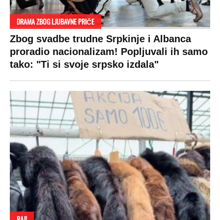
Politika
Rijaliti
Fudbal
Bizar
Društvo
Zvezde
Košarka
Svaštara
Hronika
Holivud
Tenis
Tiktok
Ekonomija
Kviz
Ostali sportovi
Beograd
Navijači
Zasadi drvo
Showtime
Kosovo
Sudbine
LIFESTYLE
SVET
MONDO INC.
Život
Planeta
Impressum
Stil
Globalno zagrevanje
Kontakt
Ljubav
Hrvatska
Marketing
Zdravlje
BiH
Politika o kolačićima
Hi-Tech
Crna Gora
Uslovi korišćenja
Kultura
Makedonija
Politika privatnosti
Auto
Privacy policy
Terms of service
Prijatelji sajta