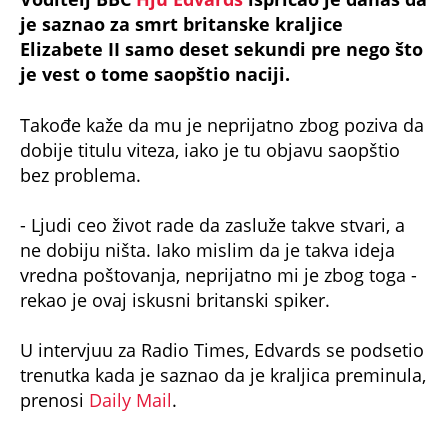
je saznao za smrt britanske kraljice
Elizabete II samo deset sekundi pre nego što
je vest o tome saopštio naciji.
Takođe kaže da mu je neprijatno zbog poziva da
dobije titulu viteza, iako je tu objavu saopštio
bez problema.
- Ljudi ceo život rade da zasluže takve stvari, a
ne dobiju ništa. Iako mislim da je takva ideja
vredna poštovanja, neprijatno mi je zbog toga -
rekao je ovaj iskusni britanski spiker.
U intervjuu za Radio Times, Edvards se podsetio
trenutka kada je saznao da je kraljica preminula,
prenosi
Daily Mail
.