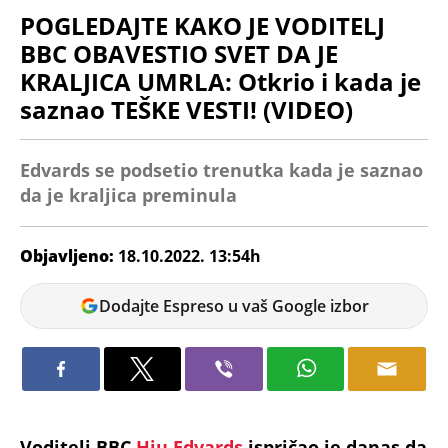
POGLEDAJTE KAKO JE VODITELJ
BBC OBAVESTIO SVET DA JE
KRALJICA UMRLA: Otkrio i kada je
saznao TEŠKE VESTI! (VIDEO)
Edvards se podsetio trenutka kada je saznao
da je kraljica preminula
Objavljeno:
18.10.2022. 13:54h
Tamara
Dodajte Espreso u vaš Google izbor
Marić
Voditelj BBC
Hju Edvards
ispričao je danas da