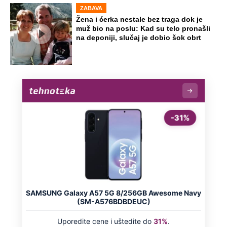
avgusta, evo koliko ćemo čekati na
osveženje
Preporučeno
NA VREME SVE
Ovo su neradni dani početkom 2026.
godine: Organizujte sebi mini odmor od