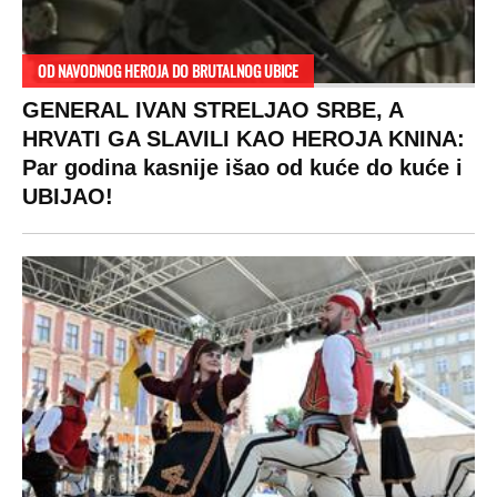
SPREMITE SE
Za posnu slavsku trpezu ove godine treba
izdvojiti ozbiljnu sumu novca: Nečija cela
plata ode na svega 20 gostiju
VESTI
SHOWBIZ
SPORT
VIRALNO