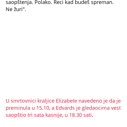
Ne žuri".
U smrtovnici kraljice Elizabete navedeno je da je
preminula u 15.10, a Edvards je gledaocima vest
saopštio tri sata kasnije, u 18.30 sati
.
Rekao je da je pet sati pre objave bio više
zabrinut da li će napraviti neku grešku jer je
morao da popuni program sa kolegom
Nikolasom Vičelom.
Iako se našalio na svoj račun da mu je majka
tog dana rekla da deluje iscrpljeno, bio je to
samo početak dvonedeljnog intenzivnog
izveštavanja koje je trajalo do sahrane kraljice
Elizabete II.
NE PROPUSTITE