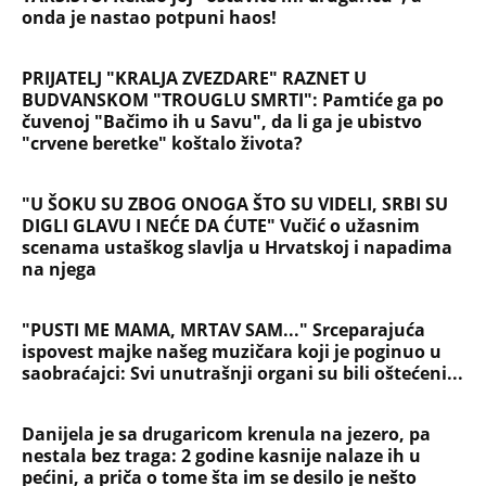
NAJČITANIJE
NAJNOVIJE
Evropa optužila Rusiju za važnu stvar
koja se tiče Irana: Znamo da to rade
Devojka se bacila sa 5. sprata
Filozofskog fakulteta u Beogradu:
Preminula na licu mesta, istraga u