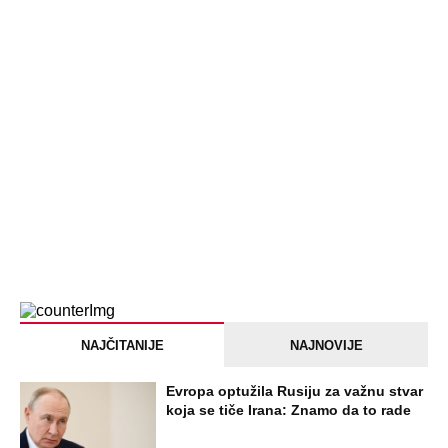
Jezivo priznanje osumnjičenog za
Dankino ubistvo: Telo u crnom džaku
doneo u dvorište, a onda preokret
SVE NAJČITANIJE VESTI