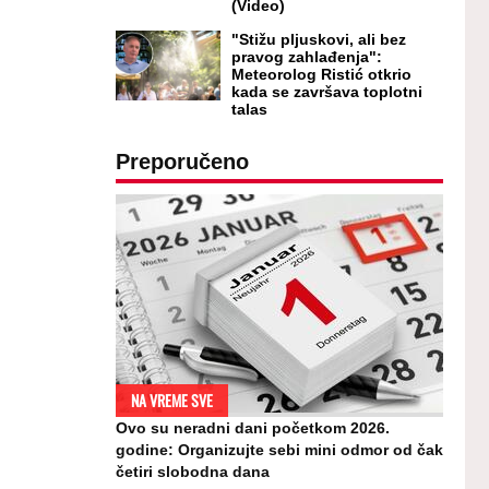
(Video)
"Stižu pljuskovi, ali bez
pravog zahlađenja":
Meteorolog Ristić otkrio
kada se završava toplotni
talas
Preporučeno
NA VREME SVE
Ovo su neradni dani početkom 2026.
godine: Organizujte sebi mini odmor od čak
četiri slobodna dana