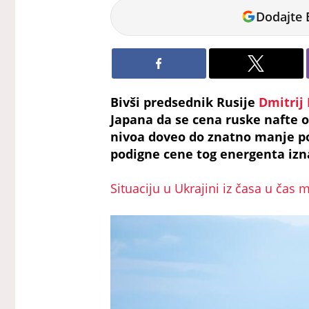
Tamara
Dodajte 
Marić
Bivši predsednik Rusije
Dmitrij
Japana da se cena ruske nafte 
nivoa doveo do znatno manje po
podigne cene tog energenta izna
Situaciju u Ukrajini iz časa u čas