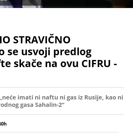
IO STRAVIČNO
 se usvoji predlog
fte skače na ovu CIFRU -
eće imati ni naftu ni gas iz Rusije, kao ni
rodnog gasa Sahalin-2“
40h