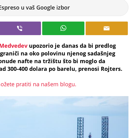
Espreso u vaš Google izbor
 Medvedev
upozorio je danas da bi predlog
ograniči na oko polovinu njenog sadašnjeg
nude nafte na tržištu što bi moglo da
d 300-400 dolara po barelu, prenosi Rojters.
 možete pratiti na našem blogu.