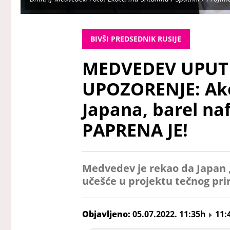
BIVŠI PREDSEDNIK RUSIJE
MEDVEDEV UPUT
UPOZORENJE: Ako
Japana, barel na
PAPRENA JE!
Medvedev je rekao da Japan „n
učešće u projektu tečnog pri
Objavljeno:
05.07.2022. 11:35h
11: