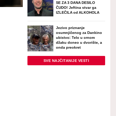
SE ZA 3 DANA DESILO
ČUDO! Jeftina stvar ga
IZLEČILA od ALKOHOLA
Jezivo priznanje
osumnjičenog za Dankino
ubistvo: Telo u crnom
džaku doneo u dvorište, a
onda preokret
SVE NAJČITANIJE VESTI