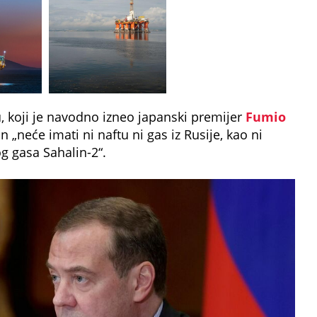
, koji je navodno izneo japanski premijer
Fumio
 „neće imati ni naftu ni gas iz Rusije, kao ni
g gasa Sahalin-2“.