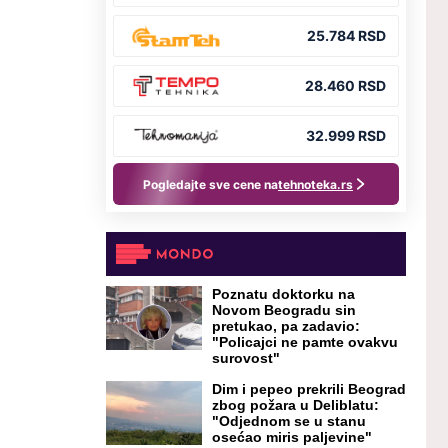
Poznatu doktorku na
Novom Beogradu sin
pretukao, pa zadavio:
"Policajci ne pamte ovakvu
surovost"
Dim i pepeo prekrili Beograd
zbog požara u Deliblatu:
"Odjednom se u stanu
osećao miris paljevine"