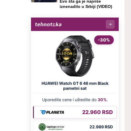
Evo šta ga je najviše
iznenadilo u Srbiji (VIDEO)