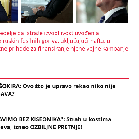
edelje da istraže izvodljivost uvođenja
ruskih fosilnih goriva, uključujući naftu, u
zne prihode za finansiranje njene vojne kampanje
IRA: Ovo što je upravo rekao niko nije
ŠAVA?
VIMO BEZ KISEONIKA": Strah u kostima
eva, izneo OZBILJNE PRETNJE!