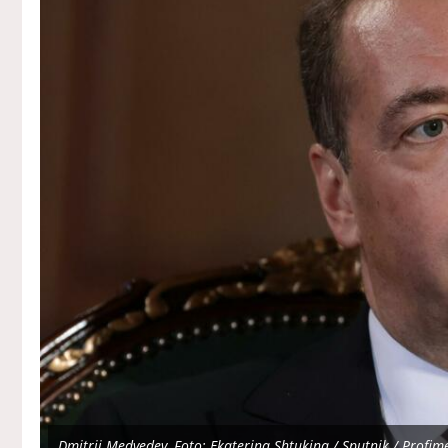
Dmitrij Medvedev, Foto: Ekaterina Shtukina / Sputnik / Profim