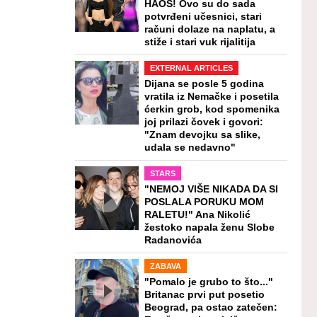
HAOS! Ovo su do sada
potvrđeni učesnici, stari
računi dolaze na naplatu, a
stiže i stari vuk rijalitija
EXTERNAL ARTICLES
Dijana se posle 5 godina
vratila iz Nemačke i posetila
ćerkin grob, kod spomenika
joj prilazi čovek i govori:
"Znam devojku sa slike,
udala se nedavno"
STARS
"NEMOJ VIŠE NIKADA DA SI
POSLALA PORUKU MOM
RALETU!" Ana Nikolić
žestoko napala ženu Slobe
Radanovića
ZABAVA
"Pomalo je grubo to što..."
Britanac prvi put posetio
Beograd, pa ostao zatečen: