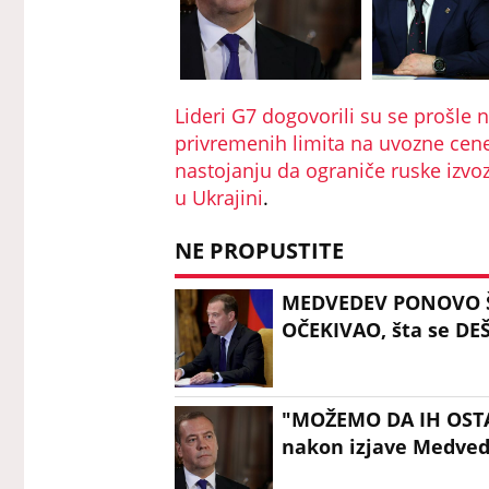
Lideri G7 dogovorili su se prošle n
privremenih limita na uvozne cene 
nastojanju da ograniče ruske izvo
u Ukrajini
.
NE PROPUSTITE
MEDVEDEV PONOVO ŠOK
OČEKIVAO, šta se DE
"MOŽEMO DA IH OSTA
nakon izjave Medved