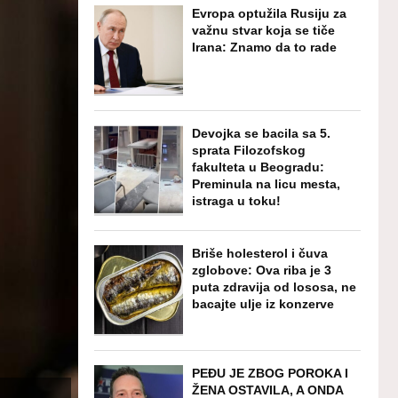
Evropa optužila Rusiju za
važnu stvar koja se tiče
Irana: Znamo da to rade
Devojka se bacila sa 5.
sprata Filozofskog
fakulteta u Beogradu:
Preminula na licu mesta,
istraga u toku!
Briše holesterol i čuva
zglobove: Ova riba je 3
puta zdravija od lososa, ne
bacajte ulje iz konzerve
PEĐU JE ZBOG POROKA I
ŽENA OSTAVILA, A ONDA