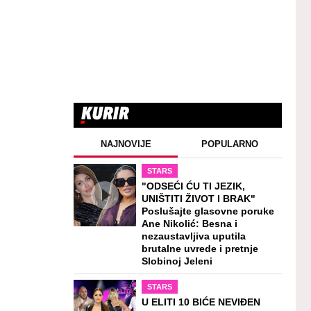
NAJNOVIJE
POPULARNO
STARS
"ODSEĆI ĆU TI JEZIK,
UNIŠTITI ŽIVOT I BRAK"
Poslušajte glasovne poruke
Ane Nikolić: Besna i
nezaustavljiva uputila
brutalne uvrede i pretnje
Slobinoj Jeleni
STARS
U ELITI 10 BIĆE NEVIĐEN