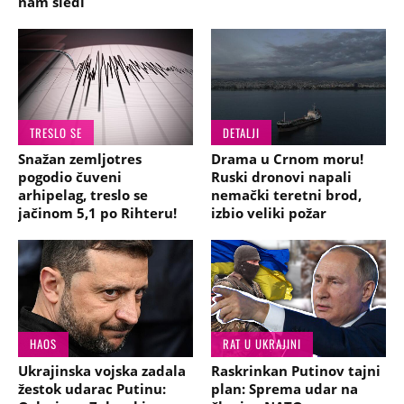
nam sledi
TRESLO SE
DETALJI
Snažan zemljotres
Drama u Crnom moru!
pogodio čuveni
Ruski dronovi napali
arhipelag, treslo se
nemački teretni brod,
jačinom 5,1 po Rihteru!
izbio veliki požar
HAOS
RAT U UKRAJINI
Ukrajinska vojska zadala
Raskrinkan Putinov tajni
žestok udarac Putinu:
plan: Sprema udar na