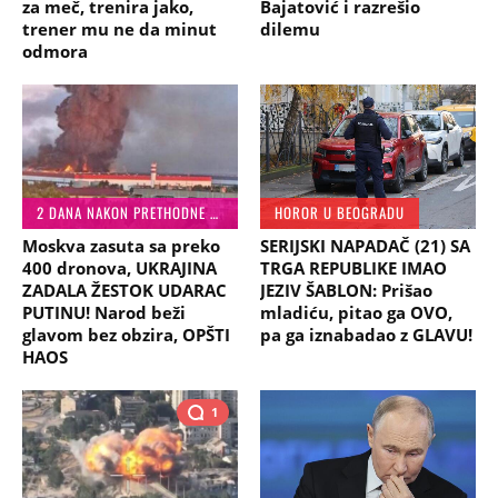
za meč, trenira jako,
Bajatović i razrešio
trener mu ne da minut
dilemu
odmora
2 DANA NAKON PRETHODNE OPERACIJE
HOROR U BEOGRADU
Moskva zasuta sa preko
SERIJSKI NAPADAČ (21) SA
400 dronova, UKRAJINA
TRGA REPUBLIKE IMAO
ZADALA ŽESTOK UDARAC
JEZIV ŠABLON: Prišao
PUTINU! Narod beži
mladiću, pitao ga OVO,
glavom bez obzira, OPŠTI
pa ga iznabadao z GLAVU!
HAOS
1