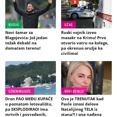
RUSIJA
UŽAS
Novi šamar za
Ruski vojnik izveo
Blagojevića: Još jedan
masakr na Krimu! Prvo
težak debakl na
otvorio vatru na kolege,
domaćem terenu!
pa okrenuo oružje ka
civilima!
UZNEMIRUJUĆE
NOVI DETALJI
Dron PAO MEĐU KUPAČE
Ovo je TRENUTAK kad
u poznatom letovalištu,
Pavle iznosi delove
pa EKSPLODIRAO! Ima
Natalijinog TELA iz
mrtvih i povređenih,
stana?! I ona nađena