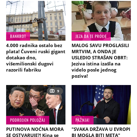
BANKROT
JEZA DA TE PROĐE
4.000 radnika ostalo bez
MALOG SAVU PROGLASILI
plata! Čuveni ruski gigant
MRTVIM, A ONDA JE
dotakao dno,
USLEDIO STRAŠAN OBRT:
višemilionski dugovi
Jeziva istina izašla na
razorili fabriku
videlo posle jednog
poziva!
9
PODREĐEN POLOŽAJ
PAŽNJA!
PUTINOVA NOĆNA MORA
"SVAKA DRŽAVA U EVROPI
SE OSTVARUJE?! Kina se
BI MOGLA BITI META"