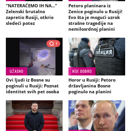
"NATERAĆEMO IH NA..."
Petoro planinara iz
Zelenski brutalno
Zenice poginulo u Rusiji!
zapretio Rusiji, otkrio
Evo šta je mogući uzrok
sledeći potez
strašne tragedije na
nemilosrdnoj planini
1
UŽASNO
NIJE DOBRO
Ovi ljudi iz Bosne su
Horor u Rusiji: Petoro
poginuli u Rusiji: Poznat
državljanina Bosne
identitet svih pet osoba
poginulo na planini