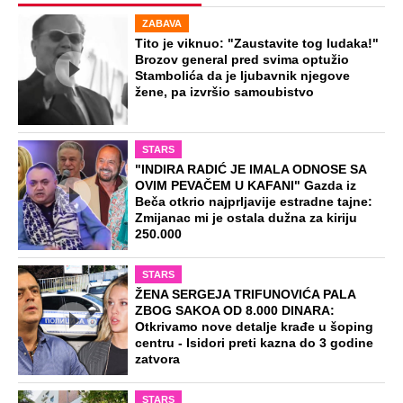
ZABAVA
Tito je viknuo: "Zaustavite tog ludaka!"
Brozov general pred svima optužio
Stambolića da je ljubavnik njegove
žene, pa izvršio samoubistvo
STARS
"INDIRA RADIĆ JE IMALA ODNOSE SA
OVIM PEVAČEM U KAFANI" Gazda iz
Beča otkrio najprljavije estradne tajne:
Zmijanac mi je ostala dužna za kiriju
250.000
STARS
ŽENA SERGEJA TRIFUNOVIĆA PALA
ZBOG SAKOA OD 8.000 DINARA:
Otkrivamo nove detalje krađe u šoping
centru - Isidori preti kazna do 3 godine
zatvora
STARS