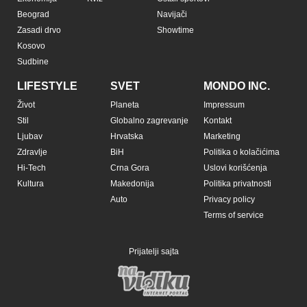
Beograd
Navijači
Zasadi drvo
Showtime
Kosovo
Sudbine
LIFESTYLE
SVET
MONDO INC.
Život
Planeta
Impressum
Stil
Globalno zagrevanje
Kontakt
Ljubav
Hrvatska
Marketing
Zdravlje
BiH
Politika o kolačićima
Hi-Tech
Crna Gora
Uslovi korišćenja
Kultura
Makedonija
Politika privatnosti
Auto
Privacy policy
Terms of service
Prijatelji sajta