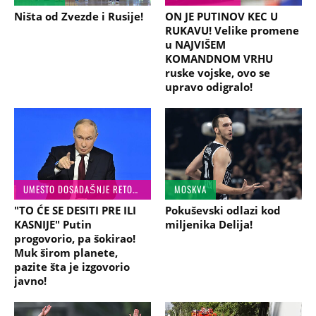
Ništa od Zvezde i Rusije!
ON JE PUTINOV KEC U
RUKAVU! Velike promene
u NAJVIŠEM
KOMANDNOM VRHU
ruske vojske, ovo se
upravo odigralo!
UMESTO DOSADAŠNJE RETORIKE...
MOSKVA
"TO ĆE SE DESITI PRE ILI
Pokuševski odlazi kod
KASNIJE" Putin
miljenika Delija!
progovorio, pa šokirao!
Muk širom planete,
pazite šta je izgovorio
javno!