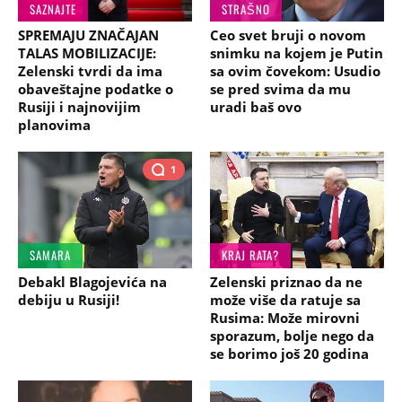
SAZNAJTE
STRAŠNO
SPREMAJU ZNAČAJAN
Ceo svet bruji o novom
TALAS MOBILIZACIJE:
snimku na kojem je Putin
Zelenski tvrdi da ima
sa ovim čovekom: Usudio
obaveštajne podatke o
se pred svima da mu
Rusiji i najnovijim
uradi baš ovo
planovima
1
SAMARA
KRAJ RATA?
Debakl Blagojevića na
Zelenski priznao da ne
debiju u Rusiji!
može više da ratuje sa
Rusima: Može mirovni
sporazum, bolje nego da
se borimo još 20 godina