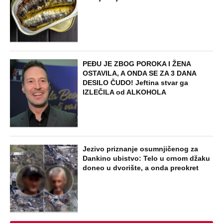
PEĐU JE ZBOG POROKA I ŽENA
OSTAVILA, A ONDA SE ZA 3 DANA
DESILO ČUDO! Jeftina stvar ga
IZLEČILA od ALKOHOLA
Jezivo priznanje osumnjičenog za
Dankino ubistvo: Telo u crnom džaku
doneo u dvorište, a onda preokret