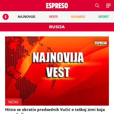
NAJNOVIJE
VESTI
SHOWBIZ
SPORT
RUSIJA
VAŽNO
Hitno se obratio predsednik Vučić o teškoj zimi koja