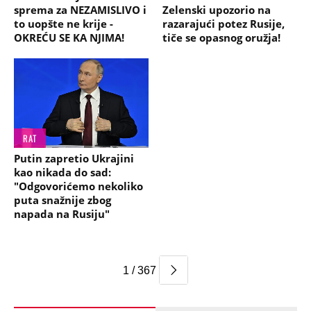
sprema za NEZAMISLIVO i
Zelenski upozorio na
to uopšte ne krije -
razarajući potez Rusije,
OKREĆU SE KA NJIMA!
tiče se opasnog oružja!
RAT
Putin zapretio Ukrajini
kao nikada do sad:
"Odgovorićemo nekoliko
puta snažnije zbog
napada na Rusiju"
1 / 367