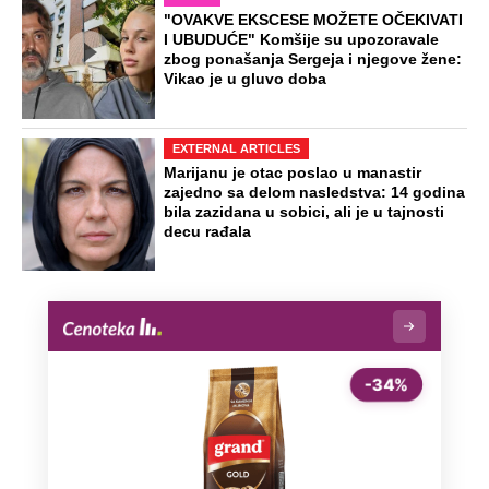
"OVAKVE EKSCESE MOŽETE OČEKIVATI
I UBUDUĆE" Komšije su upozoravale
zbog ponašanja Sergeja i njegove žene:
Vikao je u gluvo doba
EXTERNAL ARTICLES
Marijanu je otac poslao u manastir
zajedno sa delom nasledstva: 14 godina
bila zazidana u sobici, ali je u tajnosti
decu rađala