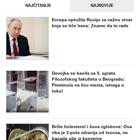
NAJČITANIJE
NAJNOVIJE
Evropa optužila Rusiju za važnu stvar
koja se tiče Irana: Znamo da to rade
Devojka se bacila sa 5. sprata
Filozofskog fakulteta u Beogradu:
Preminula na licu mesta, istraga u
toku!
Briše holesterol i čuva zglobove: Ova
riba je 3 puta zdravija od lososa, ne
bacajte ulje iz konzerve