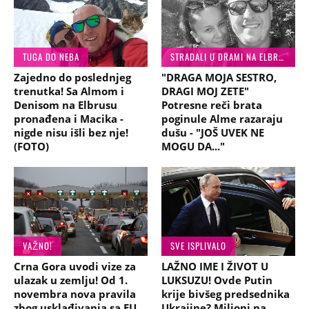
TUGA DO NEBA
STRADALI U DRAMI NA ELBRUSU
Zajedno do poslednjeg
"DRAGA MOJA SESTRO,
trenutka! Sa Almom i
DRAGI MOJ ZETE"
Denisom na Elbrusu
Potresne reči brata
pronađena i Macika -
poginule Alme razaraju
nigde nisu išli bez nje!
dušu - "JOŠ UVEK NE
(FOTO)
MOGU DA..."
VAŽNO!
SVE ISPLIVALO
Crna Gora uvodi vize za
LAŽNO IME I ŽIVOT U
ulazak u zemlju! Od 1.
LUKSUZU! Ovde Putin
novembra nova pravila
krije bivšeg predsednika
zbog usklađivanja sa EU,
Ukrajine? Milioni na