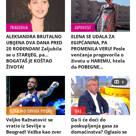
TRAGEDIJA
ISPOVEST
ALEKSANDRA BRUTALNO
ELENA SE UDALA ZA
UBIJENA DVA DANA PRED
EGIPĆANINA, PA
20 ROĐENDAN! Zaljubila
PROMENILA VERU! Posle
se u STARIJEG, pa...
venčanja progovorila o
BOGATAŠ JE KOŠTAO
životu u HAREMU, htela
ŽIVOTA!
da POBEGNE...
3
OZBILJNO SHVATA POSAO
GAS
Veljko Ražnatović se
Da li će doći do
vratio iz Sevilje u
poskupljenja gasa za
Beograd! Vežba kao zver
domaćinstva? Oglasio se