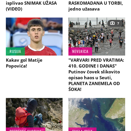
isplivao SNIMAK UŽASA
RASKOMADANA U TORBI,
(VIDEO)
jedno užasava
7
RUSIJA
NEVERICA
Kakav gol Matije
"VARVARI PRED VRATIMA:
Popovića!
410. GODINE I DANAS"
Putinov čovek slikovito
opisao haos u Seuti,
PLANETA ZANEMELA OD
ŠOKA!