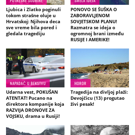
POTRESNE SUDBINE
SMELA IDEJA
Ljubica i Zlatko poginuli
PONOVO SE ŠUŠKA O
tokom strašne oluje u
ZABORAVLJENOM
Hrvatskoj: Njihova deca
SOVJETSKOM PLANU!
sve vreme bila pored i
Razmatra se ideja o
gledala tragediju
ogromnoj brani između
RUSIJE I AMERIKE!
NAPADAČ U BEKSTVU
HOROR
Udarna vest, POKUŠAN
Tragedija na divljoj plaži:
ATENTAT! Pucano na
Devojčicu (13) progutao
direktora kompanije koja
živi pesak!
RAZVIJA DRONOVE ZA
VOJSKU, drama u Rusiji!