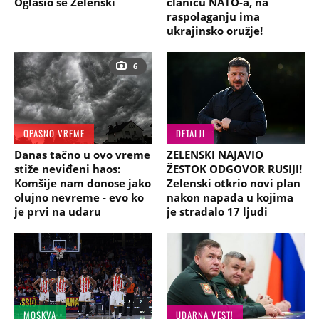
Oglasio se Zelenski
članicu NATO-a, na
raspolaganju ima
ukrajinsko oružje!
6
OPASNO VREME
DETALJI
Danas tačno u ovo vreme
ZELENSKI NAJAVIO
stiže neviđeni haos:
ŽESTOK ODGOVOR RUSIJI!
Komšije nam donose jako
Zelenski otkrio novi plan
olujno nevreme - evo ko
nakon napada u kojima
je prvi na udaru
je stradalo 17 ljudi
MOSKVA
UDARNA VEST!