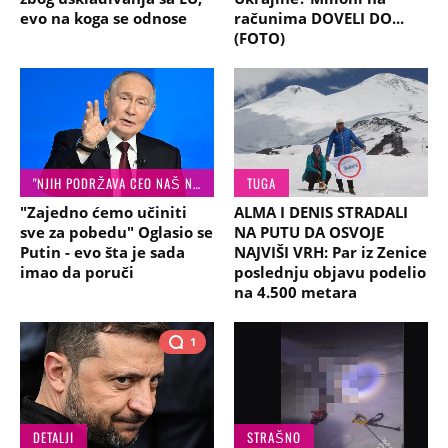
evo na koga se odnose
računima DOVELI DO...
(FOTO)
"NJIH PODRŽAVA CEO NAŠ NAROD..."
TUGA
"Zajedno ćemo učiniti
ALMA I DENIS STRADALI
sve za pobedu" Oglasio se
NA PUTU DA OSVOJE
Putin - evo šta je sada
NAJVIŠI VRH: Par iz Zenice
imao da poruči
poslednju objavu podelio
na 4.500 metara
1
DETALJI
STRAŠNO