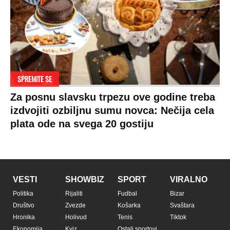
SPREMITE SE
Za posnu slavsku trpezu ove godine treba
izdvojiti ozbiljnu sumu novca: Nečija cela
plata ode na svega 20 gostiju
VESTI
SHOWBIZ
SPORT
VIRALNO
Politika
Rijaliti
Fudbal
Bizar
Društvo
Zvezde
Košarka
Svaštara
Hronika
Holivud
Tenis
Tiktok
Ekonomija
Kviz
Ostali sportovi