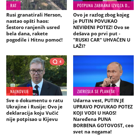
RAT
POTPUNA ZABRANA IZVOZA DIZELA
Rusi granatirali Herson,
Ovo je razlog zbog kojeg
nastao opšti haos:
je PUTIN POVUKAO
Šestoro ranjenih usred
NEVIĐENI POTEZ! Ovo se
bela dana, rakete
dešava po prvi put -
pogodile i Hitnu pomoć!
"RUSKI CAR" UHVAĆEN U
LAŽI?
4
NAJNOVIJE
ZATRESLA SE PLANETA!
Sve o dokumentu o ratu
Udarna vest, PUTIN JE
Ukrajine i Rusije: Ovo je
UPRAVO POVUKAO POTEZ
deklaracija koju Vučić
KOJI VODI U HAOS!
nije potpisao u Kijevu
Naređena PUNA
BORBENA GOTOVOST, ceo
svet na nogama!