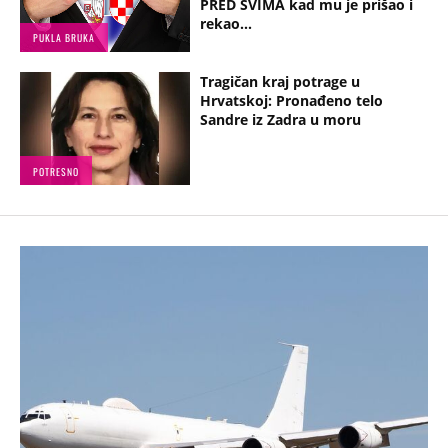
PRED SVIMA kad mu je prišao i
rekao...
PUKLA BRUKA
Tragičan kraj potrage u
Hrvatskoj: Pronađeno telo
Sandre iz Zadra u moru
POTRESNO