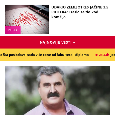
UDARIO ZEMLJOTRES JAČINE 3.5
RIHTERA: Treslo se tlo kod
komšija
POTRES
NAJNOVIJE VESTI »
 sada više cene od fakulteta i diploma
23:44h
Jedan podatak poseb