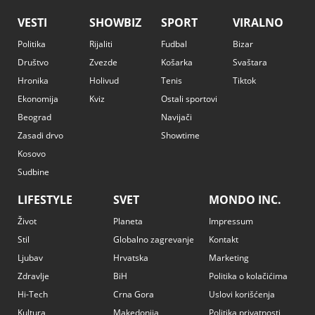
VESTI
SHOWBIZ
SPORT
VIRALNO
Politika
Rijaliti
Fudbal
Bizar
Društvo
Zvezde
Košarka
Svaštara
Hronika
Holivud
Tenis
Tiktok
Ekonomija
Kviz
Ostali sportovi
Beograd
Navijači
Zasadi drvo
Showtime
Kosovo
Sudbine
LIFESTYLE
SVET
MONDO INC.
Život
Planeta
Impressum
Stil
Globalno zagrevanje
Kontakt
Ljubav
Hrvatska
Marketing
Zdravlje
BiH
Politika o kolačićima
Hi-Tech
Crna Gora
Uslovi korišćenja
Kultura
Makedonija
Politika privatnosti