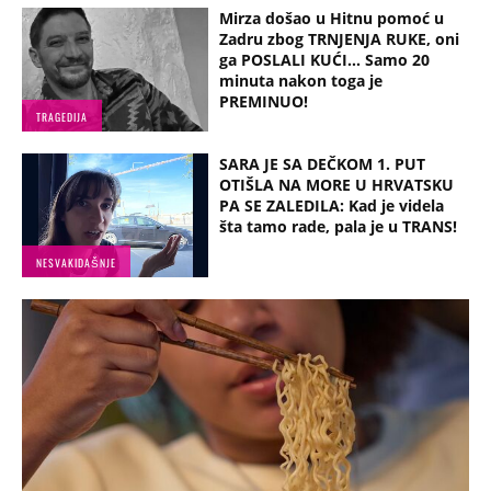
Mirza došao u Hitnu pomoć u
Zadru zbog TRNJENJA RUKE, oni
ga POSLALI KUĆI... Samo 20
minuta nakon toga je
PREMINUO!
TRAGEDIJA
SARA JE SA DEČKOM 1. PUT
OTIŠLA NA MORE U HRVATSKU
PA SE ZALEDILA: Kad je videla
šta tamo rade, pala je u TRANS!
NESVAKIDAŠNJE