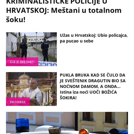
KRIMINALISTIČKE POLICIJE U
HRVATSKOJ: Meštani u totalnom
šoku!
Užas u Hrvatskoj: Ubio policajca,
pa pucao u sebe
ŠTA JE OVO SAD?!
PUKLA BRUKA KAD SE ČULO DA
JE SVEŠTENIK DRAGUTIN BIO SA
NOĆNOM DAMOM, A ONDA...
Istina iza noći UOČI BOŽIĆA
ŠOKIRA!
SVETOGRĐE