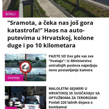
DETALJI
"Sramota, a čeka nas još gora
katastrofa!" Haos na auto-
putevima u Hrvatskoj, kolone
duge i po 10 kilometara
PAZITE SE! Evo gde vas sve
"hvataju": Iz Ministarstva
untrašnjih poslova najavljuju
novo postavljanje kamera
OTKRIVENO
MALOLETNI GEJMERI U
HRVATSKOJ SE SUOČAVAJU SA
OPTUŽBOMA ZA TERORIZAM:
Poslali 220 lažnih dojava o
bombama!