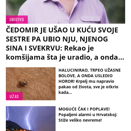
UBISTVO
ČEDOMIR JE UŠAO U KUĆU SVOJE
SESTRE PA UBIO NJU, NJENOG
SINA I SVEKRVU: Rekao je
komšijama šta je uradio, a onda...
HALUCINIRAO, TRPEO UŽASNE
BOLOVE, A ONDA USLEDIO
HOROR! Krpelj mu napravio
pakao od života, sve je otkrio
kada...
UŽAS
MOGUĆE ČAK I POPLAVE!
Popaljeni alarmi u Hrvatskoj:
Stiže veliko nevreme!