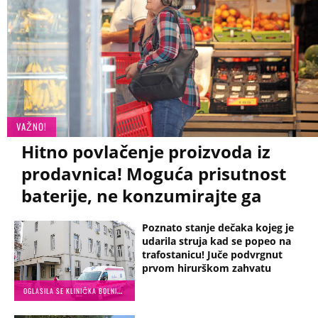
VAŽNO!
Hitno povlačenje proizvoda iz
prodavnica! Moguća prisutnost
baterije, ne konzumirajte ga
Poznato stanje dečaka kojeg je
udarila struja kad se popeo na
trafostanicu! Juče podvrgnut
prvom hirurškom zahvatu
O
GLASILA SE KLINIČKA BOLNICA U ZAGREBU