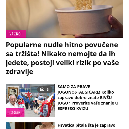
VAŽNO!
Popularne nudle hitno povučene
sa tržišta! Nikako nemojte da ih
jedete, postoji veliki rizik po vaše
zdravlje
SAMO ZA PRAVE
3
JUGONOSTALGIČARE! Koliko
zapravo dobro znate BIVŠU
JUGU? Proverite vaše znanje u
ESPRESO KVIZU
ISTORIJA
Hrvatica pitala šta je zapravo