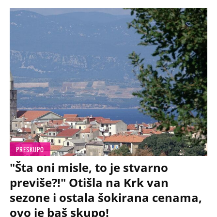
PRESKUPO
"Šta oni misle, to je stvarno
previše?!" Otišla na Krk van
sezone i ostala šokirana cenama,
ovo je baš skupo!