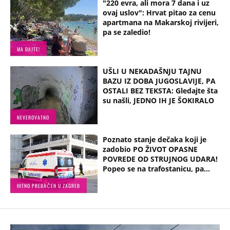
"220 evra, ali mora 7 dana i uz
ovaj uslov": Hrvat pitao za cenu
apartmana na Makarskoj rivijeri,
pa se zaledio!
MA DAJTE!
UŠLI U NEKADAŠNJU TAJNU
BAZU IZ DOBA JUGOSLAVIJE, PA
OSTALI BEZ TEKSTA: Gledajte šta
su našli, JEDNO IH JE ŠOKIRALO
NEVEROVATNO
Poznato stanje dečaka koji je
zadobio PO ŽIVOT OPASNE
POVREDE OD STRUJNOG UDARA!
Popeo se na trafostanicu, pa...
HITNO PREBAČEN U ZAGREB