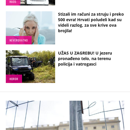
HAOS
Stizali im računi za struju i preko
500 evra! Hrvati poludeli kad su
videli razlog, za sve krive ova
brojila!
NEVEROVATNO
UŽAS U ZAGREBU! U jezeru
pronađeno telo, na terenu
policija i vatrogasci
HOROR