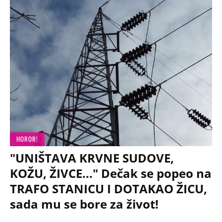
HOROR!
"UNIŠTAVA KRVNE SUDOVE,
KOŽU, ŽIVCE..." Dečak se popeo na
TRAFO STANICU I DOTAKAO ŽICU,
sada mu se bore za život!