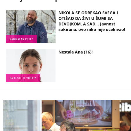
NIKOLA SE ODREKAO SVEGA I
OTIŠAO DA ŽIVI U ŠUMI SA
DEVOJKOM, A SAD... Javnost
šokirana, ovo niko nije očekivao!
RADIKALAN POTEZ
Nestala Ana (16)!
DA LI STE JE VIDELI?