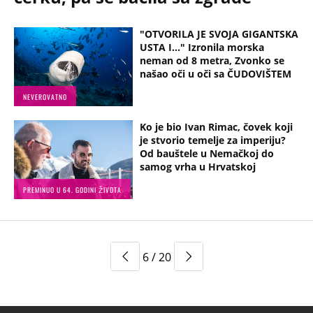
"OTVORILA JE SVOJA GIGANTSKA
USTA I..." Izronila morska
neman od 8 metra, Zvonko se
našao oči u oči sa ČUDOVIŠTEM
NEVEROVATNO
Ko je bio Ivan Rimac, čovek koji
je stvorio temelje za imperiju?
Od bauštele u Nemačkoj do
samog vrha u Hrvatskoj
PREMINUO U 64. GODINI ŽIVOTA
6 / 20