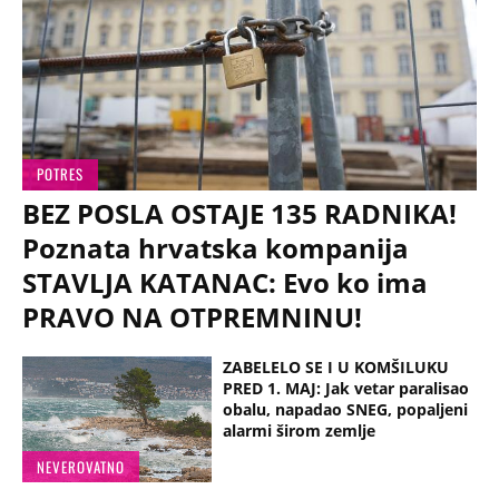
POTRES
BEZ POSLA OSTAJE 135 RADNIKA!
Poznata hrvatska kompanija
STAVLJA KATANAC: Evo ko ima
PRAVO NA OTPREMNINU!
ZABELELO SE I U KOMŠILUKU
PRED 1. MAJ: Jak vetar paralisao
obalu, napadao SNEG, popaljeni
alarmi širom zemlje
NEVEROVATNO