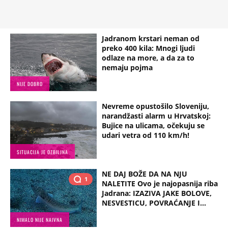
Jadranom krstari neman od
preko 400 kila: Mnogi ljudi
odlaze na more, a da za to
nemaju pojma
NIJE DOBRO
Nevreme opustošilo Sloveniju,
narandžasti alarm u Hrvatskoj:
Bujice na ulicama, očekuju se
udari vetra od 110 km/h!
SITUACIJA JE OZBILJNA
NE DAJ BOŽE DA NA NJU
1
NALETITE Ovo je najopasnija riba
Jadrana: IZAZIVA JAKE BOLOVE,
NESVESTICU, POVRAĆANJE I...
NIMALO NIJE NAIVNA