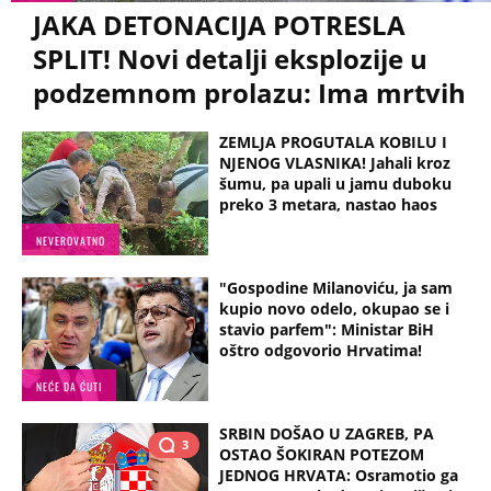
JAKA DETONACIJA POTRESLA
SPLIT! Novi detalji eksplozije u
podzemnom prolazu: Ima mrtvih
ZEMLJA PROGUTALA KOBILU I
NJENOG VLASNIKA! Jahali kroz
šumu, pa upali u jamu duboku
preko 3 metara, nastao haos
NEVEROVATNO
"Gospodine Milanoviću, ja sam
kupio novo odelo, okupao se i
stavio parfem": Ministar BiH
oštro odgovorio Hrvatima!
NEĆE DA ĆUTI
SRBIN DOŠAO U ZAGREB, PA
3
OSTAO ŠOKIRAN POTEZOM
JEDNOG HRVATA: Osramotio ga