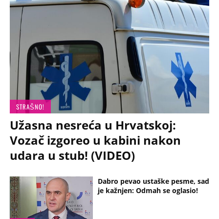
STRAŠNO!
Užasna nesreća u Hrvatskoj:
Vozač izgoreo u kabini nakon
udara u stub! (VIDEO)
Dabro pevao ustaške pesme, sad
je kažnjen: Odmah se oglasio!