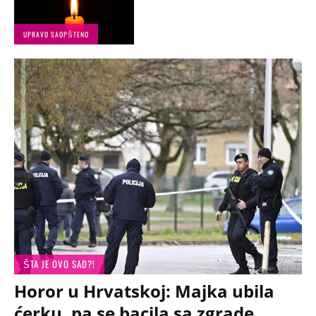
UPRAVO SAOPŠTENO
ŠTA JE OVO SAD?!
Horor u Hrvatskoj: Majka ubila
ćerku, pa se bacila sa zgrade