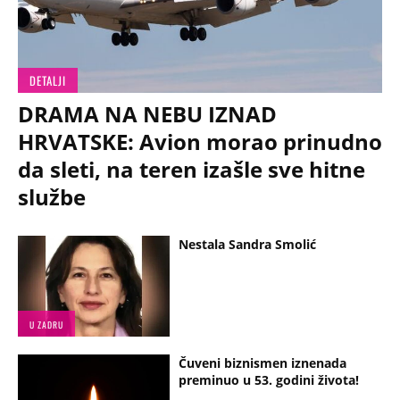
DETALJI
DRAMA NA NEBU IZNAD
HRVATSKE: Avion morao prinudno
da sleti, na teren izašle sve hitne
službe
Nestala Sandra Smolić
U ZADRU
Čuveni biznismen iznenada
preminuo u 53. godini života!