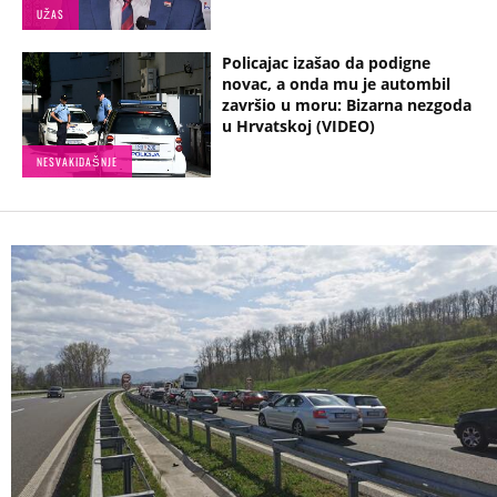
UŽAS
Policajac izašao da podigne
novac, a onda mu je autombil
završio u moru: Bizarna nezgoda
u Hrvatskoj (VIDEO)
NESVAKIDAŠNJE