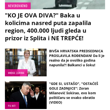
NEVEROVATNO
"KO JE OVA DIVA?" Baka u
kolicima nasred puta zapalila
region, 400.000 ljudi gleda u
prizor iz Splita i NE TREPĆE!
BIVŠA HRVATSKA PREDSEDNICA
PROSLAVILA ROĐENDAN! Da li je
realno da je ovoliko godina
napunila?! Balkanci u šoku!
MNOGE ZANIMA
"GDE SI, USTAŠO", "OSTAĆEŠ
GOLE ZADNJICE": Zoran
Milanović šokirao, evo kom
političaru se ovako obratio
(VIDEO)
PA HIT!