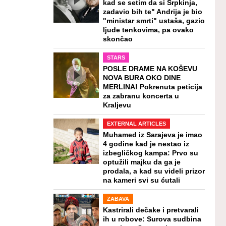
kad se setim da si Srpkinja,
zadavio bih te" Andrija je bio
"ministar smrti" ustaša, gazio
ljude tenkovima, pa ovako
skončao
STARS
POSLE DRAME NA KOŠEVU
NOVA BURA OKO DINE
MERLINA! Pokrenuta peticija
za zabranu koncerta u
Kraljevu
EXTERNAL ARTICLES
Muhamed iz Sarajeva je imao
4 godine kad je nestao iz
izbegličkog kampa: Prvo su
optužili majku da ga je
prodala, a kad su videli prizor
na kameri svi su ćutali
ZABAVA
Kastrirali dečake i pretvarali
ih u robove: Surova sudbina