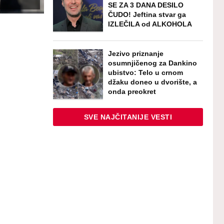
SE ZA 3 DANA DESILO
ČUDO! Jeftina stvar ga
IZLEČILA od ALKOHOLA
Jezivo priznanje
osumnjičenog za Dankino
ubistvo: Telo u crnom
džaku doneo u dvorište, a
onda preokret
SVE NAJČITANIJE VESTI