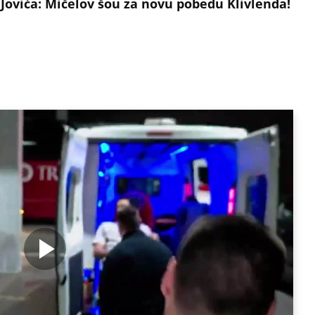
 Jovića: Mičelov šou za novu pobedu Klivlenda!