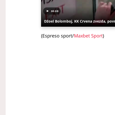
00:08
Džoel Bolomboj, KK Crvena zvezda, pov
(Espreso sport/
Maxbet Sport
)