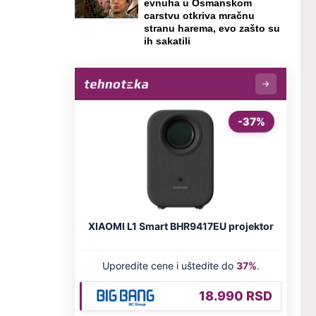
evnuha u Osmanskom
carstvu otkriva mračnu
stranu harema, evo zašto su
ih sakatili