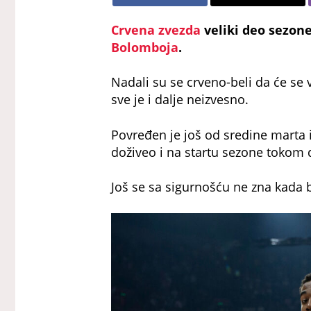
Crvena zvezda
veliki deo sezon
Bolomboja
.
Nadali su se crveno-beli da će se v
sve je i dalje neizvesno.
Povređen je još od sredine marta
doživeo i na startu sezone tokom
Još se sa sigurnošću ne zna kada