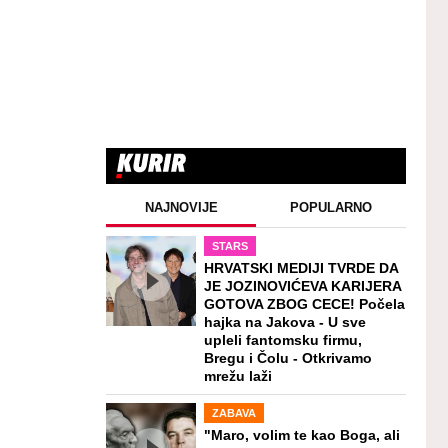
NAJNOVIJE
POPULARNO
STARS
HRVATSKI MEDIJI TVRDE DA
JE JOZINOVIĆEVA KARIJERA
GOTOVA ZBOG CECE! Počela
hajka na Jakova - U sve
upleli fantomsku firmu,
Bregu i Čolu - Otkrivamo
mrežu laži
ZABAVA
"Maro, volim te kao Boga, ali