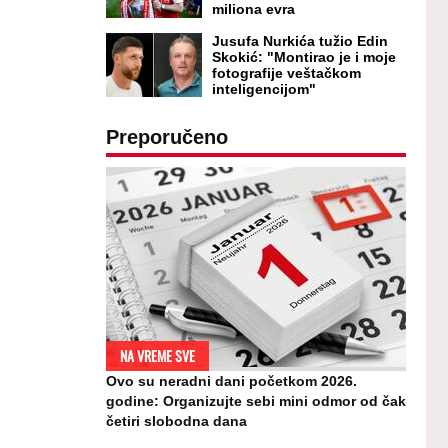
miliona evra
Jusufa Nurkića tužio Edin
Skokić: "Montirao je i moje
fotografije veštačkom
inteligencijom"
Preporučeno
NA VREME SVE
Ovo su neradni dani početkom 2026.
godine: Organizujte sebi mini odmor od čak
četiri slobodna dana