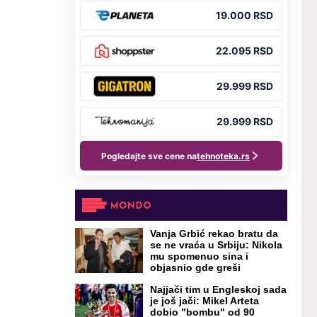
Vanja Grbić rekao bratu da
se ne vraća u Srbiju: Nikola
mu spomenuo sina i
objasnio gde greši
Najjači tim u Engleskoj sada
je još jači: Mikel Arteta
dobio "bombu" od 90