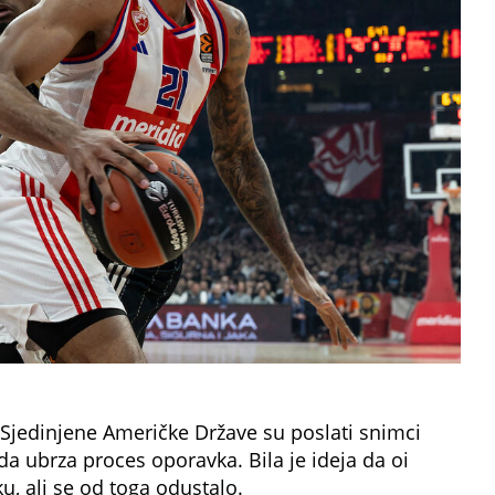
 Sjedinjene Američke Države su poslati snimci
a ubrza proces oporavka. Bila je ideja da oi
, ali se od toga odustalo.