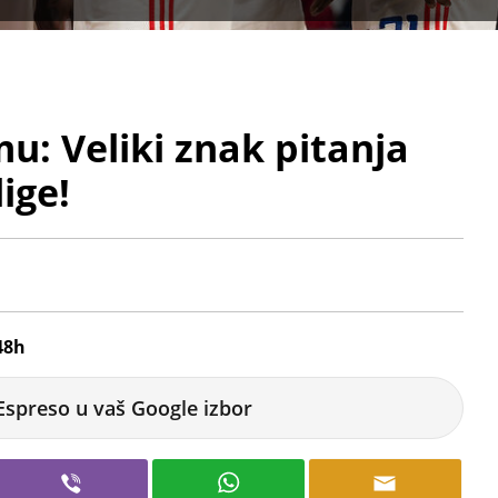
u: Veliki znak pitanja
ige!
48h
Espreso u vaš Google izbor