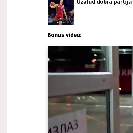
Uzalud dobra partija
Bonus video: