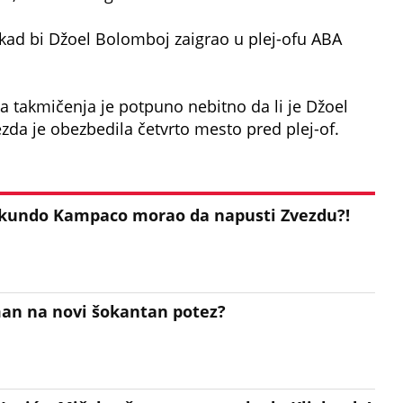
 kad bi Džoel Bolomboj zaigrao u plej-ofu ABA
a takmičenja je potpuno nebitno da li je Džoel
zda je obezbedila četvrto mesto pred plej-of.
kundo Kampaco morao da napusti Zvezdu?!
man na novi šokantan potez?