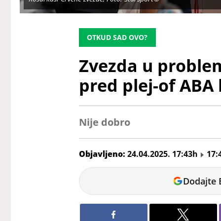
OTKUD SAD OVO?
Zvezda u problem
pred plej-of ABA l
Nije dobro
Objavljeno:
24.04.2025. 17:43h
17:
Jelena
Dodajte 
Bjeljić