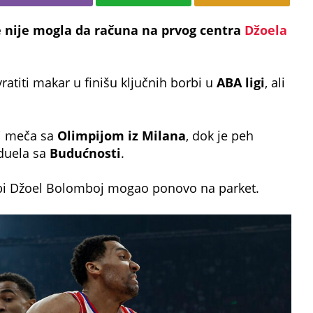
e nije mogla da računa na prvog centra
Džoela
ratiti makar u finišu ključnih borbi u
ABA ligi
, ali
 i meča sa
Olimpijom iz Milana
, dok je peh
 duela sa
Budućnosti
.
 bi Džoel Bolomboj mogao ponovo na parket.