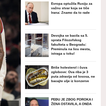
Evropa optužila Rusiju za
važnu stvar koja se tiče
Irana: Znamo da to rade
Devojka se bacila sa 5.
sprata Filozofskog
fakulteta u Beogradu:
Preminula na licu mesta,
istraga u toku!
Briše holesterol i čuva
zglobove: Ova riba je 3
puta zdravija od lososa, ne
bacajte ulje iz konzerve
PEĐU JE ZBOG POROKA I
ŽENA OSTAVILA, A ONDA