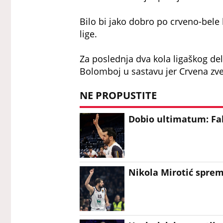
Bilo bi jako dobro po crveno-bele
lige.
Za poslednja dva kola ligaškog del
Bolomboj u sastavu jer Crvena zve
NE PROPUSTITE
Dobio ultimatum: Fa
Nikola Mirotić spre