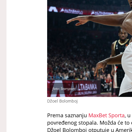
foto: Starsport
Džoel Bolomboj
Prema saznanju
MaxBet Sporta
, u
povređenog stopala. Možda će to d
Džoel Bolomboj otputuje u Ameriku