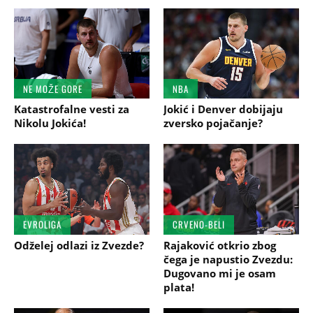
NE MOŽE GORE
NBA
Katastrofalne vesti za
Jokić i Denver dobijaju
Nikolu Jokića!
zversko pojačanje?
EVROLIGA
CRVENO-BELI
Odželej odlazi iz Zvezde?
Rajaković otkrio zbog
čega je napustio Zvezdu:
Dugovano mi je osam
plata!