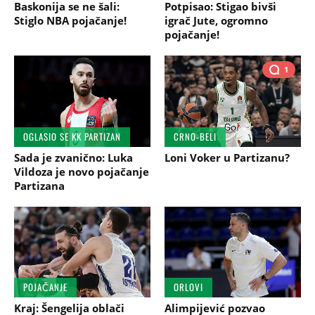
Baskonija se ne šali:
Potpisao: Stigao bivši
Stiglo NBA pojačanje!
igrač Jute, ogromno
pojačanje!
1
OGLASIO SE KK PARTIZAN
CRNO-BELI
Sada je zvanično: Luka
Loni Voker u Partizanu?
Vildoza je novo pojačanje
Partizana
POJAČANJE
ORLOVI
Kraj: Šengelija oblači
Alimpijević pozvao