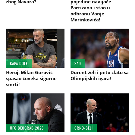
zbog Navara?
pojedine navijače
Partizana i stao u
odbranu Vanje
Marinkovića!
KAPA DOLE
SAD
Heroj: Milan Gurović
Durent želi i peto zlato sa
spasao čoveka sigurne
Olimpijskih igara!
smrti!
UFC BEOGRAD 2026
CRNO-BELI