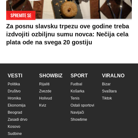
SPREMITE SE
Za posnu slavsku trpezu ove godine treba
izdvojiti ozbiljnu sumu novca: Nečija cela
plata ode na svega 20 gostiju
VESTI
SHOWBIZ
SPORT
VIRALNO
Politika
Rijaliti
Fudbal
Bizar
Društvo
Zvezde
Košarka
Svaštara
Hronika
Holivud
Tenis
Tiktok
Ekonomija
Kviz
Ostali sportovi
Beograd
Navijači
Zasadi drvo
Showtime
Kosovo
Sudbine