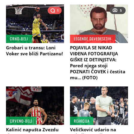
1
5
CRNO-BELI
LEGENDE DEVEDESETIH
Grobari u transu: Loni
POJAVILA SE NIKAD
Voker sve bliži Partizanu!
VIĐENA FOTOGRAFIJA
GIŠKE IZ DETINJSTVA:
Pored njega stoji
POZNATI ČOVEK i čestita
mu... (FOTO)
CRVENO-BELI
REAKCIJA
Kalinić napušta Zvezdu
Veličković udario na