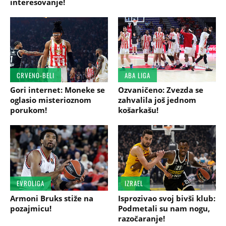
interesovanje!
CRVENO-BELI
ABA LIGA
Gori internet: Moneke se
Ozvaničeno: Zvezda se
oglasio misterioznom
zahvalila još jednom
porukom!
košarkašu!
EVROLIGA
IZRAEL
Armoni Bruks stiže na
Isprozivao svoj bivši klub:
pozajmicu!
Podmetali su nam nogu,
razočaranje!