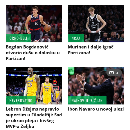
CRNO-BELI
NCAA
Bogdan Bogdanović
Murinen i dalje igrač
otvorio dušu o dolasku u
Partizana!
Partizan!
4
NEVEROVATNO
NAJNOVIJI JE ČLAN
Lebron Džejms napravio
Ibon Navaro u novoj ulozi
supertim u Filadelfiji: Sad
je ukrao pleja i bivšeg
MVP-a Željku