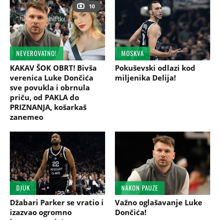
10
NEVEROVATNO!
MOSKVA
KAKAV ŠOK OBRT! Bivša
Pokuševski odlazi kod
verenica Luke Dončića
miljenika Delija!
sve povukla i obrnula
priču, od PAKLA do
PRIZNANJA, košarkaš
zanemeo
DJUK
NAKON PAUZE
Džabari Parker se vratio i
Važno oglašavanje Luke
izazvao ogromno
Dončića!