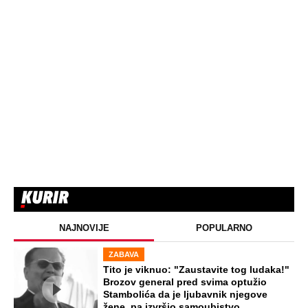
NAJNOVIJE
POPULARNO
ZABAVA
Tito je viknuo: "Zaustavite tog ludaka!"
Brozov general pred svima optužio
Stambolića da je ljubavnik njegove
žene, pa izvršio samoubistvo