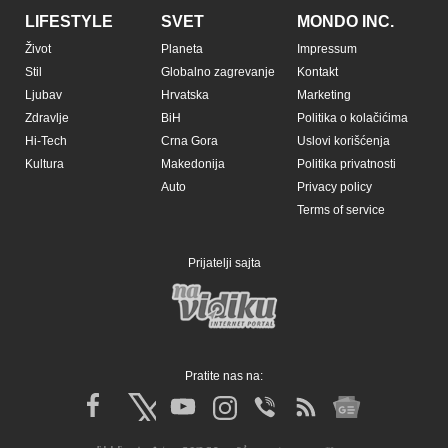
LIFESTYLE
SVET
MONDO INC.
Život
Planeta
Impressum
Stil
Globalno zagrevanje
Kontakt
Ljubav
Hrvatska
Marketing
Zdravlje
BiH
Politika o kolačićima
Hi-Tech
Crna Gora
Uslovi korišćenja
Kultura
Makedonija
Politika privatnosti
Auto
Privacy policy
Terms of service
Prijatelji sajta
Pratite nas na: