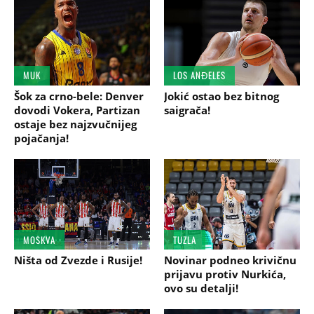
MUK
LOS ANĐELES
Šok za crno-bele: Denver
Jokić ostao bez bitnog
dovodi Vokera, Partizan
saigrača!
ostaje bez najzvučnijeg
pojačanja!
MOSKVA
TUZLA
Ništa od Zvezde i Rusije!
Novinar podneo krivičnu
prijavu protiv Nurkića,
ovo su detalji!