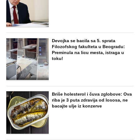
Devojka se bacila sa 5. sprata
Filozofskog fakulteta u Beogradu:
Preminula na licu mesta, istraga u
toku!
Briše holesterol i čuva zglobove: Ova
riba je 3 puta zdravija od lososa, ne
bacajte ulje iz konzerve