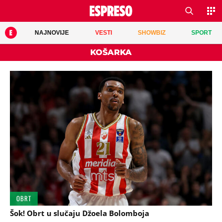
NAJNOVIJE
VESTI
SHOWBIZ
SPORT
KOŠARKA
OBRT
Šok! Obrt u slučaju Džoela Bolomboja