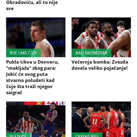
Obradoviću, ali to nije
sve
NIJE LAKO ČUTI
MALI KALEMEGDAN
Pukla tikva u Denveru,
Večernja bomba: Zvezda
"makljaža" zbog para:
dovela veliko pojačanje!
Jokić će ovog puta
stvarno poludeti kad
čuje šta traži njegov
saigrač
ULAZNICE
CRVENO-BELI