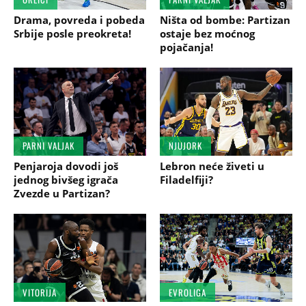
Drama, povreda i pobeda
Ništa od bombe: Partizan
Srbije posle preokreta!
ostaje bez moćnog
pojačanja!
PARNI VALJAK
NJUJORK
Penjaroja dovodi još
Lebron neće živeti u
jednog bivšeg igrača
Filadelfiji?
Zvezde u Partizan?
VITORIJA
EVROLIGA