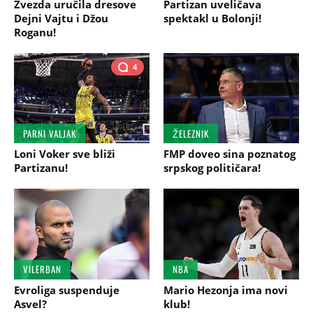
Zvezda uručila dresove
Partizan uveličava
Dejni Vajtu i Džou
spektakl u Bolonji!
Roganu!
4
PARNI VALJAK
ŽELEZNIK
Loni Voker sve bliži
FMP doveo sina poznatog
Partizanu!
srpskog političara!
VILERBAN
NBA
Evroliga suspenduje
Mario Hezonja ima novi
Asvel?
klub!