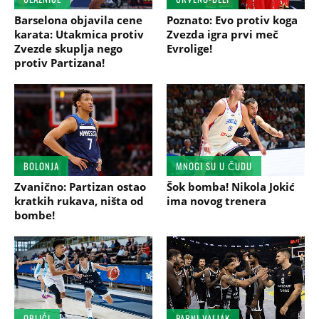
Barselona objavila cene
Poznato: Evo protiv koga
karata: Utakmica protiv
Zvezda igra prvi meč
Zvezde skuplja nego
Evrolige!
protiv Partizana!
BOLONJA
MNOGI SU U ČUDU
Zvanično: Partizan ostao
Šok bomba! Nikola Jokić
kratkih rukava, ništa od
ima novog trenera
bombe!
ORLIĆI
PARNI VALJAK