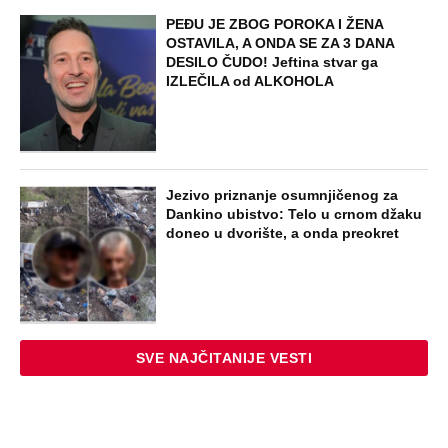
PEĐU JE ZBOG POROKA I ŽENA
OSTAVILA, A ONDA SE ZA 3 DANA
DESILO ČUDO! Jeftina stvar ga
IZLEČILA od ALKOHOLA
Jezivo priznanje osumnjičenog za
Dankino ubistvo: Telo u crnom džaku
doneo u dvorište, a onda preokret
SVE NAJČITANIJE VESTI