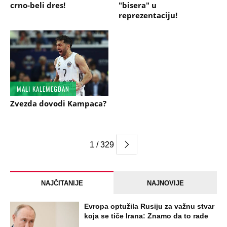
crno-beli dres!
"bisera" u
reprezentaciju!
MALI KALEMEGDAN
Zvezda dovodi Kampaca?
1 / 329
NAJČITANIJE
NAJNOVIJE
Evropa optužila Rusiju za važnu stvar
koja se tiče Irana: Znamo da to rade