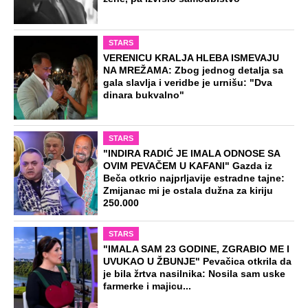
STARS
VERENICU KRALJA HLEBA ISMEVAJU
NA MREŽAMA: Zbog jednog detalja sa
gala slavlja i veridbe je urnišu: "Dva
dinara bukvalno"
STARS
"INDIRA RADIĆ JE IMALA ODNOSE SA
OVIM PEVAČEM U KAFANI" Gazda iz
Beča otkrio najprljavije estradne tajne:
Zmijanac mi je ostala dužna za kiriju
250.000
STARS
"IMALA SAM 23 GODINE, ZGRABIO ME I
UVUKAO U ŽBUNJE" Pevačica otkrila da
je bila žrtva nasilnika: Nosila sam uske
farmerke i majicu...