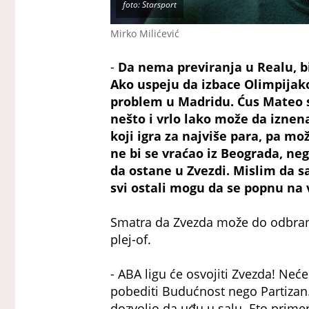
foto: Starsport
Mirko Milićević
-
Da nema previranja u Realu, bil
Ako uspeju da izbace Olimpijakos
problem u Madridu. Ćus Mateo sv
nešto i vrlo lako može da izne
koji igra za najviše para, pa 
ne bi se vraćao iz Beograda, ne
da ostane u Zvezdi. Mislim da sa
svi ostali mogu da se popnu na
Smatra da Zvezda može do odbrane
plej-of.
- ABA ligu će osvojiti Zvezda! Neće
pobediti Budućnost nego Partizan
dozvolio da uđu u salu. Eto prime