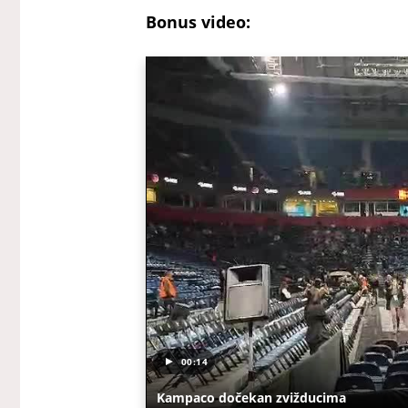
Bonus video:
00:14
Kampaco dočekan zvižducima