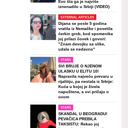
Evo šta ga je najviše
iznenadilo u Srbiji (VIDEO)
EXTERNAL ARTICLES
Dijana se posle 5 godina
vratila iz Nemačke i posetila
ćerkin grob, kod spomenika
joj prilazi čovek i govori:
"Znam devojku sa slike,
udala se nedavno"
STARS
SVI BRUJE O NJENOM
ULASKU U ELITU 10!
Napravila najveću prevaru u
rijalitiju, pa nestala iz Srbije:
Kuća u kojoj je živela
napuštena, a svi pričaju o
ovom
STARS
SKANDAL U BEOGRADU!
PEVAČICA PREBILA
TAKSISTU: Rekao joj