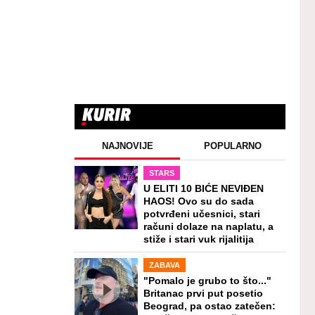
NAJNOVIJE
POPULARNO
STARS
U ELITI 10 BIĆE NEVIĐEN
HAOS! Ovo su do sada
potvrđeni učesnici, stari
računi dolaze na naplatu, a
stiže i stari vuk rijalitija
ZABAVA
"Pomalo je grubo to što..."
Britanac prvi put posetio
Beograd, pa ostao zatečen: