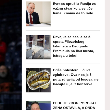
Evropa optužila Rusiju za
važnu stvar koja se tiče
Irana: Znamo da to rade
Devojka se bacila sa 5.
sprata Filozofskog
fakulteta u Beogradu:
Preminula na licu mesta,
istraga u toku!
Briše holesterol i čuva
zglobove: Ova riba je 3
puta zdravija od lososa, ne
bacajte ulje iz konzerve
PEĐU JE ZBOG POROKA I
ŽENA OSTAVILA, A ONDA