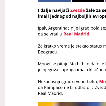
I dalje navijači
Zvezde
žale za 
imali jednog od najboljih evro
Ipak, Argentinac nije igrao pola 
da se vrati u
Real Madrid
.
Za kratko vreme je stekao status m
Beogradu.
Mnogi se pitaju šta bi bilo da nije
je njegova supruga imala ključnu u
Nekadašnji igrač crveno-belih,
Mir
da Kampaco ne bi odlazio iz Zvezd
Real Madrid.