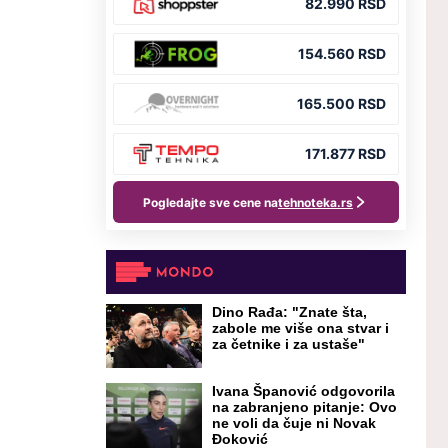
Dino Rađa: "Znate šta,
zabole me više ona stvar i
za četnike i za ustaše"
Ivana Španović odgovorila
na zabranjeno pitanje: Ovo
ne voli da čuje ni Novak
Đoković