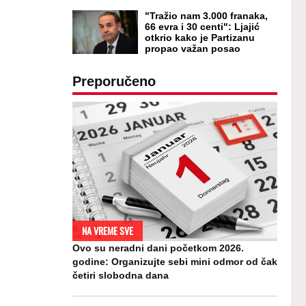
"Tražio nam 3.000 franaka,
66 evra i 30 centi": Ljajić
otkrio kako je Partizanu
propao važan posao
Preporučeno
NA VREME SVE
Ovo su neradni dani početkom 2026.
godine: Organizujte sebi mini odmor od čak
četiri slobodna dana