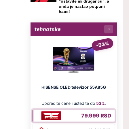
"ostavite mi drugaricu", a
onda je nastao potpuni
haos!