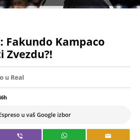
m: Fakundo Kampaco
i Zvezdu?!
o u Real
46h
Espreso u vaš Google izbor