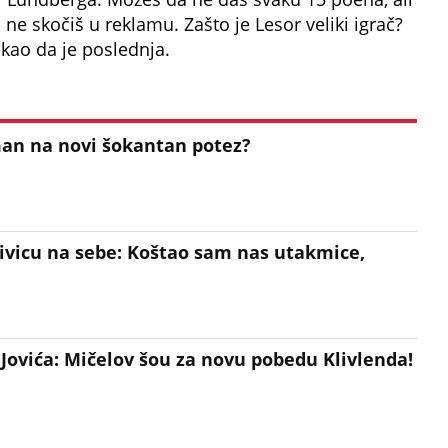
ne skočiš u reklamu. Zašto je Lesor veliki igrač?
 kao da je poslednja.
man na novi šokantan potez?
krivicu na sebe: Koštao sam nas utakmice,
 Jovića: Mičelov šou za novu pobedu Klivlenda!