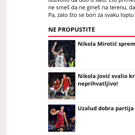
ne smeš da ne gineš na terenu, da 
Pa, zato što se bori za svaku loptu
NE PROPUSTITE
Nikola Mirotić spre
Nikola Jović svalio 
neprihvatljivo!
Uzalud dobra partija