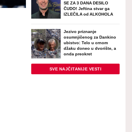
SE ZA 3 DANA DESILO
ČUDO! Jeftina stvar ga
IZLEČILA od ALKOHOLA
Jezivo priznanje
osumnjičenog za Dankino
ubistvo: Telo u crnom
džaku doneo u dvorište, a
onda preokret
SVE NAJČITANIJE VESTI