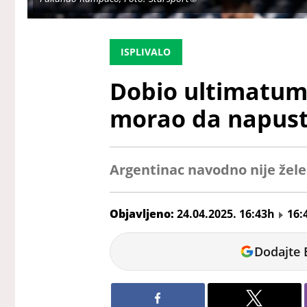
ISPLIVALO
Dobio ultimatu
morao da napust
Argentinac navodno nije žele
Objavljeno:
24.04.2025. 16:43h
16:
Jelena
Dodajte 
Bjeljić