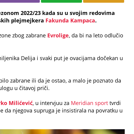
sezonom 2022/23 kada su u svojim redovima
pskih plejmejkera
Fakunda Kampaca
.
sezone zbog zabrane
Evrolige
, da bi na leto odlučio
iljenika Delija i svaki put je ovacijama dočekan u
 bilo zabrane ili da je ostao, a malo je poznato da
logu u čitavoj priči.
ko Milićević
, u intervjuu za
Meridian sport
tvrdi
e da njegova supruga je insistirala na povratku u