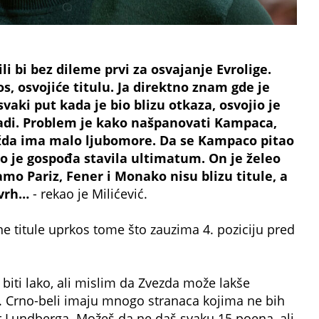
i bi bez dileme prvi za osvajanje Evrolige.
, osvojiće titulu. Ja direktno znam gde je
aki put kada je bio blizu otkaza, osvojio je
nadi. Problem je kako našpanovati Kampaca,
možda ima malo ljubomore. Da se Kampaco pitao
go je gospođa stavila ultimatum. On je želeo
mo Pariz, Fener i Monako nisu blizu titule, a
 vrh…
- rekao je Milićević.
 titule uprkos tome što zauzima 4. poziciju pred
 biti lako, ali mislim da Zvezda može lakše
. Crno-beli imaju mnogo stranaca kojima ne bih
r Lundberga. Možeš da ne daš svaku 15 poena, ali