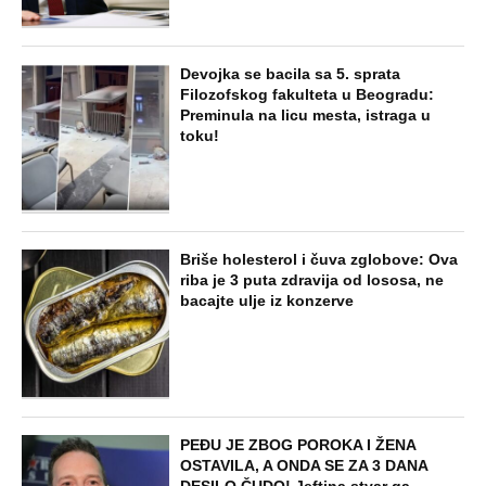
STARS
"PUSTI ME MAMA, MRTAV SAM..."
Srceparajuća ispovest majke našeg
muzičara koji je poginuo u saobraćajci:
Svi unutrašnji organi su bili oštećeni...
EXTERNAL ARTICLES
Danijela je sa drugaricom krenula na
jezero, pa nestala bez traga: 2 godine
kasnije nalaze ih u pećini, a priča o tome
šta im se desilo je nešto najstrašnije
STARS
TOP 10 PESAMA KOJE JE DINO MERLIN
"POZAJMIO"! Zgrnuo lovu na hitovima,
a sada DRUGIMA NAPLAĆUJE
AUTORSKA PRAVA
ZABAVA
Žena i ćerka nestale bez traga dok je