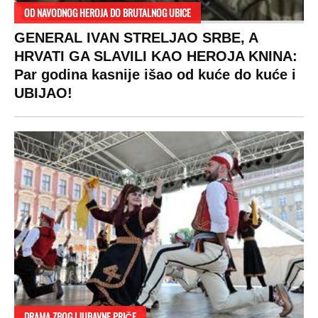
VESTI
SHOWBIZ
SPORT
VIRALNO
Politika
Rijaliti
Fudbal
Bizar
Društvo
Zvezde
Košarka
Svaštara
Hronika
Holivud
Tenis
Tiktok
Ekonomija
Kviz
Ostali sportovi
Beograd
Navijači
Zasadi drvo
Showtime
Kosovo
Sudbine
LIFESTYLE
SVET
MONDO INC.
Život
Planeta
Impressum
Stil
Globalno zagrevanje
Kontakt
Ljubav
Hrvatska
Marketing
Zdravlje
BiH
Politika o kolačićima