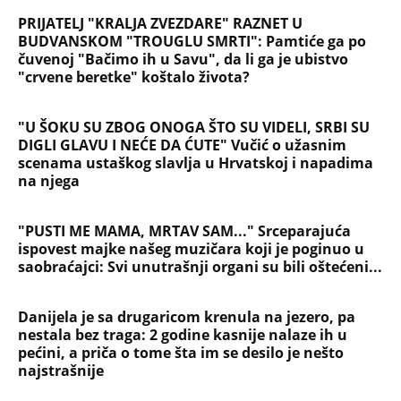
Devojka se bacila sa 5. sprata
Filozofskog fakulteta u Beogradu:
Preminula na licu mesta, istraga u
toku!
Briše holesterol i čuva zglobove: Ova
riba je 3 puta zdravija od lososa, ne
bacajte ulje iz konzerve
PEĐU JE ZBOG POROKA I ŽENA
OSTAVILA, A ONDA SE ZA 3 DANA