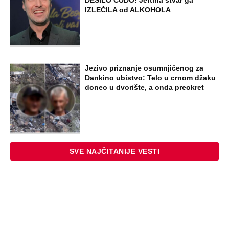
muž bio na poslu: Kad su telo pronašli
na deponiji, slučaj je dobio šok obrt