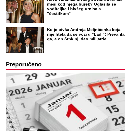
DRAMA ZBOG LJUBAVNE PRIČE
Zbog svadbe trudne Srpkinje i Albanca
proradio nacionalizam! Popljuvali ih samo
tako: "Ti si svoje srpsko izdala"
RAJ!
Žene u Srbiji su poludele za njima,