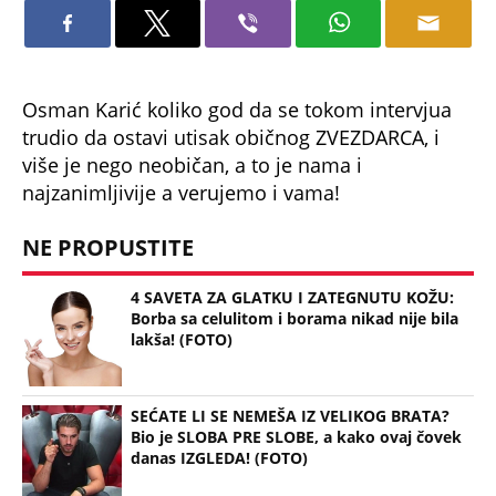
Osman Karić koliko god da se tokom intervjua
trudio da ostavi utisak običnog ZVEZDARCA, i
više je nego neobičan, a to je nama i
najzanimljivije a verujemo i vama!
NE PROPUSTITE
4 SAVETA ZA GLATKU I ZATEGNUTU KOŽU:
Borba sa celulitom i borama nikad nije bila
lakša! (FOTO)
SEĆATE LI SE NEMEŠA IZ VELIKOG BRATA?
Bio je SLOBA PRE SLOBE, a kako ovaj čovek
danas IZGLEDA! (FOTO)