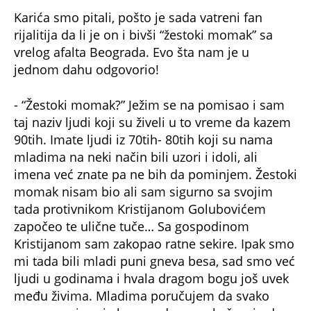
tada protivnikom Kristijanom Golubovićem
započeo te ulične tuče… Sa gospodinom
Kristijanom sam zakopao ratne sekire. Ipak smo
mi tada bili mladi puni gneva besa, sad smo već
ljudi u godinama i hvala dragom bogu još uvek
među živima. Mladima poručujem da svako
vreme nosi svoje breme, da ne pokušavaju da
vrate 90te jer ni vreme ni mesta a ni zakon nije
isti. Vi živite u nekom novijem dobu gde vam je
sve pruženo kao na dlanu. Živite u ljubavi i za
ljubav.”