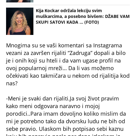
Kija Kockar održala lekciju svim
muškarcima, a posebno bivšem: DŽABE VAM
SKUPI SATOVI KADA ... (FOTO)
Mnogima su se vaši komentari sa Instagrama
vezani za završen rijaliti “Zadruga” dopali a bilo
je i onih koji su hteli i da vam ugase profil na
ovoj popularnoj mreži… Da li vas možemo
očekivati kao takmičara u nekom od rijalitija kod
nas?
-Meni je svaki dan rijaliti.Ja svoj život pravim
kako meni odgovara naravno i mojoj
porodici..Para imam dovoljno koliko mislim da
mi je potrebno tako da dvorsku ludu ne bih od
sebe pravio. Ulaskom bih potpisao sebi kaznu
koju bih napravio posle par dana izlaskom iz