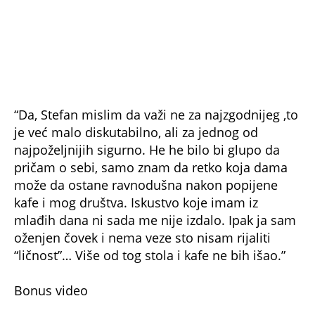
(Espreso.co.rs/Vivstars)
Uz Espreso aplikaciju nijedna druga vam neće
trebati. Instalirajte i proverite zašto!
Osman Karić
Stefan Karić
Sin
Otac
Kristina Kija Kockar
intervju
TAČNO OVOG DATUMA PRESTAJE TROPSKI TALAS,