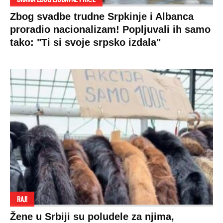
Hi-Tech
Crna Gora
Uslovi korišćenja
Kultura
Makedonija
Politika privatnosti
Auto
Privacy policy
Terms of service
Prijatelji sajta
Pratite nas na:
Copyright © Espreso.co.rs 2026. Sva prava zadržana. Mondo inc.