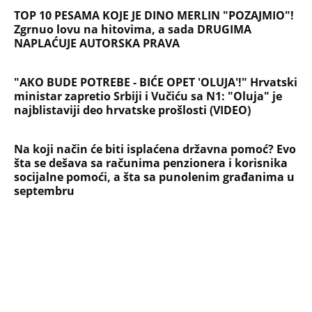
DESILO ČUDO! Jeftina stvar ga
IZLEČILA od ALKOHOLA
Jezivo priznanje osumnjičenog za
Dankino ubistvo: Telo u crnom džaku
doneo u dvorište, a onda preokret
SVE NAJČITANIJE VESTI