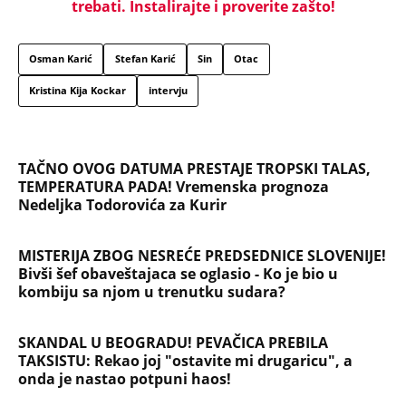
Na koji način će biti isplaćena državna pomoć? Evo
šta se dešava sa računima penzionera i korisnika
socijalne pomoći, a šta sa punolenim građanima u
septembru
NAJČITANIJE
NAJNOVIJE
Evropa optužila Rusiju za važnu stvar
koja se tiče Irana: Znamo da to rade