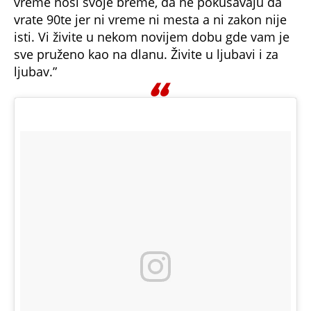
A post shared by osman karic (@osmankaric)
on
Jul 31, 2018 at 5:28am PDT
Vaš sin Stefan važi za jednog od najzgodnijih
momaka u prestonici, da li se i vi možete
pohvaliti tom titulom iako ste u srednjim
godinama?