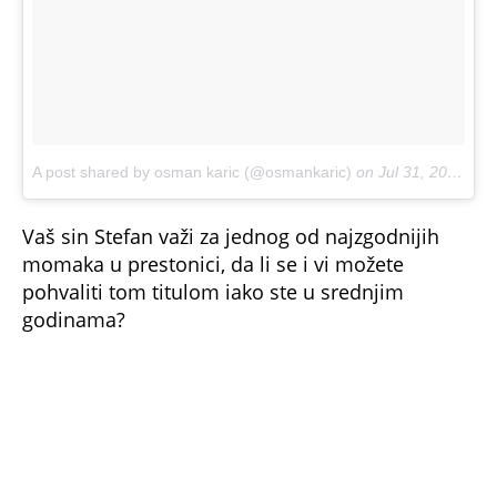
“Da, Stefan mislim da važi ne za najzgodnijeg ,to
je već malo diskutabilno, ali za jednog od
najpoželjnijih sigurno. He he bilo bi glupo da
pričam o sebi, samo znam da retko koja dama
može da ostane ravnodušna nakon popijene
kafe i mog društva. Iskustvo koje imam iz
mlađih dana ni sada me nije izdalo. Ipak ja sam
oženjen čovek i nema veze sto nisam rijaliti
“ličnost”… Više od tog stola i kafe ne bih išao.”
Bonus video