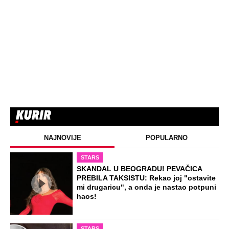
Ko su momci sa snimka svadbe o kom
bruji Srbija? Razgovarali smo sa
rokerima koji su ludovali uz Mitra
Mirića!