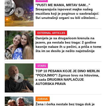
Nova verenica bivšeg Jovane Jeremić
mesi kod njega burek? Oglasila se
voditeljka i bivšeg urnisala
"čestitkom"
Ko je bivša Andreja Meljničenka koja
nije htela da se vozi u "Ladi": Prevarila
ga, a on Srpkinji dao milijarde
Preporučeno