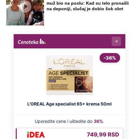
NA VREME SVE
Ovo su neradni dani početkom 2026.
godine: Organizujte sebi mini odmor od
čak četiri slobodna dana