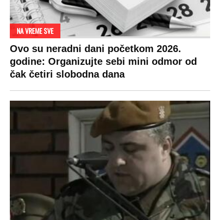
ogledaju se, bacaju pare: Ovde bunde
koštaju 100 evra, a neke i 2.000 dinara!
SPREMITE SE
Za posnu slavsku trpezu ove godine treba
izdvojiti ozbiljnu sumu novca: Nečija cela
plata ode na svega 20 gostiju