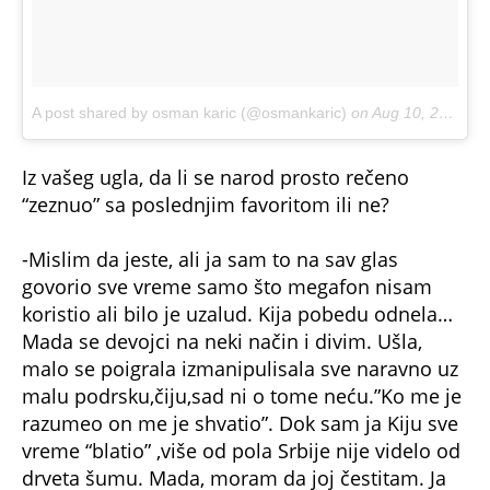
A post shared by osman karic (@osmankaric)
on
Aug 10, 2018 at 7:35am PDT
Iz vašeg ugla, da li se narod prosto rečeno
“zeznuo” sa poslednjim favoritom ili ne?
-Mislim da jeste, ali ja sam to na sav glas
govorio sve vreme samo što megafon nisam
koristio ali bilo je uzalud. Kija pobedu odnela…
Mada se devojci na neki način i divim. Ušla,
malo se poigrala izmanipulisala sve naravno uz
malu podrsku,čiju,sad ni o tome neću.”Ko me je
razumeo on me je shvatio”. Dok sam ja Kiju sve
vreme “blatio” ,više od pola Srbije nije videlo od
drveta šumu. Mada, moram da joj čestitam. Ja
sam ipak sportski igrač. Kija čestitam!