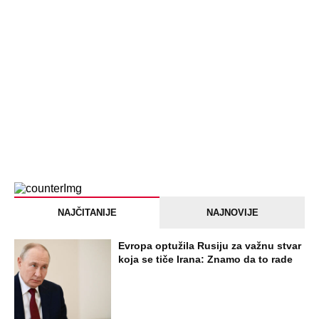
NAJNOVIJE
POPULARNO
STARS
SKANDAL U BEOGRADU! PEVAČICA
PREBILA TAKSISTU: Rekao joj "ostavite
mi drugaricu", a onda je nastao potpuni
haos!