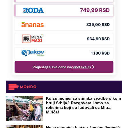
OD NAVODNOG HEROJA DO BRUTALNOG UBICE
GENERAL IVAN STRELJAO SRBE, A
HRVATI GA SLAVILI KAO HEROJA KNINA:
Par godina kasnije išao od kuće do kuće i
UBIJAO!