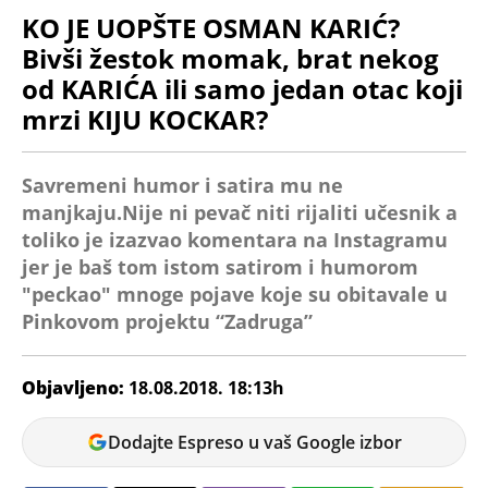
KO JE UOPŠTE OSMAN KARIĆ?
Bivši žestok momak, brat nekog
od KARIĆA ili samo jedan otac koji
mrzi KIJU KOCKAR?
Savremeni humor i satira mu ne
manjkaju.Nije ni pevač niti rijaliti učesnik a
toliko je izazvao komentara na Instagramu
jer je baš tom istom satirom i humorom
"peckao" mnoge pojave koje su obitavale u
Pinkovom projektu “Zadruga”
Objavljeno:
18.08.2018. 18:13h
Natalija
Dodajte Espreso u vaš Google izbor
Atanacković