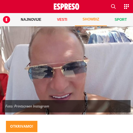
SHOWBIZ
NAJNOVIJE
VESTI
SPORT
Foto: Printscreen Instagram
OTKRIVAMO!