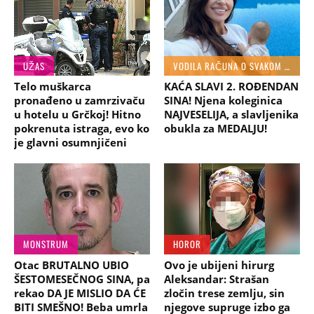
UŽAS
VODILA RAČUNA O SVAKOM DETALJU
Telo muškarca
KAĆA SLAVI 2. ROĐENDAN
pronađeno u zamrzivaču
SINA! Njena koleginica
u hotelu u Grčkoj! Hitno
NAJVESELIJA, a slavljenika
pokrenuta istraga, evo ko
obukla za MEDALJU!
je glavni osumnjičeni
MONSTRUM
HOROR
Otac BRUTALNO UBIO
Ovo je ubijeni hirurg
ŠESTOMESEČNOG SINA, pa
Aleksandar: Strašan
rekao DA JE MISLIO DA ĆE
zločin trese zemlju, sin
BITI SMEŠNO! Beba umrla
njegove supruge izbo ga