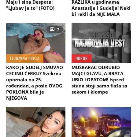
Maju i sina Despota:
RAZLIKA u godinama
"Ljubav je to" (FOTO)
Anastasije i Gudelja! Neki
bi rekli da NIJE MALA
7
LJUBAVNA PRIČA
HOROR
KAKO JE GUDELJ SMUVAO
MUŠKARAC ODRUBIO
CECINU ĆERKU? Svekrvu
MAJCI GLAVU, A BRATA
upoznala na 25.
UBIO LOPATOM! Ispred
rođendan, a posle OVOG
stana stoji samo flaša sa
POKLONA bila je
sokom i klompe
NJEGOVA