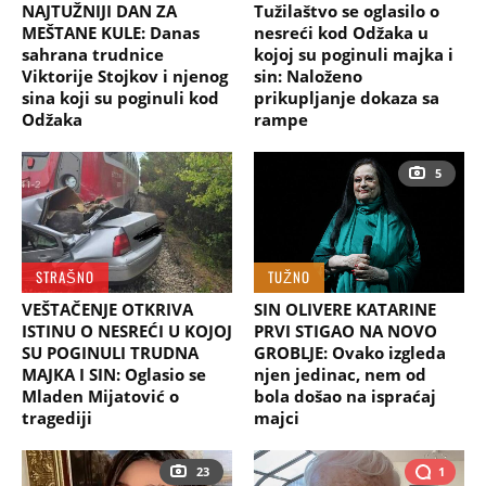
NAJTUŽNIJI DAN ZA
Tužilaštvo se oglasilo o
MEŠTANE KULE: Danas
nesreći kod Odžaka u
sahrana trudnice
kojoj su poginuli majka i
Viktorije Stojkov i njenog
sin: Naloženo
sina koji su poginuli kod
prikupljanje dokaza sa
Odžaka
rampe
5
STRAŠNO
TUŽNO
VEŠTAČENJE OTKRIVA
SIN OLIVERE KATARINE
ISTINU O NESREĆI U KOJOJ
PRVI STIGAO NA NOVO
SU POGINULI TRUDNA
GROBLJE: Ovako izgleda
MAJKA I SIN: Oglasio se
njen jedinac, nem od
Mladen Mijatović o
bola došao na ispraćaj
tragediji
majci
23
1