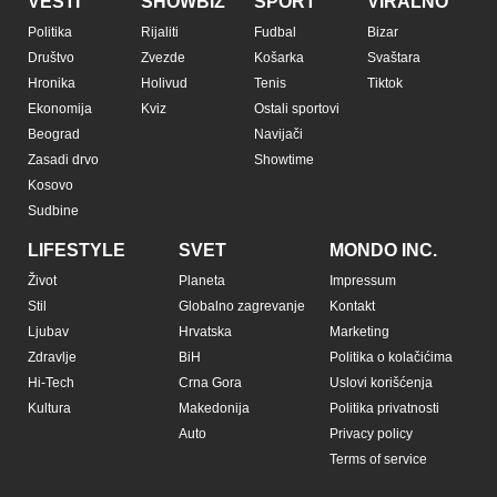
VESTI
SHOWBIZ
SPORT
VIRALNO
Politika
Rijaliti
Fudbal
Bizar
Društvo
Zvezde
Košarka
Svaštara
Hronika
Holivud
Tenis
Tiktok
Ekonomija
Kviz
Ostali sportovi
Beograd
Navijači
Zasadi drvo
Showtime
Kosovo
Sudbine
LIFESTYLE
SVET
MONDO INC.
Život
Planeta
Impressum
Stil
Globalno zagrevanje
Kontakt
Ljubav
Hrvatska
Marketing
Zdravlje
BiH
Politika o kolačićima
Hi-Tech
Crna Gora
Uslovi korišćenja
Kultura
Makedonija
Politika privatnosti
Auto
Privacy policy
Terms of service