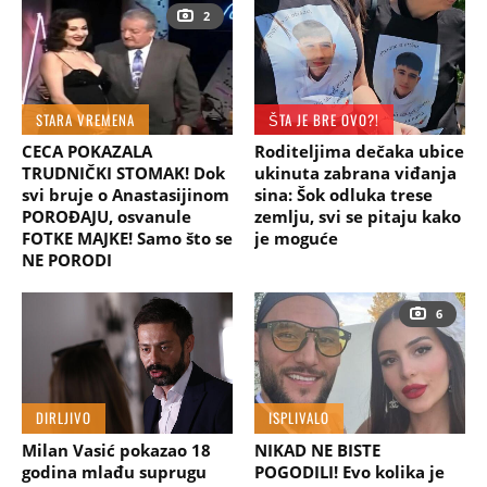
2
STARA VREMENA
ŠTA JE BRE OVO?!
CECA POKAZALA
Roditeljima dečaka ubice
TRUDNIČKI STOMAK! Dok
ukinuta zabrana viđanja
svi bruje o Anastasijinom
sina: Šok odluka trese
POROĐAJU, osvanule
zemlju, svi se pitaju kako
FOTKE MAJKE! Samo što se
je moguće
NE PORODI
6
DIRLJIVO
ISPLIVALO
Milan Vasić pokazao 18
NIKAD NE BISTE
godina mlađu suprugu
POGODILI! Evo kolika je