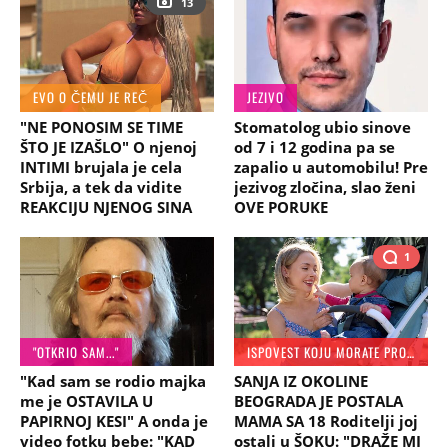
13
EVO O ČEMU JE REČ
JEZIVO
"NE PONOSIM SE TIME
Stomatolog ubio sinove
ŠTO JE IZAŠLO" O njenoj
od 7 i 12 godina pa se
INTIMI brujala je cela
zapalio u automobilu! Pre
Srbija, a tek da vidite
jezivog zločina, slao ženi
REAKCIJU NJENOG SINA
OVE PORUKE
1
"OTKRIO SAM..."
ISPOVEST KOJU MORATE PROČITATI
"Kad sam se rodio majka
SANJA IZ OKOLINE
me je OSTAVILA U
BEOGRADA JE POSTALA
PAPIRNOJ KESI" A onda je
MAMA SA 18 Roditelji joj
video fotku bebe: "KAD
ostali u ŠOKU: "DRAŽE MI