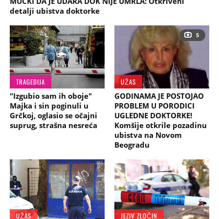
MUČKI DA JE UDARA DOK NIJE UMRLA: Otkriveni
detalji ubistva doktorke
5
TRAGEDIJA
UŽAS
"Izgubio sam ih oboje"
GODINAMA JE POSTOJAO
Majka i sin poginuli u
PROBLEM U PORODICI
Grčkoj, oglasio se očajni
UGLEDNE DOKTORKE!
suprug, strašna nesreća
Komšije otkrile pozadinu
ubistva na Novom
Beogradu
UŽAS
JEZIV ZLOČIN