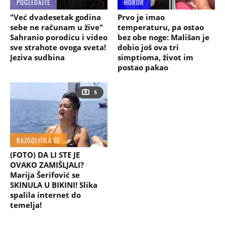
POGLEDAJTE
HOROR
"Već dvadesetak godina
Prvo je imao
sebe ne računam u žive"
temperaturu, pa ostao
Sahranio porodicu i video
bez obe noge: Mališan je
sve strahote ovoga sveta!
dobio još ova tri
Jeziva sudbina
simptioma, život im
postao pakao
5
RAZGOLITILA SE
(FOTO) DA LI STE JE
OVAKO ZAMIŠLJALI?
Marija Šerifović se
SKINULA U BIKINI! Slika
spalila internet do
temelja!