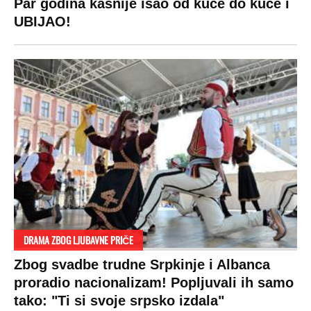
Par godina kasnije išao od kuće do kuće i
UBIJAO!
DRAMA ZBOG LJUBAVNE PRIČE
Zbog svadbe trudne Srpkinje i Albanca
proradio nacionalizam! Popljuvali ih samo
tako: "Ti si svoje srpsko izdala"