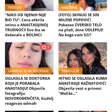
PODELILA
NASLEDNIK
"NIKO OD NJENIH NIJE
(FOTO) SKINUO SE SIN
BIO TU": Ceca otkrila
MILENE POPOVIĆ!
istinu o ANASTASIJINOJ
Pokazao ZVERSKO TELO
TRUDNOĆI! Evo šta se
na plaži, žene ODLEPILE!
dešavalo u BOLNICI
Na koga vam liči?
1
ZAHVALILA SE NA POVERENJU
OBRATILA SE
OGLASILA SE DOKTORKA
HITNO SE OGLASILA KUMA
KOJA JE PORAĐALA
ANASTASIJE RAŽNATOVIĆ!
ANASTASIJU! Objavila
Objavila vest o prinovi
fotografiju
"Mališa..."
NOVOROĐENČETA, Gudelj
reagovao odmah