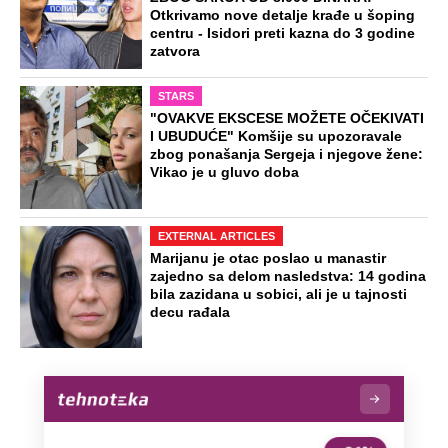
Otkrivamo nove detalje krađe u šoping
centru - Isidori preti kazna do 3 godine
zatvora
STARS
"OVAKVE EKSCESE MOŽETE OČEKIVATI
I UBUDUĆE" Komšije su upozoravale
zbog ponašanja Sergeja i njegove žene:
Vikao je u gluvo doba
EXTERNAL ARTICLES
Marijanu je otac poslao u manastir
zajedno sa delom nasledstva: 14 godina
bila zazidana u sobici, ali je u tajnosti
decu rađala