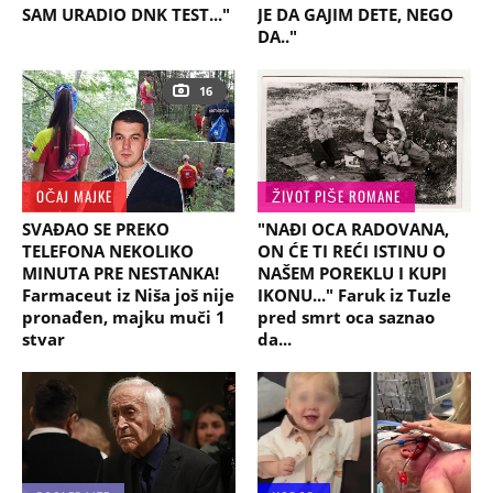
SAM URADIO DNK TEST..."
JE DA GAJIM DETE, NEGO
DA.."
16
OČAJ MAJKE
ŽIVOT PIŠE ROMANE
SVAĐAO SE PREKO
"NAĐI OCA RADOVANA,
TELEFONA NEKOLIKO
ON ĆE TI REĆI ISTINU O
MINUTA PRE NESTANKA!
NAŠEM POREKLU I KUPI
Farmaceut iz Niša još nije
IKONU..." Faruk iz Tuzle
pronađen, majku muči 1
pred smrt oca saznao
stvar
da...