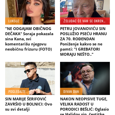
LUKSUZ
ŽELUDAC ĆE VAM SE OKRENUTI
"NE ODGAJAM OBIČNOG
PETRU JOVANOVIĆU SIN
DEČAKA" Soraja pokazala
POSLUŽIO PSEĆU HRANU
sina Kana, svi
ZA 70. ROĐENDAN
komentarišu njegovu
Poniženje kakvo se ne
neobičnu frizuru (FOTO)
pamti: "I GREBATORI
MORAJU NEŠTO.."
POGLEDAJTE
DIVAN DAN
SIN MARIJE ŠERIFOVIĆ
NAKON NEOPISIVE TUGE,
ZAVRŠIO U BOLNICI: Ovo
VELIKA RADOST U
su svi detalji
PORODICI BEŠLIĆ: Oglasio
se Halidov sin, čestitke