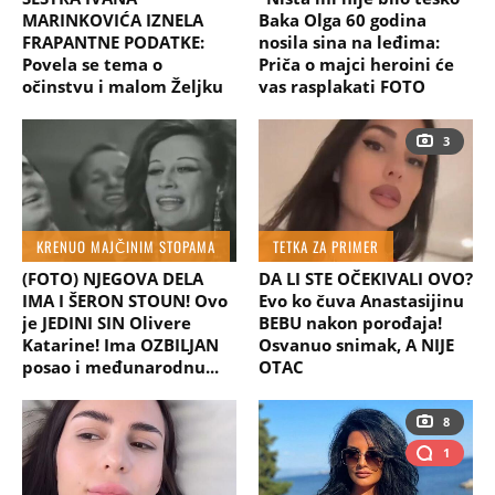
MARINKOVIĆA IZNELA
Baka Olga 60 godina
FRAPANTNE PODATKE:
nosila sina na leđima:
Povela se tema o
Priča o majci heroini će
očinstvu i malom Željku
vas rasplakati FOTO
3
KRENUO MAJČINIM STOPAMA
TETKA ZA PRIMER
(FOTO) NJEGOVA DELA
DA LI STE OČEKIVALI OVO?
IMA I ŠERON STOUN! Ovo
Evo ko čuva Anastasijinu
je JEDINI SIN Olivere
BEBU nakon porođaja!
Katarine! Ima OZBILJAN
Osvanuo snimak, A NIJE
posao i međunarodnu...
OTAC
8
1