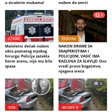
u strašnim mukama!
nožem do smrti
1
UŽASNO
PREDIVNO
Maloletni dečak nožem
NAKON DRAME SA
ubio poznatog srpskog
SNAJPERISTIMA I
hirurga: Policija zatekla
POLICIJOM, VASIĆ IMA
horor scenu, nije mu bilo
RAZLOGA ZA SLAVLJE: Ovo
spasa
vredi pravo bogatstvo,
njegova sreća
2
TUGA
JAVLJENO JE