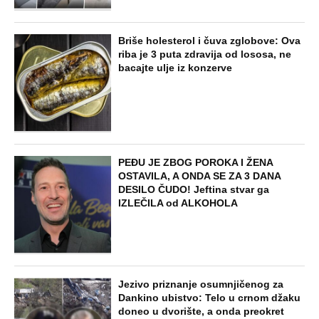
Briše holesterol i čuva zglobove: Ova
riba je 3 puta zdravija od lososa, ne
bacajte ulje iz konzerve
PEĐU JE ZBOG POROKA I ŽENA
OSTAVILA, A ONDA SE ZA 3 DANA
DESILO ČUDO! Jeftina stvar ga
IZLEČILA od ALKOHOLA
Jezivo priznanje osumnjičenog za
Dankino ubistvo: Telo u crnom džaku
doneo u dvorište, a onda preokret