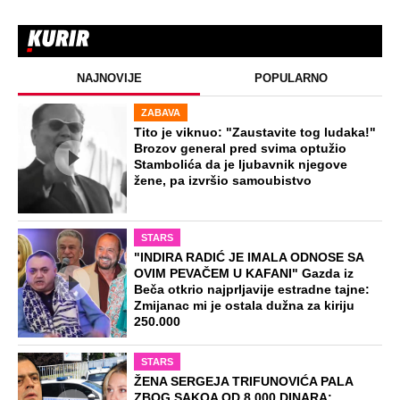
NAJNOVIJE
POPULARNO
ZABAVA
Tito je viknuo: "Zaustavite tog ludaka!"
Brozov general pred svima optužio
Stambolića da je ljubavnik njegove
žene, pa izvršio samoubistvo
STARS
"INDIRA RADIĆ JE IMALA ODNOSE SA
OVIM PEVAČEM U KAFANI" Gazda iz
Beča otkrio najprljavije estradne tajne:
Zmijanac mi je ostala dužna za kiriju
250.000
STARS
ŽENA SERGEJA TRIFUNOVIĆA PALA
ZBOG SAKOA OD 8.000 DINARA: