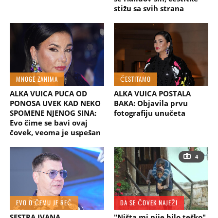
stižu sa svih strana
MNOGE ZANIMA
ČESTITAMO
ALKA VUICA PUCA OD
ALKA VUICA POSTALA
PONOSA UVEK KAD NEKO
BAKA: Objavila prvu
SPOMENE NJENOG SINA:
fotografiju unučeta
Evo čime se bavi ovaj
čovek, veoma je uspešan
4
EVO O ČEMU JE REČ
DA SE ČOVEK NAJEŽI
SESTRA IVANA
"Ništa mi nije bilo teško"