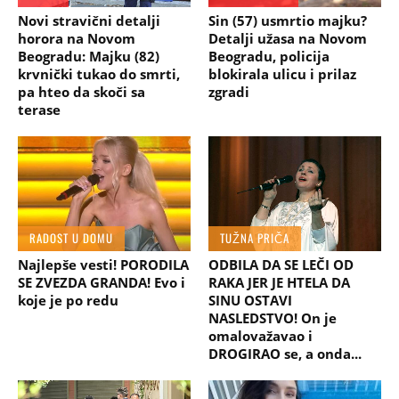
Novi stravični detalji
Sin (57) usmrtio majku?
horora na Novom
Detalji užasa na Novom
Beogradu: Majku (82)
Beogradu, policija
krvnički tukao do smrti,
blokirala ulicu i prilaz
pa hteo da skoči sa
zgradi
terase
RADOST U DOMU
TUŽNA PRIČA
Najlepše vesti! PORODILA
ODBILA DA SE LEČI OD
SE ZVEZDA GRANDA! Evo i
RAKA JER JE HTELA DA
koje je po redu
SINU OSTAVI
NASLEDSTVO! On je
omalovažavao i
DROGIRAO se, a onda...