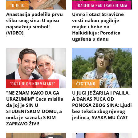
TO JE TO
TRAGEDIJA NAD TRAGEDIJAMA
Anastasija podelila prvu
Umro i otac! Stravične
sliku svog sina: U opisu
vesti nakon pogibije
najsnažniji simbol!
majke i bebe na
(VIDEO)
Halkidikiju: Porodica
ugašena u danu
"DA LI JE ON NORMALAN?"
ČESTITAMO
"NE ZNAM KAKO DA GA
U JUGI JE ŽARILA I PALILA,
URAZUMIM" Ceca mislila
A DANAS PUCA OD
da joj je SIN U
PONOSA ZBOG SINA: Ljudi
STUDENTSKOM DOMU, a
bez teksta zbog njenog
onda je saznala S KIM
jedinca, SVAKA MU ČAST
ZAPRAVO ŽIVI!