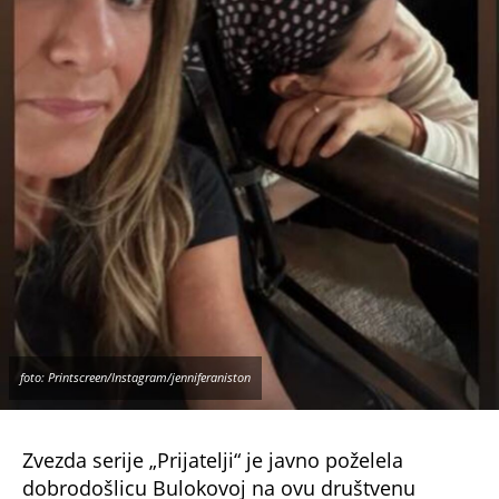
foto: Printscreen/Instagram/jenniferaniston
Zvezda serije „Prijatelji“ je javno poželela
dobrodošlicu Bulokovoj na ovu društvenu