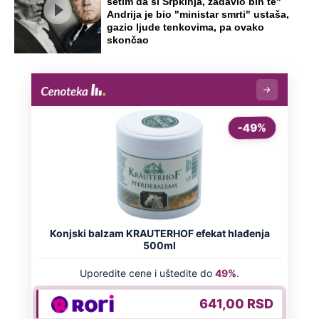
setim da si Srpkinja, zadavio bih te"
Andrija je bio "ministar smrti" ustaša,
gazio ljude tenkovima, pa ovako
skončao