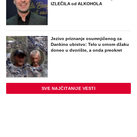
IZLEČILA od ALKOHOLA
Jezivo priznanje osumnjičenog za
Dankino ubistvo: Telo u crnom džaku
doneo u dvorište, a onda preokret
SVE NAJČITANIJE VESTI