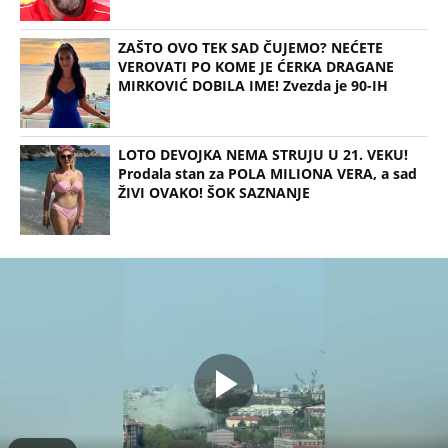
ZAŠTO OVO TEK SAD ČUJEMO? NEĆETE
VEROVATI PO KOME JE ĆERKA DRAGANE
MIRKOVIĆ DOBILA IME! Zvezda je 90-IH
LOTO DEVOJKA NEMA STRUJU U 21. VEKU!
Prodala stan za POLA MILIONA VERA, a sad
ŽIVI OVAKO! ŠOK SAZNANJE