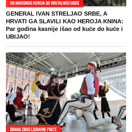
OD NAVODNOG HEROJA DO BRUTALNOG UBICE
GENERAL IVAN STRELJAO SRBE, A
HRVATI GA SLAVILI KAO HEROJA KNINA:
Par godina kasnije išao od kuće do kuće i
UBIJAO!
DRAMA ZBOG LJUBAVNE PRIČE