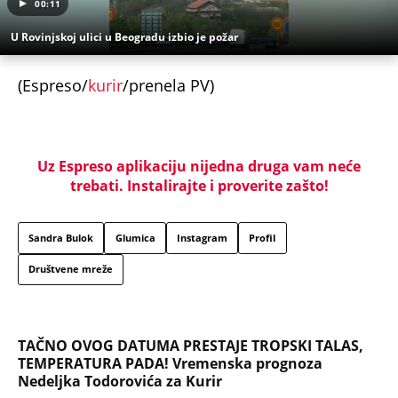
00:11
U Rovinjskoj ulici u Beogradu izbio je požar
(Espreso/
kurir
/prenela PV)
Uz Espreso aplikaciju nijedna druga vam neće
trebati. Instalirajte i proverite zašto!
Sandra Bulok
Glumica
Instagram
Profil
Društvene mreže
TAČNO OVOG DATUMA PRESTAJE TROPSKI TALAS,
TEMPERATURA PADA! Vremenska prognoza
Nedeljka Todorovića za Kurir