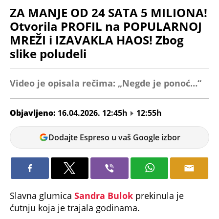
ZA MANJE OD 24 SATA 5 MILIONA!
Otvorila PROFIL na POPULARNOJ
MREŽI i IZAVAKLA HAOS! Zbog
slike poludeli
Video je opisala rečima: „Negde je ponoć…“
Objavljeno:
16.04.2026. 12:45h
12:55h
Vanja
Dodajte Espreso u vaš Google izbor
Pejić
Slavna glumica
Sandra Bulok
prekinula je
ćutnju koja je trajala godinama.