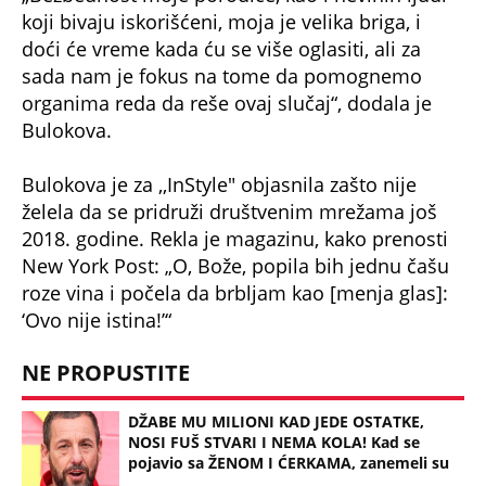
koji bivaju iskorišćeni, moja je velika briga, i
doći će vreme kada ću se više oglasiti, ali za
sada nam je fokus na tome da pomognemo
organima reda da reše ovaj slučaj“, dodala je
Bulokova.
Bulokova je za ,,InStyle" objasnila zašto nije
želela da se pridruži društvenim mrežama još
2018. godine. Rekla je magazinu, kako prenosti
New York Post: „O, Bože, popila bih jednu čašu
roze vina i počela da brbljam kao [menja glas]:
‘Ovo nije istina!’“
NE PROPUSTITE
DŽABE MU MILIONI KAD JEDE OSTATKE,
NOSI FUŠ STVARI I NEMA KOLA! Kad se
pojavio sa ŽENOM I ĆERKAMA, zanemeli su