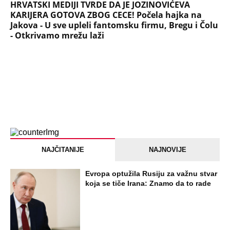
HRVATSKI MEDIJI TVRDE DA JE JOZINOVIĆEVA
KARIJERA GOTOVA ZBOG CECE! Počela hajka na
Jakova - U sve upleli fantomsku firmu, Bregu i Čolu
- Otkrivamo mrežu laži
NAJČITANIJE
NAJNOVIJE
Evropa optužila Rusiju za važnu stvar
koja se tiče Irana: Znamo da to rade