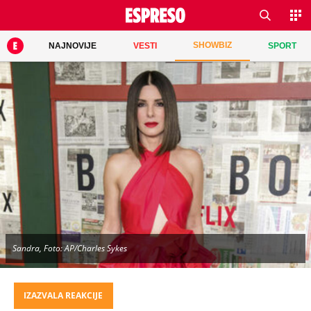
SHOWBIZ
NAJNOVIJE
VESTI
SPORT
Sandra, Foto: AP/Charles Sykes
IZAZVALA REAKCIJE