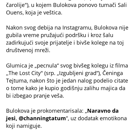
čarolije"), u kojem Bulokova ponovo tumači Sali
Ouens, koja je veštica.
Nakon svog debija na Instagramu, Bulokova nije
gubila vreme pružajući podršku i kroz šalu
zadirkujući svoje prijatelje i bivše kolege na toj
društvenoj mreži.
Glumica je „pecnula“ svog bivšeg kolegu iz filma
,,The Lost City" (srp. „Izgubljeni grad“), Čeninga
Tejtuma, nakon što je jedan nalog podelio citate
o tome kako je kupio godišnju zalihu majica da
bi izbegao pranje veša.
Bulokova je prokomentarisala: „
Naravno da
jesi, @channingtatum
“, uz dodatak emotikona
koji namiguje.