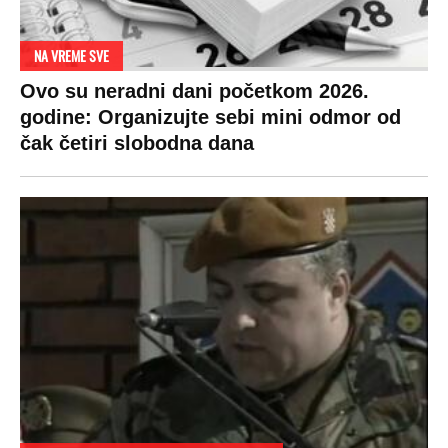
NA VREME SVE
Ovo su neradni dani početkom 2026.
godine: Organizujte sebi mini odmor od
čak četiri slobodna dana