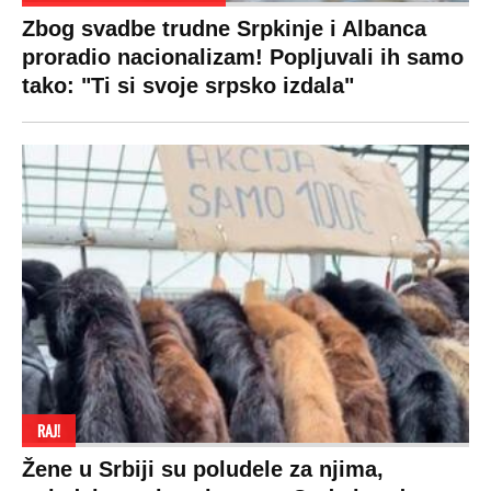
Zbog svadbe trudne Srpkinje i Albanca
proradio nacionalizam! Popljuvali ih samo
tako: "Ti si svoje srpsko izdala"
RAJ!
Žene u Srbiji su poludele za njima,