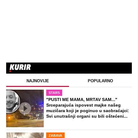
NAJNOVIJE
POPULARNO
STARS
"PUSTI ME MAMA, MRTAV SAM..."
Srceparajuća ispovest majke našeg
muzičara koji je poginuo u saobraćajci:
Svi unutrašnji organi su bili oštećeni...
ZABAVA