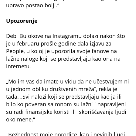
upravo postao bolji.“
Upozorenje
Debi Bulokove na Instagramu dolazi nakon što
je u februaru prošle godine dala izjavu za
People, u kojoj je upozorila svoje fanove na
lažne naloge koji se predstavljaju kao ona na
internetu.
„Molim vas da imate u vidu da ne učestvujem ni
u jednom obliku društvenih mreža“, rekla je
tada. „Svi nalozi koji se predstavljaju kao ja ili
bilo ko povezan sa mnom su lažni i napravljeni
su radi finansijske koristi ili iskorišćavanja ljudi
oko mene.“
„Bezbednost moje porodice, kao i nevinih ljudi