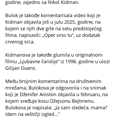
godine, zajedno sa Nikol Kidman.
Bulok je takođe komentarisala video koji je
Kidman objavila još u julu 2025. godine, na
kojem se njih dve grle na setu predstojećeg
filma, napisavši: „Opet smo tu“, uz dodatak
crvenog srca.
Kidmanova je takođe glumila u originalnom
filmu „Ljubavne čarolije“ iz 1998. godine u ulozi
Gilijan Ouens.
Među brojnim komentarima na društvenim
mrežama, Bulokova je odgovorila i na snimak
koji je Dženifer Aniston objavila u februaru, na
kojem sređuje kosu Džejsonu Bejtmenu.
Bulokova je napisala: „Ja sam sledeća, mama?
Idem na veštičji izgled…“