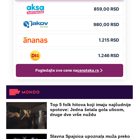
Top 5 folk hitova koji imaju najčudnije
spotove: Jedna šetala gola ulicom,
druge dve vrše nuždu
Slavna Spajsica upoznala muža preko