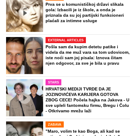
Prva se u komunističkoj državi slikala
gola: Izbacili je iz škole, a onda je
priznala da su joj partijski funkcioneri
plaćali za intimne usluge
EXTERNAL ARTICLES
Pošla sam da kupim detetu patike i
videla da me muž vara sa tom udovicom,
iste noći sam joj pisala: Iznova čitam
njen odgovor, za sve je bila u pravu
STARS
HRVATSKI MEDIJI TVRDE DA JE
JOZINOVIĆEVA KARIJERA GOTOVA
ZBOG CECE! Počela hajka na Jakova - U
sve upleli fantomsku firmu, Bregu i Čolu
- Otkrivamo mrežu laži
ZABAVA
"Maro, volim te kao Boga, ali kad se