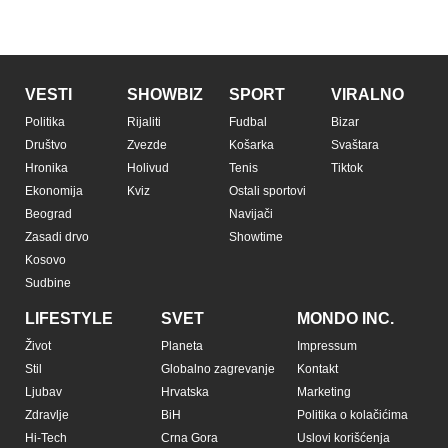
VESTI
SHOWBIZ
SPORT
VIRALNO
Politika
Rijaliti
Fudbal
Bizar
Društvo
Zvezde
Košarka
Svaštara
Hronika
Holivud
Tenis
Tiktok
Ekonomija
Kviz
Ostali sportovi
Beograd
Navijači
Zasadi drvo
Showtime
Kosovo
Sudbine
LIFESTYLE
SVET
MONDO INC.
Život
Planeta
Impressum
Stil
Globalno zagrevanje
Kontakt
Ljubav
Hrvatska
Marketing
Zdravlje
BiH
Politika o kolačićima
Hi-Tech
Crna Gora
Uslovi korišćenja