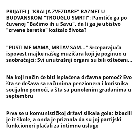
PRIJATELJ "KRALJA ZVEZDARE" RAZNET U
BUDVANSKOM "TROUGLU SMRTI": Pamtiće ga po
čuvenoj "Bačimo ih u Savu", da li ga je ubistvo
"crvene beretke" koštalo života?
"PUSTI ME MAMA, MRTAV SAM..." Srceparajuća
ispovest majke našeg muzičara koji je poginuo u
saobraćajci: Svi unutrašnji organi su bili oštećeni...
Na koji način će biti isplaćena državna pomoć? Evo
šta se dešava sa računima penzionera i korisnika
socijalne pomoći, a šta sa punolenim građanima u
septembru
Prva se u komunističkoj državi slikala gola: Izbacili
je iz škole, a onda je priznala da su joj partijski
funkcioneri plaćali za intimne usluge