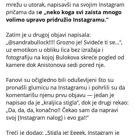
mrežu u utorak, napisavši na svojim Instagram
pričama da s
e „neko koga svi zaista mnogo
volimo upravo pridružio Instagramu.“
Zatim je u drugoj objavi napisala:
„@sandrabullock!!!! Grozno je! Svideće ti se…“,
uz emotikon u obliku lica bez izražaja i
fotografiju na kojoj Bulokova skreće pogled od
kamere dok Anistonova sedi pored nje.
Fanovi su očigledno bili oduševljeni što su
pronašli glumicu na Instagramu i pohrlili su da
komentarišu njenu prvu objavu — jedan je
napisao da je „kraljica stigla“, dok je drugi rekao:
„Da, da, da, konačno!! Čekao sam da napravi
svoj [Instagram nalog] i evo ga!!“
Treći je dodao: „Stigla je! Eeeek, Instagram je