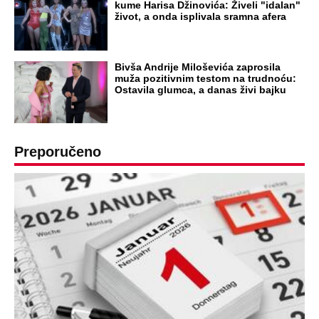
kume Harisa Džinovića: Živeli "idalan"
život, a onda isplivala sramna afera
Bivša Andrije Miloševića zaprosila
muža pozitivnim testom na trudnoću:
Ostavila glumca, a danas živi bajku
Preporučeno