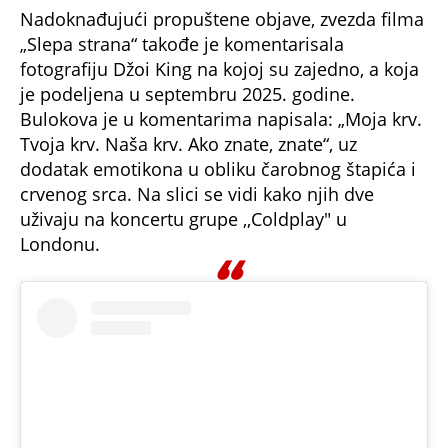
Nadoknađujući propuštene objave, zvezda filma
„Slepa strana“ takođe je komentarisala
fotografiju Džoi King na kojoj su zajedno, a koja
je podeljena u septembru 2025. godine.
Bulokova je u komentarima napisala: „Moja krv.
Tvoja krv. Naša krv. Ako znate, znate“, uz
dodatak emotikona u obliku čarobnog štapića i
crvenog srca. Na slici se vidi kako njih dve
uživaju na koncertu grupe ,,Coldplay" u
Londonu.