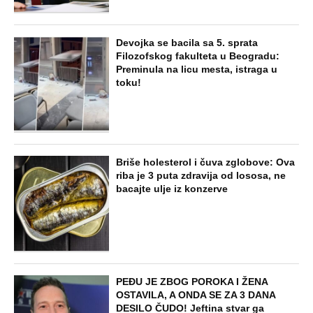
Devojka se bacila sa 5. sprata
Filozofskog fakulteta u Beogradu:
Preminula na licu mesta, istraga u
toku!
Briše holesterol i čuva zglobove: Ova
riba je 3 puta zdravija od lososa, ne
bacajte ulje iz konzerve
PEĐU JE ZBOG POROKA I ŽENA
OSTAVILA, A ONDA SE ZA 3 DANA
DESILO ČUDO! Jeftina stvar ga