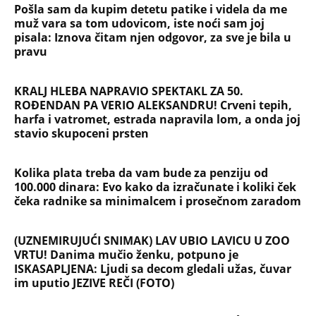
Pošla sam da kupim detetu patike i videla da me
muž vara sa tom udovicom, iste noći sam joj
pisala: Iznova čitam njen odgovor, za sve je bila u
pravu
KRALJ HLEBA NAPRAVIO SPEKTAKL ZA 50.
ROĐENDAN PA VERIO ALEKSANDRU! Crveni tepih,
harfa i vatromet, estrada napravila lom, a onda joj
stavio skupoceni prsten
Kolika plata treba da vam bude za penziju od
100.000 dinara: Evo kako da izračunate i koliki ček
čeka radnike sa minimalcem i prosečnom zaradom
(UZNEMIRUJUĆI SNIMAK) LAV UBIO LAVICU U ZOO
VRTU! Danima mučio ženku, potpuno je
ISKASAPLJENA: Ljudi sa decom gledali užas, čuvar
im uputio JEZIVE REČI (FOTO)