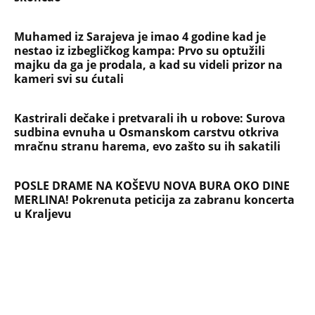
Muhamed iz Sarajeva je imao 4 godine kad je
nestao iz izbegličkog kampa: Prvo su optužili
majku da ga je prodala, a kad su videli prizor na
kameri svi su ćutali
Kastrirali dečake i pretvarali ih u robove: Surova
sudbina evnuha u Osmanskom carstvu otkriva
mračnu stranu harema, evo zašto su ih sakatili
POSLE DRAME NA KOŠEVU NOVA BURA OKO DINE
MERLINA! Pokrenuta peticija za zabranu koncerta
u Kraljevu