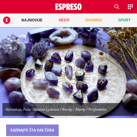
NAJNOVIJE
VESTI
SHOWBIZ
SPORT
Horoskop, Foto: Oksana Lyskova / Alamy / Alamy / Profimedia
SAZNAJTE ŠTA VAS ČEKA