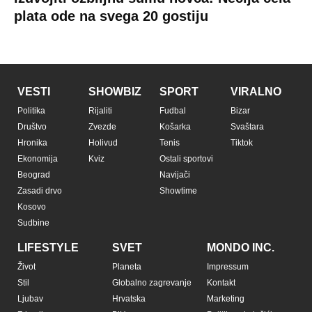
plata ode na svega 20 gostiju
VESTI
SHOWBIZ
SPORT
VIRALNO
Politika
Rijaliti
Fudbal
Bizar
Društvo
Zvezde
Košarka
Svaštara
Hronika
Holivud
Tenis
Tiktok
Ekonomija
Kviz
Ostali sportovi
Beograd
Navijači
Zasadi drvo
Showtime
Kosovo
Sudbine
LIFESTYLE
SVET
MONDO INC.
Život
Planeta
Impressum
Stil
Globalno zagrevanje
Kontakt
Ljubav
Hrvatska
Marketing