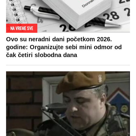
NA VREME SVE
Ovo su neradni dani početkom 2026.
godine: Organizujte sebi mini odmor od
čak četiri slobodna dana