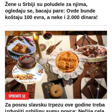
Žene u Srbiji su poludele za njima,
ogledaju se, bacaju pare: Ovde bunde
koštaju 100 evra, a neke i 2.000 dinara!
SPREMITE SE
Za posnu slavsku trpezu ove godine treba
izdvojiti ozbiljnu sumu novca: Nečija cela