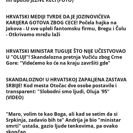
im uputio JEZIVE REČI (FOTO)
HRVATSKI MEDIJI TVRDE DA JE JOZINOVIĆEVA
KARIJERA GOTOVA ZBOG CECE! Počela hajka na
Jakova - U sve upleli fantomsku firmu, Bregu i Čolu
- Otkrivamo mrežu laži
HRVATSKI MINISTAR TUGUJE ŠTO NIJE UČESTVOVAO
U "OLUJI"! Skandalozna pretnja Vučiću zbog Crne
Gore: "Videćemo ko će na kraju završiti gde"
SKANDALOZNO! U HRVATSKOJ ZAPALJENA ZASTAVA
SRBIJE! Kod mesta Otočac dve osobe postavile i
transparent: "Slobodni smo ljudi, Oluja '95"
(VIDEO)
"Maro, volim te kao Boga, ali kad se setim da si
Srpkinja, zadavio bih te" Andrija je bio "ministar
smrti" ustaša, gazio ljude tenkovima, pa ovako
skončao