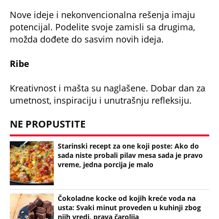
Nove ideje i nekonvencionalna rešenja imaju
potencijal. Podelite svoje zamisli sa drugima,
možda dođete do sasvim novih ideja.
Ribe
Kreativnost i mašta su naglašene. Dobar dan za
umetnost, inspiraciju i unutrašnju refleksiju.
NE PROPUSTITE
Starinski recept za one koji poste: Ako do
sada niste probali pilav mesa sada je pravo
vreme, jedna porcija je malo
Čokoladne kocke od kojih kreće voda na
usta: Svaki minut proveden u kuhinji zbog
njih vredi, prava čarolija