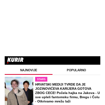
NAJNOVIJE
POPULARNO
STARS
HRVATSKI MEDIJI TVRDE DA JE
JOZINOVIĆEVA KARIJERA GOTOVA
ZBOG CECE! Počela hajka na Jakova - U
sve upleli fantomsku firmu, Bregu i Čolu
- Otkrivamo mrežu laži