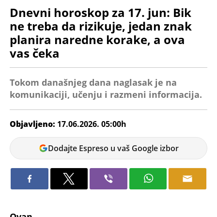
Dnevni horoskop za 17. jun: Bik
ne treba da rizikuje, jedan znak
planira naredne korake, a ova
vas čeka
Tokom današnjeg dana naglasak je na
komunikaciji, učenju i razmeni informacija.
Objavljeno:
17.06.2026. 05:00h
Bojana
Dodajte Espreso u vaš Google izbor
Savić
Ovan