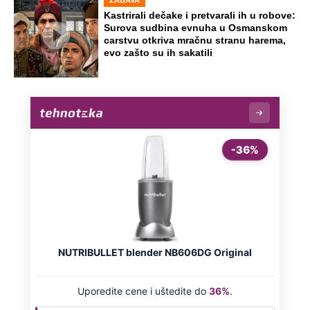
Kastrirali dečake i pretvarali ih u robove:
Surova sudbina evnuha u Osmanskom
carstvu otkriva mračnu stranu harema,
evo zašto su ih sakatili