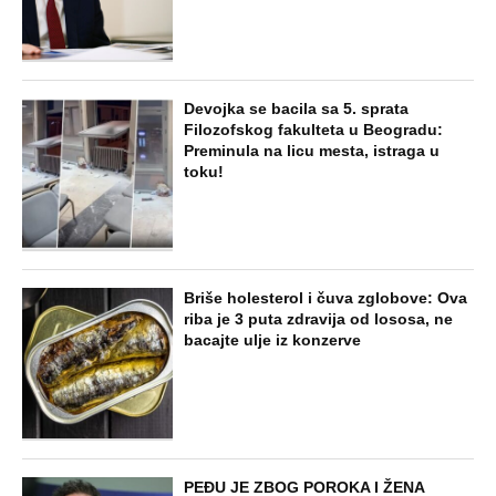
Devojka se bacila sa 5. sprata
Filozofskog fakulteta u Beogradu:
Preminula na licu mesta, istraga u
toku!
Briše holesterol i čuva zglobove: Ova
riba je 3 puta zdravija od lososa, ne
bacajte ulje iz konzerve
PEĐU JE ZBOG POROKA I ŽENA