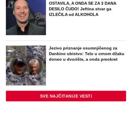
OSTAVILA, A ONDA SE ZA 3 DANA
DESILO ČUDO! Jeftina stvar ga
IZLEČILA od ALKOHOLA
Jezivo priznanje osumnjičenog za
Dankino ubistvo: Telo u crnom džaku
doneo u dvorište, a onda preokret
SVE NAJČITANIJE VESTI