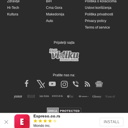
Zdravlje
BiH
Politika o kolačićima
Hi-Tech
Crna Gora
Uslovi korišćenja
Kultura
Makedonija
Politika privatnosti
Auto
Privacy policy
Terms of service
Prijatelji sajta
Pratite nas na:
Espreso.co.rs
INSTALL
Copyright © Espreso.co.rs 2026. Sva prava zadržana. Mondo inc.
Mondo inc.