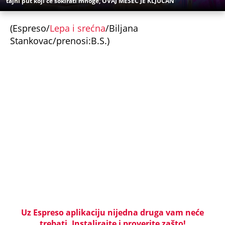
tajni put koji će šokirati mnoge, OVAJ MESEC JE KLJUČAN
(Espreso/
Lepa i srećna
/Biljana
Stankovac/prenosi:B.S.)
Uz Espreso aplikaciju nijedna druga vam neće
trebati. Instalirajte i proverite zašto!