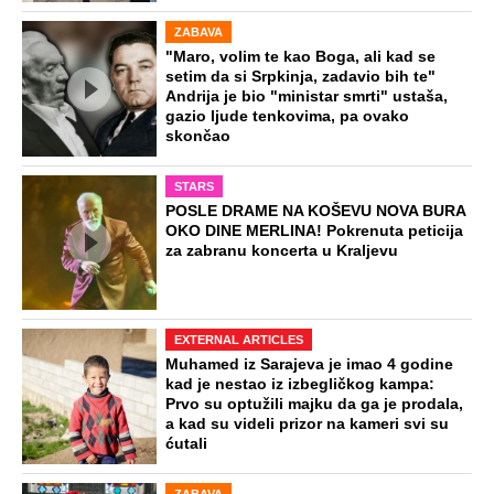
ZABAVA
"Maro, volim te kao Boga, ali kad se
setim da si Srpkinja, zadavio bih te"
Andrija je bio "ministar smrti" ustaša,
gazio ljude tenkovima, pa ovako
skončao
STARS
POSLE DRAME NA KOŠEVU NOVA BURA
OKO DINE MERLINA! Pokrenuta peticija
za zabranu koncerta u Kraljevu
EXTERNAL ARTICLES
Muhamed iz Sarajeva je imao 4 godine
kad je nestao iz izbegličkog kampa:
Prvo su optužili majku da ga je prodala,
a kad su videli prizor na kameri svi su
ćutali
ZABAVA