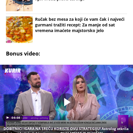
Ručak bez mesa za koji će vam čak i najveći
gurmani tražiti recept: Za manje od sat
vremena imaćete majstorsko jelo
Bonus video:
06:08
DOBITNICI IGARA NA SREĆU KORISTE OVU STRATEGIJU! Astrolog otkrila