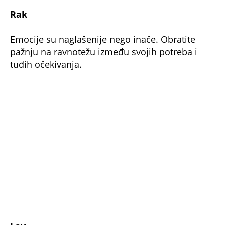
Rak
Emocije su naglašenije nego inače. Obratite
pažnju na ravnotežu između svojih potreba i
tuđih očekivanja.