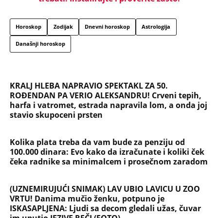
Horoskop
Zodijak
Dnevni horoskop
Astrologija
Današnji horoskop
KRALJ HLEBA NAPRAVIO SPEKTAKL ZA 50.
ROĐENDAN PA VERIO ALEKSANDRU! Crveni tepih,
harfa i vatromet, estrada napravila lom, a onda joj
stavio skupoceni prsten
Kolika plata treba da vam bude za penziju od
100.000 dinara: Evo kako da izračunate i koliki ček
čeka radnike sa minimalcem i prosečnom zaradom
(UZNEMIRUJUĆI SNIMAK) LAV UBIO LAVICU U ZOO
VRTU! Danima mučio ženku, potpuno je
ISKASAPLJENA: Ljudi sa decom gledali užas, čuvar